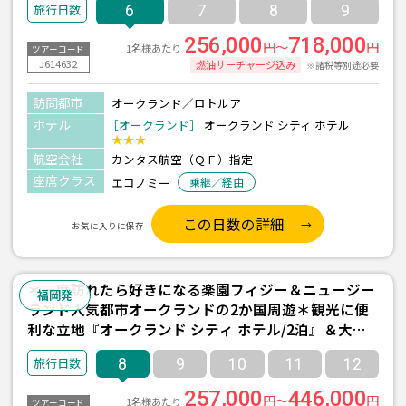
6
7
8
9
256,000
718,000
円～
円
1名様あたり
ツアーコード
J614632
燃油サーチャージ込み
※諸税等別途必要
訪問都市
オークランド／ロトルア
ホテル
［オークランド］
オークランド シティ ホテル
★★★
航空会社
カンタス航空（ＱＦ）指定
座席クラス
エコノミー
乗継／経由
この日数の詳細
お気に入りに保存
＊一度訪れたら好きになる楽園フィジー＆ニュージー
福岡発
ランド人気都市オークランドの2か国周遊＊観光に便
利な立地『オークランド シティ ホテル/2泊』＆大型
リゾート『シャングリ・ラ ヤヌザ アイランド/3泊(朝
8
9
10
11
12
食付き)』宿泊 8日間 ＜フィジーエアウェイズ利用/福
岡発着＞
257,000
446,000
円～
円
1名様あたり
ツアーコード