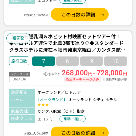
エコノミー
乗継／経由
この日数の詳細
お気に入りに保存
ワイトモ鍾乳洞＆ホビット村映画セットツアー付！
福岡発
◆◇ロトルア連泊で北島2都市巡り◇◆スタンダード
クラスホテルに滞在＊福岡発東京経由／カンタス航空
利用 オークランド2泊＆ロトルア2泊 7日間
7
8
9
10
268,000
728,000
円～
円
1名様あたり
ツアーコード
J614636
燃油サーチャージ込み
※諸税等別途必要
訪問都市
オークランド／ロトルア
ホテル
［オークランド］
オークランド シティ ホテル
★★★
航空会社
カンタス航空（ＱＦ）指定
座席クラス
エコノミー
乗継／経由
この日数の詳細
お気に入りに保存