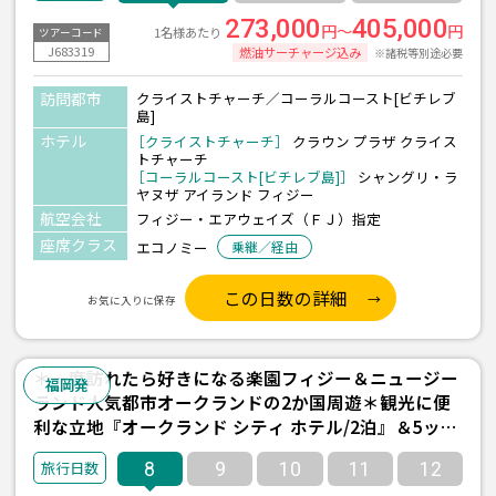
福岡発着＞
273,000
405,000
円～
円
1名様あたり
ツアーコード
J683319
燃油サーチャージ込み
※諸税等別途必要
訪問都市
クライストチャーチ／コーラルコースト[ビチレブ
島]
ホテル
［クライストチャーチ］
クラウン プラザ クライス
トチャーチ
［コーラルコースト[ビチレブ島]］
シャングリ・ラ
ヤヌザ アイランド フィジー
航空会社
フィジー・エアウェイズ（ＦＪ）指定
座席クラス
エコノミー
乗継／経由
この日数の詳細
お気に入りに保存
＊一度訪れたら好きになる楽園フィジー＆ニュージー
福岡発
ランド人気都市オークランドの2か国周遊＊観光に便
利な立地『オークランド シティ ホテル/2泊』＆5ッ星
『インターコンチネンタル フィジー/3泊(朝食付き)』
8
9
10
11
12
宿泊 8日間 ＜フィジーエアウェイズ利用/福岡発着＞