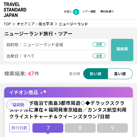
0
お気に入り
ツアー検索
無料見積り
TOP
オセアニア・南太平洋
ニュージーランド
ニュージーランド旅行・ツアー
目的地：
ニュージーランド全域
変更
再検索
出発日：
すべて
変更
検索結果:
件
47
安い順
高い順
表示順
イチオシ商品
◆◇テカポ宿泊で南島3都市周遊◇◆デラックスクラ
福岡発
スホテルに滞在＊福岡発東京経由／カンタス航空利用
クライストチャーチ＆クイーンズタウン7日間
7
8
9