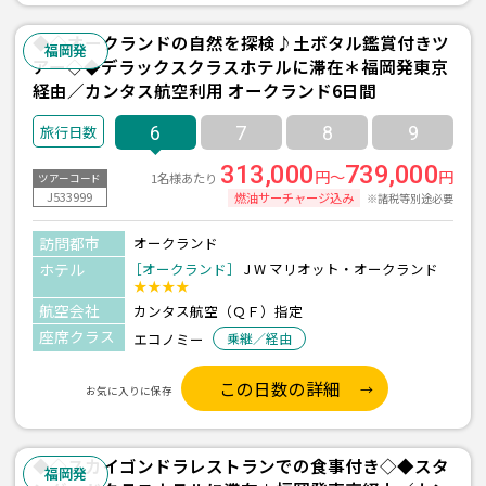
◆◇オークランドの自然を探検♪土ボタル鑑賞付きツ
福岡発
アー◇◆デラックスクラスホテルに滞在＊福岡発東京
経由／カンタス航空利用 オークランド6日間
6
7
8
9
313,000
739,000
円～
円
1名様あたり
ツアーコード
J533999
燃油サーチャージ込み
※諸税等別途必要
訪問都市
オークランド
ホテル
［オークランド］
J W マリオット・オークランド
★★★★
航空会社
カンタス航空（ＱＦ）指定
座席クラス
エコノミー
乗継／経由
この日数の詳細
お気に入りに保存
◆◇スカイゴンドラレストランでの食事付き◇◆スタ
福岡発