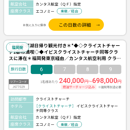
航空会社
カンタス航空（ＱＦ）指定
座席クラス
エコノミー
乗継／経由
この日数の詳細
お気に入りに保存
*＊テカポ湖日帰り観光付き＊*◆◇クライストチャー
福岡発
チ1都市満喫◇◆イビスクライストチャーチ同等クラ
スに滞在＊福岡発東京経由／カンタス航空利用 クライ
ストチャーチ6日間
6
7
8
9
240,000
698,000
円～
円
1名様あたり
ツアーコード
J677029
燃油サーチャージ込み
※諸税等別途必要
訪問都市
クライストチャーチ
ホテル
［クライストチャーチ］
イビスクライストチャー
チ同等クラス
航空会社
カンタス航空（ＱＦ）指定
座席クラス
エコノミー
乗継／経由