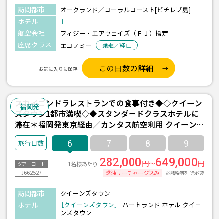
訪問都市
オークランド／コーラルコースト[ビチレブ島]
ホテル
［］
航空会社
フィジー・エアウェイズ（ＦＪ）指定
座席クラス
エコノミー
乗継／経由
この日数の詳細
お気に入りに保存
スカイゴンドラレストランでの食事付き◆◇クイーン
福岡発
ズタウン1都市満喫◇◆スタンダードクラスホテルに
滞在＊福岡発東京経由／カンタス航空利用 クイーンズ
タウン6日間
6
7
8
9
282,000
649,000
円～
円
1名様あたり
ツアーコード
J662527
燃油サーチャージ込み
※諸税等別途必要
訪問都市
クイーンズタウン
ホテル
［クイーンズタウン］
ハートランド ホテル クイー
ンズタウン