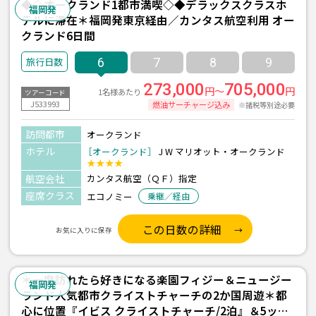
◆◇オークランド1都市満喫◇◆デラックスクラスホ
福岡発
テルに滞在＊福岡発東京経由／カンタス航空利用 オー
クランド6日間
6
7
8
9
273,000
705,000
円～
円
1名様あたり
ツアーコード
J533993
燃油サーチャージ込み
※諸税等別途必要
訪問都市
オークランド
ホテル
［オークランド］
J W マリオット・オークランド
★★★★
航空会社
カンタス航空（ＱＦ）指定
座席クラス
エコノミー
乗継／経由
この日数の詳細
お気に入りに保存
＊一度訪れたら好きになる楽園フィジー＆ニュージー
福岡発
ランド人気都市クライストチャーチの2か国周遊＊都
心に位置『イビス クライストチャーチ/2泊』＆5ッ星