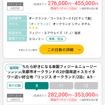
276,000
455,000
円～
円
1名様あたり
ツアーコード
J683583
燃油サーチャージ込み
※諸税等別途必要
訪問都市
オークランド／コーラルコースト[ビチレブ島]
ホテル
［オークランド］
オークランド シティ ホテル
★★★
航空会社
フィジー・エアウェイズ（ＦＪ）指定
座席クラス
エコノミー
乗継／経由
この日数の詳細
お気に入りに保存
＊一度訪れたら好きになる楽園フィジー＆ニュージー
福岡発
ランド人気都市オークランドの2か国周遊＊スカイタ
ワー近い好立地『リッジス オークランド/2泊』＆5ッ
星『インターコンチネンタル フィジー/3泊(朝食付
8
11
12
き)』宿泊 8日間 ＜フィジーエアウェイズ利用/福岡発
着＞
282,000
353,000
円～
円
1名様あたり
ツアーコード
J684525
燃油サーチャージ込み
※諸税等別途必要