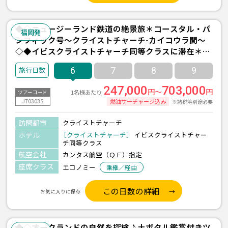
◆◇ニュージーランド鉄道の絶景旅＊コースタル・パ
福岡発
シフィック号～クライストチャーチ-カイコウラ間～
◇◆イビスクライストチャーチ同等クラスに滞在＊福
岡発東京経由／カンタス航空利用 クライストチャーチ
6
7
8
9
6日間
247,000
703,000
円～
円
1名様あたり
ツアーコード
J703035
燃油サーチャージ込み
※諸税等別途必要
訪問都市
クライストチャーチ
ホテル
［クライストチャーチ］
イビスクライストチャー
チ同等クラス
航空会社
カンタス航空（ＱＦ）指定
座席クラス
エコノミー
乗継／経由
この日数の詳細
お気に入りに保存
◆◇オークランドの自然を探検♪土ボタル鑑賞付きツ