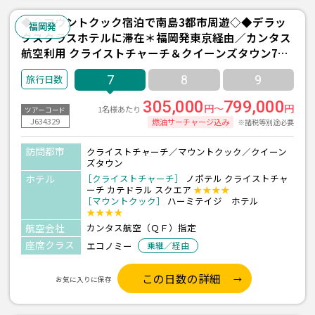
◆◇マウントクック宿泊で南島3都市周遊◇◆デラッ
福岡発
クスクラスホテルに滞在＊福岡発東京経由／カンタス
航空利用 クライストチャーチ＆クイーンズタウン7日
間
7
8
9
305,000
799,000
円～
円
1名様あたり
ツアーコード
J634329
燃油サーチャージ込み
※諸税等別途必要
訪問都市
クライストチャーチ／マウントクック／クイーン
ズタウン
ホテル
［クライストチャーチ］
ノボテル クライストチャ
ーチ カテドラル スクエア
★★★★
［マウントクック］
ハーミテイジ ホテル
★★★★
航空会社
カンタス航空（ＱＦ）指定
座席クラス
エコノミー
乗継／経由
この日数の詳細
お気に入りに保存