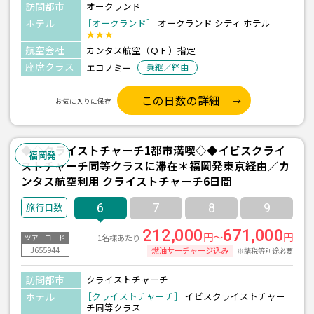
訪問都市
オークランド
ホテル
［オークランド］
オークランド シティ ホテル
★★★
航空会社
カンタス航空（ＱＦ）指定
座席クラス
エコノミー
乗継／経由
この日数の詳細
お気に入りに保存
◆◇クライストチャーチ1都市満喫◇◆イビスクライ
福岡発
ストチャーチ同等クラスに滞在＊福岡発東京経由／カ
ンタス航空利用 クライストチャーチ6日間
6
7
8
9
212,000
671,000
円～
円
1名様あたり
ツアーコード
J655944
燃油サーチャージ込み
※諸税等別途必要
訪問都市
クライストチャーチ
ホテル
［クライストチャーチ］
イビスクライストチャー
チ同等クラス