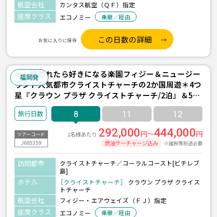
航空会社
カンタス航空（ＱＦ）指定
座席クラス
エコノミー
乗継／経由
この日数の詳細
お気に入りに保存
＊一度訪れたら好きになる楽園フィジー＆ニュージー
福岡発
ランド人気都市クライストチャーチの2か国周遊＊4つ
星『クラウン プラザ クライストチャーチ/2泊』＆5ッ
星『インターコンチネンタル フィジー/3泊(朝食付
8
11
12
き)』宿泊 8日間 ＜フィジーエアウェイズ利用/福岡発
着＞
292,000
444,000
円～
円
1名様あたり
ツアーコード
J683359
燃油サーチャージ込み
※諸税等別途必要
訪問都市
クライストチャーチ／コーラルコースト[ビチレブ
島]
ホテル
［クライストチャーチ］
クラウン プラザ クライス
トチャーチ
航空会社
フィジー・エアウェイズ（ＦＪ）指定
座席クラス
エコノミー
乗継／経由