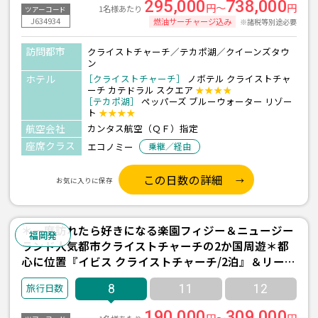
295,000
738,000
円～
円
1名様あたり
ツアーコード
J634934
燃油サーチャージ込み
※諸税等別途必要
訪問都市
クライストチャーチ／テカポ湖／クイーンズタウ
ン
ホテル
［クライストチャーチ］
ノボテル クライストチャ
ーチ カテドラル スクエア
★★★★
［テカポ湖］
ペッパーズ ブルーウォーター リゾー
ト
★★★★
航空会社
カンタス航空（ＱＦ）指定
座席クラス
エコノミー
乗継／経由
この日数の詳細
お気に入りに保存
＊一度訪れたら好きになる楽園フィジー＆ニュージー
福岡発
ランド人気都市クライストチャーチの2か国周遊＊都
心に位置『イビス クライストチャーチ/2泊』＆リーズ
ナブルに滞在『メルキュール ナンディ/3泊(朝食付
8
11
12
き)』宿泊 8日間 ＜フィジーエアウェイズ利用/福岡発
着＞
190,000
309,000
円～
円