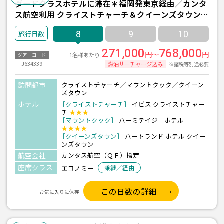
ダードクラスホテルに滞在＊福岡発東京経由／カンタ
ス航空利用 クライストチャーチ＆クイーンズタウン8
日間
8
9
10
271,000
768,000
円～
円
1名様あたり
ツアーコード
J634339
燃油サーチャージ込み
※諸税等別途必要
訪問都市
クライストチャーチ／マウントクック／クイーン
ズタウン
ホテル
［クライストチャーチ］
イビス クライストチャー
チ
★★★
［マウントクック］
ハーミテイジ ホテル
★★★★
［クイーンズタウン］
ハートランド ホテル クイー
ンズタウン
航空会社
カンタス航空（ＱＦ）指定
座席クラス
エコノミー
乗継／経由
この日数の詳細
お気に入りに保存