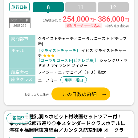
ゾート『シャングリ・ラ ヤヌザ アイランド/3泊(朝食
8
11
12
付き)』宿泊 8日間 ＜フィジーエアウェイズ利用/福岡
発着＞
254,000
386,000
円～
円
1名様あたり
ツアーコード
J683299
燃油サーチャージ込み
※諸税等別途必要
訪問都市
クライストチャーチ／コーラルコースト[ビチレブ
島]
ホテル
［クライストチャーチ］
イビス クライストチャー
チ
★★★
［コーラルコースト[ビチレブ島]］
シャングリ・ラ
ヤヌザ アイランド フィジー
航空会社
フィジー・エアウェイズ（ＦＪ）指定
座席クラス
エコノミー
乗継／経由
この日数の詳細
お気に入りに保存
ワイトモ鍾乳洞＆ホビット村映画セットツアー付！
福岡発
◆◇北島2都市巡り◇◆スタンダードクラスホテルに
滞在＊福岡発東京経由／カンタス航空利用 オークラン
ド2泊＆ロトルア1泊 6日間