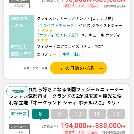
1名様あたり
ツアーコード
J683279
燃油サーチャージ込み
※諸税等別途必要
訪問都市
クライストチャーチ／ナンディ[ビチレブ島]
ホテル
［クライストチャーチ］
イビス クライストチャー
チ
★★★
［ナンディ[ビチレブ島]］
メルキュール ナンディ
★★★
航空会社
フィジー・エアウェイズ（ＦＪ）指定
座席クラス
エコノミー
乗継／経由
この日数の詳細
お気に入りに保存
＊一度訪れたら好きになる楽園フィジー＆ニュージー
福岡発
ランド人気都市オークランドの2か国周遊＊観光に便
利な立地『オークランド シティ ホテル/2泊』＆リー
ズナブルに滞在『メルキュール ナンディ/3泊(朝食付
8
9
10
11
12
き)』宿泊 8日間 ＜フィジーエアウェイズ利用/福岡発
着＞
194,000
338,000
円～
円
1名様あたり
ツアーコード
J683379
燃油サーチャージ込み
※諸税等別途必要