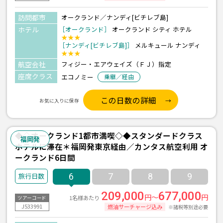
訪問都市
オークランド／ナンディ[ビチレブ島]
ホテル
［オークランド］
オークランド シティ ホテル
★★★
［ナンディ[ビチレブ島]］
メルキュール ナンディ
★★★
航空会社
フィジー・エアウェイズ（ＦＪ）指定
座席クラス
エコノミー
乗継／経由
この日数の詳細
お気に入りに保存
◆◇オークランド1都市満喫◇◆スタンダードクラス
福岡発
ホテルに滞在＊福岡発東京経由／カンタス航空利用 オ
ークランド6日間
6
7
8
9
209,000
677,000
円～
円
1名様あたり
ツアーコード
J533991
燃油サーチャージ込み
※諸税等別途必要