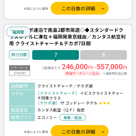
この日数の詳細
お気に入りに保存
◆◇テカポ連泊で南島2都市周遊◇◆スタンダードク
福岡発
ラスホテルに滞在＊福岡発東京経由／カンタス航空利
用 クライストチャーチ＆テカポ7日間
7
8
246,000
557,000
円～
円
1名様あたり
ツアーコード
J705287
燃油サーチャージ込み
※諸税等別途必要
訪問都市
クライストチャーチ／テカポ湖
ホテル
［クライストチャーチ］
イビスクライストチャー
チ同等クラス
［テカポ湖］
ザ ゴッドレー ホテル
★★★
航空会社
カンタス航空（ＱＦ）指定
座席クラス
エコノミー
乗継／経由
この日数の詳細
お気に入りに保存