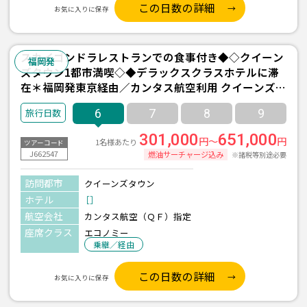
この日数の詳細
お気に入りに保存
スカイゴンドラレストランでの食事付き◆◇クイーン
福岡発
ズタウン1都市満喫◇◆デラックスクラスホテルに滞
在＊福岡発東京経由／カンタス航空利用 クイーンズタ
ウン6日間
6
7
8
9
301,000
651,000
円～
円
1名様あたり
ツアーコード
J662547
燃油サーチャージ込み
※諸税等別途必要
訪問都市
クイーンズタウン
ホテル
［］
航空会社
カンタス航空（ＱＦ）指定
座席クラス
エコノミー
乗継／経由
この日数の詳細
お気に入りに保存