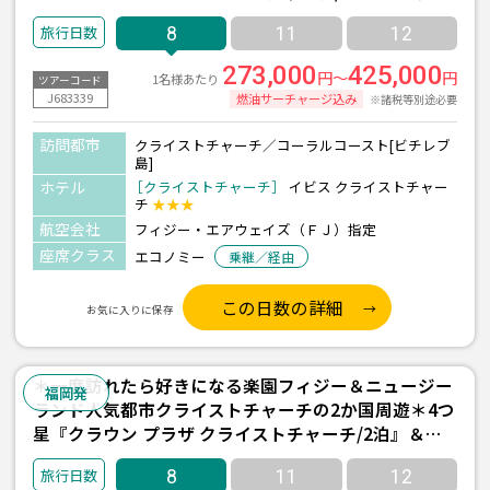
『インターコンチネンタル フィジー/3泊(朝食付き)』
8
11
12
宿泊 8日間 ＜フィジーエアウェイズ利用/福岡発着＞
273,000
425,000
円～
円
1名様あたり
ツアーコード
J683339
燃油サーチャージ込み
※諸税等別途必要
訪問都市
クライストチャーチ／コーラルコースト[ビチレブ
島]
ホテル
［クライストチャーチ］
イビス クライストチャー
チ
★★★
航空会社
フィジー・エアウェイズ（ＦＪ）指定
座席クラス
エコノミー
乗継／経由
この日数の詳細
お気に入りに保存
＊一度訪れたら好きになる楽園フィジー＆ニュージー
福岡発
ランド人気都市クライストチャーチの2か国周遊＊4つ
星『クラウン プラザ クライストチャーチ/2泊』＆大
型リゾート『シャングリ・ラ ヤヌザ アイランド/3泊
8
11
12
(朝食付き)』宿泊 8日間 ＜フィジーエアウェイズ利用/