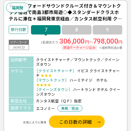
◆◇ミルフォードサウンドクルーズ付き＆マウントク
福岡発
ック宿泊で南島3都市周遊◇◆スタンダードクラスホ
テルに滞在＊福岡発東京経由／カンタス航空利用 クラ
イストチャーチ＆クイーンズタウン7日間
7
8
9
306,000
798,000
円～
円
1名様あたり
ツアーコード
J634323
燃油サーチャージ込み
※諸税等別途必要
訪問都市
クライストチャーチ／マウントクック／クイーン
ズタウン
ホテル
［クライストチャーチ］
イビス クライストチャー
チ
★★★
［マウントクック］
ハーミテイジ ホテル
★★★★
［クイーンズタウン］
ハートランド ホテル クイー
ンズタウン
航空会社
カンタス航空（ＱＦ）指定
座席クラス
エコノミー
乗継／経由
この日数の詳細
お気に入りに保存