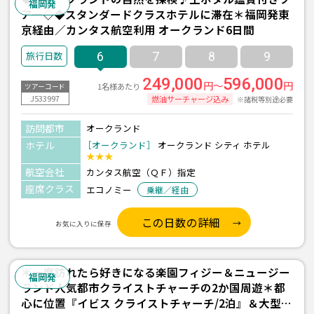
福岡発
アー◇◆スタンダードクラスホテルに滞在＊福岡発東
京経由／カンタス航空利用 オークランド6日間
6
7
8
9
249,000
596,000
円～
円
1名様あたり
ツアーコード
J533997
燃油サーチャージ込み
※諸税等別途必要
訪問都市
オークランド
ホテル
［オークランド］
オークランド シティ ホテル
★★★
航空会社
カンタス航空（ＱＦ）指定
座席クラス
エコノミー
乗継／経由
この日数の詳細
お気に入りに保存
＊一度訪れたら好きになる楽園フィジー＆ニュージー
福岡発
ランド人気都市クライストチャーチの2か国周遊＊都
心に位置『イビス クライストチャーチ/2泊』＆大型リ