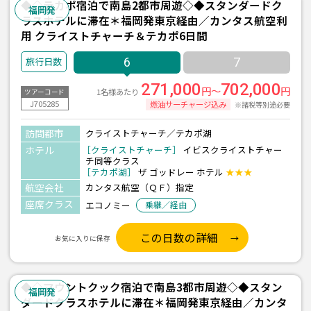
◆◇テカポ宿泊で南島2都市周遊◇◆スタンダードク
福岡発
ラスホテルに滞在＊福岡発東京経由／カンタス航空利
用 クライストチャーチ＆テカポ6日間
6
7
271,000
702,000
円～
円
1名様あたり
ツアーコード
J705285
燃油サーチャージ込み
※諸税等別途必要
訪問都市
クライストチャーチ／テカポ湖
ホテル
［クライストチャーチ］
イビスクライストチャー
チ同等クラス
［テカポ湖］
ザ ゴッドレー ホテル
★★★
航空会社
カンタス航空（ＱＦ）指定
座席クラス
エコノミー
乗継／経由
この日数の詳細
お気に入りに保存
◆◇マウントクック宿泊で南島3都市周遊◇◆スタン
福岡発
ダードクラスホテルに滞在＊福岡発東京経由／カンタ