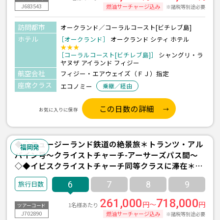
J683543
燃油サーチャージ込み
※諸税等別途必要
訪問都市
オークランド／コーラルコースト[ビチレブ島]
ホテル
［オークランド］
オークランド シティ ホテル
★★★
［コーラルコースト[ビチレブ島]］
シャングリ・ラ
ヤヌザ アイランド フィジー
航空会社
フィジー・エアウェイズ（ＦＪ）指定
座席クラス
エコノミー
乗継／経由
この日数の詳細
お気に入りに保存
◆◇ニュージーランド鉄道の絶景旅＊トランツ・アル
福岡発
パイン号～クライストチャーチ-アーサーズパス間～
◇◆イビスクライストチャーチ同等クラスに滞在＊福
岡発東京経由／カンタス航空利用 クライストチャーチ
6
7
8
9
6日間
261,000
718,000
円～
円
1名様あたり
ツアーコード
J702890
燃油サーチャージ込み
※諸税等別途必要