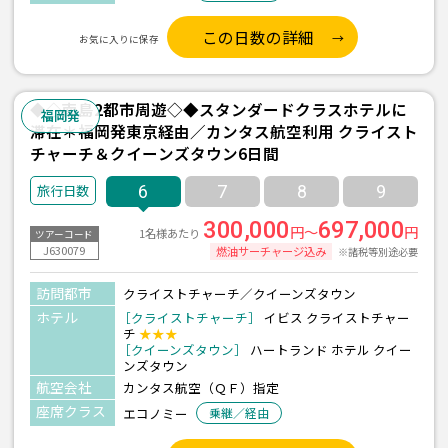
この日数の詳細
お気に入りに保存
◆◇南島2都市周遊◇◆スタンダードクラスホテルに
福岡発
滞在＊福岡発東京経由／カンタス航空利用 クライスト
チャーチ＆クイーンズタウン6日間
6
7
8
9
300,000
697,000
円～
円
1名様あたり
ツアーコード
J630079
燃油サーチャージ込み
※諸税等別途必要
訪問都市
クライストチャーチ／クイーンズタウン
ホテル
［クライストチャーチ］
イビス クライストチャー
チ
★★★
［クイーンズタウン］
ハートランド ホテル クイー
ンズタウン
航空会社
カンタス航空（ＱＦ）指定
座席クラス
エコノミー
乗継／経由