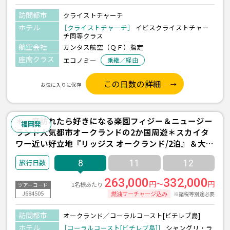
訪問都市
クライストチャーチ
ホテル
［クライストチャーチ］
イビスクライストチャー
チ同等クラス
航空会社
カンタス航空（ＱＦ）指定
座席クラス
エコノミー
乗継／経由
この日数の詳細
お気に入りに保存
＊一度訪れたら好きになる楽園フィジー＆ニュージー
福岡発
ランド人気都市オークランドの2か国周遊＊スカイタ
ワー近い好立地『リッジス オークランド/2泊』＆大型
リゾート『シャングリ・ラ ヤヌザ アイランド/3泊(朝
8
11
12
食付き)』宿泊 8日間 ＜フィジーエアウェイズ利用/福
岡発着＞
263,000
332,000
円～
円
1名様あたり
ツアーコード
J684505
燃油サーチャージ込み
※諸税等別途必要
訪問都市
オークランド／コーラルコースト[ビチレブ島]
ホテル
［コーラルコースト[ビチレブ島]］
シャングリ・ラ