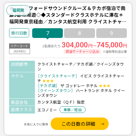
◆◇ミルフォードサウンドクルーズ＆テカポ宿泊で南
福岡発
島3都市周遊◇◆スタンダードクラスホテルに滞在＊
福岡発東京経由／カンタス航空利用 クライストチャー
チ＆クイーンズタウン7日間
7
8
9
304,000
745,000
円～
円
1名様あたり
ツアーコード
J634931
燃油サーチャージ込み
※諸税等別途必要
訪問都市
クライストチャーチ／テカポ湖／クイーンズタウ
ン
ホテル
［クライストチャーチ］
イビス クライストチャー
チ
★★★
［テカポ湖］
ザ ゴッドレー ホテル
★★★
［クイーンズタウン］
ハートランド ホテル クイー
ンズタウン
航空会社
カンタス航空（ＱＦ）指定
座席クラス
エコノミー
乗継／経由
この日数の詳細
お気に入りに保存