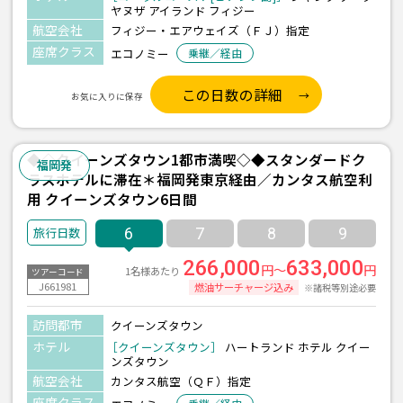
ヤヌザ アイランド フィジー
航空会社
フィジー・エアウェイズ（ＦＪ）指定
座席クラス
エコノミー
乗継／経由
この日数の詳細
お気に入りに保存
◆◇クイーンズタウン1都市満喫◇◆スタンダードク
福岡発
ラスホテルに滞在＊福岡発東京経由／カンタス航空利
用 クイーンズタウン6日間
6
7
8
9
266,000
633,000
円～
円
1名様あたり
ツアーコード
J661981
燃油サーチャージ込み
※諸税等別途必要
訪問都市
クイーンズタウン
ホテル
［クイーンズタウン］
ハートランド ホテル クイー
ンズタウン
航空会社
カンタス航空（ＱＦ）指定
座席クラス