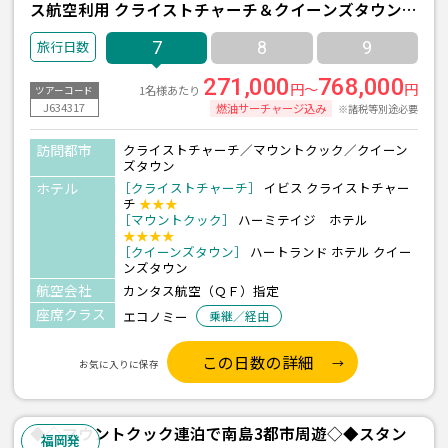
ス航空利用 クライストチャーチ＆クイーンズタウン7
日間
7
8
9
271,000
768,000
円～
円
1名様あたり
ツアーコード
J634317
燃油サーチャージ込み
※諸税等別途必要
訪問都市
クライストチャーチ／マウントクック／クイーン
ズタウン
ホテル
［クライストチャーチ］
イビス クライストチャー
チ
★★★
［マウントクック］
ハーミテイジ ホテル
★★★★
［クイーンズタウン］
ハートランド ホテル クイー
ンズタウン
航空会社
カンタス航空（ＱＦ）指定
座席クラス
エコノミー
乗継／経由
この日数の詳細
お気に入りに保存
◆◇マウントクック連泊で南島3都市周遊◇◆スタン
福岡発