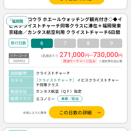
◆◇カイコウラ ホエールウォッチング観光付き◇◆イ
福岡発
ビスクライストチャーチ同等クラスに滞在＊福岡発東
京経由／カンタス航空利用 クライストチャーチ6日間
6
7
8
9
271,000
730,000
円～
円
1名様あたり
ツアーコード
J666402
燃油サーチャージ込み
※諸税等別途必要
訪問都市
クライストチャーチ
ホテル
［クライストチャーチ］
イビスクライストチャー
チ同等クラス
航空会社
カンタス航空（ＱＦ）指定
座席クラス
エコノミー
乗継／経由
この日数の詳細
お気に入りに保存