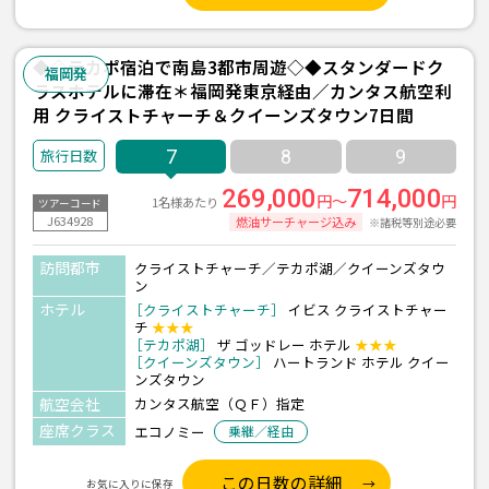
◆◇テカポ宿泊で南島3都市周遊◇◆スタンダードク
福岡発
ラスホテルに滞在＊福岡発東京経由／カンタス航空利
用 クライストチャーチ＆クイーンズタウン7日間
7
8
9
269,000
714,000
円～
円
1名様あたり
ツアーコード
J634928
燃油サーチャージ込み
※諸税等別途必要
訪問都市
クライストチャーチ／テカポ湖／クイーンズタウ
ン
ホテル
［クライストチャーチ］
イビス クライストチャー
チ
★★★
［テカポ湖］
ザ ゴッドレー ホテル
★★★
［クイーンズタウン］
ハートランド ホテル クイー
ンズタウン
航空会社
カンタス航空（ＱＦ）指定
座席クラス
エコノミー
乗継／経由
この日数の詳細
お気に入りに保存