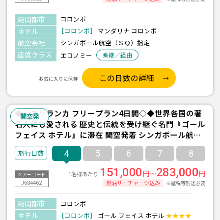
訪問都市
コロンボ
ホテル
［コロンボ］
マンダリナ コロンボ
航空会社
シンガポール航空（ＳＱ）指定
座席クラス
エコノミー
乗継／経由
この日数の詳細
お気に入りに保存
◆◇スリランカ フリープラン4日間◇◆世界各国の著
関空発
名人にも愛される 歴史と伝統を受け継ぐ名門『ゴール
フェイス ホテル』に滞在 関空発着 シンガポール航空
利用＜※1名様参加不可＞
4
5
6
7
8
151,000
283,000
円～
円
1名様あたり
ツアーコード
J684462
燃油サーチャージ込み
※諸税等別途必要
訪問都市
コロンボ
ホテル
［コロンボ］
ゴール フェイス ホテル
★★★★