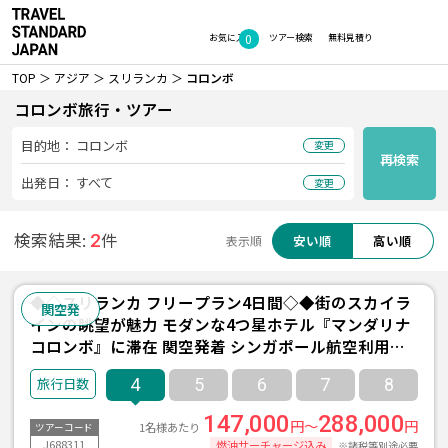
0
お気に入り
ツアー検索
無料見積り
TOP
アジア
スリランカ
コロンボ
コロンボ旅行・ツアー
目的地：
コロンボ
変更
再検索
出発日：
すべて
変更
検索結果:
件
2
安い順
高い順
表示順
◆◇スリランカ フリープラン4日間◇◆街のスカイラ
関空発
インの眺望が魅力 モダンな4つ星ホテル『マンダリナ
コロンボ』に滞在 関空発着 シンガポール航空利用＜
※1名様参加不可＞
4
5
6
7
8
147,000
288,000
円～
円
1名様あたり
ツアーコード
J688311
燃油サーチャージ込み
※諸税等別途必要