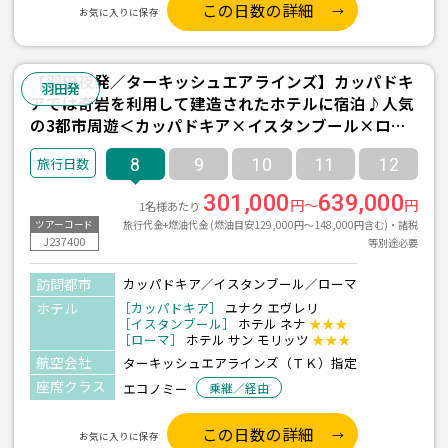
この日数の詳細
お気に入りに保存
【羽田夜発／ターキッシュエアラインズ】カッパドキ
羽田発
アでは奇岩を利用して建造されたホテルに宿泊♪人気
の3都市周遊＜カッパドキア×イスタンブール×ロー
マ＞8日間
8
9
10
11
12
301,000
639,000
円～
円
1名様あたり
旅行代金+燃油代金 (燃油目安129,000円～148,000円含む)・諸税
ツアーコード
J237400
等別途必要
訪問都市
カッパドキア／イスタンブール／ローマ
ホテル
［カッパドキア］
ユナク エヴレリ
［イスタンブール］
ホテル ネナ
★★★
［ローマ］
ホテル サン モリッツ
★★★
航空会社
ターキッシュエアラインズ（ＴＫ）指定
座席クラス
エコノミー
乗継／経由
この日数の詳細
お気に入りに保存