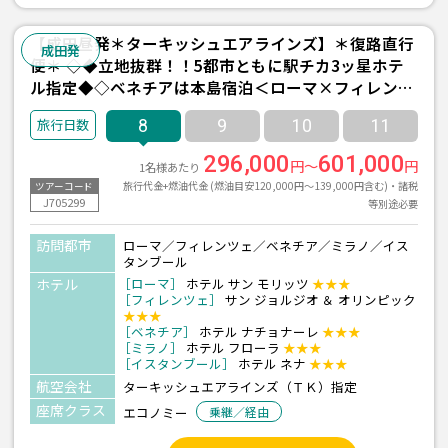
【成田昼発＊ターキッシュエアラインズ】＊復路直行
成田発
便＊ ◇◆立地抜群！！5都市ともに駅チカ3ッ星ホテ
ル指定◆◇ベネチアは本島宿泊＜ローマ×フィレンツ
ェ×ベネチア×ミラノ×イスタンブール＞8日間
8
9
10
11
296,000
601,000
円～
円
1名様あたり
旅行代金+燃油代金 (燃油目安120,000円～139,000円含む)・諸税
ツアーコード
J705299
等別途必要
訪問都市
ローマ／フィレンツェ／ベネチア／ミラノ／イス
タンブール
ホテル
［ローマ］
ホテル サン モリッツ
★★★
［フィレンツェ］
サン ジョルジオ ＆ オリンピック
★★★
［ベネチア］
ホテル ナチョナーレ
★★★
［ミラノ］
ホテル フローラ
★★★
［イスタンブール］
ホテル ネナ
★★★
航空会社
ターキッシュエアラインズ（ＴＫ）指定
座席クラス
エコノミー
乗継／経由