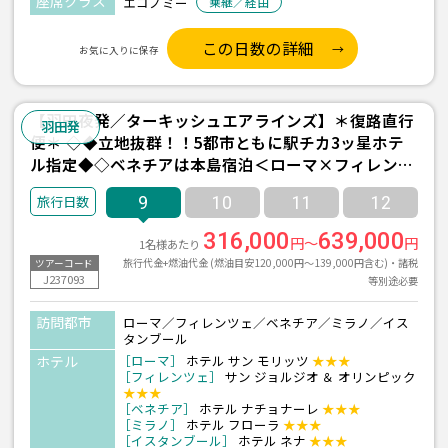
座席クラス
エコノミー
乗継／経由
この日数の詳細
お気に入りに保存
【羽田夜発／ターキッシュエアラインズ】＊復路直行
羽田発
便＊ ◇◆立地抜群！！5都市ともに駅チカ3ッ星ホテ
ル指定◆◇ベネチアは本島宿泊＜ローマ×フィレンツ
ェ×ベネチア×ミラノ×イスタンブール＞9日間
9
10
11
12
316,000
639,000
円～
円
1名様あたり
旅行代金+燃油代金 (燃油目安120,000円～139,000円含む)・諸税
ツアーコード
J237093
等別途必要
訪問都市
ローマ／フィレンツェ／ベネチア／ミラノ／イス
タンブール
ホテル
［ローマ］
ホテル サン モリッツ
★★★
［フィレンツェ］
サン ジョルジオ ＆ オリンピック
★★★
［ベネチア］
ホテル ナチョナーレ
★★★
［ミラノ］
ホテル フローラ
★★★
［イスタンブール］
ホテル ネナ
★★★