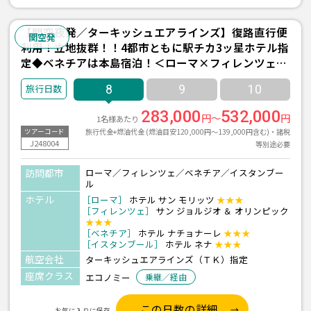
【関空夜発／ターキッシュエアラインズ】復路直行便
関空発
利用！立地抜群！！4都市ともに駅チカ3ッ星ホテル指
定◆ベネチアは本島宿泊！＜ローマ×フィレンツェ×
ベネチア×イスタンブール＞8日間
8
9
10
283,000
532,000
円～
円
1名様あたり
旅行代金+燃油代金 (燃油目安120,000円～139,000円含む)・諸税
ツアーコード
J248004
等別途必要
訪問都市
ローマ／フィレンツェ／ベネチア／イスタンブー
ル
ホテル
［ローマ］
ホテル サン モリッツ
★★★
［フィレンツェ］
サン ジョルジオ ＆ オリンピック
★★★
［ベネチア］
ホテル ナチョナーレ
★★★
［イスタンブール］
ホテル ネナ
★★★
航空会社
ターキッシュエアラインズ（ＴＫ）指定
座席クラス
エコノミー
乗継／経由
この日数の詳細
お気に入りに保存