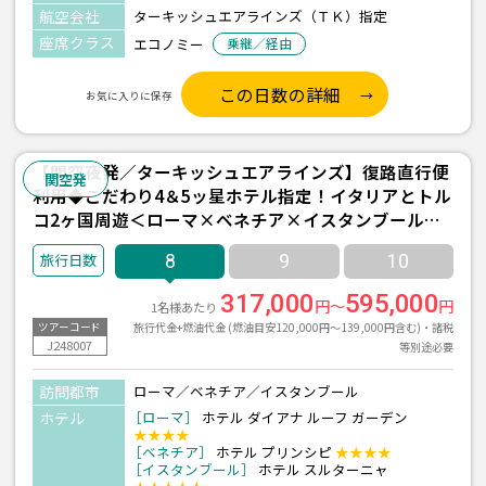
航空会社
ターキッシュエアラインズ（ＴＫ）指定
座席クラス
エコノミー
乗継／経由
この日数の詳細
お気に入りに保存
【関空夜発／ターキッシュエアラインズ】復路直行便
関空発
利用◆こだわり4＆5ッ星ホテル指定！イタリアとトル
コ2ヶ国周遊＜ローマ×ベネチア×イスタンブール＞8
日間
8
9
10
317,000
595,000
円～
円
1名様あたり
旅行代金+燃油代金 (燃油目安120,000円～139,000円含む)・諸税
ツアーコード
J248007
等別途必要
訪問都市
ローマ／ベネチア／イスタンブール
ホテル
［ローマ］
ホテル ダイアナ ルーフ ガーデン
★★★★
［ベネチア］
ホテル プリンシピ
★★★★
［イスタンブール］
ホテル スルターニャ