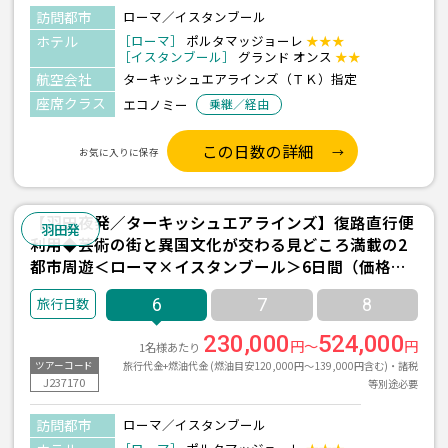
訪問都市
ローマ／イスタンブール
ホテル
［ローマ］
ポルタマッジョーレ
★★★
［イスタンブール］
グランド オンス
★★
航空会社
ターキッシュエアラインズ（ＴＫ）指定
座席クラス
エコノミー
乗継／経由
この日数の詳細
お気に入りに保存
【羽田夜発／ターキッシュエアラインズ】復路直行便
羽田発
利用◆芸術の街と異国文化が交わる見どころ満載の2
都市周遊＜ローマ×イスタンブール＞6日間（価格重
視ホテル利用）
6
7
8
230,000
524,000
円～
円
1名様あたり
旅行代金+燃油代金 (燃油目安120,000円～139,000円含む)・諸税
ツアーコード
J237170
等別途必要
訪問都市
ローマ／イスタンブール