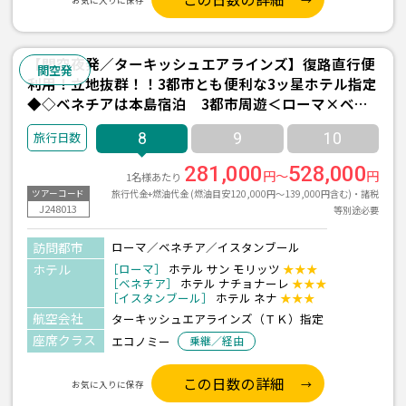
お気に入りに保存
【関空夜発／ターキッシュエアラインズ】復路直行便
関空発
利用！立地抜群！！3都市とも便利な3ッ星ホテル指定
◆◇ベネチアは本島宿泊 3都市周遊＜ローマ×ベネ
チア×イスタンブール＞8日間
8
9
10
281,000
528,000
円～
円
1名様あたり
旅行代金+燃油代金 (燃油目安120,000円～139,000円含む)・諸税
ツアーコード
J248013
等別途必要
訪問都市
ローマ／ベネチア／イスタンブール
ホテル
［ローマ］
ホテル サン モリッツ
★★★
［ベネチア］
ホテル ナチョナーレ
★★★
［イスタンブール］
ホテル ネナ
★★★
航空会社
ターキッシュエアラインズ（ＴＫ）指定
座席クラス
エコノミー
乗継／経由
この日数の詳細
お気に入りに保存