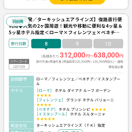
【羽田夜発／ターキッシュエアラインズ】復路直行便
羽田発
利用◆人気の2ヶ国周遊！観光や移動に便利な4ッ星＆
5ッ星ホテル指定＜ローマ×フィレンツェ×ベネチア
×イスタンブール＞8日間
8
9
10
312,000
638,000
円～
円
1名様あたり
旅行代金+燃油代金 (燃油目安120,000円～139,000円含む)・諸税
ツアーコード
J237103
等別途必要
訪問都市
ローマ／フィレンツェ／ベネチア／イスタンブー
ル
ホテル
［ローマ］
ホテル ダイアナ ルーフ ガーデン
★★★★
［フィレンツェ］
グランド ホテル バリョーニ
★★★★
［ベネチア］
ホテル プリンシピ
★★★★
［イスタンブール］
ホテル スルターニャ
★★★★★
航空会社
ターキッシュエアラインズ（ＴＫ）指定