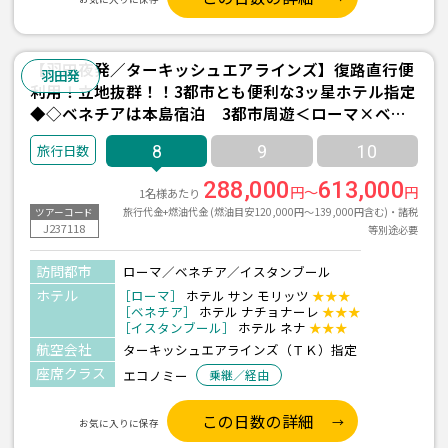
【羽田夜発／ターキッシュエアラインズ】復路直行便
羽田発
利用！立地抜群！！3都市とも便利な3ッ星ホテル指定
◆◇ベネチアは本島宿泊 3都市周遊＜ローマ×ベネ
チア×イスタンブール＞8日間
8
9
10
288,000
613,000
円～
円
1名様あたり
旅行代金+燃油代金 (燃油目安120,000円～139,000円含む)・諸税
ツアーコード
J237118
等別途必要
訪問都市
ローマ／ベネチア／イスタンブール
ホテル
［ローマ］
ホテル サン モリッツ
★★★
［ベネチア］
ホテル ナチョナーレ
★★★
［イスタンブール］
ホテル ネナ
★★★
航空会社
ターキッシュエアラインズ（ＴＫ）指定
座席クラス
エコノミー
乗継／経由
この日数の詳細
お気に入りに保存