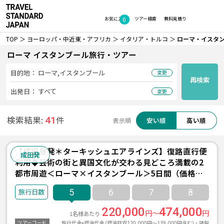
0
お気に入り
ツアー検索
無料見積り
TOP
ヨーロッパ・中近東・アフリカ
イタリア・トルコ
ローマ・イスタ
ローマ イスタンブール旅行・ツアー
目的地：
ローマ,イスタンブール
変更
再検索
出発日：
すべて
変更
検索結果:
件
41
安い順
高い順
表示順
【成田昼発＊ターキッシュエアラインズ】復路直行便
成田発
利用◆芸術の街と異国文化が交わる見どころ満載の2
都市周遊＜ローマ×イスタンブール＞5日間（価格重
視ホテル利用）
5
6
7
8
220,000
474,000
円～
円
1名様あたり
旅行代金+燃油代金 (燃油目安120,000円～139,000円含む)・諸税
ツアーコード