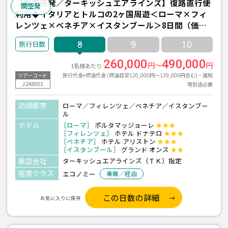
【関空夜発／ターキッシュエアラインズ】復路直行便
関空発
利用◆イタリアとトルコの2ヶ国周遊＜ローマ×フィ
レンツェ×ベネチア×イスタンブール＞8日間（価格
重視ホテル利用）
8
9
10
260,000
490,000
円～
円
1名様あたり
旅行代金+燃油代金 (燃油目安120,000円～139,000円含む)・諸税
ツアーコード
J248001
等別途必要
訪問都市
ローマ／フィレンツェ／ベネチア／イスタンブー
ル
ホテル
［ローマ］
ポルタマッジョーレ
★★★
［フィレンツェ］
ホテル ドナテロ
★★★
［ベネチア］
ホテル アリストン
★★★
［イスタンブール］
グランド オンス
★★
航空会社
ターキッシュエアラインズ（ＴＫ）指定
座席クラス
エコノミー
乗継／経由
この日数の詳細
お気に入りに保存