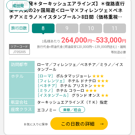
【成田昼発＊ターキッシュエアラインズ】＊復路直行
成田発
便＊人気の2ヶ国周遊＜ローマ×フィレンツェ×ベネ
チア×ミラノ×イスタンブール＞8日間（価格重視ホ
テル利用）
8
9
10
11
264,000
533,000
円～
円
1名様あたり
旅行代金+燃油代金 (燃油目安120,000円～139,000円含む)・諸税
ツアーコード
J705305
等別途必要
訪問都市
ローマ／フィレンツェ／ベネチア／ミラノ／イス
タンブール
ホテル
［ローマ］
ポルタマッジョーレ
★★★
［フィレンツェ］
ホテル ドナテロ
★★★
［ベネチア］
ホテル アリストン
★★★
［ミラノ］
ホテル コラーロ
★★★
［イスタンブール］
グランド オンス
★★
航空会社
ターキッシュエアラインズ（ＴＫ）指定
座席クラス
エコノミー
乗継／経由
この日数の詳細
お気に入りに保存