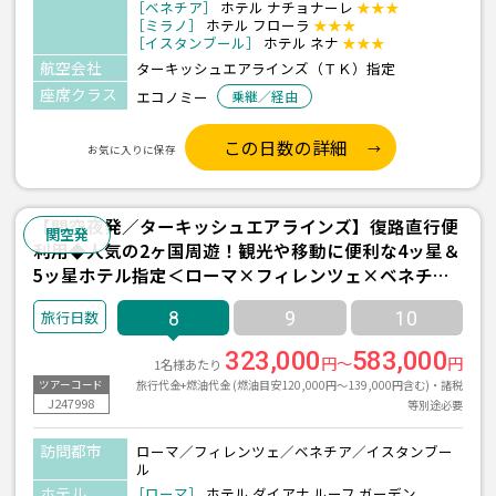
［ベネチア］
ホテル ナチョナーレ
★★★
［ミラノ］
ホテル フローラ
★★★
［イスタンブール］
ホテル ネナ
★★★
航空会社
ターキッシュエアラインズ（ＴＫ）指定
座席クラス
エコノミー
乗継／経由
この日数の詳細
お気に入りに保存
【関空夜発／ターキッシュエアラインズ】復路直行便
関空発
利用◆人気の2ヶ国周遊！観光や移動に便利な4ッ星＆
5ッ星ホテル指定＜ローマ×フィレンツェ×ベネチア
×イスタンブール＞8日間
8
9
10
323,000
583,000
円～
円
1名様あたり
旅行代金+燃油代金 (燃油目安120,000円～139,000円含む)・諸税
ツアーコード
J247998
等別途必要
訪問都市
ローマ／フィレンツェ／ベネチア／イスタンブー
ル
ホテル
［ローマ］
ホテル ダイアナ ルーフ ガーデン