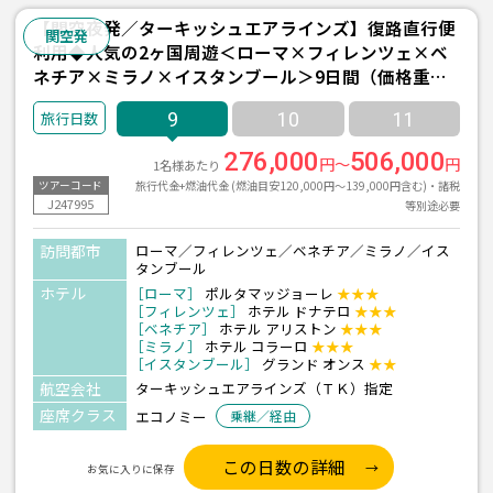
【関空夜発／ターキッシュエアラインズ】復路直行便
関空発
利用◆人気の2ヶ国周遊＜ローマ×フィレンツェ×ベ
ネチア×ミラノ×イスタンブール＞9日間（価格重視
ホテル利用）
9
10
11
276,000
506,000
円～
円
1名様あたり
旅行代金+燃油代金 (燃油目安120,000円～139,000円含む)・諸税
ツアーコード
J247995
等別途必要
訪問都市
ローマ／フィレンツェ／ベネチア／ミラノ／イス
タンブール
ホテル
［ローマ］
ポルタマッジョーレ
★★★
［フィレンツェ］
ホテル ドナテロ
★★★
［ベネチア］
ホテル アリストン
★★★
［ミラノ］
ホテル コラーロ
★★★
［イスタンブール］
グランド オンス
★★
航空会社
ターキッシュエアラインズ（ＴＫ）指定
座席クラス
エコノミー
乗継／経由
この日数の詳細
お気に入りに保存