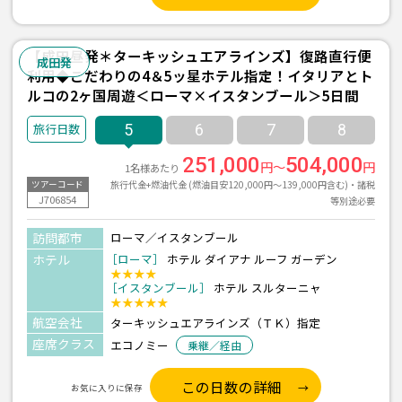
【成田昼発＊ターキッシュエアラインズ】復路直行便
成田発
利用◆こだわりの4＆5ッ星ホテル指定！イタリアとト
ルコの2ヶ国周遊＜ローマ×イスタンブール＞5日間
5
6
7
8
251,000
504,000
円～
円
1名様あたり
旅行代金+燃油代金 (燃油目安120,000円～139,000円含む)・諸税
ツアーコード
J706854
等別途必要
訪問都市
ローマ／イスタンブール
ホテル
［ローマ］
ホテル ダイアナ ルーフ ガーデン
★★★★
［イスタンブール］
ホテル スルターニャ
★★★★★
航空会社
ターキッシュエアラインズ（ＴＫ）指定
座席クラス
エコノミー
乗継／経由
この日数の詳細
お気に入りに保存