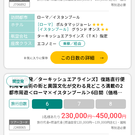
J706892
等別途必要
訪問都市
ローマ／イスタンブール
ホテル
［ローマ］
ポルタマッジョーレ
★★★
［イスタンブール］
グランド オンス
★★
航空会社
ターキッシュエアラインズ（ＴＫ）指定
座席クラス
エコノミー
乗継／経由
この日数の詳細
お気に入りに保存
【関空夜発／ターキッシュエアラインズ】復路直行便
関空発
利用◆芸術の街と異国文化が交わる見どころ満載の2
都市周遊＜ローマ×イスタンブール＞6日間（価格重
視ホテル利用）
6
7
8
230,000
450,000
円～
円
1名様あたり
旅行代金+燃油代金 (燃油目安120,000円～139,000円含む)・諸税
ツアーコード
J248065
等別途必要