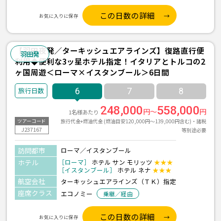
この日数の詳細
お気に入りに保存
【羽田夜発／ターキッシュエアラインズ】復路直行便
羽田発
利用◆便利な3ッ星ホテル指定！イタリアとトルコの2
ヶ国周遊＜ローマ×イスタンブール＞6日間
6
7
8
248,000
558,000
円～
円
1名様あたり
旅行代金+燃油代金 (燃油目安120,000円～139,000円含む)・諸税
ツアーコード
J237167
等別途必要
訪問都市
ローマ／イスタンブール
ホテル
［ローマ］
ホテル サン モリッツ
★★★
［イスタンブール］
ホテル ネナ
★★★
航空会社
ターキッシュエアラインズ（ＴＫ）指定
座席クラス
エコノミー
乗継／経由
この日数の詳細
お気に入りに保存