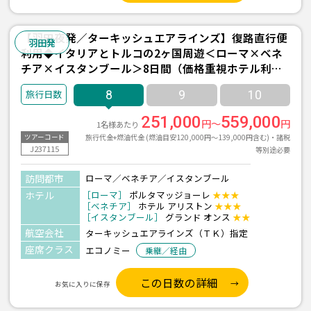
【羽田夜発／ターキッシュエアラインズ】復路直行便
羽田発
利用◆イタリアとトルコの2ヶ国周遊＜ローマ×ベネ
チア×イスタンブール＞8日間（価格重視ホテル利
用）
8
9
10
251,000
559,000
円～
円
1名様あたり
旅行代金+燃油代金 (燃油目安120,000円～139,000円含む)・諸税
ツアーコード
J237115
等別途必要
訪問都市
ローマ／ベネチア／イスタンブール
ホテル
［ローマ］
ポルタマッジョーレ
★★★
［ベネチア］
ホテル アリストン
★★★
［イスタンブール］
グランド オンス
★★
航空会社
ターキッシュエアラインズ（ＴＫ）指定
座席クラス
エコノミー
乗継／経由
この日数の詳細
お気に入りに保存