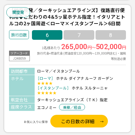
【関空夜発／ターキッシュエアラインズ】復路直行便
関空発
利用◆こだわりの4＆5ッ星ホテル指定！イタリアとト
ルコの2ヶ国周遊＜ローマ×イスタンブール＞6日間
6
7
8
265,000
502,000
円～
円
1名様あたり
旅行代金+燃油代金 (燃油目安120,000円～139,000円含む)・諸税
ツアーコード
J248059
等別途必要
訪問都市
ローマ／イスタンブール
ホテル
［ローマ］
ホテル ダイアナ ルーフ ガーデン
★★★★
［イスタンブール］
ホテル スルターニャ
★★★★★
航空会社
ターキッシュエアラインズ（ＴＫ）指定
座席クラス
エコノミー
乗継／経由
この日数の詳細
お気に入りに保存