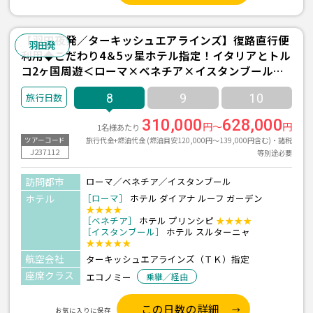
【羽田夜発／ターキッシュエアラインズ】復路直行便
羽田発
利用◆こだわり4＆5ッ星ホテル指定！イタリアとトル
コ2ヶ国周遊＜ローマ×ベネチア×イスタンブール＞8
日間
8
9
10
310,000
628,000
円～
円
1名様あたり
旅行代金+燃油代金 (燃油目安120,000円～139,000円含む)・諸税
ツアーコード
J237112
等別途必要
訪問都市
ローマ／ベネチア／イスタンブール
ホテル
［ローマ］
ホテル ダイアナ ルーフ ガーデン
★★★★
［ベネチア］
ホテル プリンシピ
★★★★
［イスタンブール］
ホテル スルターニャ
★★★★★
航空会社
ターキッシュエアラインズ（ＴＫ）指定
座席クラス
エコノミー
乗継／経由
この日数の詳細
お気に入りに保存