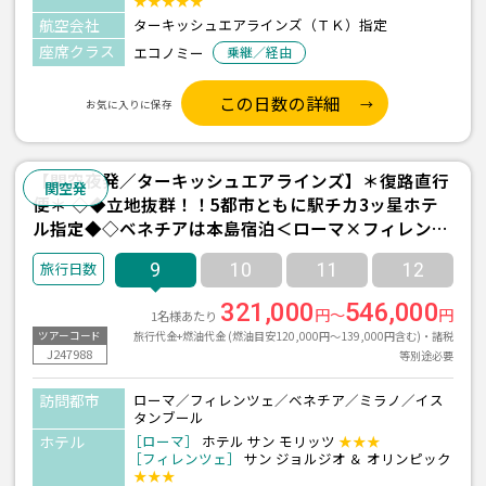
★★★★★
航空会社
ターキッシュエアラインズ（ＴＫ）指定
座席クラス
エコノミー
乗継／経由
この日数の詳細
お気に入りに保存
【関空夜発／ターキッシュエアラインズ】＊復路直行
関空発
便＊ ◇◆立地抜群！！5都市ともに駅チカ3ッ星ホテ
ル指定◆◇ベネチアは本島宿泊＜ローマ×フィレンツ
ェ×ベネチア×ミラノ×イスタンブール＞9日間
9
10
11
12
321,000
546,000
円～
円
1名様あたり
旅行代金+燃油代金 (燃油目安120,000円～139,000円含む)・諸税
ツアーコード
J247988
等別途必要
訪問都市
ローマ／フィレンツェ／ベネチア／ミラノ／イス
タンブール
ホテル
［ローマ］
ホテル サン モリッツ
★★★
［フィレンツェ］
サン ジョルジオ ＆ オリンピック
★★★