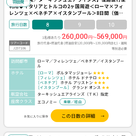
羽田発
利用◆イタリアとトルコの2ヶ国周遊＜ローマ×フィ
レンツェ×ベネチア×イスタンブール＞8日間（価格
重視ホテル利用）
8
9
10
260,000
569,000
円～
円
1名様あたり
旅行代金+燃油代金 (燃油目安120,000円～139,000円含む)・諸税
ツアーコード
J237106
等別途必要
訪問都市
ローマ／フィレンツェ／ベネチア／イスタンブー
ル
ホテル
［ローマ］
ポルタマッジョーレ
★★★
［フィレンツェ］
ホテル ドナテロ
★★★
［ベネチア］
ホテル アリストン
★★★
［イスタンブール］
グランド オンス
★★
航空会社
ターキッシュエアラインズ（ＴＫ）指定
座席クラス
エコノミー
乗継／経由
この日数の詳細
お気に入りに保存