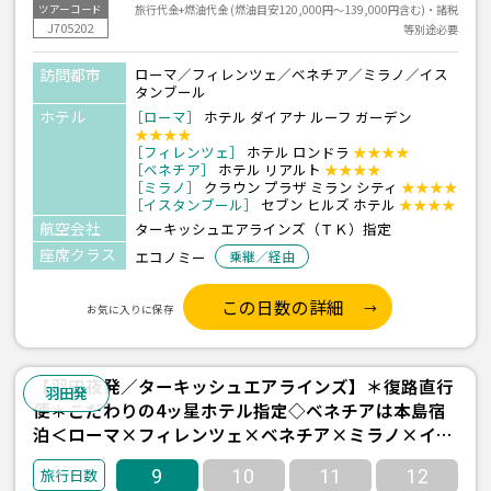
旅行代金+燃油代金 (燃油目安120,000円～139,000円含む)・諸税
ツアーコード
J705202
等別途必要
訪問都市
ローマ／フィレンツェ／ベネチア／ミラノ／イス
タンブール
ホテル
［ローマ］
ホテル ダイアナ ルーフ ガーデン
★★★★
［フィレンツェ］
ホテル ロンドラ
★★★★
［ベネチア］
ホテル リアルト
★★★★
［ミラノ］
クラウン プラザ ミラン シティ
★★★★
［イスタンブール］
セブン ヒルズ ホテル
★★★★
航空会社
ターキッシュエアラインズ（ＴＫ）指定
座席クラス
エコノミー
乗継／経由
この日数の詳細
お気に入りに保存
【羽田夜発／ターキッシュエアラインズ】＊復路直行
羽田発
便＊こだわりの4ッ星ホテル指定◇ベネチアは本島宿
泊＜ローマ×フィレンツェ×ベネチア×ミラノ×イス
タンブール＞9日間
9
10
11
12