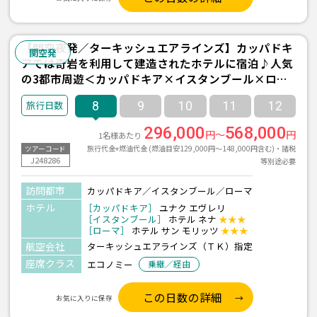
【関空夜発／ターキッシュエアラインズ】カッパドキ
関空発
アでは奇岩を利用して建造されたホテルに宿泊♪人気
の3都市周遊＜カッパドキア×イスタンブール×ロー
マ＞8日間
8
9
10
11
12
296,000
568,000
円～
円
1名様あたり
旅行代金+燃油代金 (燃油目安129,000円～148,000円含む)・諸税
ツアーコード
J248286
等別途必要
訪問都市
カッパドキア／イスタンブール／ローマ
ホテル
［カッパドキア］
ユナク エヴレリ
［イスタンブール］
ホテル ネナ
★★★
［ローマ］
ホテル サン モリッツ
★★★
航空会社
ターキッシュエアラインズ（ＴＫ）指定
座席クラス
エコノミー
乗継／経由
この日数の詳細
お気に入りに保存