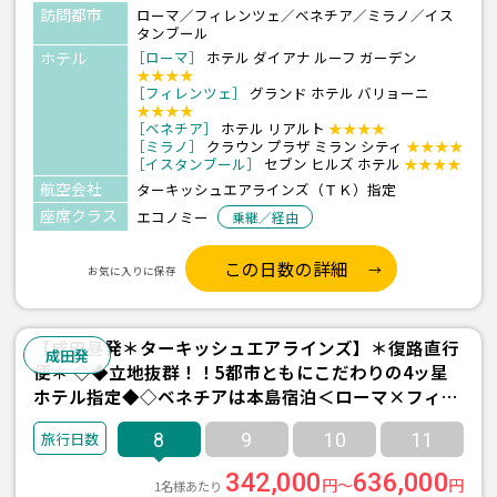
訪問都市
ローマ／フィレンツェ／ベネチア／ミラノ／イス
タンブール
ホテル
［ローマ］
ホテル ダイアナ ルーフ ガーデン
★★★★
［フィレンツェ］
グランド ホテル バリョーニ
★★★★
［ベネチア］
ホテル リアルト
★★★★
［ミラノ］
クラウン プラザ ミラン シティ
★★★★
［イスタンブール］
セブン ヒルズ ホテル
★★★★
航空会社
ターキッシュエアラインズ（ＴＫ）指定
座席クラス
エコノミー
乗継／経由
この日数の詳細
お気に入りに保存
【成田昼発＊ターキッシュエアラインズ】＊復路直行
成田発
便＊ ◇◆立地抜群！！5都市ともにこだわりの4ッ星
ホテル指定◆◇ベネチアは本島宿泊＜ローマ×フィレ
ンツェ×ベネチア×ミラノ×イスタンブール＞8日間
8
9
10
11
342,000
636,000
円～
円
1名様あたり