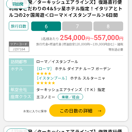
【羽田夜発／ターキッシュエアラインズ】復路直行便
羽田発
利用◆こだわりの4＆5ッ星ホテル指定！イタリアとト
ルコの2ヶ国周遊＜ローマ×イスタンブール＞6日間
6
7
8
254,000
557,000
円～
円
1名様あたり
旅行代金+燃油代金 (燃油目安120,000円～139,000円含む)・諸税
ツアーコード
J237164
等別途必要
訪問都市
ローマ／イスタンブール
ホテル
［ローマ］
ホテル ダイアナ ルーフ ガーデン
★★★★
［イスタンブール］
ホテル スルターニャ
★★★★★
航空会社
ターキッシュエアラインズ（ＴＫ）指定
座席クラス
エコノミー
乗継／経由
この日数の詳細
お気に入りに保存
【羽田夜発／ターキッシュエアラインズ】復路直行便