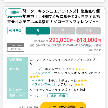
【羽田夜発／ターキッシュエアラインズ】復路直行便
羽田発
利用！立地抜群！！4都市ともに駅チカ3ッ星ホテル指
定◆ベネチアは本島宿泊！＜ローマ×フィレンツェ×
ベネチア×イスタンブール＞8日間
8
9
10
292,000
618,000
円～
円
1名様あたり
旅行代金+燃油代金 (燃油目安120,000円～139,000円含む)・諸税
ツアーコード
J237109
等別途必要
訪問都市
ローマ／フィレンツェ／ベネチア／イスタンブー
ル
ホテル
［ローマ］
ホテル サン モリッツ
★★★
［フィレンツェ］
サン ジョルジオ ＆ オリンピック
★★★
［ベネチア］
ホテル ナチョナーレ
★★★
［イスタンブール］
ホテル ネナ
★★★
航空会社
ターキッシュエアラインズ（ＴＫ）指定
座席クラス
エコノミー
乗継／経由
この日数の詳細
お気に入りに保存