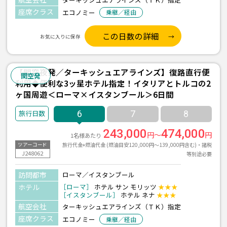
座席クラス
エコノミー
乗継／経由
この日数の詳細
お気に入りに保存
【関空夜発／ターキッシュエアラインズ】復路直行便
関空発
利用◆便利な3ッ星ホテル指定！イタリアとトルコの2
ヶ国周遊＜ローマ×イスタンブール＞6日間
6
7
8
243,000
474,000
円～
円
1名様あたり
旅行代金+燃油代金 (燃油目安120,000円～139,000円含む)・諸税
ツアーコード
J248062
等別途必要
訪問都市
ローマ／イスタンブール
ホテル
［ローマ］
ホテル サン モリッツ
★★★
［イスタンブール］
ホテル ネナ
★★★
航空会社
ターキッシュエアラインズ（ＴＫ）指定
座席クラス
エコノミー
乗継／経由