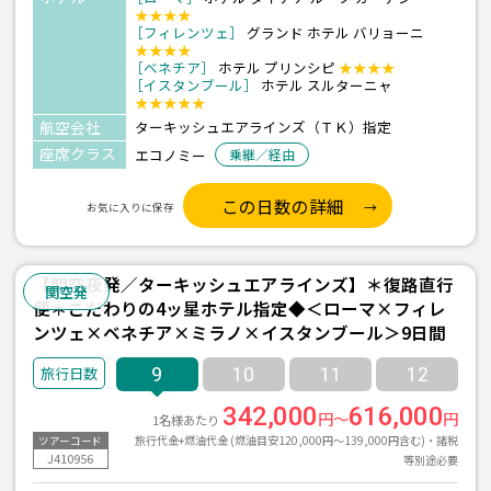
★★★★
［フィレンツェ］
グランド ホテル バリョーニ
★★★★
［ベネチア］
ホテル プリンシピ
★★★★
［イスタンブール］
ホテル スルターニャ
★★★★★
航空会社
ターキッシュエアラインズ（ＴＫ）指定
座席クラス
エコノミー
乗継／経由
この日数の詳細
お気に入りに保存
【関空夜発／ターキッシュエアラインズ】＊復路直行
関空発
便＊こだわりの4ッ星ホテル指定◆＜ローマ×フィレ
ンツェ×ベネチア×ミラノ×イスタンブール＞9日間
9
10
11
12
342,000
616,000
円～
円
1名様あたり
旅行代金+燃油代金 (燃油目安120,000円～139,000円含む)・諸税
ツアーコード
J410956
等別途必要