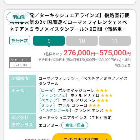
【羽田夜発／ターキッシュエアラインズ】復路直行便
羽田発
利用◆人気の2ヶ国周遊＜ローマ×フィレンツェ×ベ
ネチア×ミラノ×イスタンブール＞9日間（価格重視
ホテル利用）
9
10
11
276,000
575,000
円～
円
1名様あたり
旅行代金+燃油代金 (燃油目安120,000円～139,000円含む)・諸税
ツアーコード
J237100
等別途必要
訪問都市
ローマ／フィレンツェ／ベネチア／ミラノ／イス
タンブール
ホテル
［ローマ］
ポルタマッジョーレ
★★★
［フィレンツェ］
ホテル ドナテロ
★★★
［ベネチア］
ホテル アリストン
★★★
［ミラノ］
ホテル コラーロ
★★★
［イスタンブール］
グランド オンス
★★
航空会社
ターキッシュエアラインズ（ＴＫ）指定
座席クラス
エコノミー
乗継／経由
この日数の詳細