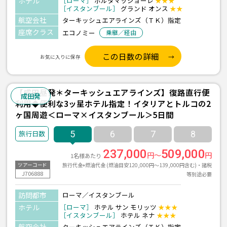
ホテル
［ローマ］
ポルタマッジョーレ
★★★
［イスタンブール］
グランド オンス
★★
航空会社
ターキッシュエアラインズ（ＴＫ）指定
座席クラス
エコノミー
乗継／経由
この日数の詳細
お気に入りに保存
【成田昼発＊ターキッシュエアラインズ】復路直行便
成田発
利用◆便利な3ッ星ホテル指定！イタリアとトルコの2
ヶ国周遊＜ローマ×イスタンブール＞5日間
5
6
7
8
237,000
509,000
円～
円
1名様あたり
旅行代金+燃油代金 (燃油目安120,000円～139,000円含む)・諸税
ツアーコード
J706888
等別途必要
訪問都市
ローマ／イスタンブール
ホテル
［ローマ］
ホテル サン モリッツ
★★★
［イスタンブール］
ホテル ネナ
★★★
航空会社
ターキッシュエアラインズ（ＴＫ）指定