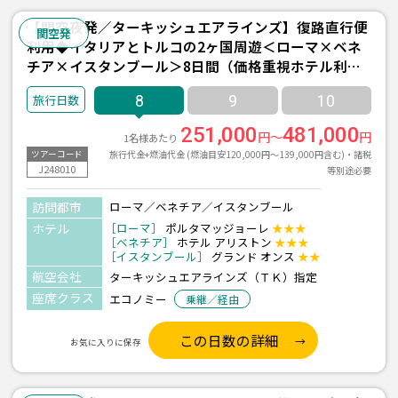
【関空夜発／ターキッシュエアラインズ】復路直行便
関空発
利用◆イタリアとトルコの2ヶ国周遊＜ローマ×ベネ
チア×イスタンブール＞8日間（価格重視ホテル利
用）
8
9
10
251,000
481,000
円～
円
1名様あたり
旅行代金+燃油代金 (燃油目安120,000円～139,000円含む)・諸税
ツアーコード
J248010
等別途必要
訪問都市
ローマ／ベネチア／イスタンブール
ホテル
［ローマ］
ポルタマッジョーレ
★★★
［ベネチア］
ホテル アリストン
★★★
［イスタンブール］
グランド オンス
★★
航空会社
ターキッシュエアラインズ（ＴＫ）指定
座席クラス
エコノミー
乗継／経由
この日数の詳細
お気に入りに保存