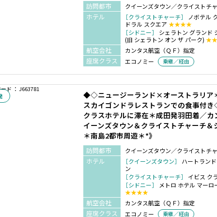
訪問都市
クイーンズタウン／クライストチ
ホテル
［クライストチャーチ］
ノボテル 
ドラル スクエア
★★★★
［シドニー］
シェラトン グランド 
(旧 シェラトン オン ザ パーク)
★
航空会社
カンタス航空（ＱＦ）指定
座席クラス
エコノミー
乗継／経由
ド ： J663781
◆◇ニュージーランド×オーストラリア
発
スカイゴンドラレストランでの食事付き
クラスホテルに滞在＊成田発羽田着／カ
イーンズタウン＆クライストチャーチ＆シ
＊南島2都市周遊＊*》
訪問都市
クイーンズタウン／クライストチ
ホテル
［クイーンズタウン］
ハートランド
ン
［クライストチャーチ］
イビス ク
［シドニー］
メトロ ホテル マーロ
★★★★
航空会社
カンタス航空（ＱＦ）指定
座席クラス
エコノミー
乗継／経由