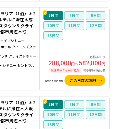
ラリア（1泊）＊2
7
8
9
ホテルに滞在＊成
ンズタウン＆クライ
10
11
12
2都市周遊＊*》
13
ャーチ／シドニー
 ホテル クイーンズタウ
プラザ クライストチャー
1名様あたり
288,000
582,000
円～
円
ー シドニー セントラル
燃油サーチャージ込み
※諸税等別途必要
この日数の詳細
お気に入りに保存
ラリア（1泊）＊2
7
8
9
テルに滞在＊大阪
ンズタウン＆クライ
10
11
12
2都市周遊＊*》
13