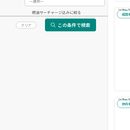
ツアーコー
燃油サーチャージ込みに絞る
成田
この条件で検索
クリア
ホテル
ホテルランク
ホテル指定
ニュージーランド全域
ツアーコー
伊丹
ニュージーランド全域
ニュージーランド全域