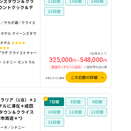
ーンズタウン＆クラ
12
13
14
ウントクック＆テ
15
ク／テカポ湖／クライス
 ホテル クイーンズタウ
 ホテル
★★★★
★★★
プラザ クライストチャー
1名様あたり
325,000
548,000
円～
円
ー シドニー セントラル
燃油サーチャージ込み
※諸税等別途必要
この日数の詳細
お気に入りに保存
ラリア（1泊）＊2
7
8
9
テルに滞在＊成田
ズタウン＆クライス
10
11
12
都市周遊＊*》
13
ャーチ／シドニー