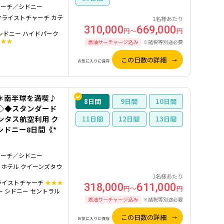
ャーチ／シドニー
クライストチャーチ カテ
1名様あたり
310,000
669,000
円～
円
シドニー ハイドパーク
★★★
燃油サーチャージ込み
※諸税等別途必要
この日数の詳細
お気に入りに保存
＊南半球を満喫♪
8
9
10
◇◆スタンダード
ンタス航空利用 ク
11
12
13
ドニー8日間《*
ャーチ／シドニー
 ホテル クイーンズタウ
1名様あたり
ライストチャーチ
★★★
318,000
611,000
円～
円
ー シドニー セントラル
燃油サーチャージ込み
※諸税等別途必要
この日数の詳細
お気に入りに保存