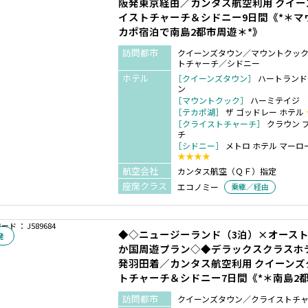
阪発東京経由／カンタス航空利用 クイ
イストチャーチ＆シドニー9日間《*＊マ
カポ宿泊で南島2都市周遊＊*》
訪問都市
クイーンズタウン／マウントクッ
トチャーチ／シドニー
ホテル
［クイーンズタウン］
ハートランド
ン
［マウントクック］
ハーミテイジ
［テカポ湖］
ザ ゴッドレー ホテル
［クライストチャーチ］
クラウン 
チ
［シドニー］
メトロ ホテル マーロ
★★★★
航空会社
カンタス航空（ＱＦ）指定
座席クラス
エコノミー
乗継／経由
ド ： J589684
◆◇ニュージーランド（3泊）×オースト
発
か国周遊プラン◇◆デラックスクラスホ
発羽田着／カンタス航空利用 クイーン
トチャーチ＆シドニー7日間《*＊南島2
訪問都市
クイーンズタウン／クライストチ