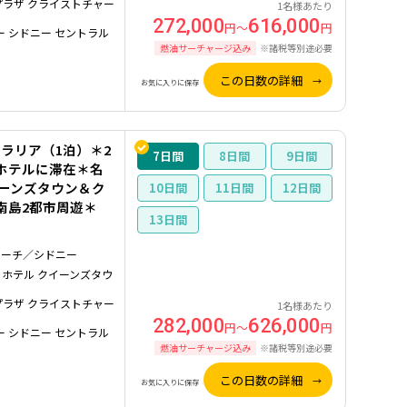
プラザ クライストチャー
1名様あたり
272,000
616,000
円～
円
ー シドニー セントラル
燃油サーチャージ込み
※諸税等別途必要
この日数の詳細
お気に入りに保存
ラリア（1泊）＊2
7
8
9
ホテルに滞在＊名
イーンズタウン＆ク
10
11
12
南島2都市周遊＊
13
ャーチ／シドニー
 ホテル クイーンズタウ
プラザ クライストチャー
1名様あたり
282,000
626,000
円～
円
ー シドニー セントラル
燃油サーチャージ込み
※諸税等別途必要
この日数の詳細
お気に入りに保存