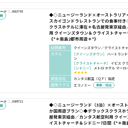
ド ： J663793
◆◇ニュージーランド×オーストラリア
発
スカイゴンドラレストランでの食事付き
クラスホテルに滞在＊名古屋発東京経由
用 クイーンズタウン＆クライストチャー
《*＊南島2都市周遊＊*》
訪問都市
クイーンズタウン／クライストチ
ホテル
［クイーンズタウン］
ハートランド
ン
［クライストチャーチ］
イビス ク
［シドニー］
メトロ ホテル マーロ
★★★★
航空会社
カンタス航空（ＱＦ）指定
座席クラス
エコノミー
乗継／経由
ド ： J589721
◆◇ニュージーランド（3泊）×オースト
発
か国周遊プラン◇◆デラックスクラスホ
屋発東京経由／カンタス航空利用 クイ
イストチャーチ＆シドニー7日間《*＊南