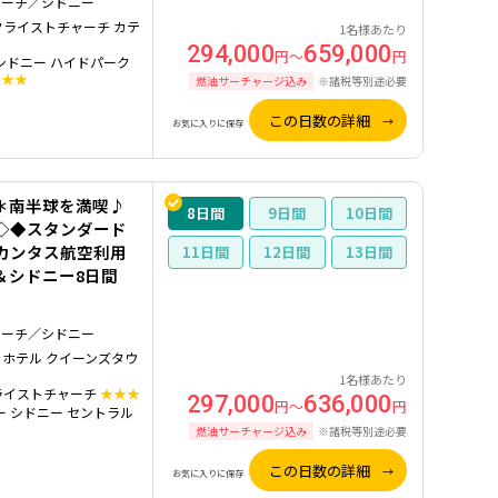
ャーチ／シドニー
クライストチャーチ カテ
1名様あたり
294,000
659,000
円～
円
シドニー ハイドパーク
★★★
燃油サーチャージ込み
※諸税等別途必要
この日数の詳細
お気に入りに保存
＊南半球を満喫♪
8
9
10
◇◆スタンダード
カンタス航空利用
11
12
13
＆シドニー8日間
ャーチ／シドニー
 ホテル クイーンズタウ
1名様あたり
ライストチャーチ
★★★
297,000
636,000
円～
円
ー シドニー セントラル
燃油サーチャージ込み
※諸税等別途必要
この日数の詳細
お気に入りに保存