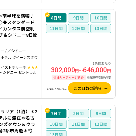
＊南半球を満喫♪
8
9
10
◇◆スタンダード
／カンタス航空利
11
12
13
チ＆シドニー8日間
ャーチ／シドニー
 ホテル クイーンズタウ
1名様あたり
ライストチャーチ
★★★
302,000
646,000
円～
円
ー シドニー セントラル
燃油サーチャージ込み
※諸税等別途必要
この日数の詳細
お気に入りに保存
ラリア（1泊）＊2
7
8
9
テルに滞在＊名古
ーンズタウン＆クラ
10
11
12
島2都市周遊＊*》
13