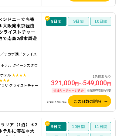
×シドニー立ち寄
8
9
10
＊大阪発東京経由
＆クライストチャー
泊で南島2都市周遊
ク／テカポ湖／クライス
 ホテル クイーンズタウ
 ホテル
★★★★
1名様あたり
★★★
321,000
549,000
円～
円
プラザ クライストチャー
燃油サーチャージ込み
※諸税等別途必要
この日数の詳細
お気に入りに保存
ラリア（1泊）＊2
9
10
11
ホテルに滞在＊大