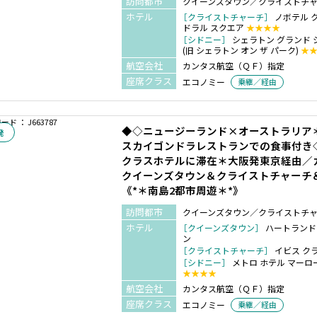
訪問都市
クイーンズタウン／クライストチ
ホテル
［クライストチャーチ］
ノボテル 
ドラル スクエア
★★★★
［シドニー］
シェラトン グランド 
(旧 シェラトン オン ザ パーク)
★
航空会社
カンタス航空（ＱＦ）指定
座席クラス
エコノミー
乗継／経由
ド ： J663787
◆◇ニュージーランド×オーストラリア
発
スカイゴンドラレストランでの食事付き
クラスホテルに滞在＊大阪発東京経由／
クイーンズタウン＆クライストチャーチ
《*＊南島2都市周遊＊*》
訪問都市
クイーンズタウン／クライストチ
ホテル
［クイーンズタウン］
ハートランド
ン
［クライストチャーチ］
イビス ク
［シドニー］
メトロ ホテル マーロ
★★★★
航空会社
カンタス航空（ＱＦ）指定
座席クラス
エコノミー
乗継／経由