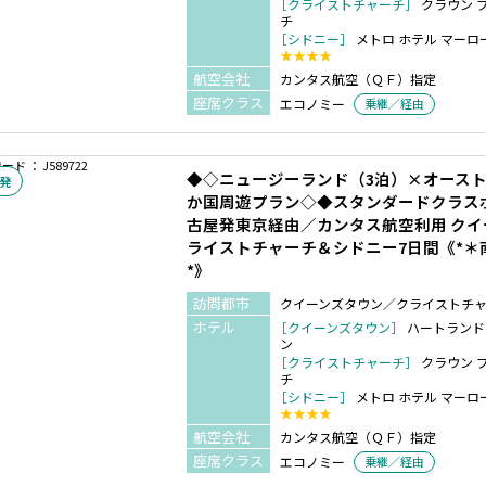
［クライストチャーチ］
クラウン 
チ
［シドニー］
メトロ ホテル マーロ
★★★★
航空会社
カンタス航空（ＱＦ）指定
座席クラス
エコノミー
乗継／経由
ド ： J589722
◆◇ニュージーランド（3泊）×オースト
発
か国周遊プラン◇◆スタンダードクラス
古屋発東京経由／カンタス航空利用 ク
ライストチャーチ＆シドニー7日間《*＊
*》
訪問都市
クイーンズタウン／クライストチ
ホテル
［クイーンズタウン］
ハートランド
ン
［クライストチャーチ］
クラウン 
チ
［シドニー］
メトロ ホテル マーロ
★★★★
航空会社
カンタス航空（ＱＦ）指定
座席クラス
エコノミー
乗継／経由