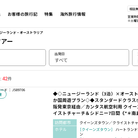
相談
先
お客様の旅行記
特集
海外旅行情報
営業時
※土曜
ジーランド・オーストラリア
ツアー
出発日
すべて
:
件
42
ド ： J589706
◆◇ニュージーランド（3泊）×オースト
発
か国周遊プラン◇◆スタンダードクラス
阪発東京経由／カンタス航空利用 クイ
イストチャーチ＆シドニー7日間《*＊南
訪問都市
クイーンズタウン／クライストチ
ホテル
［クイーンズタウン］
ハートランド
ン