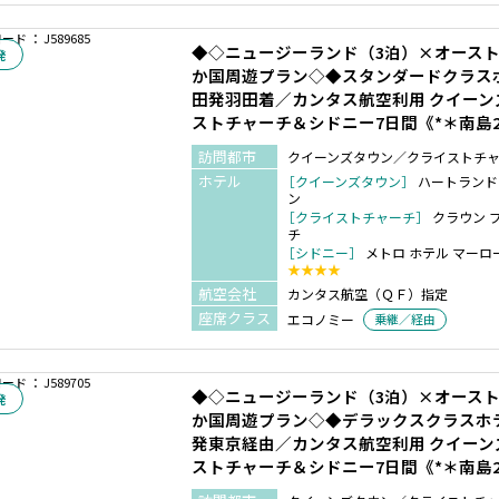
ド ： J589685
◆◇ニュージーランド（3泊）×オースト
発
か国周遊プラン◇◆スタンダードクラス
田発羽田着／カンタス航空利用 クイー
ストチャーチ＆シドニー7日間《*＊南島
訪問都市
クイーンズタウン／クライストチ
ホテル
［クイーンズタウン］
ハートランド
ン
［クライストチャーチ］
クラウン 
チ
［シドニー］
メトロ ホテル マーロ
★★★★
航空会社
カンタス航空（ＱＦ）指定
座席クラス
エコノミー
乗継／経由
ド ： J589705
◆◇ニュージーランド（3泊）×オースト
発
か国周遊プラン◇◆デラックスクラスホ
発東京経由／カンタス航空利用 クイー
ストチャーチ＆シドニー7日間《*＊南島