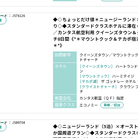
ド ： J576126
◆◇ちょっとだけ値＊ニュージーランド
発
り◇◆スタンダードクラスホテルに滞在
／カンタス航空利用 クイーンズタウン
チ8日間《*＊マウントクック＆テカポ宿
＊*》
訪問都市
クイーンズタウン／マウントクッ
トチャーチ
ホテル
［クイーンズタウン］
ハートランド
ン
［マウントクック］
ハーミテイジ
［テカポ湖］
ザ ゴッドレー ホテル
［クライストチャーチ］
クラウン 
チ
航空会社
カンタス航空（ＱＦ）指定
座席クラス
エコノミー
乗継／経由
ド ： J589704
◆◇ニュージーランド（5泊）×オースト
発
か国周遊プラン◇◆スタンダードクラス