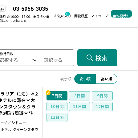
03-5956-3035
無料
0
お気に入り
閲覧履歴
マイページ
無料見積り
間:
月-金 10:00‐18:00／土日祝 休業
日はメール対応のみ
旅行日数
検索
～
表示順
安い順
高い順
ラリア（1泊）＊2
7
8
9
ホテルに滞在＊大
ーンズタウン＆クラ
10
11
12
島2都市周遊＊*》
13
ャーチ／シドニー
 ホテル クイーンズタウ