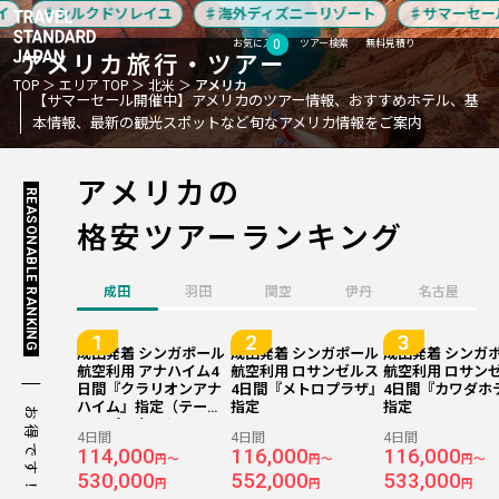
シルクドソレイユ
海外ディズニーリゾート
サマーセール
0
お気に入り
ツアー検索
無料見積り
アメリカ
旅行・ツアー
TOP
エリア TOP
北米
アメリカ
【サマーセール開催中】アメリカのツアー情報、おすすめホテル、基
本情報、最新の観光スポットなど旬なアメリカ情報をご案内
アメリカの
REASONABLE RANKING
格安ツアーランキング
成田
羽田
関空
伊丹
名古屋
成田発着 シンガポール
成田発着 シンガポール
成田発着 シンガ
航空利用 アナハイム4
航空利用 ロサンゼルス
航空利用 ロサン
日間『クラリオンアナ
4日間『メトロプラザ』
4日間『カワダホ
ハイム』指定（テー
指定
指定
お得です！
マ・パークチケットの
4日間
4日間
4日間
手配も可能です♪）
114,000
116,000
116,000
円～
円～
円～
530,000
552,000
533,000
円
円
円