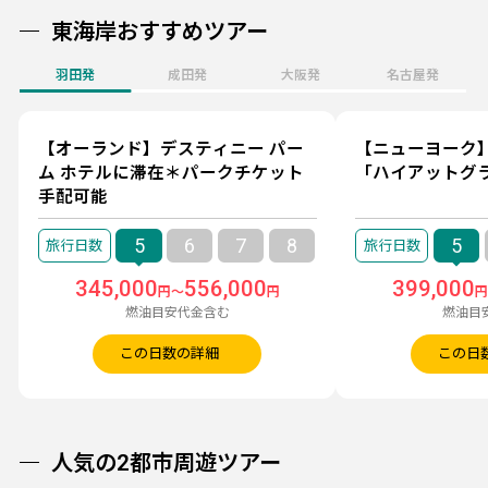
東海岸おすすめツアー
羽田発
成田発
大阪発
名古屋発
【オーランド】デスティニー パー
【ニューヨーク
ム ホテルに滞在＊パークチケット
「ハイアットグ
手配可能
5
6
7
8
5
345,000
556,000
399,000
円～
円
燃油目安代金含む
燃油目
この日数の詳細
この日
人気の2都市周遊ツアー