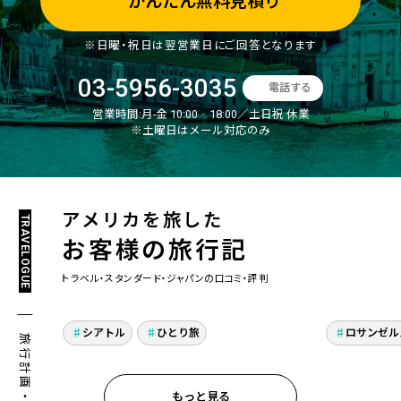
かんたん無料見積り
※日曜・祝日は翌営業日にご回答となります
03-5956-3035
電話する
営業時間:
月-金 10:00‐18:00／土日祝 休業
※土曜日はメール対応のみ
アメリカを旅した
TRAVELOGUE
お客様の旅行記
トラベル・スタンダード・ジャパンの口コミ・評判
初めての海外ひとり旅7
母娘で
日間！シアトル・ポート
＆アナ
シアトル
ひとり旅
ロサンゼル
ランドでアメリカの日常
ディズ
とグルメを満喫
喫した
もっと見る