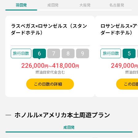
羽田発
成田発
大阪発
名古屋発
ラスベガス×ロサンゼルス（スタン
ロサンゼルス×
ダードホテル）
ダードホテル）
6
7
8
9
5
226,000
418,000
249,000
円～
円
燃油目安代金含む
燃油目
この日数の詳細
この日
ホノルル×アメリカ本土周遊プラン
成田発