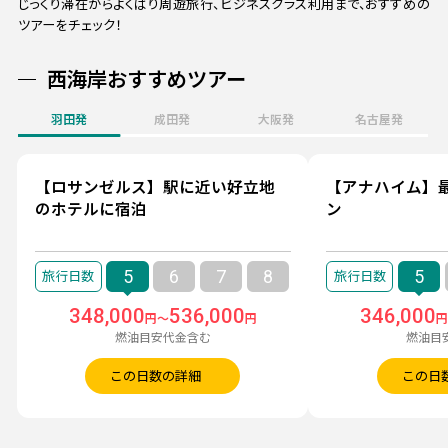
じっくり滞在からよくばり周遊旅行、ビジネスクラス利用まで、おすすめの
ツアーをチェック！
西海岸おすすめツアー
羽田発
成田発
大阪発
名古屋発
【ロサンゼルス】駅に近い好立地
【アナハイム】
のホテルに宿泊
ン
5
6
7
8
5
348,000
536,000
346,000
円～
円
燃油目安代金含む
燃油目
この日数の詳細
この日