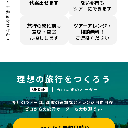
あなたに最適な旅行を！
代案出せます
ない都市
も
ツアーにできます
旅行の繁忙期
も
ツアーアレンジ・
空席・空室
相談無料！
お探しします
ご連絡ください
理想の旅行をつくろう
ORDER
自由な旅のオーダー
弊社のツアーは、都市の追加などアレンジ自由自在。
ゼロからの旅行オーダーも大歓迎です。