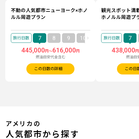
不動の人気都市ニューヨーク×ホノ
観光スポット満
ルル周遊プラン
ホノルル周遊プ
7
8
9
10
11
12
7
445,000
616,000
438,000
円～
円
燃油目安代金含む
燃油目
この日数の詳細
この日
アメリカの
人気都市から探す