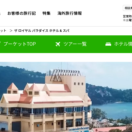
相談
先
お客様の旅行記
特集
海外旅行情報
営業時
※土曜
ット
ザ ロイヤル パラダイス ホテル & スパ
プーケット
TOP
ツアー
一覧
ホテル