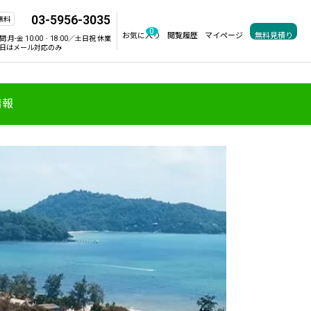
03-5956-3035
無料
0
お気に入り
閲覧履歴
マイページ
無料見積り
間:
月-金 10:00‐18:00／土日祝 休業
日はメール対応のみ
情報