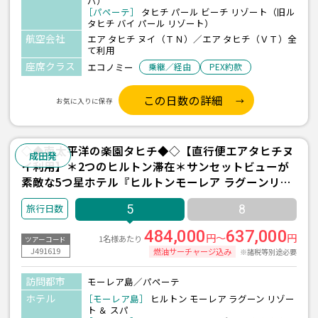
パ）
［パペーテ］
タヒチ パール ビーチ リゾート（旧ル
タヒチ バイ パール リゾート）
航空会社
エア タヒチ ヌイ（ＴＮ）／エア タヒチ（ＶＴ）全
て利用
座席クラス
エコノミー
乗継／経由
PEX約款
この日数の詳細
お気に入りに保存
◇◆南太平洋の楽園タヒチ◆◇【直行便エアタヒチヌ
成田発
イ利用】＊2つのヒルトン滞在＊サンセットビューが
素敵な5つ星ホテル『ヒルトンモーレア ラグーンリゾ
ート＆スパ(水上バンガロー/朝食付)/2泊』＋パペーテ
5
8
1泊 5日間 ＜往復送迎付き＞
484,000
637,000
円～
円
1名様あたり
ツアーコード
J491619
燃油サーチャージ込み
※諸税等別途必要
訪問都市
モーレア島／パペーテ
ホテル
［モーレア島］
ヒルトン モーレア ラグーン リゾー
ト ＆ スパ