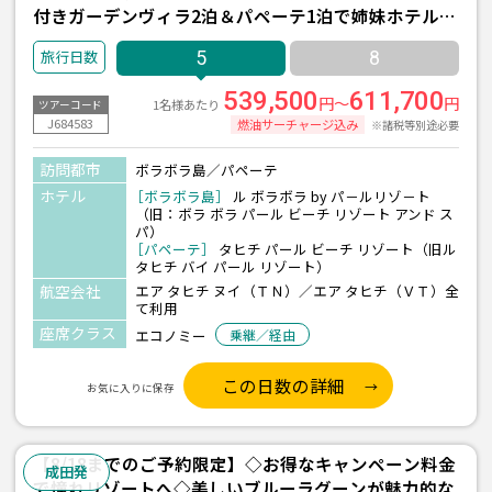
付きガーデンヴィラ2泊＆パペーテ1泊で姉妹ホテル
『ル ボラボラ バイ パールリゾート』に滞在 タヒチ5
5
8
日間 <直行便エアタヒチヌイ利用>
539,500
611,700
円～
円
1名様あたり
ツアーコード
J684583
燃油サーチャージ込み
※諸税等別途必要
訪問都市
ボラボラ島／パペーテ
ホテル
［ボラボラ島］
ル ボラボラ by パ－ルリゾ－ト
（旧：ボラ ボラ パール ビーチ リゾート アンド ス
パ）
［パペーテ］
タヒチ パール ビーチ リゾート（旧ル
タヒチ バイ パール リゾート）
航空会社
エア タヒチ ヌイ（ＴＮ）／エア タヒチ（ＶＴ）全
て利用
座席クラス
エコノミー
乗継／経由
この日数の詳細
お気に入りに保存
【8/18までのご予約限定】◇お得なキャンペーン料金
成田発
で憧れリゾートへ◇美しいブルーラグーンが魅力的な