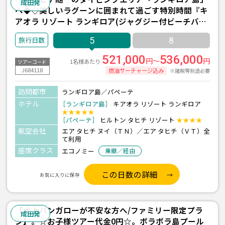
成田発
へ◆◇美しいラグーンに囲まれて過ごす特別時間『キ
アオラ リゾート ランギロア(ジャグジー付ビーチバン
ガロー/朝食付)/2泊』＋パペーテ1泊 5日間 ＜往復送
5
8
迎付き＞【エアタヒチヌイ利用】
521,000
536,000
円～
円
1名様あたり
ツアーコード
J684118
燃油サーチャージ込み
※諸税等別途必要
訪問都市
ランギロア島／パペーテ
ホテル
［ランギロア島］
キアオラ リゾート ランギロア
★★★★★
［パペーテ］
ヒルトン タヒチ リゾート
★★★★
航空会社
エア タヒチ ヌイ（ＴＮ）／エア タヒチ（ＶＴ）全
て利用
座席クラス
エコノミー
乗継／経由
この日数の詳細
お気に入りに保存
【水上バンガローが不安な方へ/ファミリー限定プラ
成田発
ン】。☆お子様ツアー代金0円☆。ボラボラ島プール