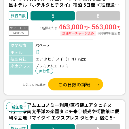
星ホテル『ホテルタヒチヌイ』宿泊 5日間 ＜往復送迎
付き＞
5
8
463,000
563,000
円～
円
1名様あたり
ツアーコード
J491527
燃油サーチャージ込み
※諸税等別途必要
訪問都市
パペーテ
ホテル
［］
航空会社
エア タヒチ ヌイ（ＴＮ）指定
座席クラス
プレミアムエコノミー
直行便
この日数の詳細
お気に入りに保存
【プレミアムエコノミー利用/直行便エアタヒチヌ
成田発
イ】◇◆南太平洋の楽園タヒチ◆◇観光や街散策に便
利な立地『マイタイ エクスプレス タヒチ 』宿泊 5日
間 ＜往復送迎付き＞
5
8