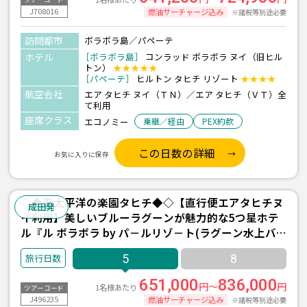
J708016
燃油サーチャージ込み
※諸税等別途必要
訪問都市
ボラボラ島／パペーテ
ホテル
［ボラボラ島］
コンラッド ボラボラ ヌイ（旧ヒル
トン）
★★★★★
［パペーテ］
ヒルトン タヒチ リゾート
★★★★
航空会社
エア タヒチ ヌイ（ＴＮ）／エア タヒチ（ＶＴ）全
て利用
座席クラス
エコノミー
乗継／経由
PEX約款
この日数の詳細
お気に入りに保存
◇◆南太平洋の楽園タヒチ◆◇【直行便エアタヒチヌ
成田発
イ利用】美しいブルーラグーンが魅力的な5つ星ホテ
ル『ル ボラボラ by パ－ルリゾ－ト(ラグーン水上バ
ンガロー/朝・夕食付)/2泊』＋パペーテ1泊 5日間 ＜
5
8
往復送迎付き＞
651,000
836,000
円～
円
1名様あたり
ツアーコード
J496235
燃油サーチャージ込み
※諸税等別途必要