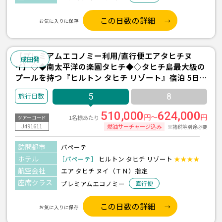
この日数の詳細
お気に入りに保存
【プレミアムエコノミー利用/直行便エアタヒチヌ
成田発
イ】◇◆南太平洋の楽園タヒチ◆◇タヒチ島最大級の
プールを持つ『ヒルトン タヒチ リゾート』宿泊 5日
間 ＜往復送迎付き＞
5
8
510,000
624,000
円～
円
1名様あたり
ツアーコード
J491611
燃油サーチャージ込み
※諸税等別途必要
訪問都市
パペーテ
ホテル
［パペーテ］
ヒルトン タヒチ リゾート
★★★★
航空会社
エア タヒチ ヌイ（ＴＮ）指定
座席クラス
プレミアムエコノミー
直行便
この日数の詳細
お気に入りに保存