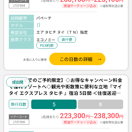
1名様あたり
ツアーコード
J707894
燃油サーチャージ込み
※諸税等別途必要
訪問都市
パペーテ
ホテル
［］
航空会社
エア タヒチ ヌイ（ＴＮ）指定
座席クラス
エコノミー
直行便
PEX約款
この日数の詳細
お気に入りに保存
【8/18までのご予約限定】◇お得なキャンペーン料金
成田発
で憧れリゾートへ◇観光や街散策に便利な立地『マイ
タイ エクスプレス タヒチ 』宿泊 5日間 ＜往復送迎付
き＞
5
8
223,300
238,300
円～
円
1名様あたり
ツアーコード
J707906
燃油サーチャージ込み
※諸税等別途必要