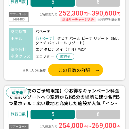
5
8
252,300
390,600
円～
円
1名様あたり
ツアーコード
J491480
燃油サーチャージ込み
※諸税等別途必要
訪問都市
パペーテ
ホテル
［パペーテ］
タヒチ パール ビーチ リゾート（旧ル
タヒチ バイ パール リゾート）
航空会社
エア タヒチ ヌイ（ＴＮ）指定
座席クラス
エコノミー
直行便
この日数の詳細
お気に入りに保存
【8/18までのご予約限定】◇お得なキャンペーン料金
成田発
で憧れリゾートへ◇空港から約5分の場所に建つ名門5
つ星ホテル！広い敷地と充実した施設が人気『インタ
ーコンチネンタル リゾート タヒチ』宿泊 5日間 ＜往
5
8
復送迎付き＞
254,000
269,000
円～
円
1名様あたり
ツアーコード