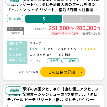
成田発
で憧れリゾートへ◇タヒチ島最大級のプールを持つ
『ヒルトン タヒチ リゾート』宿泊 5日間 ＜往復送迎
付き＞
5
8
251,800
280,300
円～
円
1名様あたり
ツアーコード
J707898
燃油サーチャージ込み
※諸税等別途必要
訪問都市
パペーテ
ホテル
［パペーテ］
ヒルトン タヒチ リゾート
★★★★
航空会社
エア タヒチ ヌイ（ＴＮ）指定
座席クラス
エコノミー
直行便
PEX約款
この日数の詳細
お気に入りに保存
◇◆南太平洋の楽園タヒチ◆◇【直行便エアタヒチヌ
成田発
イ利用】全室オーシャンビューの4つ星ホテル『タヒ
チ パール ビーチ リゾート（旧ル タヒチ バイ パール
リゾート）』宿泊 5日間 ＜往復送迎付き＞