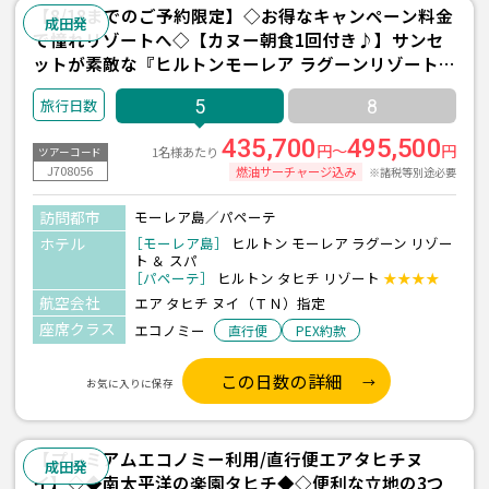
【8/18までのご予約限定】◇お得なキャンペーン料金
成田発
で憧れリゾートへ◇【カヌー朝食1回付き♪】サンセ
ットが素敵な『ヒルトンモーレア ラグーンリゾート＆
スパ(パノラミック水上バンガロー/朝食付)/2泊』＋パ
5
8
ペーテ1泊 5日間 ＜往復送迎付き＞
435,700
495,500
円～
円
1名様あたり
ツアーコード
J708056
燃油サーチャージ込み
※諸税等別途必要
訪問都市
モーレア島／パペーテ
ホテル
［モーレア島］
ヒルトン モーレア ラグーン リゾー
ト ＆ スパ
［パペーテ］
ヒルトン タヒチ リゾート
★★★★
航空会社
エア タヒチ ヌイ（ＴＮ）指定
座席クラス
エコノミー
直行便
PEX約款
この日数の詳細
お気に入りに保存
【プレミアムエコノミー利用/直行便エアタヒチヌ
成田発
イ】◇◆南太平洋の楽園タヒチ◆◇便利な立地の3つ