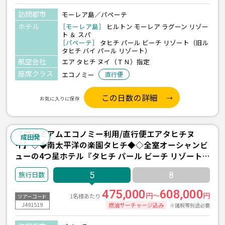
訪問都市
モーレア島／パペーテ
ホテル
［モーレア島］
ヒルトン モーレア ラグーン リゾー
ト ＆ スパ
［パペーテ］
タヒチ パール ビーチ リゾート（旧ル
タヒチ バイ パール リゾート）
航空会社
エア タヒチ ヌイ（ＴＮ）指定
座席クラス
エコノミー
直行便
この日数の詳細
お気に入りに保存
【プレミアムエコノミー利用/直行便エアタヒチヌ
成田発
イ】◇◆南太平洋の楽園タヒチ◆◇全室オーシャンビ
ューの4つ星ホテル『タヒチ パール ビーチ リゾート
（旧ル タヒチ バイ パール リゾート）』宿泊 5日間 ＜
5
8
往復送迎付き＞
475,000
608,000
円～
円
1名様あたり
ツアーコード
J491519
燃油サーチャージ込み
※諸税等別途必要