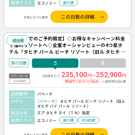
座席クラス
エコノミー
直行便
この日数の詳細
お気に入りに保存
【8/18までのご予約限定】◇お得なキャンペーン料金
成田発
で憧れリゾートへ◇全室オーシャンビューの4つ星ホ
テル『タヒチ パール ビーチ リゾート（旧ル タヒチ バ
イ パール リゾート）』宿泊 5日間 ＜往復送迎付き＞
5
8
235,100
252,900
円～
円
1名様あたり
ツアーコード
J707890
燃油サーチャージ込み
※諸税等別途必要
訪問都市
パペーテ
ホテル
［パペーテ］
タヒチ パール ビーチ リゾート（旧ル
タヒチ バイ パール リゾート）
航空会社
エア タヒチ ヌイ（ＴＮ）指定
座席クラス
エコノミー
直行便
PEX約款
この日数の詳細
お気に入りに保存