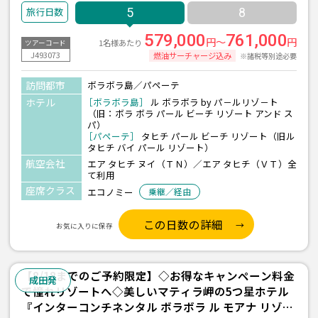
(水上バンガロー/朝食付)/2泊』＋パペーテ1泊 5日間
5
8
＜往復送迎付き＞
579,000
761,000
円～
円
1名様あたり
ツアーコード
J493073
燃油サーチャージ込み
※諸税等別途必要
訪問都市
ボラボラ島／パペーテ
ホテル
［ボラボラ島］
ル ボラボラ by パ－ルリゾ－ト
（旧：ボラ ボラ パール ビーチ リゾート アンド ス
パ）
［パペーテ］
タヒチ パール ビーチ リゾート（旧ル
タヒチ バイ パール リゾート）
航空会社
エア タヒチ ヌイ（ＴＮ）／エア タヒチ（ＶＴ）全
て利用
座席クラス
エコノミー
乗継／経由
この日数の詳細
お気に入りに保存
【8/18までのご予約限定】◇お得なキャンペーン料金
成田発
で憧れリゾートへ◇美しいマティラ岬の5つ星ホテル
『インターコンチネンタル ボラボラ ル モアナ リゾー