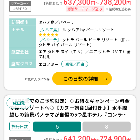
637,300
738,200
円～
円
1名様あたり
ツアーコード
J684130
燃油サーチャージ込み
※諸税等別途必要
訪問都市
タハア島／パペーテ
ホテル
［タハア島］
ル タハア by パールリゾート
★★★★★
［パペーテ］
タヒチ パール ビーチ リゾート（旧ル
タヒチ バイ パール リゾート）
航空会社
エア タヒチ ヌイ（ＴＮ）／エア タヒチ（ＶＴ）全
て利用
座席クラス
エコノミー
乗継／経由
この日数の詳細
お気に入りに保存
【8/18までのご予約限定】◇お得なキャンペーン料金
成田発
で憧れリゾートへ◇【カヌー朝食1回付き♪】水平線
越しの絶景パノラマが自慢の5つ星ホテル『コンラッ
ド ボラボラ ヌイ(デラックス水上ヴィラ/朝食付)/2
5
8
泊』＋パペーテ1泊 5日間 ＜往復送迎付き＞
641,200
724,900
円～
円
1名様あたり
ツアーコード