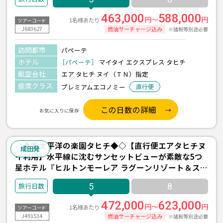
463,000
588,000
円～
円
1名様あたり
ツアーコード
J683627
燃油サーチャージ込み
※諸税等別途必要
訪問都市
パペーテ
ホテル
［パペーテ］
マイタイ エクスプレス タヒチ
航空会社
エア タヒチ ヌイ（ＴＮ）指定
座席クラス
プレミアムエコノミー
直行便
この日数の詳細
お気に入りに保存
◇◆南太平洋の楽園タヒチ◆◇【直行便エアタヒチヌ
成田発
イ利用】水平線に沈むサンセットビューが素敵な5つ
星ホテル『ヒルトンモーレア ラグーンリゾート＆スパ
(水上バンガロー/朝食付)/2泊』＋パペーテ1泊 5日間
5
8
＜往復送迎付き＞
472,000
623,000
円～
円
1名様あたり
ツアーコード
J491534
燃油サーチャージ込み
※諸税等別途必要