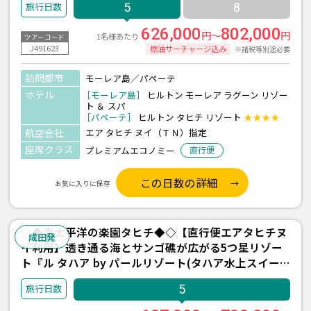
5
8
ー/朝食付)/2泊』＋パペーテ1泊 5日間 ＜往復送迎付
き＞
626,000
802,000
円～
円
1名様あたり
ツアーコード
J491623
燃油サーチャージ込み
※諸税等別途必要
訪問都市
モーレア島／パペーテ
ホテル
［モーレア島］
ヒルトン モーレア ラグーン リゾー
ト ＆ スパ
［パペーテ］
ヒルトン タヒチ リゾート
★★★★
航空会社
エア タヒチ ヌイ（ＴＮ）指定
座席クラス
プレミアムエコノミー
直行便
この日数の詳細
お気に入りに保存
◇◆南太平洋の楽園タヒチ◆◇【直行便エアタヒチヌ
成田発
イ利用】透き通る海とサンゴ礁が広がる5つ星リゾー
ト『ル タハア by パールリゾート(タハア水上スイー
ト/朝食付)/2泊』＋パペーテ1泊 5日間 ＜往復送迎付
5
き＞