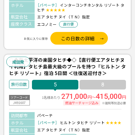
ホテル
［パペーテ］
インターコンチネンタル リゾート タ
ヒチ
★★★★★
航空会社
エア タヒチ ヌイ（ＴＮ）指定
座席クラス
エコノミー
直行便
この日数の詳細
お気に入りに保存
◇◆南太平洋の楽園タヒチ◆◇【直行便エアタヒチヌ
成田発
イ利用】タヒチ島最大級のプールを持つ『ヒルトン タ
ヒチ リゾート』宿泊 5日間 ＜往復送迎付き＞
5
8
271,000
415,000
円～
円
1名様あたり
ツアーコード
J491607
燃油サーチャージ込み
※諸税等別途必要
訪問都市
パペーテ
ホテル
［パペーテ］
ヒルトン タヒチ リゾート
★★★★
航空会社
エア タヒチ ヌイ（ＴＮ）指定