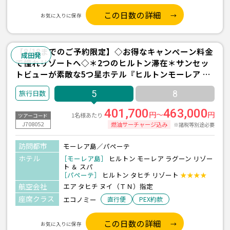
この日数の詳細
お気に入りに保存
【8/18までのご予約限定】◇お得なキャンペーン料金
成田発
で憧れリゾートへ◇＊2つのヒルトン滞在＊サンセッ
トビューが素敵な5つ星ホテル『ヒルトンモーレア ラ
グーンリゾート＆スパ(水上バンガロー/朝食付)/2泊』
5
8
＋パペーテ1泊 5日間 ＜往復送迎付き＞
401,700
463,000
円～
円
1名様あたり
ツアーコード
J708052
燃油サーチャージ込み
※諸税等別途必要
訪問都市
モーレア島／パペーテ
ホテル
［モーレア島］
ヒルトン モーレア ラグーン リゾー
ト ＆ スパ
［パペーテ］
ヒルトン タヒチ リゾート
★★★★
航空会社
エア タヒチ ヌイ（ＴＮ）指定
座席クラス
エコノミー
直行便
PEX約款
この日数の詳細
お気に入りに保存