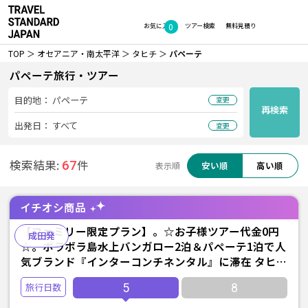
0
お気に入り
ツアー検索
無料見積り
TOP
オセアニア・南太平洋
タヒチ
パペーテ
パペーテ旅行・ツアー
目的地：
パペーテ
変更
再検索
出発日：
すべて
変更
検索結果:
件
67
安い順
高い順
表示順
イチオシ商品
【ファミリー限定プラン】。☆お子様ツアー代金0円
成田発
☆。ボラボラ島水上バンガロー2泊＆パペーテ1泊で人
気ブランド『インターコンチネンタル』に滞在 タヒチ
5日間 <直行便エアタヒチヌイ利用>
5
8