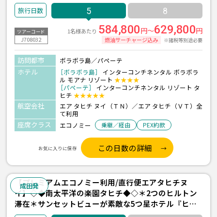
ト(水上バンガロービーチビュー/朝食付)/2泊』＋パペ
5
8
ーテ1泊 5日間 ＜往復送迎付き＞
584,800
629,800
円～
円
1名様あたり
ツアーコード
J708032
燃油サーチャージ込み
※諸税等別途必要
訪問都市
ボラボラ島／パペーテ
ホテル
［ボラボラ島］
インターコンチネンタル ボラボラ
ル モアナ リゾート
★★★★
［パペーテ］
インターコンチネンタル リゾート タ
ヒチ
★★★★★
航空会社
エア タヒチ ヌイ（ＴＮ）／エア タヒチ（ＶＴ）全
て利用
座席クラス
エコノミー
乗継／経由
PEX約款
この日数の詳細
お気に入りに保存
【プレミアムエコノミー利用/直行便エアタヒチヌ
成田発
イ】◇◆南太平洋の楽園タヒチ◆◇＊2つのヒルトン
滞在＊サンセットビューが素敵な5つ星ホテル『ヒル
トンモーレア ラグーンリゾート＆スパ(水上バンガロ