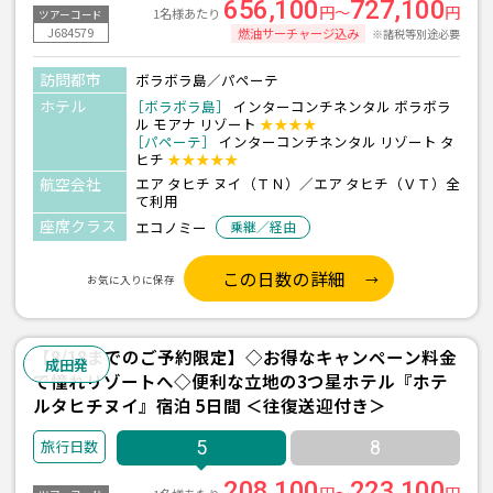
656,100
727,100
円～
円
1名様あたり
ツアーコード
J684579
燃油サーチャージ込み
※諸税等別途必要
訪問都市
ボラボラ島／パペーテ
ホテル
［ボラボラ島］
インターコンチネンタル ボラボラ
ル モアナ リゾート
★★★★
［パペーテ］
インターコンチネンタル リゾート タ
ヒチ
★★★★★
航空会社
エア タヒチ ヌイ（ＴＮ）／エア タヒチ（ＶＴ）全
て利用
座席クラス
エコノミー
乗継／経由
この日数の詳細
お気に入りに保存
【8/18までのご予約限定】◇お得なキャンペーン料金
成田発
で憧れリゾートへ◇便利な立地の3つ星ホテル『ホテ
ルタヒチヌイ』宿泊 5日間 ＜往復送迎付き＞
5
8
208,100
223,100
円～
円