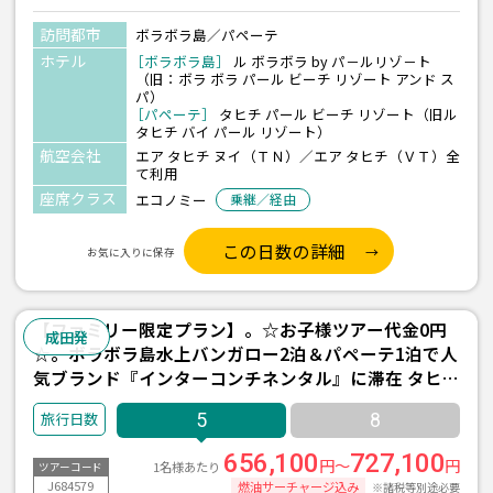
訪問都市
ボラボラ島／パペーテ
ホテル
［ボラボラ島］
ル ボラボラ by パ－ルリゾ－ト
（旧：ボラ ボラ パール ビーチ リゾート アンド ス
パ）
［パペーテ］
タヒチ パール ビーチ リゾート（旧ル
タヒチ バイ パール リゾート）
航空会社
エア タヒチ ヌイ（ＴＮ）／エア タヒチ（ＶＴ）全
て利用
座席クラス
エコノミー
乗継／経由
この日数の詳細
お気に入りに保存
【ファミリー限定プラン】。☆お子様ツアー代金0円
成田発
☆。ボラボラ島水上バンガロー2泊＆パペーテ1泊で人
気ブランド『インターコンチネンタル』に滞在 タヒチ
5日間 <直行便エアタヒチヌイ利用>
5
8
656,100
727,100
円～
円
1名様あたり
ツアーコード
J684579
燃油サーチャージ込み
※諸税等別途必要