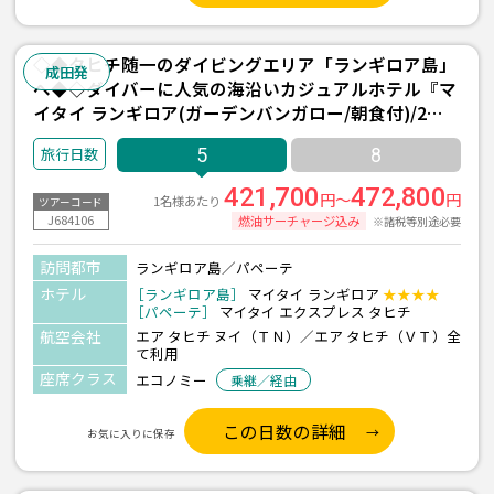
◇◆タヒチ随一のダイビングエリア「ランギロア島」
成田発
へ◆◇ダイバーに人気の海沿いカジュアルホテル『マ
イタイ ランギロア(ガーデンバンガロー/朝食付)/2
泊』＋パペーテ1泊 5日間 ＜往復送迎付き＞【エアタ
5
8
ヒチヌイ利用】
421,700
472,800
円～
円
1名様あたり
ツアーコード
J684106
燃油サーチャージ込み
※諸税等別途必要
訪問都市
ランギロア島／パペーテ
ホテル
［ランギロア島］
マイタイ ランギロア
★★★★
［パペーテ］
マイタイ エクスプレス タヒチ
航空会社
エア タヒチ ヌイ（ＴＮ）／エア タヒチ（ＶＴ）全
て利用
座席クラス
エコノミー
乗継／経由
この日数の詳細
お気に入りに保存