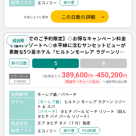
座席クラス
エコノミー
直行便
この日数の詳細
お気に入りに保存
【8/18までのご予約限定】◇お得なキャンペーン料金
成田発
で憧れリゾートへ◇水平線に沈むサンセットビューが
素敵な5つ星ホテル『ヒルトンモーレア ラグーンリゾ
ート＆スパ(水上バンガロー/朝食付)/2泊』＋パペーテ
5
8
1泊 5日間 ＜往復送迎付き＞
389,600
450,200
円～
円
1名様あたり
ツアーコード
J708048
燃油サーチャージ込み
※諸税等別途必要
訪問都市
モーレア島／パペーテ
ホテル
［モーレア島］
ヒルトン モーレア ラグーン リゾー
ト ＆ スパ
［パペーテ］
タヒチ パール ビーチ リゾート（旧ル
タヒチ バイ パール リゾート）
航空会社
エア タヒチ ヌイ（ＴＮ）指定
座席クラス
エコノミー
直行便
PEX約款