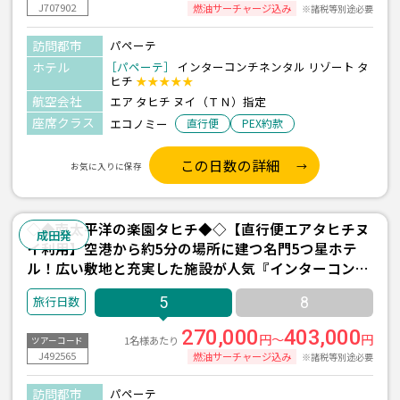
J707902
燃油サーチャージ込み
※諸税等別途必要
訪問都市
パペーテ
ホテル
［パペーテ］
インターコンチネンタル リゾート タ
ヒチ
★★★★★
航空会社
エア タヒチ ヌイ（ＴＮ）指定
座席クラス
エコノミー
直行便
PEX約款
この日数の詳細
お気に入りに保存
◇◆南太平洋の楽園タヒチ◆◇【直行便エアタヒチヌ
成田発
イ利用】空港から約5分の場所に建つ名門5つ星ホテ
ル！広い敷地と充実した施設が人気『インターコンチ
ネンタル リゾート タヒチ』宿泊 5日間 ＜往復送迎付
5
8
き＞
270,000
403,000
円～
円
1名様あたり
ツアーコード
J492565
燃油サーチャージ込み
※諸税等別途必要
訪問都市
パペーテ