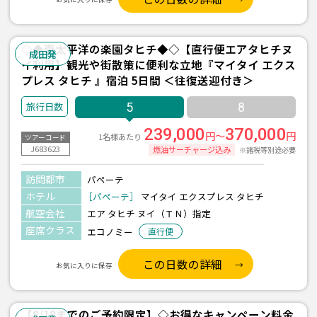
◇◆南太平洋の楽園タヒチ◆◇【直行便エアタヒチヌ
成田発
イ利用】観光や街散策に便利な立地『マイタイ エクス
プレス タヒチ 』宿泊 5日間 ＜往復送迎付き＞
5
8
239,000
370,000
円～
円
1名様あたり
ツアーコード
J683623
燃油サーチャージ込み
※諸税等別途必要
訪問都市
パペーテ
ホテル
［パペーテ］
マイタイ エクスプレス タヒチ
航空会社
エア タヒチ ヌイ（ＴＮ）指定
座席クラス
エコノミー
直行便
この日数の詳細
お気に入りに保存
【8/18までのご予約限定】◇お得なキャンペーン料金