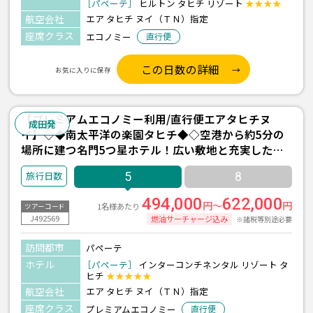
［パペーテ］
ヒルトン タヒチ リゾート
★★★★
航空会社
エア タヒチ ヌイ（ＴＮ）指定
座席クラス
エコノミー
直行便
この日数の詳細
お気に入りに保存
【プレミアムエコノミー利用/直行便エアタヒチヌ
成田発
イ】◇◆南太平洋の楽園タヒチ◆◇空港から約5分の
場所に建つ名門5つ星ホテル！広い敷地と充実した施
設が人気『インターコンチネンタル リゾート タヒ
5
8
チ』宿泊 5日間 ＜往復送迎付き＞
494,000
622,000
円～
円
1名様あたり
ツアーコード
J492569
燃油サーチャージ込み
※諸税等別途必要
訪問都市
パペーテ
ホテル
［パペーテ］
インターコンチネンタル リゾート タ
ヒチ
★★★★★
航空会社
エア タヒチ ヌイ（ＴＮ）指定
座席クラス
プレミアムエコノミー
直行便