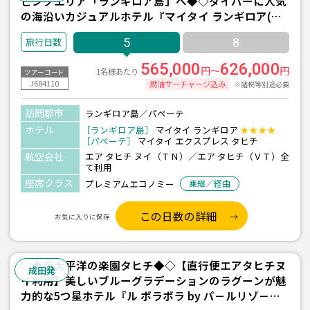
ビングエリア「ランギロア島」へ◆◇ダイバーに人気
の海沿いカジュアルホテル『マイタイ ランギロア(ガ
ーデンバンガロー/朝食付)/2泊』＋パペーテ1泊 5日間
5
8
＜往復送迎付き＞【エアタヒチヌイ利用】
565,000
626,000
円～
円
1名様あたり
ツアーコード
J684110
燃油サーチャージ込み
※諸税等別途必要
訪問都市
ランギロア島／パペーテ
ホテル
［ランギロア島］
マイタイ ランギロア
★★★★
［パペーテ］
マイタイ エクスプレス タヒチ
航空会社
エア タヒチ ヌイ（ＴＮ）／エア タヒチ（ＶＴ）全
て利用
座席クラス
プレミアムエコノミー
乗継／経由
この日数の詳細
お気に入りに保存
◇◆南太平洋の楽園タヒチ◆◇【直行便エアタヒチヌ
成田発
イ利用】美しいブルーグラデーションのラグーンが魅
力的な5つ星ホテル『ル ボラボラ by パ－ルリゾ－ト