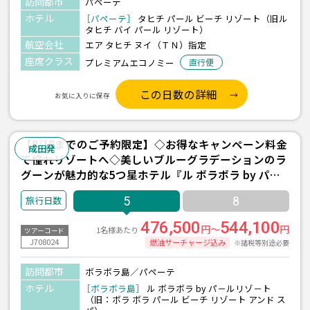
訪問都市
パペーテ
ホテル
［パペーテ］
タヒチ パール ビーチ リゾート（旧ル
タヒチ バイ パール リゾート）
航空会社
エア タヒチ ヌイ（ＴＮ）指定
座席クラス
プレミアムエコノミー
直行便
この日数の詳細
お気に入りに保存
【8/18までのご予約限定】◇お得なキャンペーン料金
成田発
で憧れリゾートへ◇美しいブルーグラデーションのラ
グーンが魅力的な5つ星ホテル『ル ボラボラ by パ－
ルリゾ－ト(水上バンガロー/朝食付)/2泊』＋パペーテ
5
8
1泊 5日間 ＜往復送迎付き＞
476,500
544,100
円～
円
1名様あたり
ツアーコード
J708024
燃油サーチャージ込み
※諸税等別途必要
訪問都市
ボラボラ島／パペーテ
ホテル
［ボラボラ島］
ル ボラボラ by パ－ルリゾ－ト
（旧：ボラ ボラ パール ビーチ リゾート アンド ス