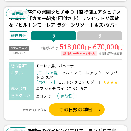
◇◆南太平洋の楽園タヒチ◆◇【直行便エアタヒチヌ
成田発
イ利用】【カヌー朝食1回付き♪】サンセットが素敵
な『ヒルトンモーレア ラグーンリゾート＆スパ(パノ
ラミック水上バンガロー/朝食付)/2泊』＋パペーテ1泊
5
8
5日間 ＜往復送迎付き＞
518,000
670,000
円～
円
1名様あたり
ツアーコード
J497327
燃油サーチャージ込み
※諸税等別途必要
訪問都市
モーレア島／パペーテ
ホテル
［モーレア島］
ヒルトン モーレア ラグーン リゾー
ト ＆ スパ
［パペーテ］
ヒルトン タヒチ リゾート
★★★★
航空会社
エア タヒチ ヌイ（ＴＮ）指定
座席クラス
エコノミー
直行便
この日数の詳細
お気に入りに保存
◇◆タヒチ随一のダイビングエリア「ランギロア島」