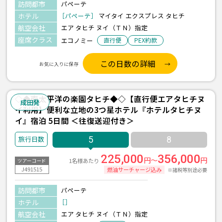
訪問都市
パペーテ
ホテル
［パペーテ］
マイタイ エクスプレス タヒチ
航空会社
エア タヒチ ヌイ（ＴＮ）指定
座席クラス
エコノミー
直行便
PEX約款
この日数の詳細
お気に入りに保存
◇◆南太平洋の楽園タヒチ◆◇【直行便エアタヒチヌ
成田発
イ利用】便利な立地の3つ星ホテル『ホテルタヒチヌ
イ』宿泊 5日間 ＜往復送迎付き＞
5
8
225,000
356,000
円～
円
1名様あたり
ツアーコード
J491515
燃油サーチャージ込み
※諸税等別途必要
訪問都市
パペーテ
ホテル
［］
航空会社
エア タヒチ ヌイ（ＴＮ）指定