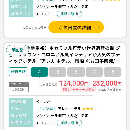
航空会社
シンガポール航空（ＳＱ）指定
座席クラス
エコノミー
乗継／経由
この日数の詳細
お気に入りに保存
【価格&立地重視】＊カラフル可愛い世界遺産の街 ジ
羽田発
ョージタウン＊コロニアル風インテリアが人気のブテ
ィックホテル『アレカ ホテル』宿泊 ≪羽田午前発/シ
ンガポール航空利用/ペナン島 2泊4日間/朝食付き≫
4
5
6
7
8
124,000
282,000
円～
円
1名様あたり
ツアーコード
J581524
燃油サーチャージ込み
※諸税等別途必要
訪問都市
ペナン島
ホテル
［ペナン島］
アレカ ホテル
★★★
航空会社
シンガポール航空（ＳＱ）指定
座席クラス
エコノミー
乗継／経由