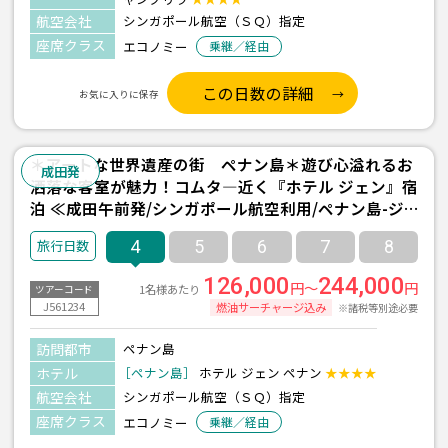
航空会社
シンガポール航空（ＳＱ）指定
座席クラス
エコノミー
乗継／経由
この日数の詳細
お気に入りに保存
＊アートな世界遺産の街 ペナン島＊遊び心溢れるお
成田発
洒落な客室が魅力！コムタ―近く『ホテル ジェン』宿
泊 ≪成田午前発/シンガポール航空利用/ペナン島-ジ
ョージタウン- 2泊4日間≫
4
5
6
7
8
126,000
244,000
円～
円
1名様あたり
ツアーコード
J561234
燃油サーチャージ込み
※諸税等別途必要
訪問都市
ペナン島
ホテル
［ペナン島］
ホテル ジェン ペナン
★★★★
航空会社
シンガポール航空（ＳＱ）指定
座席クラス
エコノミー
乗継／経由