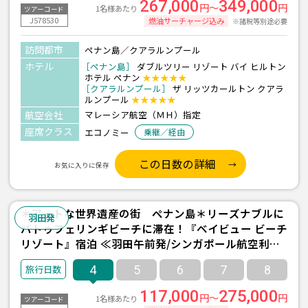
267,000
349,000
円～
円
1名様あたり
ツアーコード
J578530
燃油サーチャージ込み
※諸税等別途必要
訪問都市
ペナン島／クアラルンプール
ホテル
［ペナン島］
ダブルツリー リゾート バイ ヒルトン
ホテル ペナン
★★★★★
［クアラルンプール］
ザ リッツカールトン クアラ
ルンプール
★★★★★
航空会社
マレーシア航空（ＭＨ）指定
座席クラス
エコノミー
乗継／経由
この日数の詳細
お気に入りに保存
＊アートな世界遺産の街 ペナン島＊リーズナブルに
羽田発
バトゥフェリンギビーチに滞在！『ベイビュー ビーチ
リゾート』宿泊 ≪羽田午前発/シンガポール航空利用/
ペナン島 2泊4日間≫
4
5
6
7
8
117,000
275,000
円～
円
1名様あたり
ツアーコード