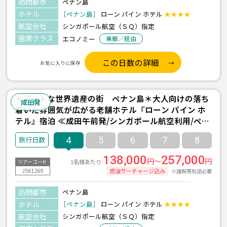
訪問都市
ペナン島
ホテル
［ペナン島］
ローン パイン ホテル
★★★★
航空会社
シンガポール航空（ＳＱ）指定
座席クラス
エコノミー
乗継／経由
この日数の詳細
お気に入りに保存
＊アートな世界遺産の街 ペナン島＊大人向けの落ち
成田発
着いた雰囲気が広がる老舗ホテル『ローン パイン ホ
テル』宿泊 ≪成田午前発/シンガポール航空利用/ペナ
ン島-バトゥフェリンギ- 2泊4日間/朝食付き≫
4
5
6
7
8
138,000
257,000
円～
円
1名様あたり
ツアーコード
J561269
燃油サーチャージ込み
※諸税等別途必要
訪問都市
ペナン島
ホテル
［ペナン島］
ローン パイン ホテル
★★★★
航空会社
シンガポール航空（ＳＱ）指定