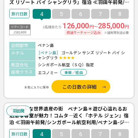
ズ リゾート バイ シャングリラ』宿泊 ≪羽田午前発/
シンガポール航空利用/ペナン島-バトゥフェリンギ- 2
4
5
6
7
8
泊4日間≫
126,000
285,000
円～
円
1名様あたり
ツアーコード
J581499
燃油サーチャージ込み
※諸税等別途必要
訪問都市
ペナン島
ホテル
［ペナン島］
ゴールデン サンズ リゾート バイ シ
ャングリラ
★★★★
航空会社
シンガポール航空（ＳＱ）指定
座席クラス
エコノミー
乗継／経由
この日数の詳細
お気に入りに保存
＊アートな世界遺産の街 ペナン島＊遊び心溢れるお
羽田発
洒落な客室が魅力！コムタ―近く『ホテル ジェン』宿
泊 ≪羽田午前発/シンガポール航空利用/ペナン島-ジ
ョージタウン- 2泊4日間≫
4
5
6
7
8