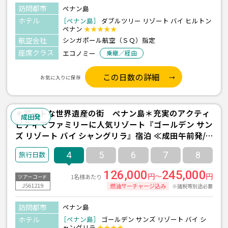
訪問都市
ペナン島
ホテル
［ペナン島］
ダブルツリー リゾート バイ ヒルトン
ペナン
★★★★★
航空会社
シンガポール航空（ＳＱ）指定
座席クラス
エコノミー
乗継／経由
この日数の詳細
お気に入りに保存
＊アートな世界遺産の街 ペナン島＊充実のアクティ
成田発
ビティでファミリーに人気リゾート『ゴールデン サン
ズ リゾート バイ シャングリラ』宿泊 ≪成田午前発/
シンガポール航空利用/ペナン島-バトゥフェリンギ- 2
4
5
6
7
8
泊4日間≫
126,000
245,000
円～
円
1名様あたり
ツアーコード
J561219
燃油サーチャージ込み
※諸税等別途必要
訪問都市
ペナン島
ホテル
［ペナン島］
ゴールデン サンズ リゾート バイ シ
ャングリラ
★★★★