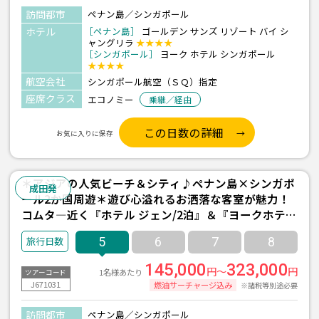
訪問都市
ペナン島／シンガポール
ホテル
［ペナン島］
ゴールデン サンズ リゾート バイ シ
ャングリラ
★★★★
［シンガポール］
ヨーク ホテル シンガポール
★★★★
航空会社
シンガポール航空（ＳＱ）指定
座席クラス
エコノミー
乗継／経由
この日数の詳細
お気に入りに保存
＊アジアの人気ビーチ＆シティ♪ペナン島×シンガポ
成田発
ール2か国周遊＊遊び心溢れるお洒落な客室が魅力！
コムタ―近く『ホテル ジェン/2泊』＆『ヨークホテ
ル/1泊』宿泊 ≪成田発/シンガポール航空利用 3泊5日
5
6
7
8
間≫
145,000
323,000
円～
円
1名様あたり
ツアーコード
J671031
燃油サーチャージ込み
※諸税等別途必要
訪問都市
ペナン島／シンガポール