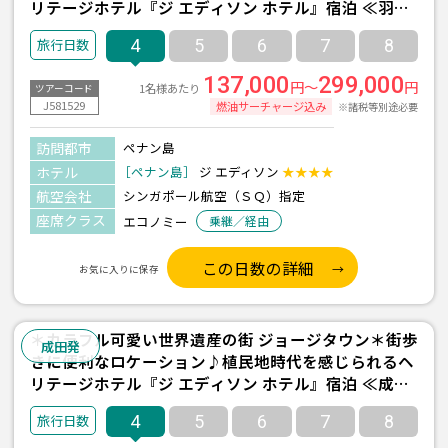
リテージホテル『ジ エディソン ホテル』宿泊 ≪羽田
午前発/シンガポール航空利用/ペナン島 2泊4日間/朝
4
5
6
7
8
食付き≫
137,000
299,000
円～
円
1名様あたり
ツアーコード
J581529
燃油サーチャージ込み
※諸税等別途必要
訪問都市
ペナン島
ホテル
［ペナン島］
ジ エディソン
★★★★
航空会社
シンガポール航空（ＳＱ）指定
座席クラス
エコノミー
乗継／経由
この日数の詳細
お気に入りに保存
＊カラフル可愛い世界遺産の街 ジョージタウン＊街歩
成田発
きに便利なロケーション♪植民地時代を感じられるヘ
リテージホテル『ジ エディソン ホテル』宿泊 ≪成田
午前発/シンガポール航空利用/ペナン島 2泊4日間/朝
4
5
6
7
8
食付き≫