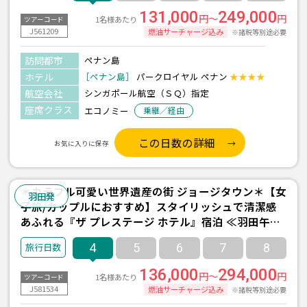
131,000
249,000
円～
円
1名様あたり
ツアーコード
J561209
燃油サーチャージ込み
※諸税等別途必要
訪問都市
ペナン島
ホテル
［ペナン島］
パークロイヤル ペナン
★★★★
航空会社
シンガポール航空（ＳＱ）指定
座席クラス
エコノミー
乗継／経由
この日数の詳細
お気に入りに保存
＊カラフル可愛い世界遺産の街 ジョージタウン＊【女
羽田発
子旅/カップルにおすすめ】スタイリッシュで清潔感
あふれる『ザ プレステージ ホテル』宿泊 ≪羽田午前
発/シンガポール航空利用/ペナン島 2泊4日間/朝食付
4
5
6
7
8
き≫
136,000
294,000
円～
円
1名様あたり
ツアーコード
J581534
燃油サーチャージ込み
※諸税等別途必要