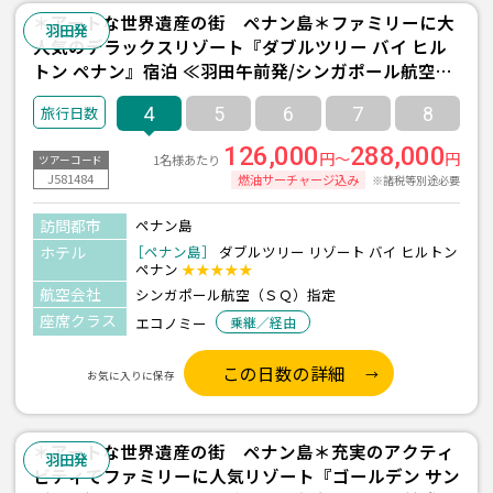
＊アートな世界遺産の街 ペナン島＊ファミリーに大
羽田発
人気のデラックスリゾート『ダブルツリー バイ ヒル
トン ペナン』宿泊 ≪羽田午前発/シンガポール航空利
用/ペナン島-タンジュンブンガエリア- 2泊4日間/朝食
4
5
6
7
8
付き≫
126,000
288,000
円～
円
1名様あたり
ツアーコード
J581484
燃油サーチャージ込み
※諸税等別途必要
訪問都市
ペナン島
ホテル
［ペナン島］
ダブルツリー リゾート バイ ヒルトン
ペナン
★★★★★
航空会社
シンガポール航空（ＳＱ）指定
座席クラス
エコノミー
乗継／経由
この日数の詳細
お気に入りに保存
＊アートな世界遺産の街 ペナン島＊充実のアクティ
羽田発
ビティでファミリーに人気リゾート『ゴールデン サン