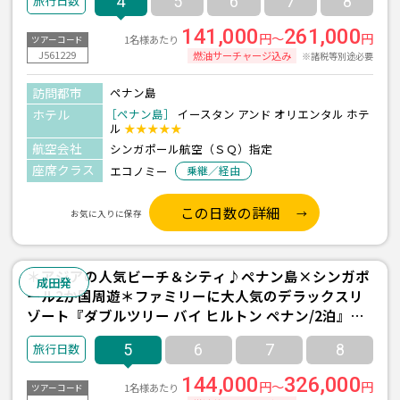
4
5
6
7
8
ン- 2泊4日間/朝食付き≫
141,000
261,000
円～
円
1名様あたり
ツアーコード
J561229
燃油サーチャージ込み
※諸税等別途必要
訪問都市
ペナン島
ホテル
［ペナン島］
イースタン アンド オリエンタル ホテ
ル
★★★★★
航空会社
シンガポール航空（ＳＱ）指定
座席クラス
エコノミー
乗継／経由
この日数の詳細
お気に入りに保存
＊アジアの人気ビーチ＆シティ♪ペナン島×シンガポ
成田発
ール2か国周遊＊ファミリーに大人気のデラックスリ
ゾート『ダブルツリー バイ ヒルトン ペナン/2泊』＆
『ヨークホテル/1泊』宿泊 朝食付き ≪成田発/シンガ
5
6
7
8
ポール航空利用 3泊5日間≫
144,000
326,000
円～
円
1名様あたり
ツアーコード