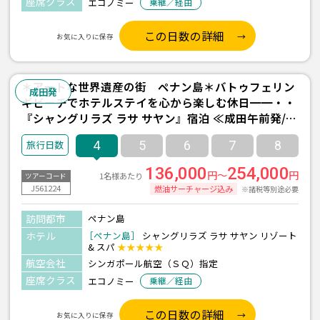
座席クラス
エコノミー
乗継／経由
この日数の詳細
お気に入りに保存
＊アートな世界遺産の街 ペナン島＊バトゥフェリン
成田発
ギビーチでホテルステイを心から楽しむ休日━━・・
『シャングリラズ ラサ サヤン』宿泊 ≪成田午前発/シ
ンガポール航空利用/ペナン島 2泊4日間/朝食付き≫
4
5
6
7
8
136,000
254,000
円～
円
1名様あたり
ツアーコード
J561224
燃油サーチャージ込み
※諸税等別途必要
訪問都市
ペナン島
ホテル
［ペナン島］
シャングリラズ ラサ サヤン リゾート
& スパ
★★★★★
航空会社
シンガポール航空（ＳＱ）指定
座席クラス
エコノミー
乗継／経由
この日数の詳細
お気に入りに保存