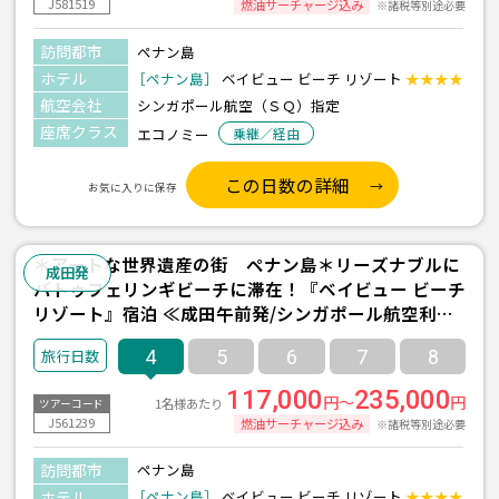
J581519
燃油サーチャージ込み
※諸税等別途必要
訪問都市
ペナン島
ホテル
［ペナン島］
ベイビュー ビーチ リゾート
★★★★
航空会社
シンガポール航空（ＳＱ）指定
座席クラス
エコノミー
乗継／経由
この日数の詳細
お気に入りに保存
＊アートな世界遺産の街 ペナン島＊リーズナブルに
成田発
バトゥフェリンギビーチに滞在！『ベイビュー ビーチ
リゾート』宿泊 ≪成田午前発/シンガポール航空利用/
ペナン島 2泊4日間≫
4
5
6
7
8
117,000
235,000
円～
円
1名様あたり
ツアーコード
J561239
燃油サーチャージ込み
※諸税等別途必要
訪問都市
ペナン島
ホテル
［ペナン島］
ベイビュー ビーチ リゾート
★★★★