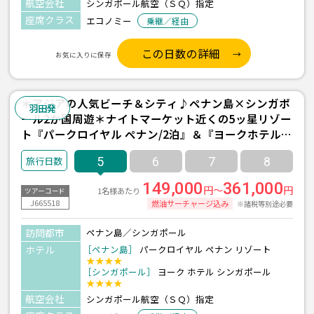
航空会社
シンガポール航空（ＳＱ）指定
座席クラス
エコノミー
乗継／経由
この日数の詳細
お気に入りに保存
＊アジアの人気ビーチ＆シティ♪ペナン島×シンガポ
羽田発
ール2か国周遊＊ナイトマーケット近くの5ッ星リゾー
ト『パークロイヤル ペナン/2泊』＆『ヨークホテル/1
泊』宿泊 朝食付き ≪羽田発/シンガポール航空利用 3
5
6
7
8
泊5日間≫
149,000
361,000
円～
円
1名様あたり
ツアーコード
J665518
燃油サーチャージ込み
※諸税等別途必要
訪問都市
ペナン島／シンガポール
ホテル
［ペナン島］
パークロイヤル ペナン リゾート
★★★★
［シンガポール］
ヨーク ホテル シンガポール
★★★★
航空会社
シンガポール航空（ＳＱ）指定