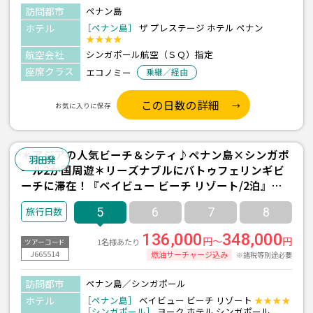
訪問都市
ペナン島
ホテル
［ペナン島］
ザ プレステージ ホテル ペナン
★★★★
航空会社
シンガポール航空（ＳＱ）指定
座席クラス
エコノミー
乗継／経由
この日数の詳細
お気に入りに保存
＊アジアの人気ビーチ＆シティ♪ペナン島×シンガポ
羽田発
ール2か国周遊＊リーズナブルにバトゥフェリンギビ
ーチに滞在！『ベイビュー ビーチ リゾート/2泊』＆
『ヨークホテル/1泊』宿泊 ≪羽田発/シンガポール航
5
6
7
8
空利用 3泊5日間≫
136,000
348,000
円～
円
1名様あたり
ツアーコード
J665514
燃油サーチャージ込み
※諸税等別途必要
訪問都市
ペナン島／シンガポール
ホテル
［ペナン島］
ベイビュー ビーチ リゾート
★★★★
［シンガポール］
ヨーク ホテル シンガポール