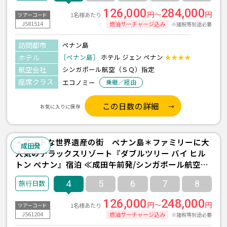
126,000
284,000
円～
円
1名様あたり
ツアーコード
J581514
燃油サーチャージ込み
※諸税等別途必要
訪問都市
ペナン島
ホテル
［ペナン島］
ホテル ジェン ペナン
★★★★
航空会社
シンガポール航空（ＳＱ）指定
座席クラス
エコノミー
乗継／経由
この日数の詳細
お気に入りに保存
＊アートな世界遺産の街 ペナン島＊ファミリーに大
成田発
人気のデラックスリゾート『ダブルツリー バイ ヒル
トン ペナン』宿泊 ≪成田午前発/シンガポール航空利
用/ペナン島-タンジュンブンガエリア- 2泊4日間/朝食
4
5
6
7
8
付き≫
126,000
248,000
円～
円
1名様あたり
ツアーコード
J561204
燃油サーチャージ込み
※諸税等別途必要