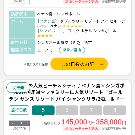
J671071
燃油サーチャージ込み
※諸税等別途必要
訪問都市
ペナン島／シンガポール
ホテル
［ペナン島］
ダブルツリー リゾート バイ ヒルトン
ホテル ペナン
★★★★★
［シンガポール］
ヨーク ホテル シンガポール
★★★★
航空会社
シンガポール航空（ＳＱ）指定
座席クラス
エコノミー
乗継／経由
この日数の詳細
お気に入りに保存
＊アジアの人気ビーチ＆シティ♪ペナン島×シンガポ
羽田発
ール2か国周遊＊ファミリーに人気リゾート『ゴール
デン サンズ リゾート バイ シャングリラ/2泊』＆『ヨ
ークホテル/1泊』宿泊 ≪羽田発/シンガポール航空利
5
6
7
8
用 3泊5日間≫
145,000
358,000
円～
円
1名様あたり
ツアーコード
J667779
燃油サーチャージ込み
※諸税等別途必要