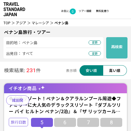
0
お気に入り
ツアー検索
無料見積り
TOP
アジア
マレーシア
ペナン島
ペナン島旅行・ツアー
目的地：
ペナン島
変更
再検索
出発日：
すべて
変更
検索結果:
件
231
安い順
高い順
表示順
イチオシ商品
◆穴場リゾート！ペナン＆クアラルンプール周遊◆フ
成田発
ァミリーに大人気のデラックスリゾート『ダブルツリ
ー バイ ヒルトン ペナン/2泊』＆『ザ リッツカールト
ン クアラルンプール/2泊』宿泊 ≪成田発/マレーシア
5
6
7
8
航空利用 4泊5日間/朝食付き≫