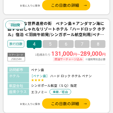
この日数の詳細
お気に入りに保存
＊アートな世界遺産の街 ペナン島＊アンダマン海に
羽田発
面するおしゃれなリゾートホテル『ハードロック ホテ
ル』宿泊 ≪羽田午前発/シンガポール航空利用/ペナン
島-バトゥフェリンギ- 2泊4日間/朝食付き≫
4
5
6
7
8
131,000
289,000
円～
円
1名様あたり
ツアーコード
J581544
燃油サーチャージ込み
※諸税等別途必要
訪問都市
ペナン島
ホテル
［ペナン島］
ハード ロック ホテル ペナン
★★★★
航空会社
シンガポール航空（ＳＱ）指定
座席クラス
エコノミー
乗継／経由
この日数の詳細
お気に入りに保存