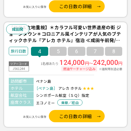
この日数の詳細
お気に入りに保存
【価格&立地重視】＊カラフル可愛い世界遺産の街 ジ
成田発
ョージタウン＊コロニアル風インテリアが人気のブテ
ィックホテル『アレカ ホテル』宿泊 ≪成田午前発/シ
ンガポール航空利用/ペナン島 2泊4日間/朝食付き≫
4
5
6
7
8
124,000
242,000
円～
円
1名様あたり
ツアーコード
J561244
燃油サーチャージ込み
※諸税等別途必要
訪問都市
ペナン島
ホテル
［ペナン島］
アレカ ホテル
★★★
航空会社
シンガポール航空（ＳＱ）指定
座席クラス
エコノミー
乗継／経由
この日数の詳細
お気に入りに保存