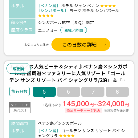
ホテル
［ペナン島］
ホテル ジェン ペナン
★★★★
［シンガポール］
ヨーク ホテル シンガポール
★★★★
航空会社
シンガポール航空（ＳＱ）指定
座席クラス
エコノミー
乗継／経由
この日数の詳細
お気に入りに保存
＊アジアの人気ビーチ＆シティ♪ペナン島×シンガポ
成田発
ール2か国周遊＊ファミリーに人気リゾート『ゴール
デン サンズ リゾート バイ シャングリラ/2泊』＆『ヨ
ークホテル/1泊』宿泊 ≪成田発/シンガポール航空利
5
6
7
8
用 3泊5日間≫
145,000
324,000
円～
円
1名様あたり
ツアーコード
J671051
燃油サーチャージ込み
※諸税等別途必要
訪問都市
ペナン島／シンガポール
ホテル
［ペナン島］
ゴールデン サンズ リゾート バイ シ
ャングリラ
★★★★