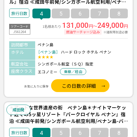
ル』宿泊 ≪成田午前発/シンガポール航空利用/ペナン
島-バトゥフェリンギ- 2泊4日間/朝食付き≫
4
5
6
7
8
131,000
249,000
円～
円
1名様あたり
ツアーコード
J561264
燃油サーチャージ込み
※諸税等別途必要
訪問都市
ペナン島
ホテル
［ペナン島］
ハード ロック ホテル ペナン
★★★★
航空会社
シンガポール航空（ＳＱ）指定
座席クラス
エコノミー
乗継／経由
この日数の詳細
お気に入りに保存
＊アートな世界遺産の街 ペナン島＊ナイトマーケッ
成田発
ト近くの5ッ星リゾート『パークロイヤル ペナン』宿
泊 ≪成田午前発/シンガポール航空利用/ペナン島-バ
トゥフェリンギ- 2泊4日間/朝食付き≫
4
5
6
7
8