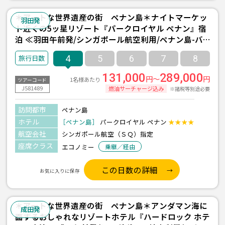
＊アートな世界遺産の街 ペナン島＊ナイトマーケッ
羽田発
ト近くの5ッ星リゾート『パークロイヤル ペナン』宿
泊 ≪羽田午前発/シンガポール航空利用/ペナン島-バ
トゥフェリンギ- 2泊4日間/朝食付き≫
4
5
6
7
8
131,000
289,000
円～
円
1名様あたり
ツアーコード
J581489
燃油サーチャージ込み
※諸税等別途必要
訪問都市
ペナン島
ホテル
［ペナン島］
パークロイヤル ペナン
★★★★
航空会社
シンガポール航空（ＳＱ）指定
座席クラス
エコノミー
乗継／経由
この日数の詳細
お気に入りに保存
＊アートな世界遺産の街 ペナン島＊アンダマン海に
成田発
面するおしゃれなリゾートホテル『ハードロック ホテ