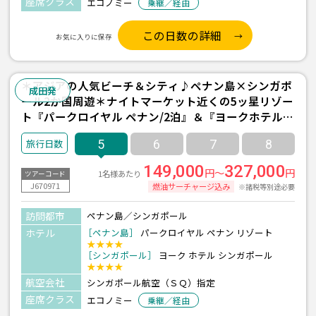
座席クラス
エコノミー
乗継／経由
この日数の詳細
お気に入りに保存
＊アジアの人気ビーチ＆シティ♪ペナン島×シンガポ
成田発
ール2か国周遊＊ナイトマーケット近くの5ッ星リゾー
ト『パークロイヤル ペナン/2泊』＆『ヨークホテル/1
泊』宿泊 朝食付き ≪成田発/シンガポール航空利用 3
5
6
7
8
泊5日間≫
149,000
327,000
円～
円
1名様あたり
ツアーコード
J670971
燃油サーチャージ込み
※諸税等別途必要
訪問都市
ペナン島／シンガポール
ホテル
［ペナン島］
パークロイヤル ペナン リゾート
★★★★
［シンガポール］
ヨーク ホテル シンガポール
★★★★
航空会社
シンガポール航空（ＳＱ）指定
座席クラス
エコノミー
乗継／経由