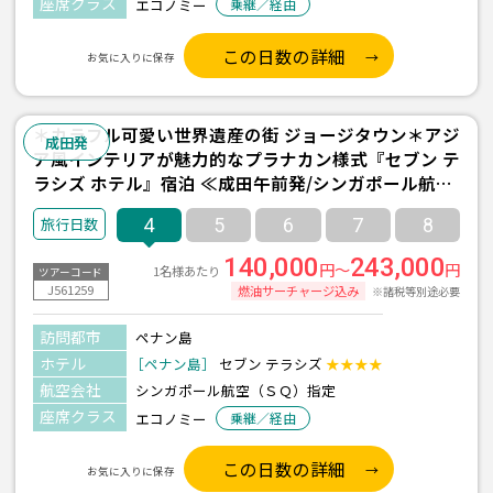
座席クラス
エコノミー
乗継／経由
この日数の詳細
お気に入りに保存
＊カラフル可愛い世界遺産の街 ジョージタウン＊アジ
成田発
ア風インテリアが魅力的なプラナカン様式『セブン テ
ラシズ ホテル』宿泊 ≪成田午前発/シンガポール航空
利用/ペナン島 2泊4日間/朝食付き≫
4
5
6
7
8
140,000
243,000
円～
円
1名様あたり
ツアーコード
J561259
燃油サーチャージ込み
※諸税等別途必要
訪問都市
ペナン島
ホテル
［ペナン島］
セブン テラシズ
★★★★
航空会社
シンガポール航空（ＳＱ）指定
座席クラス
エコノミー
乗継／経由
この日数の詳細
お気に入りに保存