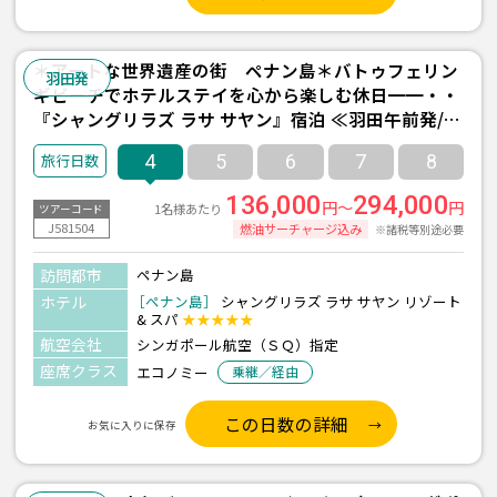
＊アートな世界遺産の街 ペナン島＊バトゥフェリン
羽田発
ギビーチでホテルステイを心から楽しむ休日━━・・
『シャングリラズ ラサ サヤン』宿泊 ≪羽田午前発/シ
ンガポール航空利用/ペナン島 2泊4日間/朝食付き≫
4
5
6
7
8
136,000
294,000
円～
円
1名様あたり
ツアーコード
J581504
燃油サーチャージ込み
※諸税等別途必要
訪問都市
ペナン島
ホテル
［ペナン島］
シャングリラズ ラサ サヤン リゾート
& スパ
★★★★★
航空会社
シンガポール航空（ＳＱ）指定
座席クラス
エコノミー
乗継／経由
この日数の詳細
お気に入りに保存