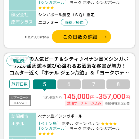
［シンガポール］
ヨーク ホテル シンガポール
★★★★
航空会社
シンガポール航空（ＳＱ）指定
座席クラス
エコノミー
乗継／経由
この日数の詳細
お気に入りに保存
＊アジアの人気ビーチ＆シティ♪ペナン島×シンガポ
羽田発
ール2か国周遊＊遊び心溢れるお洒落な客室が魅力！
コムタ―近く『ホテル ジェン/2泊』＆『ヨークホテ
ル/1泊』宿泊 ≪羽田発/シンガポール航空利用 3泊5日
5
6
7
8
間≫
145,000
357,000
円～
円
1名様あたり
ツアーコード
J665578
燃油サーチャージ込み
※諸税等別途必要
訪問都市
ペナン島／シンガポール
ホテル
［ペナン島］
ホテル ジェン ペナン
★★★★
［シンガポール］
ヨーク ホテル シンガポール
★★★★