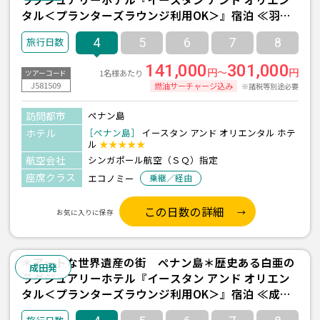
タル＜プランターズラウンジ利用OK＞』宿泊 ≪羽田
午前発/シンガポール航空利用/ペナン島-ジョージタウ
4
5
6
7
8
ン- 2泊4日間/朝食付き≫
141,000
301,000
円～
円
1名様あたり
ツアーコード
J581509
燃油サーチャージ込み
※諸税等別途必要
訪問都市
ペナン島
ホテル
［ペナン島］
イースタン アンド オリエンタル ホテ
ル
★★★★★
航空会社
シンガポール航空（ＳＱ）指定
座席クラス
エコノミー
乗継／経由
この日数の詳細
お気に入りに保存
＊アートな世界遺産の街 ペナン島＊歴史ある白亜の
成田発
ラグジュアリーホテル『イースタン アンド オリエン
タル＜プランターズラウンジ利用OK＞』宿泊 ≪成田
午前発/シンガポール航空利用/ペナン島-ジョージタウ