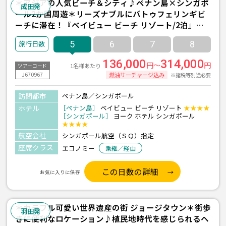
＊アジアの人気ビーチ＆シティ♪ペナン島×シンガポ
成田発
ール2か国周遊＊リーズナブルにバトゥフェリンギビ
ーチに滞在！『ベイビュー ビーチ リゾート/2泊』＆
『ヨークホテル/1泊』宿泊 ≪成田発/シンガポール航
5
6
7
8
空利用 3泊5日間≫
136,000
314,000
円～
円
1名様あたり
ツアーコード
J670967
燃油サーチャージ込み
※諸税等別途必要
訪問都市
ペナン島／シンガポール
ホテル
［ペナン島］
ベイビュー ビーチ リゾート
★★★★
［シンガポール］
ヨーク ホテル シンガポール
★★★★
航空会社
シンガポール航空（ＳＱ）指定
座席クラス
エコノミー
乗継／経由
この日数の詳細
お気に入りに保存
＊カラフル可愛い世界遺産の街 ジョージタウン＊街歩
羽田発
きに便利なロケーション♪植民地時代を感じられるヘ