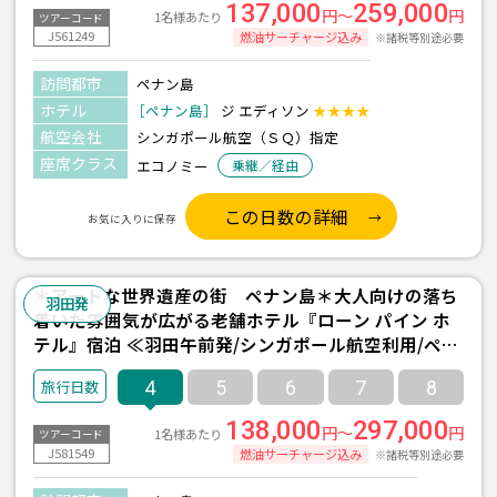
137,000
259,000
円～
円
1名様あたり
ツアーコード
J561249
燃油サーチャージ込み
※諸税等別途必要
訪問都市
ペナン島
ホテル
［ペナン島］
ジ エディソン
★★★★
航空会社
シンガポール航空（ＳＱ）指定
座席クラス
エコノミー
乗継／経由
この日数の詳細
お気に入りに保存
＊アートな世界遺産の街 ペナン島＊大人向けの落ち
羽田発
着いた雰囲気が広がる老舗ホテル『ローン パイン ホ
テル』宿泊 ≪羽田午前発/シンガポール航空利用/ペナ
ン島-バトゥフェリンギ- 2泊4日間/朝食付き≫
4
5
6
7
8
138,000
297,000
円～
円
1名様あたり
ツアーコード
J581549
燃油サーチャージ込み
※諸税等別途必要