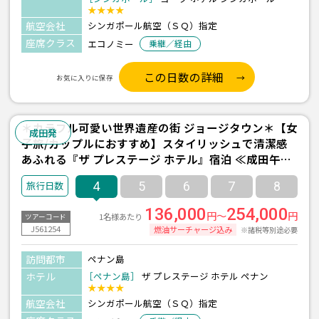
★★★★
航空会社
シンガポール航空（ＳＱ）指定
座席クラス
エコノミー
乗継／経由
この日数の詳細
お気に入りに保存
＊カラフル可愛い世界遺産の街 ジョージタウン＊【女
成田発
子旅/カップルにおすすめ】スタイリッシュで清潔感
あふれる『ザ プレステージ ホテル』宿泊 ≪成田午前
発/シンガポール航空利用/ペナン島 2泊4日間/朝食付
4
5
6
7
8
き≫
136,000
254,000
円～
円
1名様あたり
ツアーコード
J561254
燃油サーチャージ込み
※諸税等別途必要
訪問都市
ペナン島
ホテル
［ペナン島］
ザ プレステージ ホテル ペナン
★★★★
航空会社
シンガポール航空（ＳＱ）指定