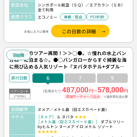
航空会社
シンガポール航空（ＳＱ）／エアカラン（ＳＢ）
全て利用
座席クラス
エコノミー
乗継／経由
PEX約款
この日数の詳細
お気に入りに保存
＜＜待望のツアー再開！＞＞◯●。☆憧れの水上バン
羽田発
ガローに泊まる☆。●◯バンガローからすぐ綺麗な海
に飛び込める人気リゾート『ヌバタホテル+ダブルツ
リーbyヒルトン1泊/朝夕食付【水上バンガロー】』宿
6
7
9
泊 3泊6日間 【羽田発着/シンガポール航空＆エアカラ
ン利用】
487,000
578,000
円～
円
1名様あたり
ツアーコード
J700961
燃油サーチャージ込み
※諸税等別途必要
訪問都市
ヌメア／メトル島（旧エスカペード島）
ホテル
［ヌメア］
ル ヌバタ
★★★
［メトル島（旧エスカペード島）］
ダブルツリー
byヒルトン ヌーメア イロ メトル リゾート
★★★★★