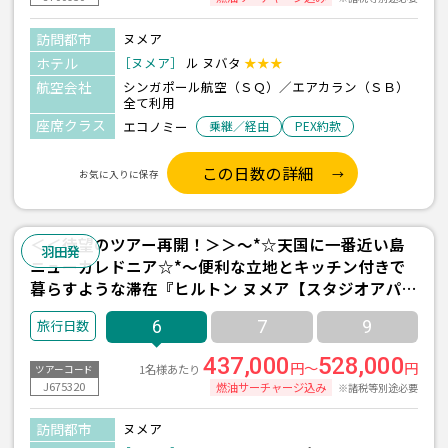
訪問都市
ヌメア
ホテル
［ヌメア］
ル ヌバタ
★★★
航空会社
シンガポール航空（ＳＱ）／エアカラン（ＳＢ）
全て利用
座席クラス
エコノミー
乗継／経由
PEX約款
この日数の詳細
お気に入りに保存
＜＜待望のツアー再開！＞＞～*☆天国に一番近い島
羽田発
ニューカレドニア☆*～便利な立地とキッチン付きで
暮らすような滞在『ヒルトン ヌメア【スタジオアパー
トメント】』宿泊 3泊6日間 【羽田発着/シンガポール
6
7
9
航空＆エアカラン利用】
437,000
528,000
円～
円
1名様あたり
ツアーコード
J675320
燃油サーチャージ込み
※諸税等別途必要
訪問都市
ヌメア