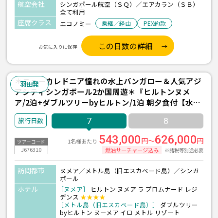
航空会社
シンガポール航空（ＳＱ）／エアカラン（ＳＢ）
全て利用
座席クラス
エコノミー
乗継／経由
PEX約款
この日数の詳細
お気に入りに保存
＊ニューカレドニア憧れの水上バンガロー＆人気アジ
羽田発
アシティシンガポール2か国周遊＊『ヒルトンヌメ
ア/2泊+ダブルツリーbyヒルトン/1泊 朝夕食付【水上
バンガロー】』＆『マリーナベイサンズ/1泊』宿泊 4
7
8
泊7日間 【羽田発着/シンガポール航空＆エアカラン利
用】
543,000
626,000
円～
円
1名様あたり
ツアーコード
J676310
燃油サーチャージ込み
※諸税等別途必要
訪問都市
ヌメア／メトル島（旧エスカペード島）／シンガ
ポール
ホテル
［ヌメア］
ヒルトン ヌメア ラ プロムナード レジ
デンス
★★★★
［メトル島（旧エスカペード島）］
ダブルツリー
byヒルトン ヌーメア イロ メトル リゾート