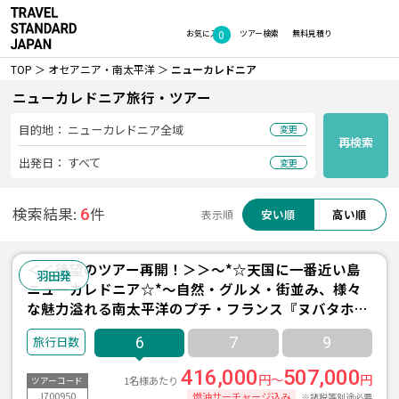
0
お気に入り
ツアー検索
無料見積り
TOP
オセアニア・南太平洋
ニューカレドニア
ニューカレドニア旅行・ツアー
目的地：
ニューカレドニア全域
変更
再検索
出発日：
すべて
変更
検索結果:
件
6
安い順
高い順
表示順
＜＜待望のツアー再開！＞＞～*☆天国に一番近い島
羽田発
ニューカレドニア☆*～自然・グルメ・街並み、様々
な魅力溢れる南太平洋のプチ・フランス『ヌバタホテ
ル【朝食付】』宿泊 3泊6日間 【羽田発着/シンガポー
6
7
9
ル航空＆エアカラン利用】
416,000
507,000
円～
円
1名様あたり
ツアーコード
J700950
燃油サーチャージ込み
※諸税等別途必要