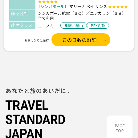
★★★★★
［シンガポール］
マリーナ ベイ サンズ
★★★★★
航空会社
シンガポール航空（ＳＱ）／エアカラン（ＳＢ）
全て利用
座席クラス
エコノミー
乗継／経由
PEX約款
この日数の詳細
お気に入りに保存
あなたと旅のあいだに。
PAGE
TOP