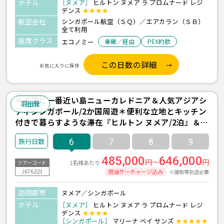
ホテル
［ヌメア］
ヒルトン ヌメア ラ プロムナード レジ
デンス
★★★★
航空会社
シンガポール航空（ＳＱ）／エアカラン（ＳＢ）
全て利用
座席クラス
エコノミー
乗継／経由
PEX約款
この日数の詳細
お気に入りに保存
＊天国に一番近い島ニューカレドニア＆人気アジアシ
羽田発
ティシンガポール/2か国周遊＊便利な立地とキッチン
付きで暮らすような滞在『ヒルトン ヌメア/2泊』＆一
度は泊まってみたい『マリーナベイサンズ/1泊』宿泊
6
7
8
9
3泊6日間 【羽田発着/シンガポール航空＆エアカラン
利用】
485,000
646,000
円～
円
1名様あたり
ツアーコード
J676223
燃油サーチャージ込み
※諸税等別途必要
訪問都市
ヌメア／シンガポール
ホテル
［ヌメア］
ヒルトン ヌメア ラ プロムナード レジ
デンス
★★★★
［シンガポール］
マリーナ ベイ サンズ
★★★★★