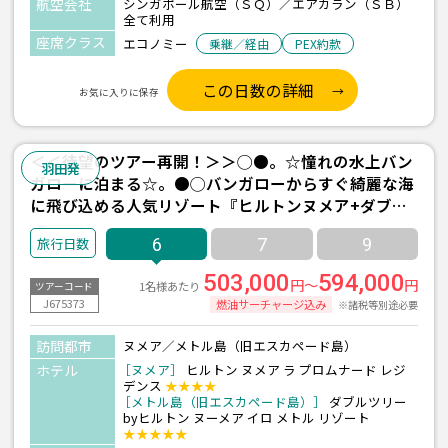
航空会社
シンガポール航空（ＳＱ）／エアカラン（ＳＢ）
全て利用
座席クラス
エコノミー
乗継／経由
PEX約款
この日数の詳細
お気に入りに保存
＜＜待望のツアー再開！＞＞◯●。☆憧れの水上バン
羽田発
ガローに泊まる☆。●◯バンガローからすぐ綺麗な海
に飛び込める人気リゾート『ヒルトンヌメア+ダブル
ツリーbyヒルトン1泊/朝夕食付【水上バンガロー】』
6
7
9
宿泊 3泊6日間 【羽田発着/シンガポール航空＆エアカ
ラン利用】
503,000
594,000
円～
円
1名様あたり
ツアーコード
J675373
燃油サーチャージ込み
※諸税等別途必要
訪問都市
ヌメア／メトル島（旧エスカペード島）
ホテル
［ヌメア］
ヒルトン ヌメア ラ プロムナード レジ
デンス
★★★★
［メトル島（旧エスカペード島）］
ダブルツリー
byヒルトン ヌーメア イロ メトル リゾート
★★★★★