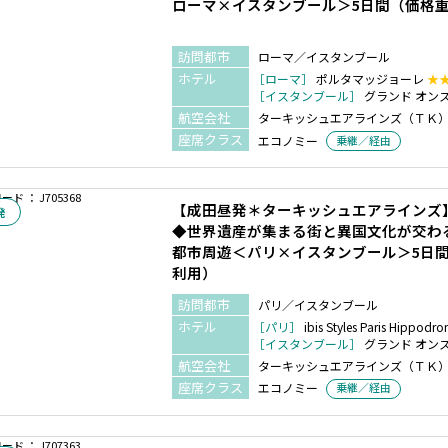
ローマ×イスタンブール＞5日間（価格
訪問都市
ローマ／イスタンブール
ホテル
［ローマ］
ポルタマッジョーレ
★
［イスタンブール］
グランド オン
航空会社
ターキッシュエアラインズ（ＴＫ
座席クラス
エコノミー
乗継／経由
ド ： J705368
【成田昼発＊ターキッシュエアラインズ
発
◆世界遺産が集まる街と異国文化が交わ
都市周遊＜パリ×イスタンブール＞5日
利用）
訪問都市
パリ／イスタンブール
ホテル
［パリ］
ibis Styles Paris Hippodr
［イスタンブール］
グランド オン
航空会社
ターキッシュエアラインズ（ＴＫ
座席クラス
エコノミー
乗継／経由
ド ： J707363