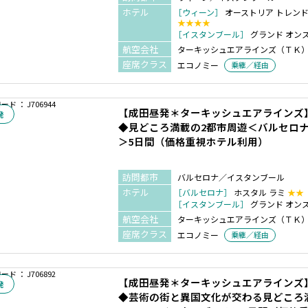
ホテル
［ウィーン］
オーストリア トレンド
★★★★
［イスタンブール］
グランド オン
航空会社
ターキッシュエアラインズ（ＴＫ
座席クラス
エコノミー
乗継／経由
ド ： J706944
【成田昼発＊ターキッシュエアラインズ
発
◆見どころ満載の2都市周遊＜バルセロ
＞5日間（価格重視ホテル利用）
訪問都市
バルセロナ／イスタンブール
ホテル
［バルセロナ］
ホスタル ラミ
★★
［イスタンブール］
グランド オン
航空会社
ターキッシュエアラインズ（ＴＫ
座席クラス
エコノミー
乗継／経由
ド ： J706892
【成田昼発＊ターキッシュエアラインズ
発
◆芸術の街と異国文化が交わる見どころ