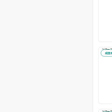
ホテル指定
トルコ全域
トルコ全域
ツアーコー
成田
予算
※1名様あたりの代金
～
キーワード・ツアーコード
ツアーコー