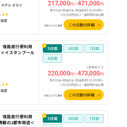
217,000
471,000
円～
円
 ホテル ボセイ
旅行代金+燃油代金 (燃油目安120,000円～
ス
★★
139,000円含む)・諸税等別途必要
）指定
この日数の詳細
お気に入りに保存
】復路直行便利用
5
6
7
ナ×イスタンブール
8
1名様あたり
220,000
473,000
円～
円
旅行代金+燃油代金 (燃油目安120,000円～
ス
★★
139,000円含む)・諸税等別途必要
）指定
この日数の詳細
お気に入りに保存
】復路直行便利用
5
6
7
満載の2都市周遊＜