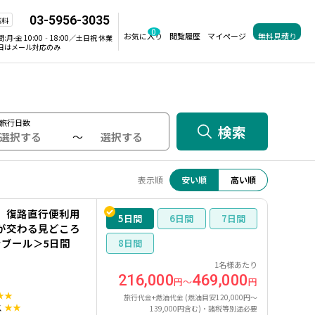
03-5956-3035
無料
0
お気に入り
閲覧履歴
マイページ
無料見積り
間:
月-金 10:00‐18:00／土日祝 休業
日はメール対応のみ
旅行日数
検索
～
表示順
安い順
高い順
】復路直行便利用
5
6
7
が交わる見どころ
ブール＞5日間
8
1名様あたり
216,000
469,000
円～
円
★★
旅行代金+燃油代金 (燃油目安120,000円～
ス
★★
139,000円含む)・諸税等別途必要