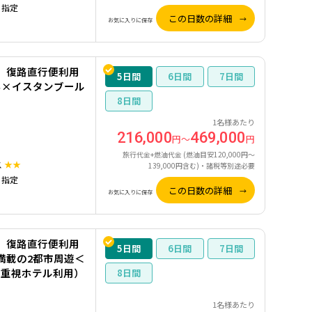
）指定
この日数の詳細
お気に入りに保存
】復路直行便利用
5
6
7
ネ×イスタンブール
8
1名様あたり
216,000
469,000
円～
円
旅行代金+燃油代金 (燃油目安120,000円～
ス
★★
139,000円含む)・諸税等別途必要
）指定
この日数の詳細
お気に入りに保存
】復路直行便利用
5
6
7
満載の2都市周遊＜
格重視ホテル利用）
8
1名様あたり