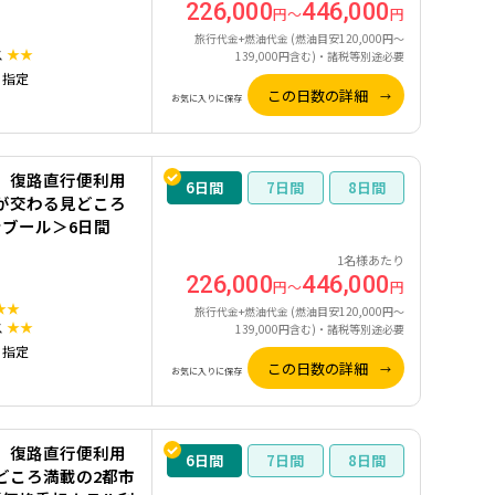
226,000
446,000
円～
円
旅行代金+燃油代金 (燃油目安120,000円～
ス
★★
139,000円含む)・諸税等別途必要
）指定
この日数の詳細
お気に入りに保存
】復路直行便利用
6
7
8
が交わる見どころ
ブール＞6日間
1名様あたり
226,000
446,000
円～
円
★★
旅行代金+燃油代金 (燃油目安120,000円～
ス
★★
139,000円含む)・諸税等別途必要
）指定
この日数の詳細
お気に入りに保存
】復路直行便利用
6
7
8
どころ満載の2都市