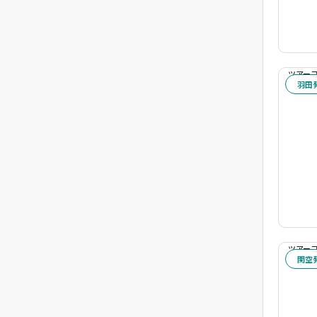
ツアーコー
羽田
ツアーコー
関空