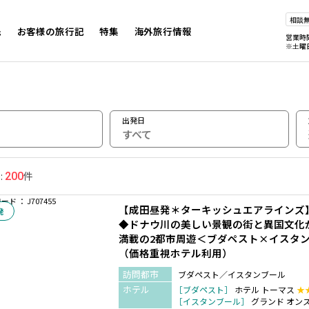
相談
先
お客様の旅行記
特集
海外旅行情報
営業時
※土曜
出発日
すべて
:
件
200
ド ： J707455
【成田昼発＊ターキッシュエアラインズ
発
◆ドナウ川の美しい景観の街と異国文化
満載の2都市周遊＜ブダペスト×イスタン
（価格重視ホテル利用）
訪問都市
ブダペスト／イスタンブール
ホテル
［ブダペスト］
ホテル トーマス
★
［イスタンブール］
グランド オン