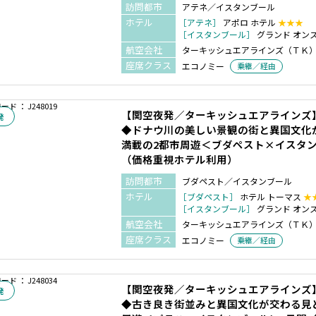
訪問都市
アテネ／イスタンブール
ホテル
［アテネ］
アポロ ホテル
★★★
［イスタンブール］
グランド オン
航空会社
ターキッシュエアラインズ（ＴＫ
座席クラス
エコノミー
乗継／経由
ド ： J248019
【関空夜発／ターキッシュエアラインズ
発
◆ドナウ川の美しい景観の街と異国文化
満載の2都市周遊＜ブダペスト×イスタン
（価格重視ホテル利用）
訪問都市
ブダペスト／イスタンブール
ホテル
［ブダペスト］
ホテル トーマス
★
［イスタンブール］
グランド オン
航空会社
ターキッシュエアラインズ（ＴＫ
座席クラス
エコノミー
乗継／経由
ド ： J248034
【関空夜発／ターキッシュエアラインズ
発
◆古き良き街並みと異国文化が交わる見