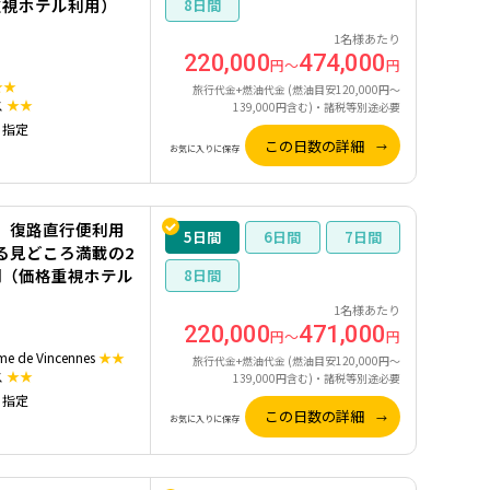
重視ホテル利用）
8
1名様あたり
220,000
474,000
円～
円
★★
旅行代金+燃油代金 (燃油目安120,000円～
ス
★★
139,000円含む)・諸税等別途必要
）指定
この日数の詳細
お気に入りに保存
】復路直行便利用
5
6
7
る見どころ満載の2
間（価格重視ホテル
8
1名様あたり
220,000
471,000
円～
円
ome de Vincennes
★★
旅行代金+燃油代金 (燃油目安120,000円～
ス
★★
139,000円含む)・諸税等別途必要
）指定
この日数の詳細
お気に入りに保存