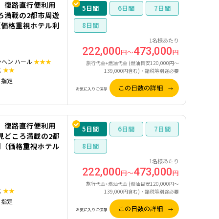
】復路直行便利用
5
6
7
ろ満載の2都市周遊
（価格重視ホテル利
8
1名様あたり
222,000
473,000
円～
円
ンヘン ハール
★★★
旅行代金+燃油代金 (燃油目安120,000円～
ス
★★
139,000円含む)・諸税等別途必要
）指定
この日数の詳細
お気に入りに保存
】復路直行便利用
5
6
7
見どころ満載の2都
間（価格重視ホテル
8
1名様あたり
222,000
473,000
円～
円
旅行代金+燃油代金 (燃油目安120,000円～
ス
★★
139,000円含む)・諸税等別途必要
）指定
この日数の詳細
お気に入りに保存