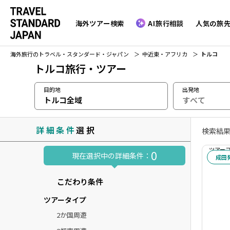
海外ツアー検索
AI旅行相談
人気の旅
海外旅行のトラベル・スタンダード・ジャパン
中近東・アフリカ
トルコ
トルコ旅行・ツアー
目的地
出発地
トルコ全域
詳細条件
選択
検索結果
ツアーコー
0
現在選択中の詳細条件：
成田
こだわり条件
ツアータイプ
2か国周遊