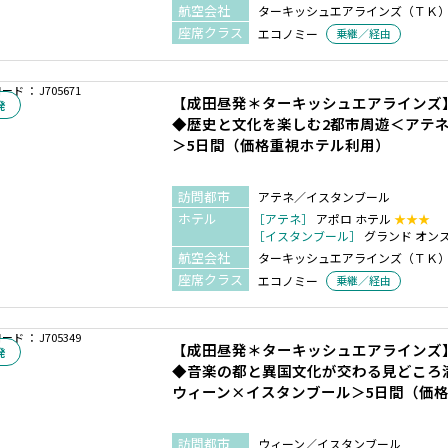
航空会社
ターキッシュエアラインズ（ＴＫ
座席クラス
エコノミー
乗継／経由
ド ： J705671
【成田昼発＊ターキッシュエアラインズ
発
◆歴史と文化を楽しむ2都市周遊＜アテ
＞5日間（価格重視ホテル利用）
訪問都市
アテネ／イスタンブール
ホテル
［アテネ］
アポロ ホテル
★★★
［イスタンブール］
グランド オン
航空会社
ターキッシュエアラインズ（ＴＫ
座席クラス
エコノミー
乗継／経由
ド ： J705349
【成田昼発＊ターキッシュエアラインズ
発
◆音楽の都と異国文化が交わる見どころ
ウィーン×イスタンブール＞5日間（価
訪問都市
ウィーン／イスタンブール