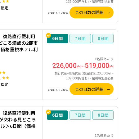
ス
★★
139,000円含む)・諸税等別途必要
）指定
この日数の詳細
お気に入りに保存
】復路直行便利用
6
7
8
どころ満載の2都市
（価格重視ホテル利
1名様あたり
226,000
519,000
円～
円
★★
旅行代金+燃油代金 (燃油目安120,000円～
ス
★★
139,000円含む)・諸税等別途必要
）指定
この日数の詳細
お気に入りに保存
】復路直行便利用
6
7
8
化が交わる見どころ
ル＞6日間（価格
1名様あたり