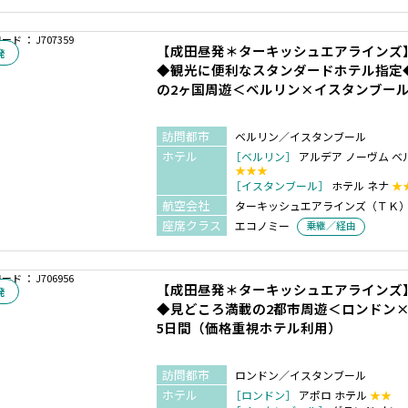
ド ： J707359
【成田昼発＊ターキッシュエアラインズ
発
◆観光に便利なスタンダードホテル指定
の2ヶ国周遊＜ベルリン×イスタンブール
訪問都市
ベルリン／イスタンブール
ホテル
［ベルリン］
アルデア ノーヴム ベ
★★★
［イスタンブール］
ホテル ネナ
★
航空会社
ターキッシュエアラインズ（ＴＫ
座席クラス
エコノミー
乗継／経由
ド ： J706956
【成田昼発＊ターキッシュエアラインズ
発
◆見どころ満載の2都市周遊＜ロンドン
5日間（価格重視ホテル利用）
訪問都市
ロンドン／イスタンブール
ホテル
［ロンドン］
アポロ ホテル
★★