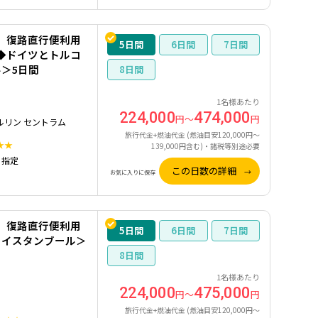
】復路直行便利用
5
6
7
◆ドイツとトルコ
＞5日間
8
1名様あたり
224,000
474,000
円～
円
ルリン セントラム
旅行代金+燃油代金 (燃油目安120,000円～
★★
139,000円含む)・諸税等別途必要
）指定
この日数の詳細
お気に入りに保存
】復路直行便利用
5
6
7
×イスタンブール＞
8
1名様あたり
224,000
475,000
円～
円
旅行代金+燃油代金 (燃油目安120,000円～