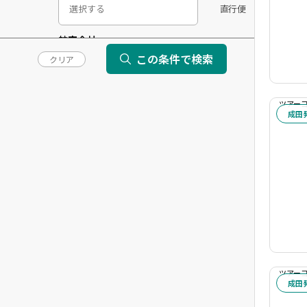
直行便
航空会社
指定する
除外する
この条件で検索
クリア
追加
ツアーコー
成田
日本出発時間
現地出発時間
燃油サーチャージ込みに絞る
ホテル
ツアーコー
ホテルランク
成田