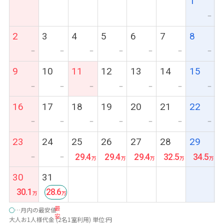
1
ー
2
3
4
5
6
7
8
ー
ー
ー
ー
ー
ー
ー
9
10
11
12
13
14
15
ー
ー
ー
ー
ー
ー
ー
16
17
18
19
20
21
22
ー
ー
ー
ー
ー
ー
ー
23
24
25
26
27
28
29
29.4
29.4
29.4
32.5
34.5
ー
ー
30
31
30.1
28.6
最
○
…月内の最安値
安
大人お1人様代金 (2名1室利用) 単位:円