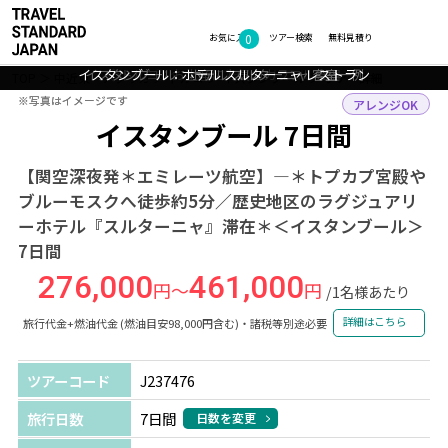
0
フォトギャラリー
お気に入り
ツアー検索
無料見積り
イスタンブール：ホテル スルターニャ レストラン
イスタンブール：ホテル スルターニャ 客室一例
◇トルコ：お土産に人気のカラフル食器
◇◎イスタンブール：トラム
TOP
中近東・アフリカ
トルコ
イスタンブール
ツアー詳細
※写真はイメージです
※写真はイメージです
アレンジOK
イスタンブール 7日間
【関空深夜発＊エミレーツ航空】―＊トプカプ宮殿や
ブルーモスクへ徒歩約5分／歴史地区のラグジュアリ
ーホテル『スルターニャ』滞在＊＜イスタンブール＞
7日間
276,000
461,000
円～
円
/1名様あたり
詳細はこちら
旅行代金+燃油代金 (燃油目安98,000円含む)・諸税等別途必要
ツアーコード
J237476
旅行日数
7日間
日数を変更