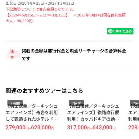
出発日:2026年8月25日～2027年3月31日
下記期間については目安金額となります。
【2026年5月15日～2027年3月31日】 ※2026年5月14日現在目安金額
大人：98,000円
掲載の金額は旅行代金と燃油サーチャージの合算料金
注
意
です
関連のおすすめツアーはこちら
7日間
7日間
7
【羽田夜発／ターキッシュ
【羽田夜発／ターキッシュ
【関
エアラインズ】奇岩を利用
エアラインズ】復路直行便
エア
して建造されたホテル『ユ
利用！カッパドキアの絶景
利用
ナック エブレリ ケーブ ホテ
にうっとり･･･ウチヒサール
魅惑
279,000
623,000
317,000
643,000
228
円
~
円
円
~
円
ル』宿泊◆トルコの人気観
の高台に建つ洞窟ホテル宿
ル＞
光地＜カッパドキア＞7日間
泊♪5ッ星ホテル指定＜カッ
利用