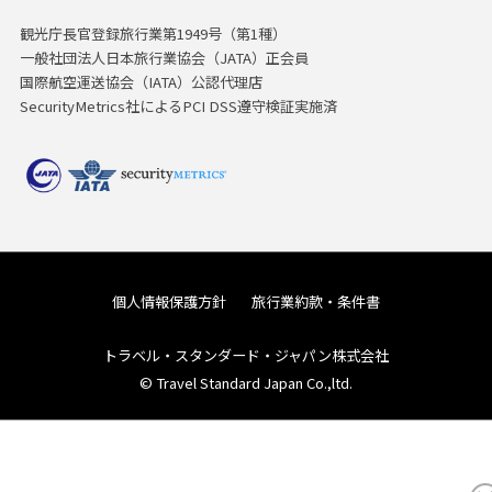
観光庁長官登録旅行業第1949号（第1種）
一般社団法人日本旅行業協会（JATA）正会員
国際航空運送協会（IATA）公認代理店
SecurityMetrics社によるPCI DSS遵守検証実施済
個人情報保護方針
旅行業約款・条件書
トラベル・スタンダード・ジャパン株式会社
© Travel Standard Japan Co.,ltd.