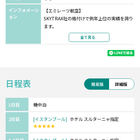
インフォメーシ
【エミレーツ航空】
ョン
SKYTRAX社の格付けで例年上位の実績を誇り
ます。
最新の機材・設備、厳選された機内食、
全て見る
充実の機内エンターテインメントをお楽しみ
ください。
※航空会社の事情により予告なく変更となる
場合がございます。
日程表
《イスタンブール/Istanbul》━━・・
簡易版
詳細版
トルコの代表的な都市イスタンブール。
ローマ帝国、ビザンチン帝国、オスマン帝国
という3代続いた大帝国の首都であり、
1日目
機中泊
古代ローマ時代からの遺跡が数多く残ってい
2日目
イスタンブール
ホテル スルターニャ指定
ます。
★★★★★
アジアとヨーロッパの2大陸の文化が混在し、
楽しみ方いっぱい♪