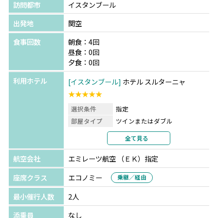
訪問都市
イスタンブール
出発地
関空
食事回数
朝食：4回
昼食：0回
夕食：0回
利用ホテル
イスタンブール
ホテル スルターニャ
★★★★★
選択条件
指定
部屋タイプ
ツインまたはダブル
利用形態
2名1室利用
全て見る
部屋カテゴリ
指定なし
航空会社
エミレーツ航空 （ＥＫ）指定
座席クラス
エコノミー
乗継／経由
最小催行人数
2人
添乗員
なし