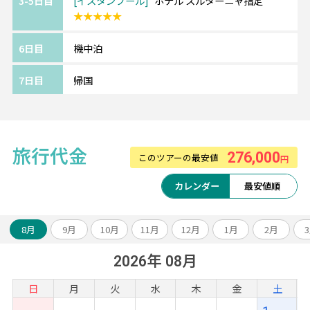
3-5日目
イスタンブール
ホテル スルターニャ指定
★★★★★
《『5ッ星』イスタンブール/ホテル スルター
ニャ/Hotel Sultania》
6日目
機中泊
トプカプ宮殿の近隣に位置する5ッ星ホテル。
屋内プール、フィットネスセンター、サウナ
7日目
帰国
などの設備も充実。
客室のベッドは高級寝具を使用しており、快
適にお過ごしいただけます。
旅行代金
276,000
このツアーの最安値
円
《ツアーアレンジが得意です！》
欧州各都市との周遊アレンジや、宿泊数の変
カレンダー
最安値順
更、
ホテルアップグレード・変更もお問い合わせ
8月
9月
10月
11月
12月
1月
2月
ください。
2026年 08月
日
月
火
水
木
金
土