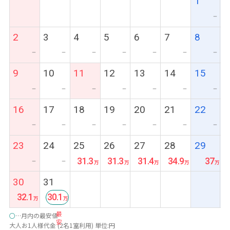
1
ー
2
3
4
5
6
7
8
ー
ー
ー
ー
ー
ー
ー
9
10
11
12
13
14
15
ー
ー
ー
ー
ー
ー
ー
16
17
18
19
20
21
22
ー
ー
ー
ー
ー
ー
ー
23
24
25
26
27
28
29
31.3
31.3
31.4
34.9
37
ー
ー
30
31
32.1
30.1
最
○
…月内の最安値
安
大人お1人様代金 (2名1室利用) 単位:円