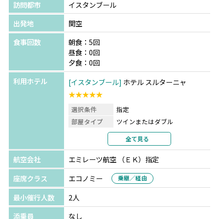
訪問都市
イスタンブール
出発地
関空
食事回数
朝食：5回
昼食：0回
夕食：0回
利用ホテル
イスタンブール
ホテル スルターニャ
★★★★★
選択条件
指定
部屋タイプ
ツインまたはダブル
利用形態
2名1室利用
全て見る
部屋カテゴリ
指定なし
航空会社
エミレーツ航空 （ＥＫ）指定
座席クラス
エコノミー
乗継／経由
最小催行人数
2人
添乗員
なし