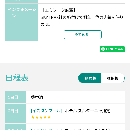
インフォメーシ
【エミレーツ航空】
ョン
SKYTRAX社の格付けで例年上位の実績を誇り
ます。
最新の機材・設備、厳選された機内食、
全て見る
充実の機内エンターテインメントをお楽しみ
ください。
※航空会社の事情により予告なく変更となる
場合がございます。
日程表
《イスタンブール/Istanbul》━━・・
簡易版
詳細版
トルコの代表的な都市イスタンブール。
ローマ帝国、ビザンチン帝国、オスマン帝国
という3代続いた大帝国の首都であり、
1日目
機中泊
古代ローマ時代からの遺跡が数多く残ってい
2日目
イスタンブール
ホテル スルターニャ指定
ます。
★★★★★
アジアとヨーロッパの2大陸の文化が混在し、
楽しみ方いっぱい♪