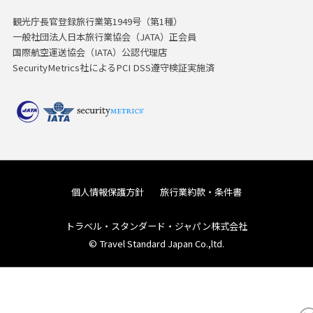
観光庁長官登録旅行業第1949号（第1種）
一般社団法人日本旅行業協会（JATA）正会員
国際航空運送協会（IATA）公認代理店
SecurityMetrics社によるPCI DSS遵守検証実施済
個人情報保護方針
旅行業約款・条件書
トラベル・スタンダード・ジャパン株式会社
© Travel Standard Japan Co.,ltd.