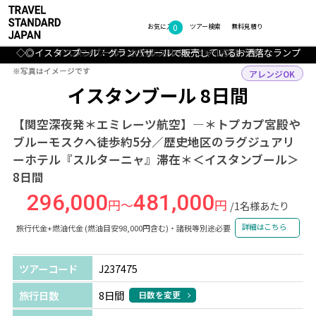
0
フォトギャラリー
お気に入り
ツアー検索
無料見積り
◇◎イスタンブール：グランバザールで販売しているお洒落なランプ
イスタンブール：ホテル スルターニャ レストラン
イスタンブール：ホテル スルターニャ 客室一例
◇トルコ：お土産に人気のカラフル食器
◇◎イスタンブール：トラム
TOP
中近東・アフリカ
トルコ
イスタンブール
ツアー詳細
※写真はイメージです
※写真はイメージです
アレンジOK
イスタンブール 8日間
【関空深夜発＊エミレーツ航空】―＊トプカプ宮殿や
ブルーモスクへ徒歩約5分／歴史地区のラグジュアリ
ーホテル『スルターニャ』滞在＊＜イスタンブール＞
8日間
296,000
481,000
円～
円
/1名様あたり
詳細はこちら
旅行代金+燃油代金 (燃油目安98,000円含む)・諸税等別途必要
ツアーコード
J237475
旅行日数
8日間
日数を変更