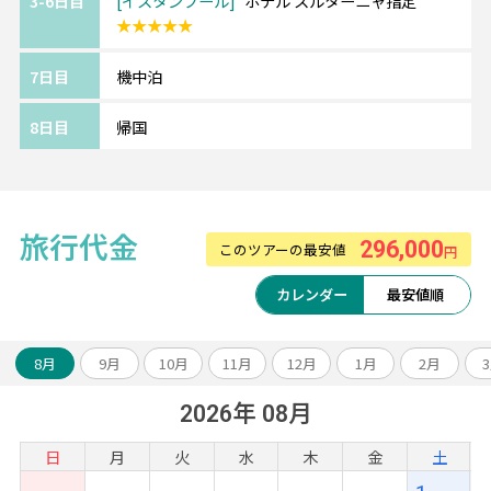
3-6日目
イスタンブール
ホテル スルターニャ指定
★★★★★
《『5ッ星』イスタンブール/ホテル スルター
ニャ/Hotel Sultania》
7日目
機中泊
トプカプ宮殿の近隣に位置する5ッ星ホテル。
屋内プール、フィットネスセンター、サウナ
8日目
帰国
などの設備も充実。
客室のベッドは高級寝具を使用しており、快
適にお過ごしいただけます。
旅行代金
296,000
このツアーの最安値
円
《ツアーアレンジが得意です！》
欧州各都市との周遊アレンジや、宿泊数の変
カレンダー
最安値順
更、
ホテルアップグレード・変更もお問い合わせ
8月
9月
10月
11月
12月
1月
2月
ください。
2026年 08月
日
月
火
水
木
金
土