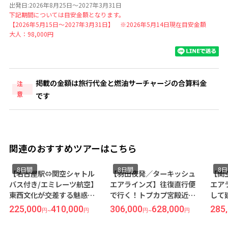
出発日:2026年8月25日～2027年3月31日
下記期間については目安金額となります。
【2026年5月15日～2027年3月31日】 ※2026年5月14日現在目安金額
大人：98,000円
掲載の金額は旅行代金と燃油サーチャージの合算料金
注
意
です
関連のおすすめツアーはこちら
8日間
8日間
8
【名古屋駅⇔関空シャトル
【羽田夜発／ターキッシュ
【関
バス付き/エミレーツ航空】
エアラインズ】往復直行便
エア
東西文化が交差する魅惑の
で行く！トプカプ宮殿近く
して
古都＜イスタンブール＞8日
の5ッ星ホテル『スルターニ
ナッ
225,000
410,000
306,000
628,000
285
円
~
円
円
~
円
間（価格重視ホテル利用）
ャ』指定◆ヨーロッパとア
ル』
ジアの二大陸にまたがる見
光地