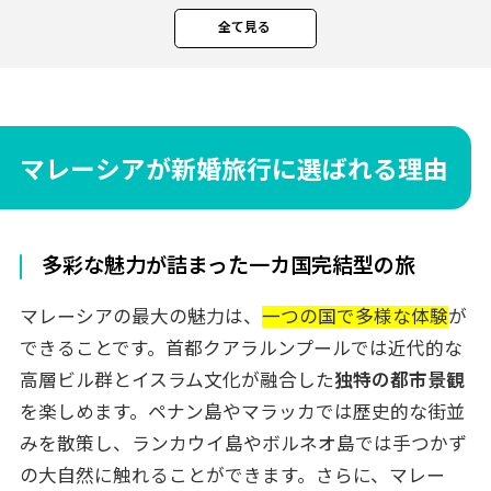
コストパフォーマンスの高さ
全て見る
日本から行きやすいアクセス
マレーシア新婚旅行のベストシーズン
エリアによって異なる気候特性
おすすめの時期
マレーシアが新婚旅行に選ばれる理由
新婚旅行で訪れたい人気エリア
クアラルンプール：近代都市とイスラム文
多彩な魅力が詰まった一カ国完結型の旅
化の融合
ランカウイ島：大自然に囲まれたビーチ
マレーシアの最大の魅力は、
一つの国で多様な体験
が
リゾート
できることです。首都クアラルンプールでは近代的な
ペナン島：世界遺産の街とビーチの調和
高層ビル群とイスラム文化が融合した
独特の都市景観
コタキナバル：ボルネオ島の大自然とリ
を楽しめます。ペナン島やマラッカでは歴史的な街並
ゾート
みを散策し、ランカウイ島やボルネオ島では手つかず
マレーシア新婚旅行のモデルプラン
の大自然に触れることができます。さらに、マレー