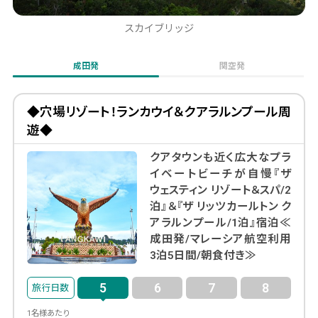
スカイブリッジ
成田発
関空発
◆穴場リゾート！ランカウイ＆クアラルンプール周
遊◆
クアタウンも近く広大なプラ
イベートビーチが自慢『ザ
ウェスティン リゾート＆スパ/2
泊』＆『ザ リッツカールトン ク
アラルンプール/1泊』宿泊≪
成田発/マレーシア航空利用
3泊5日間/朝食付き≫
5
6
7
8
1名様あたり