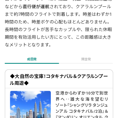
マレーシア新婚旅行の持ち物と準備
などから
直行便が運航
されており、クアラルンプール
必須の持ち物
まで約7時間のフライトで到着します。時差はわずか1
服装と季節に応じた準備
時間のため、時差ボケの心配もほとんどありません。
長時間のフライトが苦手なカップルや、限られた休暇
実際にマレーシア新婚旅行を楽しんだお客様
期間を有効活用したい方にとって、この距離感は大き
の声
なメリットとなります。
マレーシア新婚旅行を成功させるコツ
時期選びのポイント
成田発
関空発
宿泊先の選び方
周遊プランのバランス
◆大自然の宝庫！コタキナバル＆クアラルンプー
マレーシア新婚旅行はトラベル・スタンダー
ル周遊◆
ド・ジャパンにおまかせ
空港からわずか10分で別世
まとめ
界へ‥雄大な海を望むリ
ゾート『シャングリラ タンジュ
当社のマレーシアツアーはアレンジ自由自在！
ンアル コタキナバル/2泊』＆
『マンダリン オリエンタル ク