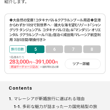
紹介します。
◆大自然の宝庫！コタキナバル＆クアラルンプール周遊◆空港
からわずか10分で別世界へ‥雄大な海を望むリゾート『シャン
グリラ タンジュンアル コタキナバル/2泊』＆『マンダリン オリエ
ンタル クアラルンプール/1泊』宿泊≪成田発/マレーシア航空利
用 3泊5日間/朝食付き≫
5
6
7
8
1名様あたり
283,000
391,000
円～
円
ツアー詳細
燃油サーチャージ込み
※諸税等別途必要
Contents
マレーシアが新婚旅行に選ばれる理由
多彩な魅力が詰まった一カ国完結型の旅