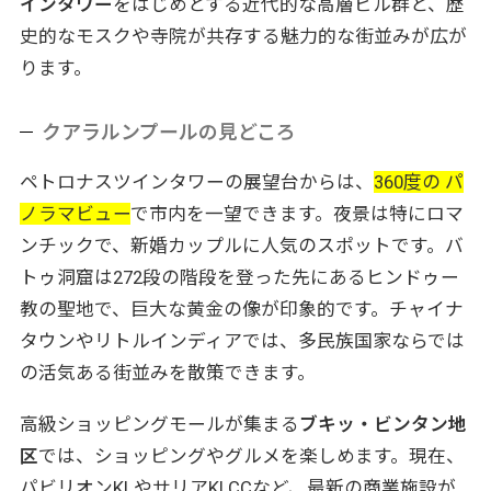
インタワー
をはじめとする近代的な高層ビル群と、歴
史的なモスクや寺院が共存する魅力的な街並みが広が
ります。
クアラルンプールの見どころ
ペトロナスツインタワーの展望台からは、
360度の パ
ノラマビュー
で市内を一望できます。夜景は特にロマ
ンチックで、新婚カップルに人気のスポットです。バ
トゥ洞窟は272段の階段を登った先にあるヒンドゥー
教の聖地で、巨大な黄金の像が印象的です。チャイナ
タウンやリトルインディアでは、多民族国家ならでは
の活気ある街並みを散策できます。
高級ショッピングモールが集まる
ブキッ・ビンタン地
区
では、ショッピングやグルメを楽しめます。現在、
パビリオンKLやサリアKLCCなど、最新の商業施設が