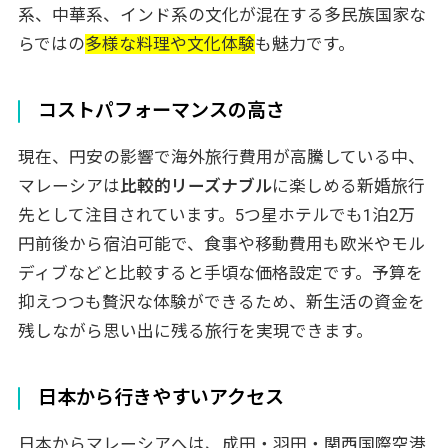
系、中華系、インド系の文化が混在する多民族国家な
5泊7日 クアラルンプール&ランカウイ島周
らではの
多様な料理や文化体験
も魅力です。
遊プラン
6泊8日 クアラルンプール&ペナン島&ラン
コストパフォーマンスの高さ
カウイ島周遊プラン
7泊9日 マレーシア満喫プラン
現在、円安の影響で海外旅行費用が高騰している中、
マレーシア新婚旅行の予算と費用の目安
マレーシアは
比較的リーズナブル
に楽しめる新婚旅行
一般的な費用の内訳
先として注目されています。5つ星ホテルでも1泊2万
予算別おすすめプラン
円前後から宿泊可能で、食事や移動費用も欧米やモル
ディブなどと比較すると手頃な価格設定です。予算を
マレーシア新婚旅行で体験したいアクティビテ
抑えつつも贅沢な体験ができるため、新生活の資金を
ィ
残しながら思い出に残る旅行を実現できます。
マリンアクティビティ
ジャングルトレッキングと野生動物観察
日本から行きやすいアクセス
スパとウェルネス体験
グルメ体験
日本からマレーシアへは、成田・羽田・関西国際空港