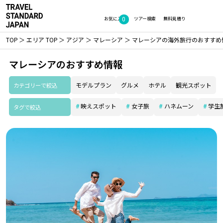
0
お気に入り
ツアー検索
無料見積り
TOP
エリア TOP
アジア
マレーシア
マレーシアの海外旅行のおすすめ
マレーシアのおすすめ情報
カテゴリーで絞込
モデルプラン
グルメ
ホテル
観光スポット
映えスポット
女子旅
ハネムーン
学生
タグで絞込