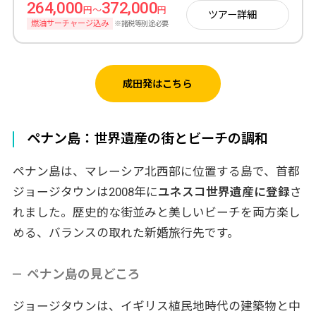
264,000
372,000
円～
円
ツアー詳細
燃油サーチャージ込み
※諸税等別途必要
成田発はこちら
ペナン島：世界遺産の街とビーチの調和
ペナン島は、マレーシア北西部に位置する島で、首都
ジョージタウンは2008年に
ユネスコ世界遺産に登録
さ
れました。歴史的な街並みと美しいビーチを両方楽し
める、バランスの取れた新婚旅行先です。
ペナン島の見どころ
ジョージタウンは、イギリス植民地時代の建築物と中