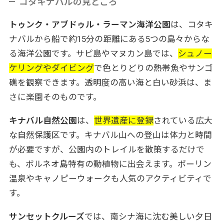
コタキナバルの見どころ
トゥンク・アブドゥル・ラーマン海洋公園
は、コタキ
ナバルから船で約15分の距離にある5つの島々からな
る海洋公園です。サピ島やマヌカン島では、
シュノー
ケリングやダイビング
で色とりどりの熱帯魚やサンゴ
礁を観察できます。透明度の高い海と白い砂浜は、ま
さに楽園そのものです。
キナバル自然公園
は、
世界遺産に登録
されている広大
な自然保護区です。キナバル山への登山は体力と時間
が必要ですが、公園内のトレイルを散策するだけで
も、ボルネオ島特有の動植物に出会えます。ポーリン
温泉やキャノピーウォークも人気のアクティビティで
す。
サンセットクルーズ
では、南シナ海に沈む美しい夕日