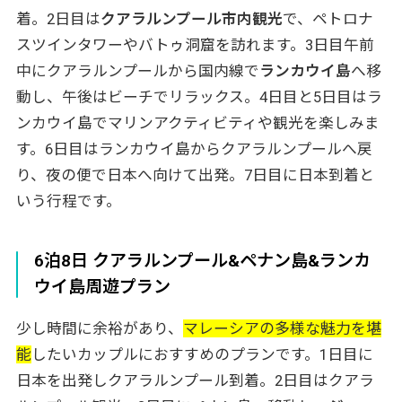
着。2日目は
クアラルンプール市内観光
で、ペトロナ
スツインタワーやバトゥ洞窟を訪れます。3日目午前
中にクアラルンプールから国内線で
ランカウイ島
へ移
動し、午後はビーチでリラックス。4日目と5日目はラ
ンカウイ島でマリンアクティビティや観光を楽しみま
す。6日目はランカウイ島からクアラルンプールへ戻
り、夜の便で日本へ向けて出発。7日目に日本到着と
いう行程です。
6泊8日 クアラルンプール&ペナン島&ランカ
ウイ島周遊プラン
少し時間に余裕があり、
マレーシアの多様な魅力を堪
能
したいカップルにおすすめのプランです。1日目に
日本を出発しクアラルンプール到着。2日目はクアラ