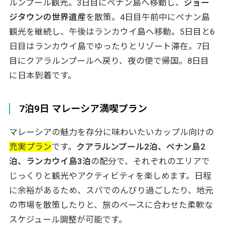
ルンプール観光。3日目にペナン島へ移動し、
ジョー
ジタウンの世界遺産
を散策。4日目午前中にペナン島
観光を継続し、午後はランカウイ島へ移動。5日目と6
日目はランカウイ島でゆったりとリゾート滞在。7日
目にクアラルンプールへ戻り、夜の便で帰国。8日目
に日本到着です。
7泊9日 マレーシア満喫プラン
マレーシアの魅力を存分に味わいたいカップル向けの
充実プラン
です。
クアラルンプール2泊、ペナン島2
泊、ランカウイ島3泊
の配分で、それぞれのエリアで
じっくりと観光やアクティビティを楽しめます。日程
に余裕があるため、スパでのんびり過ごしたり、地元
の市場を散策したりと、旅のペースに合わせた柔軟な
スケジュール調整が可能です。