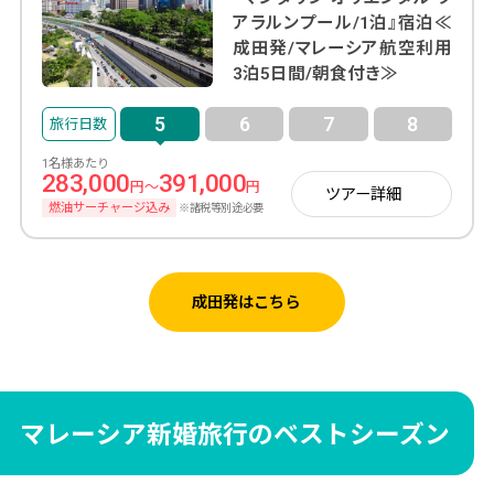
アラルンプール/1泊』宿泊≪
成田発/マレーシア航空利用
3泊5日間/朝食付き≫
5
6
7
8
1名様あたり
283,000
391,000
円～
円
ツアー詳細
燃油サーチャージ込み
※諸税等別途必要
成田発はこちら
マレーシア新婚旅行のベストシーズン