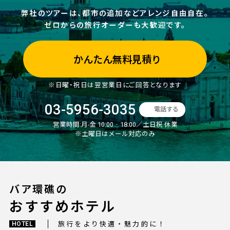
弊社のツアーは、都市の追加などアレンジ自由自在。
ゼロからの旅行オーダーも大歓迎です。
かんたん無料見積り
※日曜・祝日は翌営業日にご回答となります
03-5956-3035
電話する
営業時間:
月-金 10:00‐18:00／土日祝 休業
※土曜日はメール対応のみ
バア環礁の
おすすめホテル
旅行をより快適・魅力的に！
HOTEL