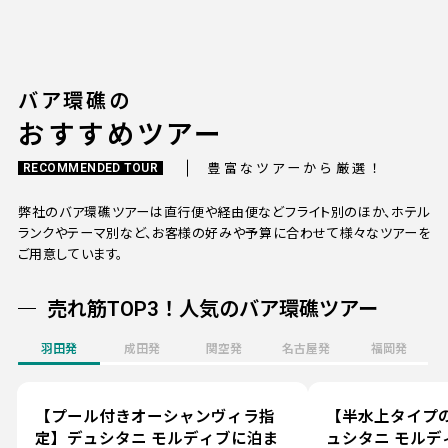
バア環礁の
おすすめツアー
豊富なツアーから厳選！
RECOMMENDED TOUR
弊社のバア環礁ツアーは直行便や経由便などフライト別のほか、ホテル
ランクやテーマ別など、お客様の好みや予算に合わせて様々なツアーを
ご用意しています。
売れ筋TOP3！人気のバア環礁ツアー
羽田発
成田発
関空発
名古屋発
福岡発
【プール付きオーシャンヴィラ指
【半水上タイプ
定】デュシタニ モルディブに泊ま
ュシタニ モルデ