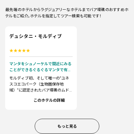
最先端のホテルからラグジュアリーなホテルまでバア環礁のおすすめホ
テルをご紹介。ホテルを指定してツアー検索も可能です！
デュシタニ・モルディブ
マンタをシュノーケルで間近にみる
ことができるぐるぐるマンタで有名
な"ハニファルベイ"までボートで約
モルディブ初、そして唯一の"ユネ
10分の好立地！タイのおもてなしと
スコエコパーク（生物圏保存地
モルディブのリゾートが融合した唯
域）"に認定されたバア環礁のムド
一無二の滞在ができます。
ゥホー島にあり、マレ空港からは国
このホテルの詳細
内線と...
もっと見る