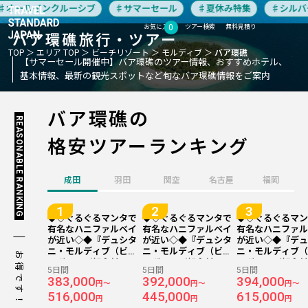
オールインクルーシブ
サマーセール
夏休み特集
シルバー
0
お気に入り
ツアー検索
無料見積り
バア環礁
旅行・ツアー
TOP
エリア TOP
ビーチリゾート
モルディブ
バア環礁
【サマーセール開催中】バア環礁のツアー情報、おすすめホテル、
基本情報、最新の観光スポットなど旬なバア環礁情報をご案内
バア環礁の
REASONABLE RANKING
格安ツアーランキング
成田
羽田
関空
名古屋
福岡
◆◇ぐるぐるマンタで
◆◇ぐるぐるマンタで
◆◇ぐるぐるマ
有名なハニファルベイ
有名なハニファルベイ
有名なハニファ
が近い◇◆『デュシタ
が近い◇◆『デュシタ
が近い◇◆『デ
ニ・モルディブ（ビー
ニ・モルディブ（ビー
ニ・モルディブ
お得です！
チヴィラ／朝食付
チヴィラ／朝食付
チヴィラ／朝食
5日間
5日間
5日間
き）』に滞在 成田発着
き）』に滞在 成田発着
き）』に滞在 成
383,000
392,000
394,000
円～
円～
円～
（日本深夜発/現地昼
スリランカ航空利用 モ
シンガポール航
516,000
445,000
615,000
着） マレーシア航空利
ルディブ5日間
モルディブ5日間
円
円
円
用 モルディブ5日間