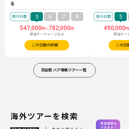
る
5
6
7
8
5
547,000
782,000
490,000
円～
円
燃油サーチャージ込み
燃油サー
この日数の詳細
この日
羽田発 バア環礁ツアー一覧
海外ツアーを検索