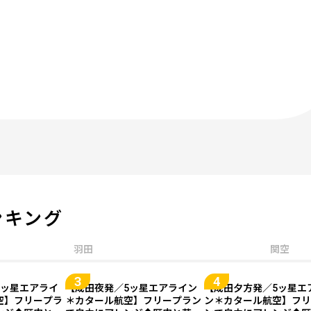
ンキング
羽田
関空
5ッ星エアライ
【成田夜発／5ッ星エアライン
【成田夕方発／5ッ星エ
空】フリープラ
＊カタール航空】フリープラン
ン＊カタール航空】フリ