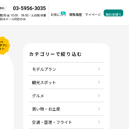
03-5956-3035
無料
0
お気に入り
閲覧履歴
マイページ
無料見積り
間:
月-金 10:00‐18:00／土日祝 休業
日はメール対応のみ
カテゴリーで絞り込む
モデルプラン
観光スポット
グルメ
買い物・お土産
交通・空港・フライト