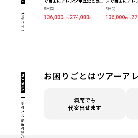
で自由にアレンジ◆歴史と芸術
ンで自由にアレ
の街＜ローマ＞5日間（価格重
術の街＜ローマ
5日間
5日間
視ホテル利用）
重視ホテル利用
お得です！
136,000
274,000
136,000
27
円～
円
円～
お困りごとは
ツアーア
WORRIES
満席でも
あなたに最適な旅行を！
代案出せます