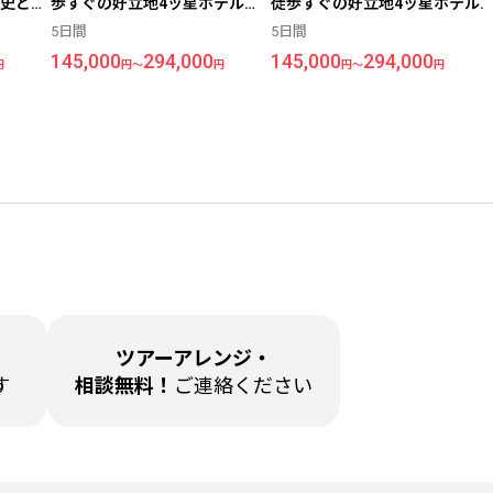
史と芸
歩すぐの好立地4ッ星ホテル
徒歩すぐの好立地4ッ星ホテル
（価格
『ダイアナ ルーフガーデン』宿
『ダイアナ ルーフガーデン』宿
5日間
5日間
泊◆歴史と芸術の街＜ローマ＞
泊◆歴史と芸術の街＜ローマ＞
145,000
294,000
145,000
294,000
5日間
5日間
円
円～
円
円～
円
ツアーアレンジ・
す
相談無料！
ご連絡ください