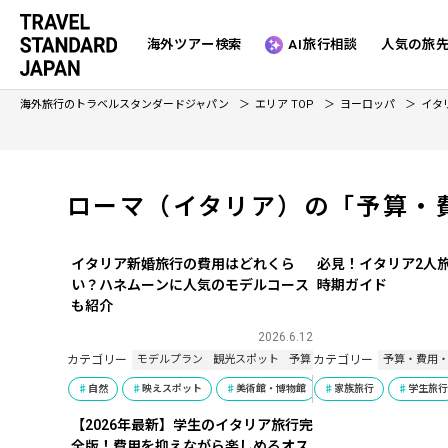
海外ツアー検索
AI旅行相談
人気の旅
海外旅行のトラベルスタンダードジャパン
エリア TOP
ヨーロッパ
イタ
ローマ（イタリア）の「予算・
イタリア新婚旅行の費用はどれくら
必見！イタリア2人
い？ハネムーンに人気のモデルコース
時期ガイド
も紹介
2026.6.12
カテゴリー
カテゴリー
モデルプラン
観光スポット
予算・費用・物価
予算・費用
自然
映えスポット
美術館・博物館
家族旅行
家族旅行
学生旅
世界遺
【2026年最新】学生のイタリア旅行完
全版！費用を抑えながら楽しめるオス