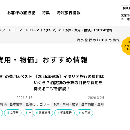
相談
先
お客様の旅行記
特集
海外旅行情報
営業時
※土曜
リア
ローマ
ローマ（イタリア）の「予算・費用・物価」おすすめ情報
海外旅行のおすすめ情報
費用・物価」おすすめ情報
旅行の費用&ベスト
【2026年最新】イタリア旅行の費用は
いくら？泊数別の予算の目安や費用を
抑えるコツを解説！
2026.5.18
2026.3.24
カテゴリー
・物価
基本情報・豆知識
予算・費用・物価
基本情報・豆知識
行
産
女子旅
ハネムーン
ハネムーン
家族旅行
学生旅行
女子旅