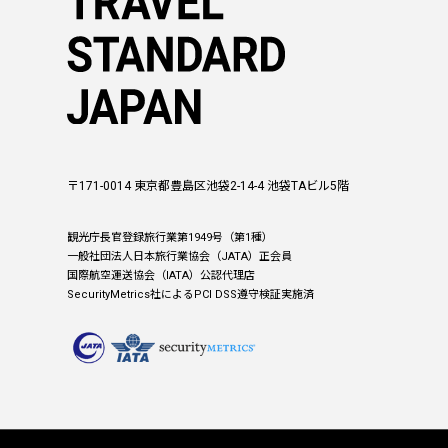
〒171-0014 東京都豊島区池袋2-14-4 池袋TAビル5階
観光庁長官登録旅行業第1949号（第1種）
一般社団法人日本旅行業協会（JATA）正会員
国際航空運送協会（IATA）公認代理店
SecurityMetrics社によるPCI DSS遵守検証実施済