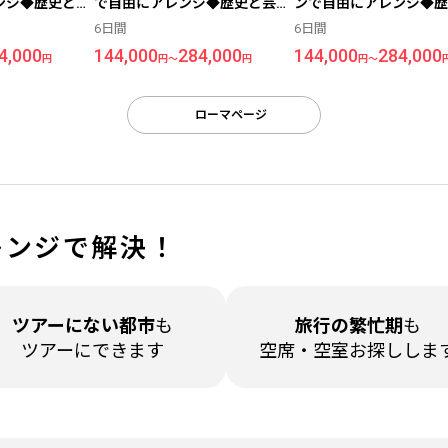
ンジ◆歴史と芸
で自由にアレンジ◆歴史と芸術
ンで自由にアレンジ◆歴
＞5日間（価格
の街＜ローマ＞6日間（価格重
術の街＜ローマ＞6日間
6日間
6日間
）
視ホテル利用）
重視ホテル利用）
4,000
144,000
284,000
144,000
284,000
円
円～
円
円～
ローマページ
レンジで解決！
ツアーに
ない都市
も
旅行の繁忙期
も
ツアーにできます
空席・空室
お探ししま