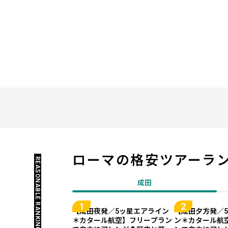
ローマの
格安ツアーラ
REASONABLE RANKING
成田
【成田夜発／5ッ星エアライン
【成田夕方発／
＊カタール航空】フリープラン
ン＊カタール航