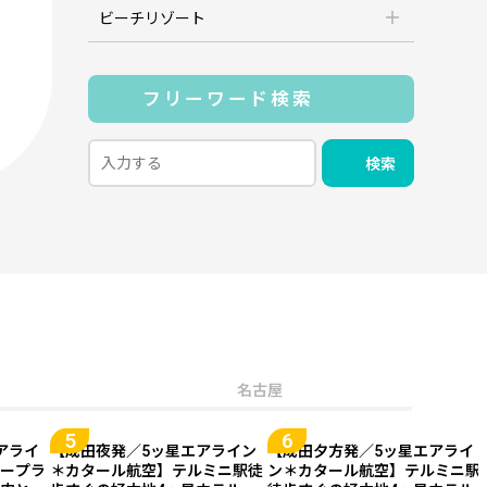
ビーチリゾート
フリーワード検索
検索
名古屋
アライ
【成田夜発／5ッ星エアライン
【成田夕方発／5ッ星エアライ
ープラ
＊カタール航空】テルミニ駅徒
ン＊カタール航空】テルミニ駅