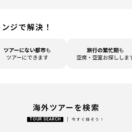
レンジで解決！
ツアーに
ない都市
も
旅行の繁忙期
も
ツアーにできます
空席・空室
お探ししま
海外ツアーを検索
TOUR SEARCH
今すぐ探そう！