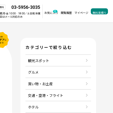
03-5956-3035
無料
0
お気に入り
閲覧履歴
マイページ
無料見積り
間:
月-金 10:00‐18:00／土日祝 休業
日はメール対応のみ
カテゴリーで絞り込む
観光スポット
グルメ
買い物・お土産
交通・空港・フライト
ひとり旅
ホテル