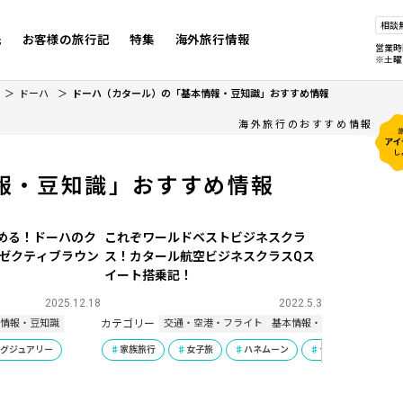
相談
先
お客様の旅行記
特集
海外旅行情報
営業時
※土曜
ドーハ
ドーハ（カタール）の「基本情報・豆知識」おすすめ情報
海外旅行のおすすめ情報
報・豆知識」おすすめ情報
める！ドーハのク
これぞワールドベストビジネスクラ
グゼクティブラウン
ス！カタール航空ビジネスクラスQス
イート搭乗記！
2025.12.18
2022.5.3
カテゴリー
本情報・豆知識
交通・空港・フライト
基本情報・豆知識
ラグジュアリー
家族旅行
女子旅
ハネムーン
ラグジュアリー