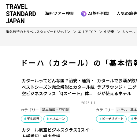
海外ツアー検索
AI旅行相談
人気の旅
海外旅行のトラベルスタンダードジャパン
エリア TOP
中近東
カタール
ドーハ（カタール）の「基本情
カタールってどんな国？治安・通貨・
カタールでお酒が飲
ベストシーズン完全解説とカタール航
ラブラウンジ・ エ
空ビジネスクラス「Qスイート」体験
ジが使えるホテル
レポートも
2026.1.1
カテゴリー
カテゴリー
基本情報・豆知識
ホテル
基
学生旅行
ハネムーン
ビーチリゾート
カタール航空ビジネスクラスQスイー
ト搭乗記！機内食編