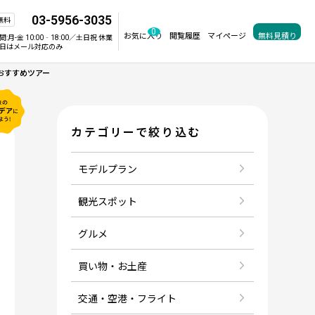
03-5956-3035
無料
0
お気に入り
閲覧履歴
マイページ
無料見積り
間:
月-金 10:00‐18:00／土日祝 休業
日はメール対応のみ
おすすめツアー
カテゴリーで絞り込む
モデルプラン
観光スポット
グルメ
買い物・お土産
交通・空港・フライト