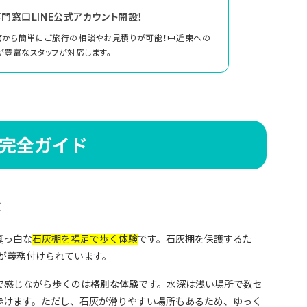
門窓口LINE公式アカウント開設！
面から簡単にご旅行の相談やお見積りが可能！中近東への
が豊富なスタッフが対応します。
完全ガイド
験
真っ白な
石灰棚を裸足で歩く体験
です。石灰棚を保護するた
が義務付けられています。
で感じながら歩くのは
格別な体験
です。水深は浅い場所で数セ
歩けます。ただし、石灰が滑りやすい場所もあるため、ゆっく