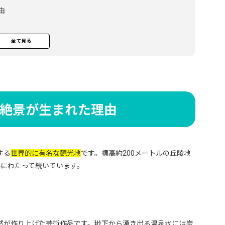
由
全て見る
ラの温泉)
絶景が生まれた理由
する
世界的に有名な観光地
です。標高約200メートルの丘陵地
ルにわたって続いています。
然が作り上げた芸術作品です。地下から湧き出る温泉水には炭