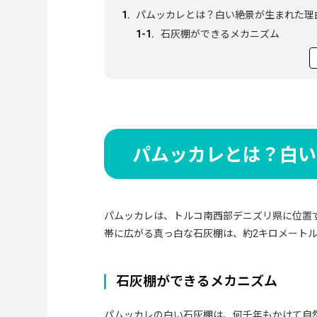
パムッカレとは？白い絶景が生まれた理
石灰棚ができるメカニズム
世界遺産登録の背景
パムッカレの見どころ完全ガイド
真っ白な石灰棚を裸足で歩く体験
古代都市ヒエラポリス遺跡
アンティーク・プール(クレオパト
パムッカレへの行き方
パムッカレとは？白い
イスタンブールからのアクセス
他の観光地からのアクセス
パムッカレ観光に最適な時間と所要時間
パムッカレは、トルコ南西部デニズリ県に位置
観光に必要な時間
帯に広がる真っ白な石灰棚は、約2キロメート
10月〜3月に訪れる魅力
パムッカレ観光の注意点と持ち物
石灰棚ができるメカニズム
服装と持ち物
写真撮影のコツ
パムッカレの白い石灰棚は、何千年もかけて自