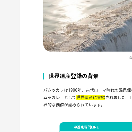
デニズリ市内のホテル
パムッカレで食べたいトルコ料理
デニズリ地方の郷土料理
トルコの定番料理
パムッカレ観光の予算目安
入場料金(2025年現在)
ツアー料金の目安
トルコ旅行はトラベル・スタンダード・
まとめ:パムッカレで一生の思い出を
世界遺産登録の背景
当社のトルコツアーはアレンジ自由自在
パムッカレは1988年、古代ローマ時代の温泉
ムッカレ
」として
世界遺産に登録
されました。
界的な価値が認められています。
中近東専門LINE