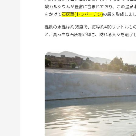
パムッカレ周辺の観光スポット
酸カルシウムが豊富に含まれており、この温泉
デニズリの街
をかけて
石灰華(トラバーチン)
の層を形成しま
ラオディキア遺跡
パムッカレを含むおすすめ観光ルート
温泉の水温は約35度で、毎秒約400リットル
トルコ周遊の王道ルート
と、真っ白な石灰棚が輝き、訪れる人々を魅了
エーゲ海沿岸と組み合わせたルー
パムッカレ観光の実際の体験談
パムッカレツアーの選び方
個人旅行 vs ツアー旅行
日帰りツアー vs 宿泊ツアー
パムッカレ観光のベストシーズン
春(3月〜5月)
夏(6月〜8月)
秋(9月〜11月)
冬(12月〜2月)
パムッカレ近郊のおすすめホテル
石灰棚が見えるホテル