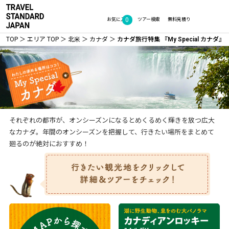
0
お気に入り
ツアー検索
無料見積り
TOP
エリア TOP
北米
カナダ
カナダ旅行特集 『My Special カナダ』
それぞれの都市が、オンシーズンになるとめくるめく輝きを放つ広大
なカナダ。年間のオンシーズンを把握して、行きたい場所をまとめて
廻るのが絶対におすすめ！