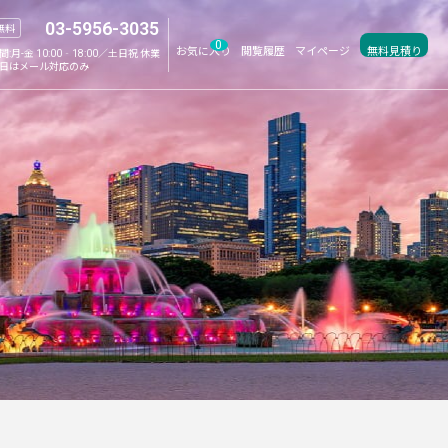
03-5956-3035
無料
0
お気に入り
閲覧履歴
マイページ
無料見積り
間:
月-金 10:00‐18:00／土日祝 休業
日はメール対応のみ
ク特集
学生旅行特集
サマーセール
夏