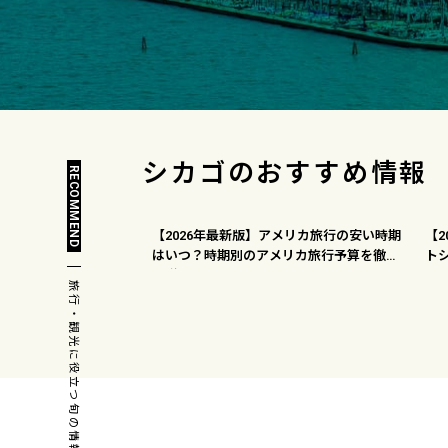
シカゴの
おすすめ情報
RECOMMEND
【2026年最新版】アメリカ旅行の安い時期
【
はいつ？時期別のアメリカ旅行予算を徹底
ト
解説！
旅行・観光に役立つ旬の情報満載！