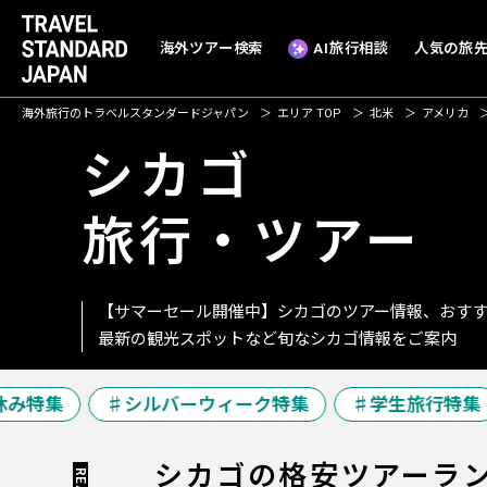
海外ツアー検索
AI旅行相談
人気の旅
海外旅行のトラベルスタンダードジャパン
エリア TOP
北米
アメリカ
シカゴ
旅行・ツアー
【サマーセール開催中】シカゴのツアー情報、おす
最新の観光スポットなど旬なシカゴ情報をご案内
み特集
シルバーウィーク特集
学生旅行特集
シカゴの
格安ツアーラ