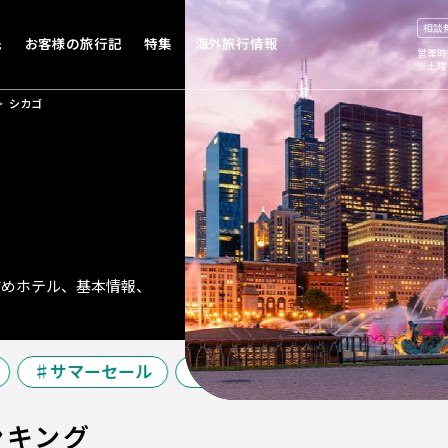
相談
先
お客様の旅行記
特集
海外旅行情報
営業時
※土曜
シカゴ
すめホテル、基本情報、
サマーセール
夏休み特集
シルバーウィー
ンキング