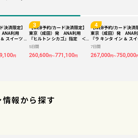
ード決済限定】
【WEB予約/カード決済限定】
【WEB予約/カード決済
 ANA利用
東京（成田）発 ANA利用
東京（成田）発 ANA
 ＆ スイーツ バ
『ヒルトン シカゴ』指定 ＜シ
『ラ キンタ イン ＆ スイ
シカゴ ダウンタ
カゴ＞ 5日間
イ ウィンダム シカゴ 
5日間
7日間
シカゴ＞ 6日
ウン』指定 ＜シカゴ＞
9,100
260,600
771,100
267,000
750,000
間
円
円～
円
円～
シ情報から探す