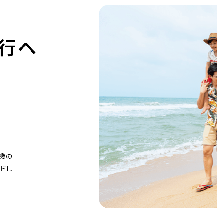
行へ
機の
ドし