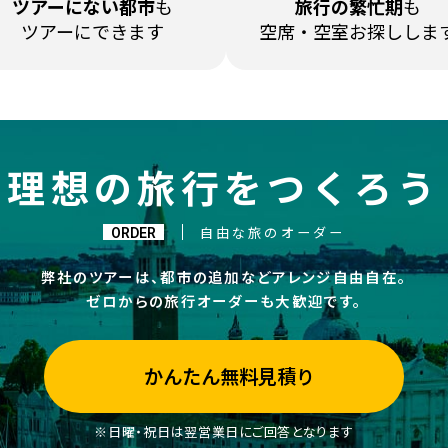
ツアーに
ない都市
も
旅行の繁忙期
も
ツアーにできます
空席・空室
お探ししま
理想の旅行をつくろう
ORDER
自由な旅のオーダー
弊社のツアーは、都市の追加などアレンジ自由自在。
ゼロからの旅行オーダーも大歓迎です。
かんたん無料見積り
※日曜・祝日は翌営業日にご回答となります