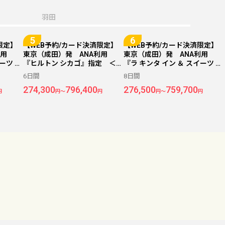
羽田
限定】
【WEB予約/カード決済限定】
【WEB予約/カード決済限定】
利用
東京（成田）発 ANA利用
東京（成田）発 ANA利用
ーツ バ
『ヒルトン シカゴ』指定 ＜シ
『ラ キンタ イン ＆ スイーツ バ
ダウンタ
カゴ＞ 6日間
イ ウィンダム シカゴ ダウンタ
6日間
8日間
 7日
ウン』指定 ＜シカゴ＞ 8日
274,300
796,400
276,500
759,700
間
円
円～
円
円～
円