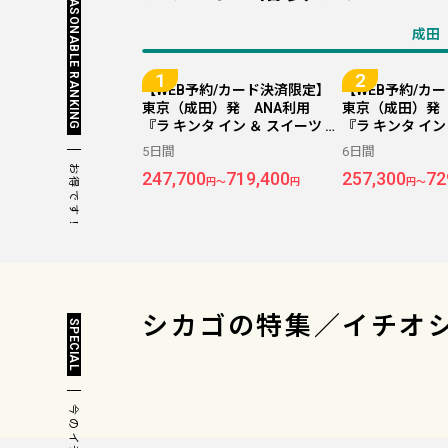
REASONABLE RANKING
成田
【WEB予約/カード決済限定】
【WEB予約/カ
東京（成田）発 ANA利用
東京（成田）発
『ラ キンタ イン ＆ スイーツ バ
『ラ キンタ イン
イ ウィンダム シカゴ ダウンタ
イ ウィンダム 
5日間
6日間
ウン』指定 ＜シカゴ＞ 5日
ウン』指定 ＜
お得です！
247,700
719,400
257,300
72
間
間
円～
円
円～
シカゴの
特集／イチオ
SPECIAL