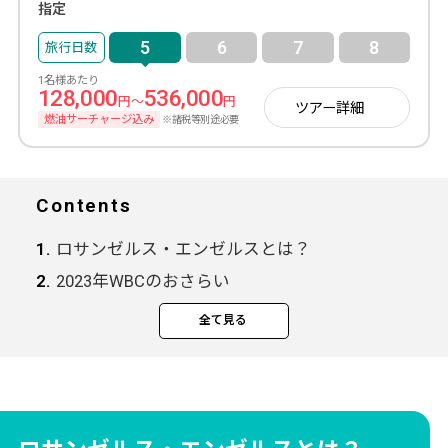
指定
5
6
7
8
1名様あたり
128,000
536,000
円～
円
ツアー詳細
燃油サーチャージ込み
※諸税等別途必要
Contents
ロサンゼルス・エンゼルスとは？
2023年WBCのおさらい
エンゼル・スタジアム 試合スケジュール
全て見る
エンゼル・スタジアム 座席表
試合観戦チケット付ツアー販売中！
当社のロサンゼルスツアーはアレンジ自由自
在！