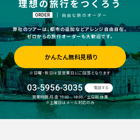
理想の旅行をつくろう
ORDER
自由な旅のオーダー
弊社のツアーは、都市の追加などアレンジ自由自在。
ゼロからの旅行オーダーも大歓迎です。
かんたん無料見積り
※日曜・祝日は翌営業日にご回答となります
03-5956-3035
電話する
営業時間:
月-金 10:00‐18:00／土日祝 休業
※土曜日はメール対応のみ