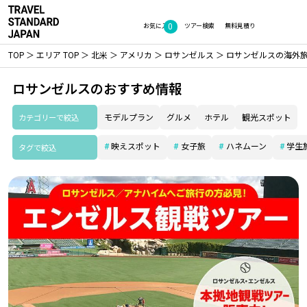
0
お気に入り
ツアー検索
無料見積り
TOP
エリア TOP
北米
アメリカ
ロサンゼルス
ロサンゼルスの海外
ロサンゼルスのおすすめ情報
カテゴリーで絞込
モデルプラン
グルメ
ホテル
観光スポット
映えスポット
女子旅
ハネムーン
学生
タグで絞込