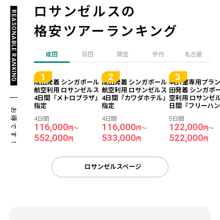
ロサンゼルスの
REASONABLE RANKING
格安ツアーランキング
成田
羽田
関空
伊丹
名古屋
成田発着 シンガポール
成田発着 シンガポール
4名1室専用プラ
航空利用 ロサンゼルス
航空利用 ロサンゼルス
田発着 シンガポ
4日間『メトロプラザ』
4日間『カワダホテル』
空利用 ロサンゼル
指定
指定
日間『フリーハン
お得です！
サンゼルス／2段
4日間
4日間
5日間
が2つあるお部屋
116,000
116,000
122,000
円～
円～
円～
552,000
533,000
522,000
円
円
円
ロサンゼルスページ