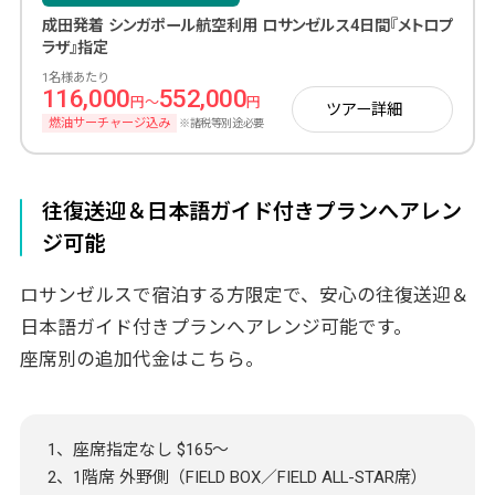
成田発着 シンガポール航空利用 ロサンゼルス4日間『メトロプ
ラザ』指定
1名様あたり
116,000
552,000
円～
円
ツアー詳細
燃油サーチャージ込み
※諸税等別途必要
往復送迎＆日本語ガイド付きプランへアレン
ジ可能
ロサンゼルスで宿泊する方限定で、安心の往復送迎＆
日本語ガイド付きプランへアレンジ可能です。
座席別の追加代金はこちら。
1、座席指定なし $165～
2、1階席 外野側（FIELD BOX／FIELD ALL-STAR席）