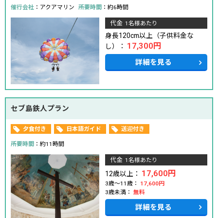
催行会社
：アクアマリン
所要時間
：約6時間
代金
1名様あたり
身長120cm以上（子供料金な
17,300円
し）：
詳細を見る
セブ島鉄人プラン
夕食付き
日本語ガイド
送迎付き
所要時間
：約11時間
代金
1名様あたり
17,600円
12歳以上：
3歳～11歳：
17,600円
3歳未満：
無料
詳細を見る