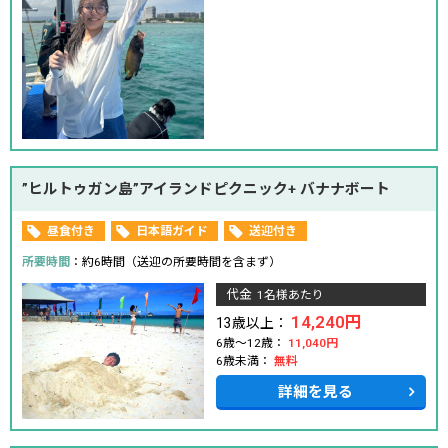
”ヒルトゥガン島”アイランドピクニック+ バナナボート
昼食付き
日本語ガイド
送迎付き
所要時間
：約6時間（送迎の所要時間を含まず）
代金
1名様あたり
14,240円
13歳以上：
6歳～12歳：
11,040円
6歳未満：
無料
詳細を見る