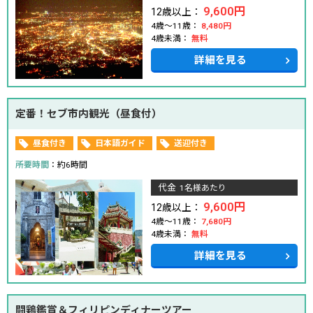
9,600円
12歳以上：
4歳～11歳：
8,480円
4歳未満：
無料
詳細を見る
定番！セブ市内観光（昼食付）
昼食付き
日本語ガイド
送迎付き
所要時間
：約6時間
代金
1名様あたり
9,600円
12歳以上：
4歳～11歳：
7,680円
4歳未満：
無料
詳細を見る
闘鶏鑑賞＆フィリピンディナーツアー