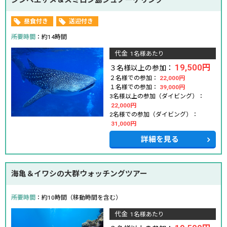
ジンベエザメ＆スミロン島シュノーケリング
昼食付き
送迎付き
所要時間
：約14時間
代金
1名様あたり
19,500円
３名様以上の参加：
２名様での参加：
22,000円
１名様での参加：
39,000円
3名様以上の参加（ダイビング）：
22,000円
2名様での参加（ダイビング）：
31,000円
詳細を見る
海亀＆イワシの大群ウォッチングツアー
所要時間
：約10時間（移動時間を含む）
代金
1名様あたり