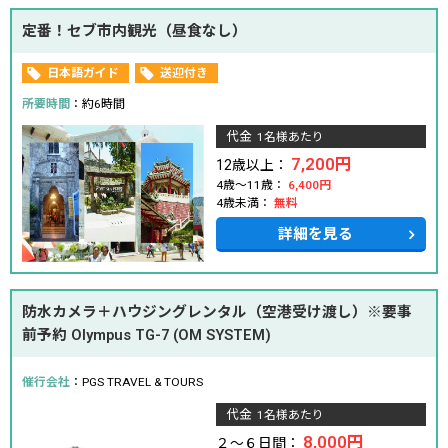
定番！セブ市内観光（昼食なし）
日本語ガイド
送迎付き
所要時間
：約6時間
代金
1名様あたり
7,200円
12歳以上：
4歳～11歳：
6,400円
4歳未満：
無料
詳細を見る
防水カメラ＋ハウジングレンタル（空港受け渡し）※要事
前予約 Olympus TG-7 (OM SYSTEM)
催行会社
：PGS TRAVEL & TOURS
代金
1名様あたり
8,000円
２～６日間：