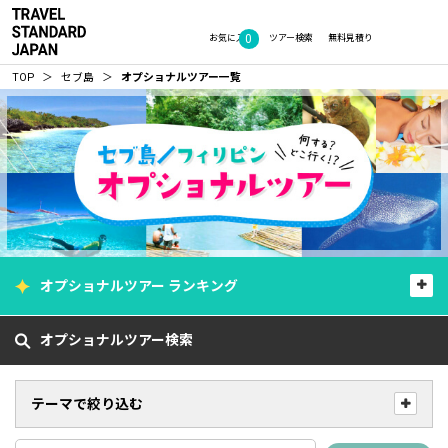
0
お気に入り
ツアー検索
無料見積り
TOP
セブ島
オプショナルツアー一覧
オプショナルツアー ランキング
オプショナルツアー検索
テーマで絞り込む