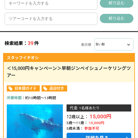
絞り込む
絞り込む
39
検索結果：
件
表示順
スタッフイチオシ
＜15,000円キャンペーン＞早朝ジンベイシュノーケリングツ
アー
日本語ガイド
送迎付き
所要時間
：約10時間～13時間
代金
1名様あたり
15,000円
12歳以上：
5歳～11歳：
15,000円
5歳未満：
参加不可
詳細を見る