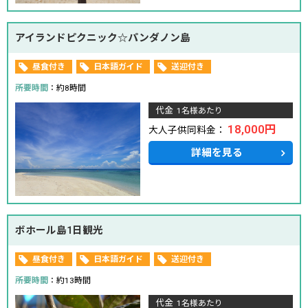
アイランドピクニック☆パンダノン島
昼食付き
日本語ガイド
送迎付き
所要時間
：約8時間
代金
1名様あたり
18,000円
大人子供同料金：
詳細を見る
ボホール島1日観光
昼食付き
日本語ガイド
送迎付き
所要時間
：約13時間
代金
1名様あたり