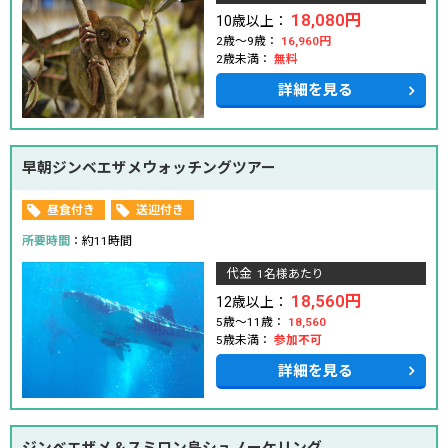
18,080円
10歳以上：
2歳～9歳：
16,960円
2歳未満：
無料
詳細を見る
早朝ジンベエザメウォッチングツアー
昼食付き
送迎付き
所要時間
：約11時間
代金
1名様あたり
18,560円
12歳以上：
5歳～11歳：
18,560
5歳未満：
参加不可
詳細を見る