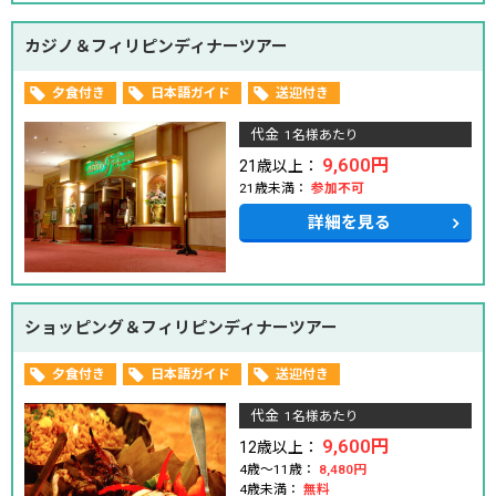
カジノ＆フィリピンディナーツアー
夕食付き
日本語ガイド
送迎付き
代金
1名様あたり
9,600円
21歳以上：
21歳未満：
参加不可
詳細を見る
ショッピング＆フィリピンディナーツアー
夕食付き
日本語ガイド
送迎付き
代金
1名様あたり
9,600円
12歳以上：
4歳～11歳：
8,480円
4歳未満：
無料