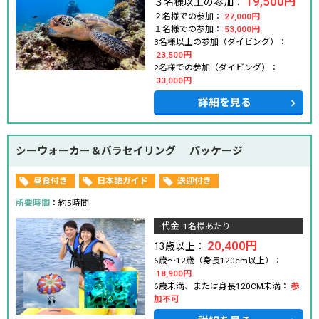
19,500円
３名様以上の参加：
２名様での参加：
27,000円
１名様での参加：
53,000円
3名様以上の参加（ダイビング）：
23,500円
2名様での参加（ダイビング）：
33,000円
詳細を見る
シーウォーカー＆バラセイリング パッケージ
昼食付き
日本語ガイド
送迎付き
所要時間
：約5時間
代金
1名様あたり
20,400円
13歳以上：
6歳～12歳（身長120cm以上）：
18,900円
6歳未満、または身長120CM未満：
参
加不可