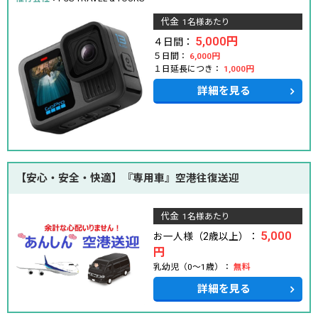
代金
1名様あたり
5,000円
４日間：
５日間：
6,000円
１日延長につき：
1,000円
詳細を見る
【安心・安全・快適】『専用車』空港往復送迎
代金
1名様あたり
5,000
お一人様（2歳以上）：
円
乳幼児（0～1歳）：
無料
詳細を見る