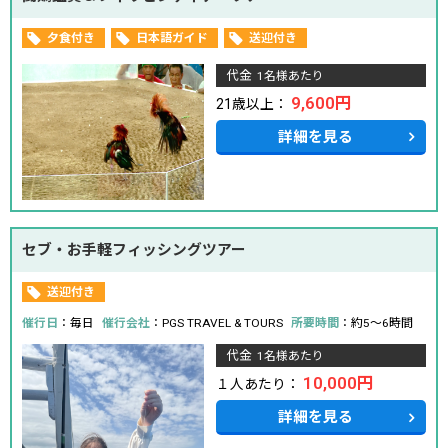
夕食付き
日本語ガイド
送迎付き
代金
1名様あたり
9,600円
21歳以上：
詳細を見る
セブ・お手軽フィッシングツアー
送迎付き
催行日
：毎日
催行会社
：PGS TRAVEL & TOURS
所要時間
：約5～6時間
代金
1名様あたり
10,000円
１人あたり：
詳細を見る