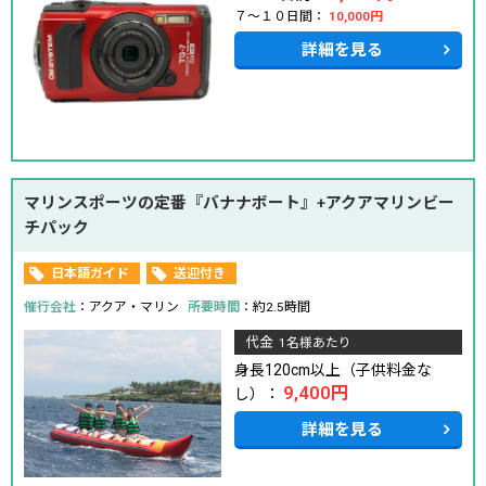
７～１０日間：
10,000円
詳細を見る
マリンスポーツの定番『バナナボート』+アクアマリンビー
チパック
日本語ガイド
送迎付き
催行会社
：アクア・マリン
所要時間
：約2.5時間
代金
1名様あたり
身長120cm以上（子供料金な
9,400円
し）：
詳細を見る