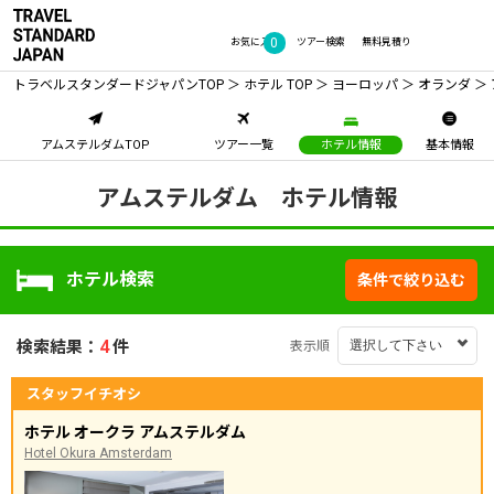
0
お気に入り
ツアー検索
無料見積り
トラベルスタンダードジャパン
TOP
ホテル TOP
ヨーロッパ
オランダ
アムステルダム
TOP
ツアー
一覧
ホテル
情報
基本情報
アムステルダム ホテル情報
ホテル検索
条件で絞り込む
4
検索結果：
件
表示順
スタッフイチオシ
ホテル オークラ アムステルダム
Hotel Okura Amsterdam