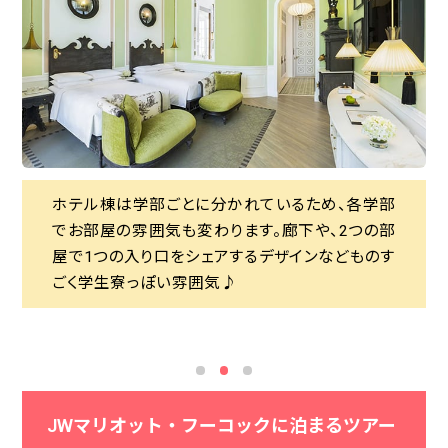
ホテル棟は学部ごとに分かれているため、各学部
ホテル棟は学部ごとに分かれているため、各学部
JWマリオットのコンセプトは「キャンパスライフ」。
でお部屋の雰囲気も変わります。廊下や、2つの部
でお部屋の雰囲気も変わります。廊下や、2つの部
内装も外観も、全部ピンクな空間はレストランな
Sunset Sanato Beach Clubでは、現代アートをお
屋で1つの入り口をシェアするデザインなどものす
屋で1つの入り口をシェアするデザインなどものす
んです！置かれている家具や装飾1つ1つがなんと
楽しみ頂けます！フーコック島といえば美しすぎる
ごく学生寮っぽい雰囲気♪
ごく学生寮っぽい雰囲気♪
もエレガント。まるで女子寮のような雰囲気が素
夕日。夕日をバックにみるアートはとても幻想的
敵な空間です。
でロマンティックです♪
JWマリオット・フーコックに泊まるツアー