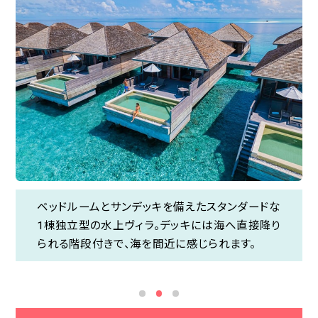
ベッドルームとサンデッキを備えたスタンダードな
1つの島に1リゾートという独特のスタイルで、プラ
モルディブ最大級の水中レストラン「5.8
ベッドルームとサンデッキを備えたスタンダードな
1棟独立型の水上ヴィラ。デッキには海へ直接降り
イベート感たっぷりのリゾートステイを満喫できま
UNDERSEA RESTAURANT（5.8 アンダーシー レス
1棟独立型の水上ヴィラ。デッキには海へ直接降り
られる階段付きで、海を間近に感じられます。
す。ロマンティックなプライベートダイニングもお
トラン）」。全面ガラス張りのレストランは写真映え
られる階段付きで、海を間近に感じられます。
すすめです♪
間違いなし！