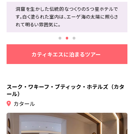
洞窟を生かした伝統的なつくりの５つ星ホテルで
エーゲ海に囲まれたサントリーニ島。美しい「青」
100メートルほど下に広がるエーゲ海とつながっ
洞窟を生かした伝統的なつくりの５つ星ホテルで
す。白く塗られた室内は、エーゲ海の太陽に照らさ
と「白」のコントラストが魅力的で、世界中のカップ
ているように見える、インフィニティプールからの
す。白く塗られた室内は、エーゲ海の太陽に照らさ
れて明るい雰囲気に。
ルにとても人気の高い場所です。
眺めは特におすすめ。
れて明るい雰囲気に。
カティキエスに泊まるツアー
スーク・ワキーフ・ブティック・ホテルズ（カタ
ール）
カタール