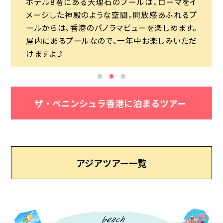
ホテル8階にある大理石のプールは、ローマをイ
その場にいるだけでお嬢様気分になれる「The
ホテル8階にある大理石のプールは、ローマをイ
でも「文武廟」の本堂内にある、巨大な渦巻き状の
メージした神殿のような空間。開放感あふれるプ
Lobby」でのアフタヌーンティー。重厚なインテリア
メージした神殿のような空間。開放感あふれるプ
線香は神秘で見ておきたいスポットです。
ールからは、香港のパノラマビューを楽しめます。
やティファニーで特注されたという銀食器たち、ペ
ールからは、香港のパノラマビューを楽しめます。
屋内にあるプールなので、一年中お楽しみいただ
ニンシュラの名に恥じないゴージャスな空間です。
屋内にあるプールなので、一年中お楽しみいただ
けますよ♪
けますよ♪
ザ・ペニンシュラ香港に泊まるツアー
アジアツアー一覧