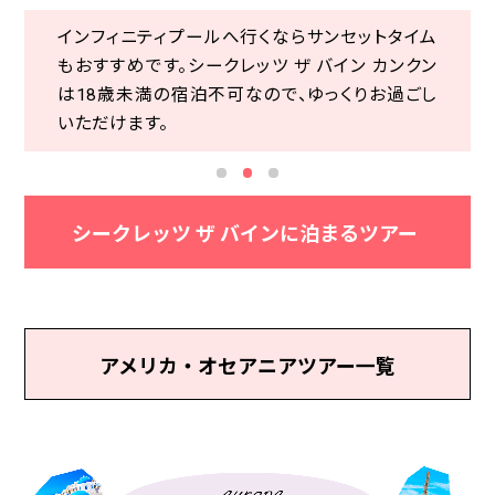
シブや大人限定など様々な種類のホテルがあり
視のカップル・ハネムーナーにぴったりなオール
インフィニティプールへ行くならサンセットタイム
インフィニティプールへ行くならサンセットタイム
ます。好きなリゾートでくつろぎのひとときを。
インクルーシブのリゾートホテルです。
もおすすめです。シークレッツ ザ バイン カンクン
もおすすめです。シークレッツ ザ バイン カンクン
は18歳未満の宿泊不可なので、ゆっくりお過ごし
は18歳未満の宿泊不可なので、ゆっくりお過ごし
いただけます。
いただけます。
シークレッツ ザ バインに泊まるツアー
アメリカ・オセアニアツアー一覧