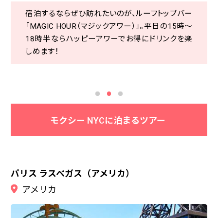
宿泊するならぜひ訪れたいのが、ルーフトップバー
宿泊するならぜひ訪れたいのが、ルーフトップバー
「MAGIC HOUR（マジックアワー）」。平日の15時～
「MAGIC HOUR（マジックアワー）」。平日の15時～
自由の女神、エンパイアステートビルと魅力的す
タイムズスクエアまで徒歩で10分ほどと好立地の
18時半ならハッピーアワーでお得にドリンクを楽
18時半ならハッピーアワーでお得にドリンクを楽
ぎるスポット多数。グルメやファッション、アート、ブ
ホテル。ホテルエントランスに設置されたピンクの
しめます！
しめます！
ロードウェイなど最先端が集まる街へ行きません
看板が可愛くて、中に入るのがワクワクします♪
か？
モクシー NYCに泊まるツアー
パリス ラスベガス（アメリカ）
アメリカ