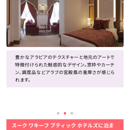
ショッピングモール「Al Hazm」の中にある、カフェ
豊かなアラビアのテクスチャーと地元のアートで
豊かなアラビアのテクスチャーと地元のアートで
「Rosemary Café」。天井がピンクのバラで覆われ
特徴付けられた魅惑的なデザイン。窓枠やカーテ
特徴付けられた魅惑的なデザイン。窓枠やカーテ
ていて可愛い。ぜひ立ち寄ってみてください。
ン、調度品などアラブの宮殿風の重厚さが感じら
ン、調度品などアラブの宮殿風の重厚さが感じら
ロビーや共用部分が美しい！イスラム国家といえ
れます。
れます。
ば、ペルシャ絨毯やアラビアンランプというイメー
ジを覆すほど、インテリアがエキゾチックでかわい
らしい色使い。
スーク ワキーフ ブティック ホテルズに泊ま