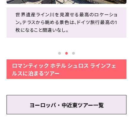
13世紀に建てられた要塞で16世紀にフランス軍
の攻撃を受け、破壊を免れた部分がホテルに。そ
世界遺産ライン川を見渡せる最高のロケーショ
世界遺産ライン川を見渡せる最高のロケーショ
んな背景とは打って変わって、明るくかわいらしい
ン。テラスから眺める景色は、ドイツ旅行最高の1
ン。テラスから眺める景色は、ドイツ旅行最高の1
フランクフルトから鉄道で約1時間半のところにあ
内装でまとまってます。
枚になること間違いなし。
枚になること間違いなし。
るドイツの都市。ライン川のほとりに佇む古城ホテ
ルは絵になります。
ロマンティック ホテル シュロス ラインフェ
ルスに泊まるツアー
ヨーロッパ・中近東ツアー一覧