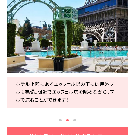
シルク ドゥ ソレイユ鑑賞やカジノ、ショッピングな
ホテル上部にあるエッフェル塔の下には屋外プー
忠実に再現されたエッフェル塔や凱旋門が目立つ
ホテル上部にあるエッフェル塔の下には屋外プー
どが人気のラスベガス。グランドキャニオンやモニ
ルも完備。間近でエッフェル塔を眺めながら、プー
パリをモチーフにしたホテル。エッフェル塔の展望
ルも完備。間近でエッフェル塔を眺めながら、プー
ュメントバレーなど「グランドサークル」への玄関
ルで涼むことができます！
台から眺めるラスベガスの街並みは格別です。
ルで涼むことができます！
口としても有名です！