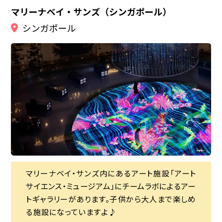
マリーナベイ・サンズ（シンガポール）
シンガポール
マリーナベイ・サンズ内にあるアート施設「アート
マリーナベイ・サンズ内にあるアート施設「アート
サイエンス・ミュージアム」にチームラボによるアー
サイエンス・ミュージアム」にチームラボによるアー
チャンギ国際空港にオープンした巨大複合施設。
トギャラリーがあります。子供から大人まで楽しめ
トギャラリーがあります。子供から大人まで楽しめ
世界最長の人工滝「レイン・ボーテックス」をはじ
る施設になっていますよ♪
る施設になっていますよ♪
め、フォトジェニックな室外庭園や子供用のアトラ
シンガポールといえばマリーナベイ・サンズのイン