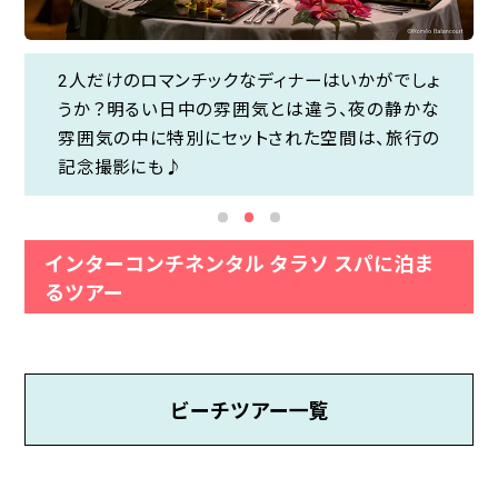
2人だけのロマンチックなディナーはいかがでしょ
ホテル内のプールはタヒチの絶景と繋がるインフ
2人だけのロマンチックなディナーはいかがでしょ
タヒチの中でも透き通った海のブルーとオテマヌ
うか？明るい日中の雰囲気とは違う、夜の静かな
ィニティプール！水上ヴィラに付いてるプールで寛
うか？明るい日中の雰囲気とは違う、夜の静かな
山のグリーンのコントラストが美しいボラボラ島
雰囲気の中に特別にセットされた空間は、旅行の
ぐのも良いですが、広々とした開放感あるメインプ
雰囲気の中に特別にセットされた空間は、旅行の
は、どこで撮影しても写真映え間違いなし！
記念撮影にも♪
ールもお勧めスポット。
記念撮影にも♪
インターコンチネンタル タラソ スパに泊ま
るツアー
ビーチツアー一覧