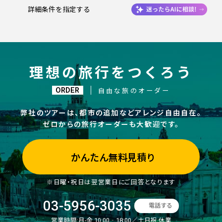
詳細条件を指定する
理想の旅行をつくろう
ORDER
自由な旅のオーダー
弊社のツアーは、都市の追加などアレンジ自由自在。
ゼロからの旅行オーダーも大歓迎です。
かんたん無料見積り
※日曜・祝日は翌営業日にご回答となります
03-5956-3035
電話する
営業時間:
月-金 10:00‐18:00／土日祝 休業