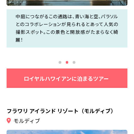
中庭につながるこの通路は、青い海と空、パラソル
外観も内装もピンクで埋め尽くされるホテルは女
中庭につながるこの通路は、青い海と空、パラソル
とのコラボレーションが見られるとあって人気の
子の憧れ！エントランスは青い空にグリーンの植物
とのコラボレーションが見られるとあって人気の
カカアコのウォールアートは写真スポットとして根
撮影スポット。この景色と開放感がたまらなく綺
とピンクの外観バランスがとてもきれい！ホテルの
撮影スポット。この景色と開放感がたまらなく綺
強い人気！アラモアナからスタートして歩いて回る
麗！
ロゴをバックに階段で撮影するのがおすすめ！
麗！
ことができるのでお好きなウォールアートを探し
てみてはいかがでしょうか。
ロイヤルハワイアンに泊まるツアー
フラワリ アイランド リゾート（モルディブ）
モルディブ