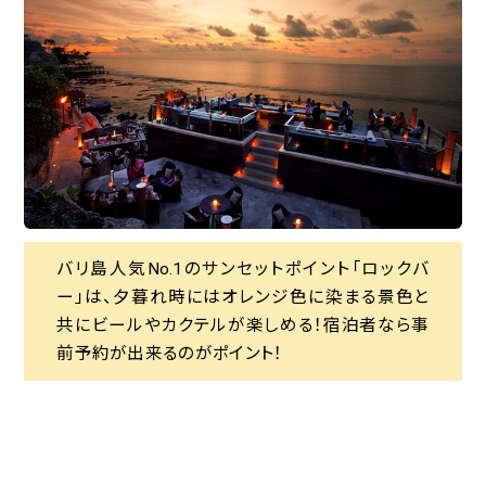
バリ島人気No.1のサンセットポイント「ロックバ
バリ島人気No.1のサンセットポイント「ロックバ
バリ島は独自のバリヒンドゥー教が宗教の大部分
ー」は、夕暮れ時にはオレンジ色に染まる景色と
ー」は、夕暮れ時にはオレンジ色に染まる景色と
を占めているため、数多くの寺院観光や文化体験
共にビールやカクテルが楽しめる！宿泊者なら事
共にビールやカクテルが楽しめる！宿泊者なら事
が出来る場所があります。写真映えする寺院も多
前予約が出来るのがポイント！
前予約が出来るのがポイント！
く、観光時にも映え写真が狙えます♪
まるで海と繋がってるような映え写真が撮れる
「オーシャンプール」は、人気の撮影スポット！イン