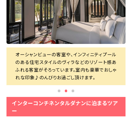
レストラン「シトロン」は、絶景が見られるレストラ
オーシャンビューの客室や、インフィニティプール
中心地より少し離れたソンチャ半島にある、おしゃ
オーシャンビューの客室や、インフィニティプール
ンとして有名です！中でも、宙に浮かんだように見
のある住宅スタイルのヴィラなどのリゾート感あ
れなカフェ「ソンチャマリーナ」。まるでサントリー
のある住宅スタイルのヴィラなどのリゾート感あ
えるテラス席は、シトロンの代名詞とも呼ばれる
ふれる客室がそろっています。室内も豪華でおしゃ
ニ島を彷彿させる白と青の美しい建物からは、ミ
ふれる客室がそろっています。室内も豪華でおしゃ
ほど。ノンラー席は写真映え間違いなし♪
れな印象♪のんびりお過ごし頂けます。
ーケビーチを一望できます。
れな印象♪のんびりお過ごし頂けます。
インターコンチネンタルダナンに泊まるツア
ー