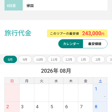
ャ広場も徒歩圏内。
8日目
帰国
観光に便利なホテルです。
《ツアーアレンジが得意です！》
欧州各都市との周遊アレンジや、宿泊数の変
旅行代金
243,000
このツアーの最安値
更、
円
ホテルアップグレード・変更もお問い合わせ
カレンダー
最安値順
ください。
8月
9月
10月
11月
12月
1月
2月
2026年 08月
日
月
火
水
木
金
土
1
ー
2
3
4
5
6
7
8