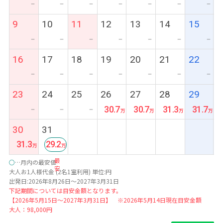
ー
ー
ー
ー
ー
ー
ー
9
10
11
12
13
14
15
ー
ー
ー
ー
ー
ー
ー
16
17
18
19
20
21
22
ー
ー
ー
ー
ー
ー
ー
23
24
25
26
27
28
29
30.7
30.7
31.3
31.7
ー
ー
ー
30
31
31.3
29.2
最
○
…月内の最安値
安
大人お1人様代金 (2名1室利用) 単位:円
出発日:2026年8月26日～2027年3月31日
下記期間については目安金額となります。
【2026年5月15日～2027年3月31日】 ※2026年5月14日現在目安金額
大人：98,000円