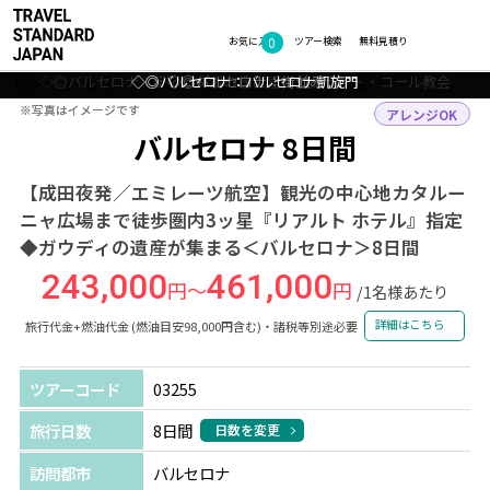
0
フォトギャラリー
お気に入り
ツアー検索
無料見積り
◇◎バルセロナ：ティビダボの丘に建つサグラット・コール教会
◇◎バルセロナ：バルセロナ凱旋門
◇◎バルセロナ：カサ・ミラ
◇◎バルセロナ：街並み
TOP
ヨーロッパ
スペイン
バルセロナ
ツアー詳細
※写真はイメージです
※写真はイメージです
アレンジOK
バルセロナ 8日間
【成田夜発／エミレーツ航空】観光の中心地カタルー
ニャ広場まで徒歩圏内3ッ星『リアルト ホテル』指定
◆ガウディの遺産が集まる＜バルセロナ＞8日間
243,000
461,000
円～
円
/1名様あたり
詳細はこちら
旅行代金+燃油代金 (燃油目安98,000円含む)・諸税等別途必要
ツアーコード
03255
旅行日数
8日間
日数を変更
訪問都市
バルセロナ