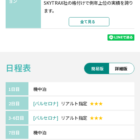
ョン
SKYTRAX社の格付けで例年上位の実績を誇り
ます。
最新の機材・設備、厳選された機内食、
全て見る
充実の機内エンターテインメントをお楽しみ
ください。
※航空会社の事情により予告なく変更となる
場合がございます。
日程表
《バルセロナ/Barcelona》━━・・
簡易版
詳細版
ガウディ建築などの世界遺産が集まる街とし
て、多くの観光客が訪れます。
サグラダ・ファミリアやグエル邸、カサミラ
1日目
機中泊
などが名所です。
2日目
バルセロナ
リアルト指定
★★★
《バルセロナ/リアルト/Rialto》━━・・
3-6日目
バルセロナ
リアルト指定
★★★
中心部を通る地下鉄のリセウ駅まで徒歩約5
分。
7日目
機中泊
旧ゴシック地区の中心に位置し、カタルーニ