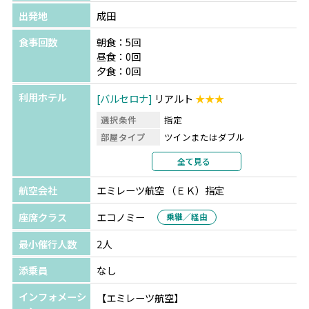
出発地
成田
食事回数
朝食：5回
昼食：0回
夕食：0回
利用ホテル
バルセロナ
リアルト
★★★
選択条件
指定
部屋タイプ
ツインまたはダブル
利用形態
2名1室利用
全て見る
部屋カテゴリ
航空会社
エミレーツ航空 （ＥＫ）指定
座席クラス
エコノミー
乗継／経由
最小催行人数
2人
添乗員
なし
インフォメーシ
【エミレーツ航空】