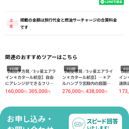
掲載の金額は旅行代金と燃油サーチャージの合算料金
注
意
です
関連のおすすめツアーはこちら
8日間
8日間
8
【成田夕方発／5ッ星エアラ
【関空夜発／5ッ星エアライ
【成
イン＊カタール航空】自由
ン＊カタール航空】―＊ア
イン
にアレンジができるフリー
ルハンブラ宮殿内の庭園で
速鉄
プラン◆世界遺産が集まる
過ごす＊グラナダのパラド
周遊
160,000
305,000
276,000
438,000
173
円
~
円
円
~
円
街＜バルセロナ＞8日間（価
ール宿泊＊―◆スペイン3都
ロナ
格重視ホテル利用）
市周遊＜マドリード×グラ
ナダ×バルセロナ＞8日間
お申し込み・