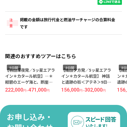
掲載の金額は旅行代金と燃油サーチャージの合算料金
注
意
です
関連のおすすめツアーはこちら
9日間
9日間
9
【羽田深夜発／5ッ星エアラ
【成田夕方発／5ッ星エアラ
【成
イン＊カタール航空】―＊
イン＊カタール航空】 神話
ン＊
紺碧のエーゲ海と、断崖に
と遺跡の街＜アテネ＞9日間
遺跡
白壁の街。サントリーニ島
（価格重視ホテル）
（価
222,000
471,000
156,000
302,000
156
円
~
円
円
~
円
連泊＊―ギリシャ2都市周遊
＜サントリーニ島×アテネ
＞9日間（価格重視ホテル）
お申し込み・