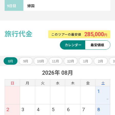
地下鉄駅や空港に近く、観光・移動に抜群の
9日目
帰国
ロケーションです。
人気の観光スポットも気軽に訪れることがで
きます。
旅行代金
285,000
このツアーの最安値
《ツアーアレンジが得意です！》
円
欧州各都市との周遊アレンジや、宿泊数の変
カレンダー
最安値順
更、
ホテルアップグレード・変更もお問い合わせ
ください。
8月
9月
10月
11月
12月
1月
2月
2026年 08月
日
月
火
水
木
金
土
1
ー
2
3
4
5
6
7
8