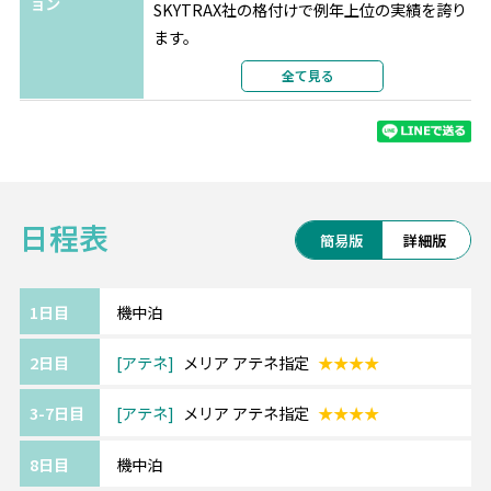
ョン
SKYTRAX社の格付けで例年上位の実績を誇り
ます。
最新の機材・設備、厳選された機内食、
全て見る
充実の機内エンターテインメントをお楽しみ
ください。
※航空会社の事情により予告なく変更となる
場合がございます。
日程表
《アテネ/Athens》━━・・
簡易版
詳細版
世界でもっとも古い都市の1つ、約3,400年の
歴史があるアテネ。
世界遺産のパルテノン神殿をはじめ数々の遺
1日目
機中泊
跡を見ることができます。
2日目
アテネ
メリア アテネ指定
★★★★
また、遺跡群がライトアップされた幻想的な
夜のアテネも魅力。
3-7日目
アテネ
メリア アテネ指定
★★★★
《『4ッ星』アテネ/メリア アテネ/Melia
8日目
機中泊
Athens Hotel》