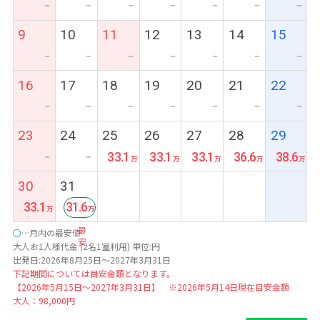
ー
ー
ー
ー
ー
ー
ー
9
10
11
12
13
14
15
ー
ー
ー
ー
ー
ー
ー
16
17
18
19
20
21
22
ー
ー
ー
ー
ー
ー
ー
23
24
25
26
27
28
29
33.1
33.1
33.1
36.6
38.6
ー
ー
30
31
33.1
31.6
最
○
…月内の最安値
安
大人お1人様代金 (2名1室利用) 単位:円
出発日:2026年8月25日～2027年3月31日
下記期間については目安金額となります。
【2026年5月15日～2027年3月31日】 ※2026年5月14日現在目安金額
大人：98,000円