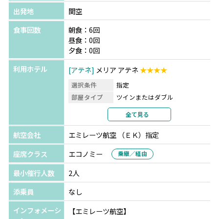
出発地
関空
食事回数
朝食：6回
昼食：0回
夕食：0回
利用ホテル
アテネ
メリア アテネ
★★★★
選択条件
指定
部屋タイプ
ツインまたはダブル
利用形態
2名1室利用
全て見る
部屋カテゴリ
航空会社
エミレーツ航空 （ＥＫ）指定
座席クラス
エコノミー
乗継／経由
最小催行人数
2人
添乗員
なし
インフォメーシ
【エミレーツ航空】