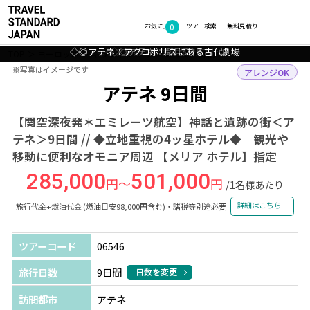
0
フォトギャラリー
お気に入り
ツアー検索
無料見積り
◇◎アテネ：アクロポリスにある古代劇場
◇◎アテネ：シンタグマ広場
◇◎アテネ：衛兵交代
◇◎アテネ：街並み
TOP
ヨーロッパ
ギリシャ
アテネ
ツアー詳細
※写真はイメージです
※写真はイメージです
アレンジOK
アテネ 9日間
【関空深夜発＊エミレーツ航空】神話と遺跡の街＜ア
テネ＞9日間 // ◆立地重視の4ッ星ホテル◆ 観光や
移動に便利なオモニア周辺 【メリア ホテル】指定
285,000
501,000
円～
円
/1名様あたり
詳細はこちら
旅行代金+燃油代金 (燃油目安98,000円含む)・諸税等別途必要
ツアーコード
06546
旅行日数
9日間
日数を変更
訪問都市
アテネ