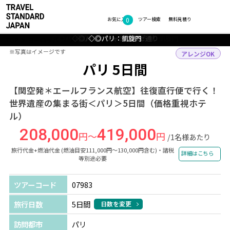
0
フォトギャラリー
お気に入り
ツアー検索
無料見積り
◇◎パリ：シャンゼリゼ通りからの凱旋門
◇◎パリ：シャンゼリゼ通り
◇◎パリ：ルーブル美術館
◇◎パリ：街並み
◇◎パリ：凱旋門
TOP
ヨーロッパ
フランス
パリ
ツアー詳細
※写真はイメージです
※写真はイメージです
アレンジOK
パリ 5日間
【関空発＊エールフランス航空】往復直行便で行く！
世界遺産の集まる街＜パリ＞5日間（価格重視ホテ
ル）
208,000
419,000
円～
円
/1名様あたり
旅行代金+燃油代金 (燃油目安111,000円～130,000円含む)・諸税
詳細はこちら
等別途必要
ツアーコード
07983
旅行日数
5日間
日数を変更
訪問都市
パリ