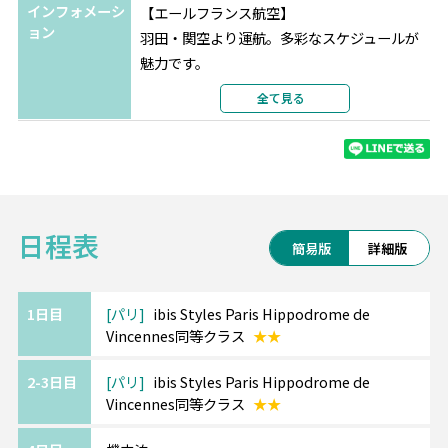
インフォメーシ
【エールフランス航空】
ョン
羽田・関空より運航。多彩なスケジュールが
魅力です。
プレミアムエコノミークラスもお勧めです。
全て見る
片道からお手配可能！
音楽･映画・ゲーム・テレビ番組など、
幅広い種類の機内エンターテインメントで空
の旅をお楽しみください。
日程表
《ツアーアレンジが得意です！》
簡易版
詳細版
欧州各都市との周遊アレンジや、宿泊数の変
更、
ホテルアップグレード・変更もお問い合わせ
1日目
パリ
ibis Styles Paris Hippodrome de
Vincennes同等クラス
★★
ください。
2-3日目
パリ
ibis Styles Paris Hippodrome de
《ご利用ホテルについて》
Vincennes同等クラス
★★
ホテルは価額重視のクラスとなります。
追加料金にて移動・観光に便利な中心エリア