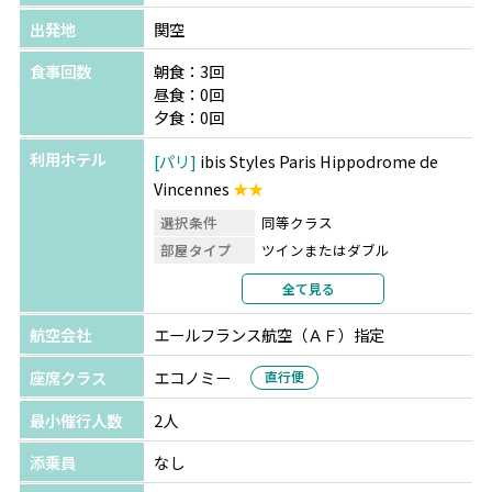
出発地
関空
食事回数
朝食：3回
昼食：0回
夕食：0回
利用ホテル
パリ
ibis Styles Paris Hippodrome de
Vincennes
★★
選択条件
同等クラス
部屋タイプ
ツインまたはダブル
利用形態
2名1室利用
全て見る
部屋カテゴリ
航空会社
エールフランス航空（ＡＦ）指定
座席クラス
エコノミー
直行便
最小催行人数
2人
添乗員
なし