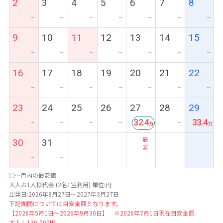
2
3
4
5
6
7
8
ー
ー
ー
ー
ー
ー
ー
9
10
11
12
13
14
15
ー
ー
ー
ー
ー
ー
ー
16
17
18
19
20
21
22
ー
ー
ー
ー
ー
ー
ー
23
24
25
26
27
28
29
32.4
33.4
ー
ー
ー
ー
ー
最
30
31
安
ー
ー
○
…月内の最安値
大人お1人様代金 (2名1室利用) 単位:円
出発日:2026年8月27日～2027年3月27日
下記期間については目安金額となります。
【2026年5月1日～2026年9月30日】 ※2026年7月1日現在目安金額
大人：130,000円