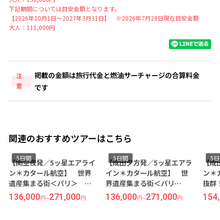
下記期間については目安金額となります。
【2026年10月1日～2027年3月31日】 ※2026年7月28日現在目安金額
大人：111,000円
掲載の金額は旅行代金と燃油サーチャージの合算料金
注
意
です
関連のおすすめツアーはこちら
5日間
5日間
5
【関空夜発／5ッ星エアライ
【成田夕方発／5ッ星エアラ
【成
ン＊カタール航空】 世界
イン＊カタール航空】 世
ン＊
遺産集まる街＜パリ＞ 5
界遺産集まる街＜パリ
抜群
日間（価格重視ホテル）
＞ 5日間（価格重視ホテ
歩圏
136,000
271,000
136,000
271,000
154
円
~
円
円
~
円
ル）
ス』