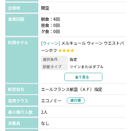
出発地
関空
食事回数
朝食：4回
昼食：0回
夕食：0回
利用ホテル
ウィーン
メルキュール ウィーン ウエストバ
ーンホフ
★★★★
選択条件
指定
部屋タイプ
ツインまたはダブル
利用形態
2名1室利用
全て見る
部屋カテゴリ
航空会社
エールフランス航空（ＡＦ）指定
パリ
メルキュール パリ モンマルトル サクレ
クール
★★★★
座席クラス
エコノミー
直行便
選択条件
指定
最小催行人数
2人
部屋タイプ
ツインまたはダブル
利用形態
2名1室利用
添乗員
なし
部屋カテゴリ