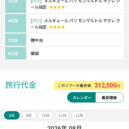
3日目
パリ
メルキュール パリ モンマルトル サクレ ク
《ツアーアレンジが得意です！》
ール指定
★★★★
欧州各都市との周遊アレンジや、宿泊数の変
更、
4日目
パリ
メルキュール パリ モンマルトル サクレ ク
ホテルアップグレード・変更もお問い合わせ
ール指定
★★★★
ください。
5日目
機中泊
【エールフランス航空】
6日目
帰国
羽田・関空より運航。多彩なスケジュールが
魅力です。
プレミアムエコノミークラスもお勧めです。
片道からお手配可能！
旅行代金
音楽･映画・ゲーム・テレビ番組など、
312,000
このツアーの最安値
円
幅広い種類の機内エンターテインメントで空
カレンダー
最安値順
の旅をお楽しみください。
8月
9月
10月
11月
12月
2026年 08月