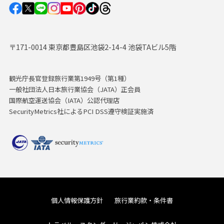
〒171-0014 東京都豊島区池袋2-14-4 池袋TAビル5階
観光庁長官登録旅行業第1949号（第1種）
一般社団法人日本旅行業協会（JATA）正会員
国際航空運送協会（IATA）公認代理店
SecurityMetrics社によるPCI DSS遵守検証実施済
個人情報保護方針
旅行業約款・条件書