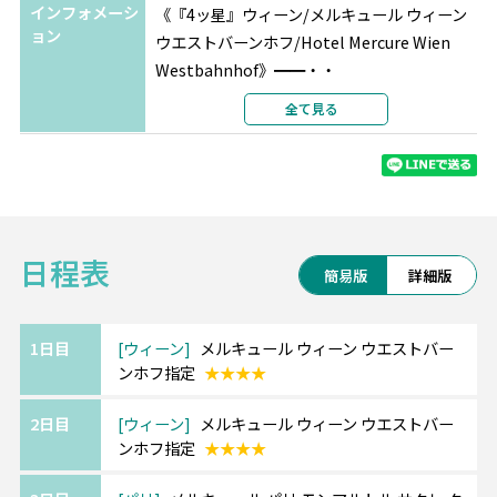
インフォメーシ
《『4ッ星』ウィーン/メルキュール ウィーン
ョン
ウエストバーンホフ/Hotel Mercure Wien
Westbahnhof》━━・・
西駅からとても近く、鉄道だけでなくトラム
全て見る
などの利用にも便利です。
ホテル内にはレストラン・バー、コーヒーシ
ョップがございます。
《『4ッ星』パリ/メルキュール パリ モンマル
日程表
トル サクレクール/Mercure Paris
簡易版
詳細版
Montmartre Sacre Coeur》━━・・
ムーランルージュにも近いサクレクールの麓
に位置し、
1日目
ウィーン
メルキュール ウィーン ウエストバー
ンホフ指定
★★★★
パリ北駅、サンラザール駅、地下鉄が利用可
能で、観光に非常に便利です。
2日目
ウィーン
メルキュール ウィーン ウエストバー
ンホフ指定
★★★★