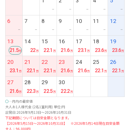
1
2
3
4
5
ー
ー
ー
ー
ー
6
7
8
9
10
11
12
ー
ー
ー
ー
ー
ー
ー
13
14
15
16
17
18
19
21.5
22
22.1
21.6
23.1
23.6
23.6
最
20
21
22
23
24
25
26
安
23.1
22.1
22.1
21.6
21.6
22.1
22.1
27
28
29
30
21.6
22.3
22.5
22.2
○
…月内の最安値
大人お1人様代金 (2名1室利用) 単位:円
出発日:2026年9月13日～2026年10月31日
下記期間については目安金額となります。
【2026年5月15日～2026年10月31日】 ※2026年5月14日現在目安金額
大人：96,000円