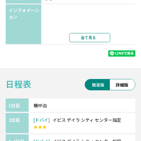
インフォメーシ
ョン
全て見る
《ドバイ/Dubai》━━・・
アラブ首長国連邦を構成する首長国の1つ、ド
バイ。
ブルジュ・ハリファ、ドバイモール、ドバ
イ・ファウンテン等、世界一を誇る見どころ
日程表
満載。
簡易版
詳細版
また、世界でも有名なリゾート地です。
ビーチ、ゴルフ、歴史的名所、夜景など、ド
バイの魅力を思う存分にお楽しみください。
1日目
機中泊
2日目
ドバイ
イビス デイラ シティ センター指定
★★★
《ドバイ/イビス デイラ シティ センター/ibis
Deira City Centre》━━・・