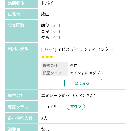
訪問都市
ドバイ
出発地
成田
食事回数
朝食：3回
昼食：0回
夕食：0回
利用ホテル
ドバイ
イビス デイラ シティ センター
★★★
選択条件
指定
部屋タイプ
ツインまたはダブル
利用形態
2名1室利用
全て見る
部屋カテゴリ
航空会社
エミレーツ航空 （ＥＫ）指定
座席クラス
エコノミー
直行便
最小催行人数
2人
添乗員
なし