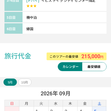
3-4日目
ドバイ
イビス デイラ シティ センター指定
ドバイ国際空港からメトロで約5分のDeira
★★★
City Center駅が最寄りになり、そこから徒歩
約3分という好立地のホテル。
5日目
機中泊
デイラシティセンターがそばにあり、買い物
にも便利。
6日目
帰国
Wi-Fiも無料で利用可能で、快適にお過ごし頂
けます。
旅行代金
215,000
このツアーの最安値
円
カレンダー
最安値順
9月
10月
2026年 09月
日
月
火
水
木
金
土