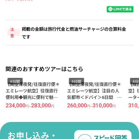
掲載の金額は旅行代金と燃油サーチャージの合算料金
注
意
です
関連のおすすめツアーはこちら
6日間
6日間
6
【関空深夜発/往復直行便＊
【関空深夜発/往復直行便＊
【成
エミレーツ航空】往復直行
エミレーツ航空】注目の人
空】
便利用◆観光に便利で魅力
気都市＜ドバイ＞6日間
ータ
的なビーチのすぐ近く！
☆☆5ッ星高級ホテル ラッフ
ャー
234,000
283,000
260,000
310,000
310
円
~
円
円
~
円
『ローブ ドバイ マリーナ』
ルズ ドバイ指定//朝食付き
ッ星
宿泊◆世界一が集まる街＜
☆☆
ィス
ドバイ＞6日間
注目
日間
お申し込み・