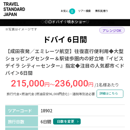
0
フォトギャラリー
お気に入り
ツアー検索
無料見積り
◇ドバイ：デザートサファリ
◇◎ドバイ：ドバイ水族館
◇◎ドバイ：噴水ショー
◇◎ドバイ：メトロ
◇◎ドバイ：香辛料
TOP
中近東・アフリカ
アラブ首長国連邦
ドバイ
ツアー詳細
※写真はイメージです
※写真はイメージです
アレンジOK
ドバイ 6日間
【成田夜発／エミレーツ航空】往復直行便利用◆大型
ショッピングセンター＆駅徒歩圏内の好立地『イビス
デイラ シティーセンター』指定◆注目の人気都市＜ド
バイ＞6日間
215,000
236,000
円～
円
/1名様あたり
詳細はこちら
旅行代金+燃油代金 (燃油目安96,000円含む)・諸税等別途必要
ツアーコード
18902
旅行日数
6日間
日数を変更