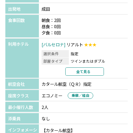
出発地
成田
食事回数
朝食：2回
昼食：0回
夕食：0回
利用ホテル
バルセロナ
リアルト
★★★
選択条件
指定
部屋タイプ
ツインまたはダブル
利用形態
2名1室利用
全て見る
部屋カテゴリ
航空会社
カタール航空（ＱＲ）指定
座席クラス
エコノミー
乗継／経由
最小催行人数
2人
添乗員
なし
インフォメーシ
【カタール航空】