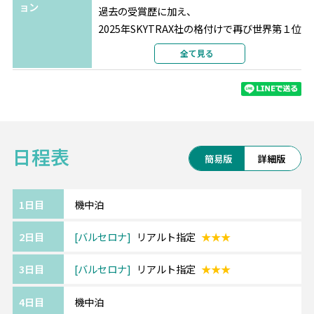
ョン
過去の受賞歴に加え、
2025年SKYTRAX社の格付けで再び世界第１位
に輝いたカタール航空。
全て見る
最新鋭の機材、最高の機内サービス、一流シ
ェフによる充実の機内食、
最先端のエンターテインメントをお楽しみく
ださい。
日程表
簡易版
詳細版
《バルセロナ/Barcelona》━━・・
ガウディ建築などの世界遺産が集まる街とし
て、多くの観光客が訪れます。
1日目
機中泊
サグラダ・ファミリアやグエル邸、カサミラ
2日目
バルセロナ
リアルト指定
★★★
などが名所です。
3日目
バルセロナ
リアルト指定
★★★
《ツアーアレンジが得意です！》
4日目
機中泊
欧州各都市との周遊アレンジや、宿泊数の変