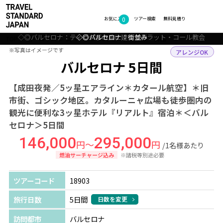
0
フォトギャラリー
お気に入り
ツアー検索
無料見積り
◇◎バルセロナ：ティビダボの丘に建つサグラット・コール教会
◇◎バルセロナ：夕暮れの港
◇◎バルセロナ：街並み
◇◎バルセロナ：街並み
TOP
ヨーロッパ
スペイン
バルセロナ
ツアー詳細
※写真はイメージです
※写真はイメージです
アレンジOK
バルセロナ 5日間
【成田夜発／5ッ星エアライン＊カタール航空】＊旧
市街、ゴシック地区。カタルーニャ広場も徒歩圏内の
観光に便利な3ッ星ホテル『リアルト』宿泊＊＜バル
セロナ＞5日間
146,000
295,000
円～
円
/1名様あたり
燃油サーチャージ込み
※諸税等別途必要
ツアーコード
18903
旅行日数
5日間
日数を変更
訪問都市
バルセロナ