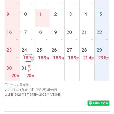
ー
ー
ー
ー
ー
ー
ー
9
10
11
12
13
14
15
ー
ー
ー
ー
ー
ー
ー
16
17
18
19
20
21
22
ー
ー
ー
ー
ー
ー
ー
23
24
25
26
27
28
29
18.7
18.9
18.9
18.9
21.4
23.5
ー
最
30
31
安
20
20
○
…月内の最安値
大人お1人様代金 (2名1室利用) 単位:円
出発日:2026年8月24日～2027年4月30日