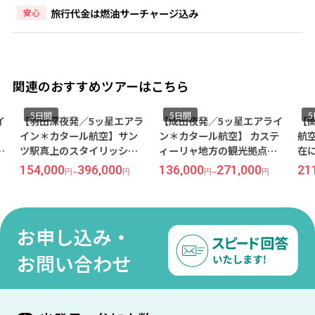
旅行代金は燃油サーチャージ込み
安心
関連のおすすめツアーはこちら
5日間
5日間
5
【羽田深夜発／5ッ星エアラ
【成田夜発／5ッ星エアライ
【関
イン＊カタール航空】サン
ン＊カタール航空】 カステ
航空
ツ駅真上のスタイリッシュ
ィーリャ地方の観光拠点＜
在に
な4ッ星『バルセロサンツ』
マドリード＞5日間（価格重
＞5
154,000
396,000
136,000
271,000
211
円
~
円
円
~
円
宿泊 5日間
視ホテル） ～個人旅行だ
用）
からアレンジ自在～
お申し込み・
お問い合わせ