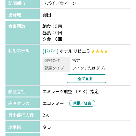
訪問都市
ドバイ／ウィーン
出発地
羽田
食事回数
朝食：5回
昼食：0回
夕食：0回
利用ホテル
ドバイ
ホテル リビエラ
★★★★
選択条件
指定
部屋タイプ
ツインまたはダブル
利用形態
2名1室利用
全て見る
部屋カテゴリ
航空会社
エミレーツ航空 （ＥＫ）指定
ウィーン
メルキュール ウィーン ウエストバ
ーンホフ
★★★★
座席クラス
エコノミー
乗継／経由
選択条件
指定
最小催行人数
2人
部屋タイプ
ツインまたはダブル
利用形態
2名1室利用
添乗員
なし
部屋カテゴリ