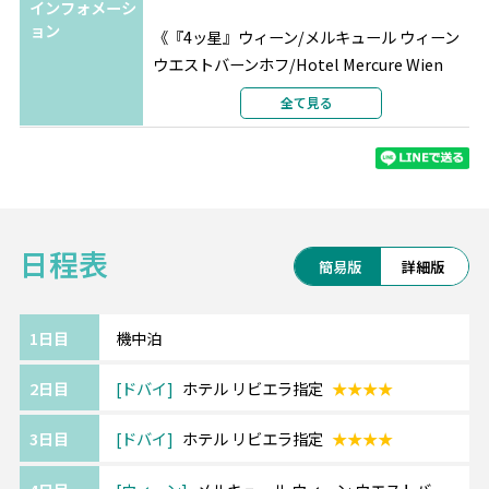
インフォメーシ
ョン
《『4ッ星』ウィーン/メルキュール ウィーン
ウエストバーンホフ/Hotel Mercure Wien
Westbahnhof》━━・・
全て見る
西駅からとても近く、鉄道だけでなくトラム
などの利用にも便利です。
ホテル内にはレストラン・バー、コーヒーシ
ョップがございます。
日程表
簡易版
詳細版
《『4ッ星』ドバイ/ホテル リビエラ/Hotel
Riviera 》
日本人観光客に大人気のホテル。日本食レス
1日目
機中泊
トランもあります。
2日目
ドバイ
ホテル リビエラ指定
★★★★
クリーク沿いに建っており、アブラ(船)乗り場
まで徒歩約3分、
3日目
ドバイ
ホテル リビエラ指定
★★★★
メトロBaniyas Square駅までも徒歩10分程度
と、どこに行くにも便利なロケーション。