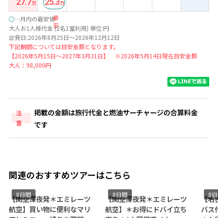
27.7
25.3
最
○
…月内の最安値
安
大人お1人様代金 (2名1室利用) 単位:円
出発日:2026年8月25日～2026年12月12日
下記期間については目安金額となります。
【2026年5月15日～2027年3月31日】 ※2026年5月14日現在目安金額
大人：98,000円
掲載の金額は旅行代金と燃油サーチャージの合算料金
注
意
です
関連のおすすめツアーはこちら
8日間
8日間
8
【関空深夜発＊エミレーツ
【関空深夜発＊エミレーツ
【名
航空】買い物に便利なマリ
航空】＊お得にドバイ立ち
バス