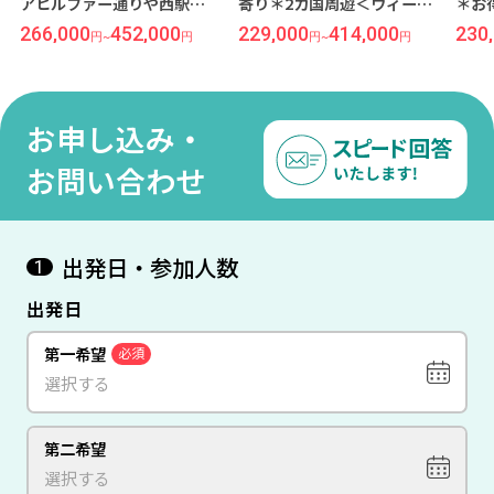
アヒルファー通りや西駅に
寄り＊2カ国周遊＜ウィーン
＊お
徒歩圏内『メルキュール ウ
×ドバイ＞8日間（価格重視
カ国
266,000
452,000
229,000
414,000
230
円
~
円
円
~
円
エストバーンホフ』滞在重
ホテル）
イ＞
視『リビエラ』宿泊＜ウィ
ル）
ーン×ドバイ＞8日間
お申し込み・
お問い合わせ
出発日・参加人数
1
出発日
第一希望
必須
第二希望