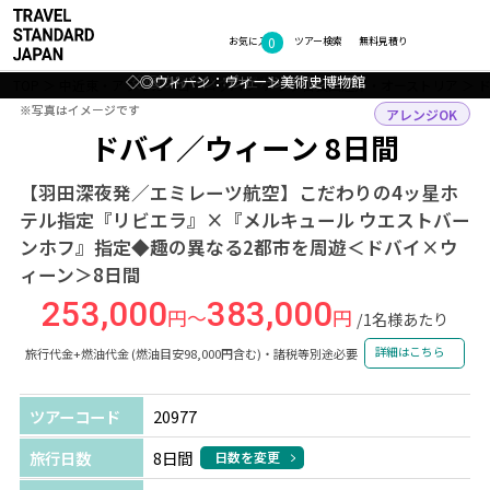
0
フォトギャラリー
お気に入り
ツアー検索
無料見積り
◇◎ウィーン：ウィーン美術史博物館
◇◎ウィーン：シェーンブルン宮殿
◇ドバイ：デザートサファリ
◇◎ドバイ：ドバイ水族館
TOP
中近東・アフリカ・ヨーロッパ
アラブ首長国連邦・オーストリア
※写真はイメージです
※写真はイメージです
アレンジOK
ドバイ／ウィーン 8日間
【羽田深夜発／エミレーツ航空】こだわりの4ッ星ホ
テル指定『リビエラ』×『メルキュール ウエストバー
ンホフ』指定◆趣の異なる2都市を周遊＜ドバイ×ウ
ィーン＞8日間
253,000
383,000
円～
円
/1名様あたり
詳細はこちら
旅行代金+燃油代金 (燃油目安98,000円含む)・諸税等別途必要
ツアーコード
20977
旅行日数
8日間
日数を変更