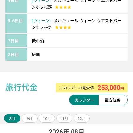
4日目
ウィーン
メルキュール ウィーン ウエストバー
ンホフ指定
★★★★
《ツアーアレンジが得意です！》
5-6日目
ウィーン
メルキュール ウィーン ウエストバー
欧州各都市との周遊アレンジや、宿泊数の変
ンホフ指定
★★★★
更、
ホテルアップグレード・変更もお問い合わせ
7日目
機中泊
ください。
8日目
帰国
【エミレーツ航空】
SKYTRAX社の格付けで例年上位の実績を誇り
ます。
旅行代金
最新の機材・設備、厳選された機内食、
253,000
このツアーの最安値
円
充実の機内エンターテインメントをお楽しみ
ください。
カレンダー
最安値順
※航空会社の事情により予告なく変更となる
場合がございます。
8月
9月
10月
11月
12月
2026年 08月