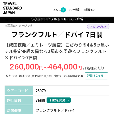
0
フォトギャラリー
お気に入り
ツアー検索
無料見積り
◇◎フランクフルト：レーマー広場
◇◎ドバイ：パーム・ジュメイラ
◇◎ドバイ：ジュメイラモスク
◇◎フランクフルト：街並み
TOP
ヨーロッパ・中近東・アフリカ
ドイツ・アラブ首長国連邦
フラン
※写真はイメージです
※写真はイメージです
アレンジOK
フランクフルト／ドバイ 7日間
【成田夜発／エミレーツ航空】こだわりの4＆5ッ星ホ
テル指定◆趣の異なる2都市を周遊＜フランクフルト
×ドバイ＞7日間
260,000
464,000
円～
円
/1名様あたり
詳細はこちら
旅行代金+燃油代金 (燃油目安98,000円含む)・諸税等別途必要
ツアーコード
25979
旅行日数
7日間
日数を変更
訪問都市
フランクフルト／ドバイ