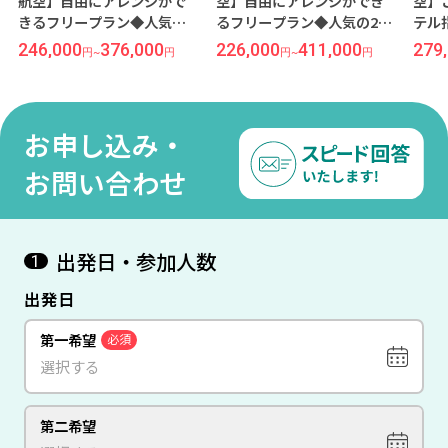
航空】自由にアレンジがで
空】自由にアレンジができ
空】
きるフリープラン◆人気の2
るフリープラン◆人気の2都
テル
都市周遊＜ミュンヘン×ド
市周遊＜ミュンヘン×ドバ
＜ミ
246,000
376,000
226,000
411,000
279
円
~
円
円
~
円
バイ＞7日間
イ＞7日間
間
お申し込み・
お問い合わせ
出発日・参加人数
1
出発日
第一希望
必須
第二希望