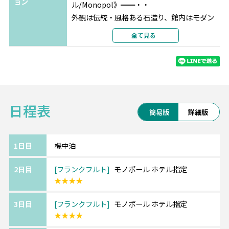
ョン
ル/Monopol》━━・・
外観は伝統・風格ある石造り、館内はモダン
で明るい雰囲気の4ッ星ホテル。
全て見る
中央駅のすぐそばに位置し、旧市街や近郊へ
の観光にも便利な立地です。
《『5ッ星』ドバイ/グランド ハイアット ドバ
イ/Grand Hyatt Dubai》━━・・
日程表
15ヘクタールの美しい庭園、14軒のレストラ
簡易版
詳細版
ン/バー、プランジプール、
スチームルーム、サウナ、ジャグジー、スカ
ッシュコート2面、ジム、
1日目
機中泊
屋外ラッププールなどを備えています。
2日目
フランクフルト
モノポール ホテル指定
現代的な内装で広々とした客室で旅の疲れを
★★★★
癒してください。
3日目
フランクフルト
モノポール ホテル指定
【エミレーツ航空】
★★★★
SKYTRAX社の格付けで例年上位の実績を誇り