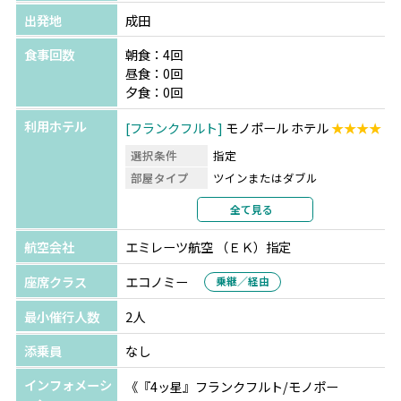
出発地
成田
食事回数
朝食：4回
昼食：0回
夕食：0回
利用ホテル
フランクフルト
モノポール ホテル
★★★★
選択条件
指定
部屋タイプ
ツインまたはダブル
利用形態
2名1室利用
全て見る
部屋カテゴリ
指定なし
航空会社
エミレーツ航空 （ＥＫ）指定
ドバイ
グランド ハイアット ドバイ
★★★★★
座席クラス
エコノミー
乗継／経由
選択条件
指定
最小催行人数
2人
部屋タイプ
ツインまたはダブル
利用形態
2名1室利用
添乗員
なし
部屋カテゴリ
インフォメーシ
《『4ッ星』フランクフルト/モノポー