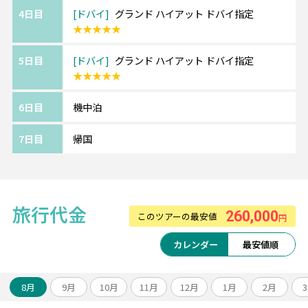
ます。
4日目
ドバイ
グランド ハイアット ドバイ指定
最新の機材・設備、厳選された機内食、
★★★★★
充実の機内エンターテインメントをお楽しみ
ください。
5日目
ドバイ
グランド ハイアット ドバイ指定
★★★★★
※航空会社の事情により予告なく変更となる
場合がございます。
6日目
機中泊
《ツアーアレンジが得意です！》
7日目
帰国
欧州各都市との周遊アレンジや、宿泊数の変
更、
ホテルアップグレード・変更もお問い合わせ
ください。
旅行代金
260,000
このツアーの最安値
円
カレンダー
最安値順
8月
9月
10月
11月
12月
1月
2月