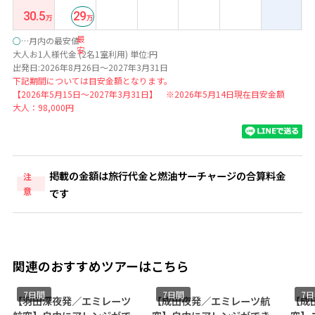
30.5
29
最
○
…月内の最安値
安
大人お1人様代金 (2名1室利用) 単位:円
出発日:2026年8月26日～2027年3月31日
下記期間については目安金額となります。
【2026年5月15日～2027年3月31日】 ※2026年5月14日現在目安金額
大人：98,000円
掲載の金額は旅行代金と燃油サーチャージの合算料金
注
意
です
関連のおすすめツアーはこちら
7日間
7日間
7
【羽田深夜発／エミレーツ
【成田夜発／エミレーツ航
【成