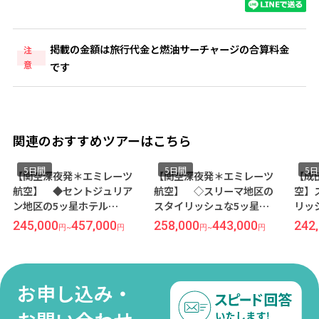
掲載の金額は旅行代金と燃油サーチャージの合算料金
注
意
です
関連のおすすめツアーはこちら
5日間
5日間
5
【関空深夜発＊エミレーツ
【関空深夜発＊エミレーツ
【成
航空】 ◆セントジュリア
航空】 ◇スリーマ地区の
空】
ン地区の5ッ星ホテル
スタイリッシュな5ッ星
リッ
◆『HILTON MALTA/ヒルト
◇『THE PALACE/ザ・パレ
ス』
245,000
457,000
258,000
443,000
242
円
~
円
円
~
円
ンマルタ』宿泊◆紺碧の地
ス』指定◆紺碧の地中海リ
ゾー
中海リゾート＜マルタ島＞5
ゾート＜マルタ島＞5日間
日間
お申し込み・