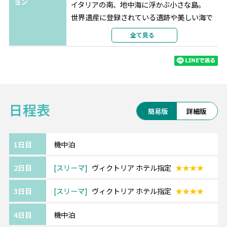
ョン
イタリアの南、地中海に浮かぶ小さな島。
世界遺産に登録されている遺跡や美しい海で
人気のリゾート地です。
全て見る
治安がよく、公用語の1つが英語なのも旅行し
やすいポイントです。
《『4ッ星』マルタ島:スリーマ地区/ヴィクト
リア ホテル/The Victoria Hotel》
日程表
スリーマ地区に位置する4ッ星ホテル。
簡易版
詳細版
白亜の堂々たる外観には風格があり、ロビー
も重厚な造りで高級感があります。
地中海スタイルのカラーリングで明るい雰囲
1日目
機中泊
気でまとめられたホテルです。
2日目
スリーマ
ヴィクトリア ホテル指定
★★★★
【エミレーツ航空】
3日目
スリーマ
ヴィクトリア ホテル指定
★★★★
SKYTRAX社の格付けで例年上位の実績を誇り
ます。
4日目
機中泊
最新の機材・設備、厳選された機内食、