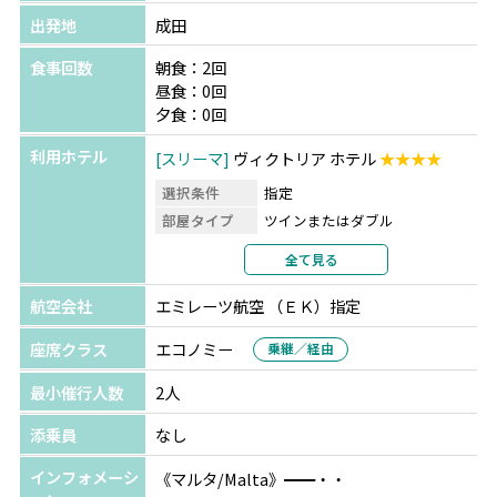
出発地
成田
食事回数
朝食：2回
昼食：0回
夕食：0回
利用ホテル
スリーマ
ヴィクトリア ホテル
★★★★
選択条件
指定
部屋タイプ
ツインまたはダブル
利用形態
2名1室利用
全て見る
部屋カテゴリ
指定なし
航空会社
エミレーツ航空 （ＥＫ）指定
座席クラス
エコノミー
乗継／経由
最小催行人数
2人
添乗員
なし
インフォメーシ
《マルタ/Malta》━━・・