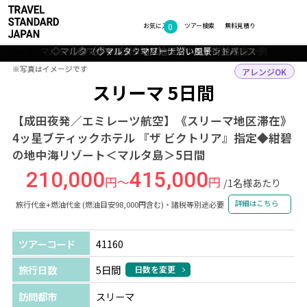
0
フォトギャラリー
お気に入り
ツアー検索
無料見積り
マルタ（スリーマ地区）：ヴィクトリア ホテル 客室一例
マルタ（スリーマ地区）：ヴィクトリア ホテル プール
◇マルタ（ヴァレッタ地区）：プレジデントパレス
◇◎マルタ（スリーマ地区）：船と街並み
◇マルタ：マリーナ沿い風景
TOP
ヨーロッパ
マルタ
スリーマ
ツアー詳細
※写真はイメージです
※写真はイメージです
アレンジOK
スリーマ 5日間
【成田夜発／エミレーツ航空】《スリーマ地区滞在》
4ッ星ブティックホテル 『ザ ビクトリア』指定◆紺碧
の地中海リゾート＜マルタ島＞5日間
210,000
415,000
円～
円
/1名様あたり
詳細はこちら
旅行代金+燃油代金 (燃油目安98,000円含む)・諸税等別途必要
ツアーコード
41160
旅行日数
5日間
日数を変更
訪問都市
スリーマ