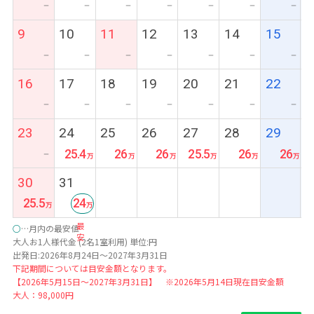
ー
ー
ー
ー
ー
ー
ー
9
10
11
12
13
14
15
ー
ー
ー
ー
ー
ー
ー
16
17
18
19
20
21
22
ー
ー
ー
ー
ー
ー
ー
23
24
25
26
27
28
29
25.4
26
26
25.5
26
26
ー
30
31
25.5
24
最
○
…月内の最安値
安
大人お1人様代金 (2名1室利用) 単位:円
出発日:2026年8月24日～2027年3月31日
下記期間については目安金額となります。
【2026年5月15日～2027年3月31日】 ※2026年5月14日現在目安金額
大人：98,000円