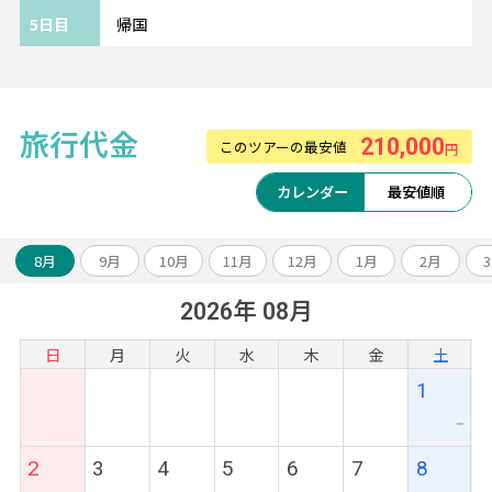
充実の機内エンターテインメントをお楽しみ
5日目
帰国
ください。
※航空会社の事情により予告なく変更となる
場合がございます。
旅行代金
210,000
このツアーの最安値
《ツアーアレンジが得意です！》
円
欧州各都市との周遊アレンジや、宿泊数の変
カレンダー
最安値順
更、
ホテルアップグレード・変更もお問い合わせ
ください。
8月
9月
10月
11月
12月
1月
2月
2026年 08月
日
月
火
水
木
金
土
1
ー
2
3
4
5
6
7
8