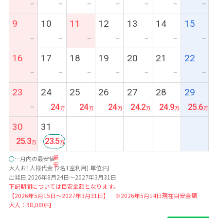
ー
ー
ー
ー
ー
ー
ー
9
10
11
12
13
14
15
ー
ー
ー
ー
ー
ー
ー
16
17
18
19
20
21
22
ー
ー
ー
ー
ー
ー
ー
23
24
25
26
27
28
29
24
24
24
24.2
24.9
25.6
ー
30
31
25.3
23.5
最
○
…月内の最安値
安
大人お1人様代金 (2名1室利用) 単位:円
出発日:2026年8月24日～2027年3月31日
下記期間については目安金額となります。
【2026年5月15日～2027年3月31日】 ※2026年5月14日現在目安金額
大人：98,000円