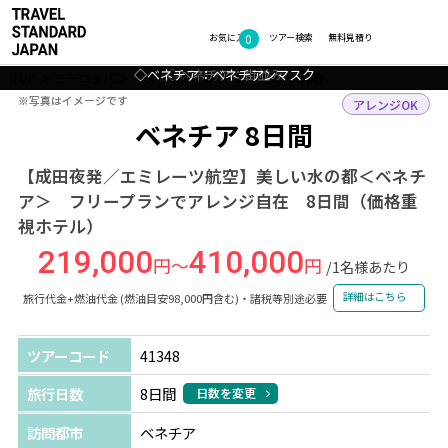
0
フォトギャラリー
お気に入り
ツアー検索
無料見積り
◇ベネチア：グランド・カナル
◇ベネチア：ベネチアンマスク
◇ベネチア：ゴンドラ
◇ベネチア：街並み
TOP
ヨーロッパ
イタリア
ベネチア
ツアー詳細
※写真はイメージです
※写真はイメージです
アレンジOK
ベネチア 8日間
【成田夜発／エミレーツ航空】美しい水の都＜ベネチ
ア＞ フリープランでアレンジ自在 8日間（価格重
視ホテル）
219,000
410,000
円～
円
/1名様あたり
詳細はこちら
旅行代金+燃油代金 (燃油目安98,000円含む)・諸税等別途必要
ツアーコード
41348
旅行日数
8日間
日数を変更
訪問都市
ベネチア