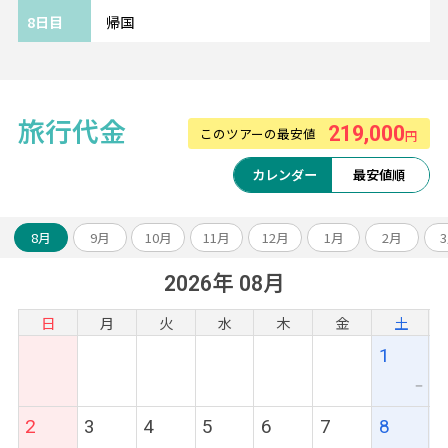
8日目
帰国
《ご利用ホテルについて》
ホテルは価額重視のクラスとなります。
追加料金にて移動・観光に便利な中心エリア
旅行代金
219,000
このツアーの最安値
へのグレードアップや
円
ホテルアレンジも可能です。
カレンダー
最安値順
《ツアーアレンジが得意です！》
8月
9月
10月
11月
12月
1月
2月
欧州各都市との周遊アレンジや、宿泊数の変
2026年 08月
更、
ホテルアップグレード・変更もお問い合わせ
日
月
火
水
木
金
土
ください。
1
ー
2
3
4
5
6
7
8