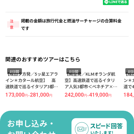
掲載の金額は旅行代金と燃油サーチャージの合算料金
注
意
です
関連のおすすめツアーはこちら
8日間
8日間
8
【成田夕方発／5ッ星エアラ
【関空発／KLMオランダ航
【成
イン＊カタール航空】 高
空】高速鉄道で巡るイタリ
ン＊
速鉄道で巡るイタリア3都市
ア人気3都市＜ベネチア×フ
道で
＜ローマ×フィレンツェ×
ィレンツェ×ローマ＞8日間
フリ
173,000
281,000
242,000
419,000
184
円
~
円
円
~
円
ベネチア＞8日間（価格重視
（価格重視ホテル利用）
ーマ
ホテル利用）
チア
重視
お申し込み・