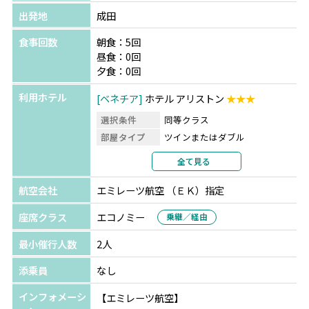
出発地
成田
食事回数
朝食：5回
昼食：0回
夕食：0回
利用ホテル
ベネチア
ホテル アリストン
★★★
選択条件
同等クラス
部屋タイプ
ツインまたはダブル
利用形態
2名1室利用
全て見る
部屋カテゴリ
指定なし
航空会社
エミレーツ航空 （ＥＫ）指定
座席クラス
エコノミー
乗継／経由
最小催行人数
2人
添乗員
なし
インフォメーシ
【エミレーツ航空】