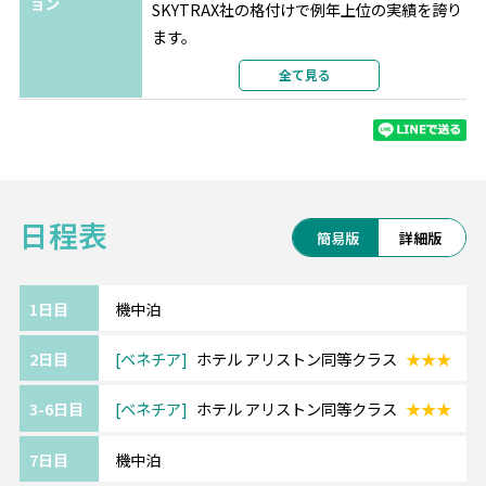
ョン
SKYTRAX社の格付けで例年上位の実績を誇り
ます。
最新の機材・設備、厳選された機内食、
全て見る
充実の機内エンターテインメントをお楽しみ
ください。
※航空会社の事情により予告なく変更となる
場合がございます。
日程表
簡易版
詳細版
《ベネチア/Venice》━━・・
世界中で最も美しい水の都といわれるベネチ
ア。
1日目
機中泊
海に連なる潟湖上に栄えた街で、
2日目
ベネチア
ホテル アリストン同等クラス
★★★
大運河をはじめ150もの運河が網の目のように
はりめぐらされています。
3-6日目
ベネチア
ホテル アリストン同等クラス
★★★
ゴンドラに乗りながらカンツォーネを聞く、
ロマンチックなゴンドラセレナーデが人気を
7日目
機中泊
集めています。