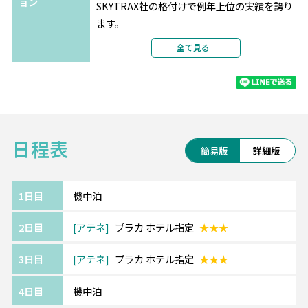
ョン
SKYTRAX社の格付けで例年上位の実績を誇り
ます。
最新の機材・設備、厳選された機内食、
全て見る
充実の機内エンターテインメントをお楽しみ
ください。
※航空会社の事情により予告なく変更となる
場合がございます。
日程表
《アテネ/Athens》━━・・
簡易版
詳細版
世界でもっとも古い都市の1つ、約3,400年の
歴史があるアテネ。
世界遺産のパルテノン神殿をはじめ数々の遺
1日目
機中泊
跡を見ることができます。
2日目
アテネ
プラカ ホテル指定
★★★
また、遺跡群がライトアップされた幻想的な
夜のアテネも魅力。
3日目
アテネ
プラカ ホテル指定
★★★
《アテネ/プラカ ホテル/Plaka Hotel》
4日目
機中泊
━━・・