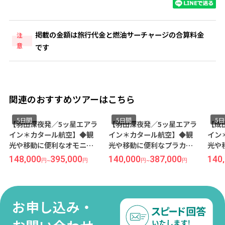
掲載の金額は旅行代金と燃油サーチャージの合算料金
注
意
です
関連のおすすめツアーはこちら
5日間
5日間
5
【羽田深夜発／5ッ星エアラ
【羽田深夜発／5ッ星エアラ
【成
イン＊カタール航空】◆観
イン＊カタール航空】◆観
イン
光や移動に便利なオモニア
光や移動に便利なプラカ地
光や
周辺 4ッ星【メリア ホテ
区周辺 3ッ星【プラカホテ
区周
148,000
395,000
140,000
387,000
140
円
~
円
円
~
円
ル】宿泊◆神話と遺跡の街
ル】宿泊◆神話と遺跡の街
ル】
＜アテネ＞5日間
＜アテネ＞5日間
＜ア
お申し込み・