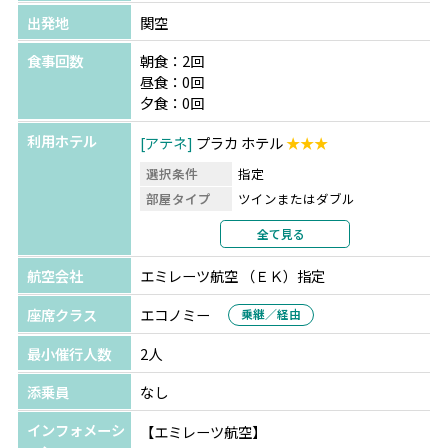
出発地
関空
食事回数
朝食：2回
昼食：0回
夕食：0回
利用ホテル
アテネ
プラカ ホテル
★★★
選択条件
指定
部屋タイプ
ツインまたはダブル
利用形態
2名1室利用
全て見る
部屋カテゴリ
指定なし
航空会社
エミレーツ航空 （ＥＫ）指定
座席クラス
エコノミー
乗継／経由
最小催行人数
2人
添乗員
なし
インフォメーシ
【エミレーツ航空】