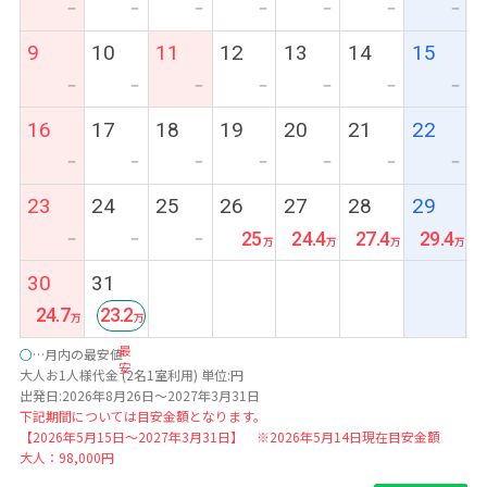
ー
ー
ー
ー
ー
ー
ー
9
10
11
12
13
14
15
ー
ー
ー
ー
ー
ー
ー
16
17
18
19
20
21
22
ー
ー
ー
ー
ー
ー
ー
23
24
25
26
27
28
29
25
24.4
27.4
29.4
ー
ー
ー
30
31
24.7
23.2
最
○
…月内の最安値
安
大人お1人様代金 (2名1室利用) 単位:円
出発日:2026年8月26日～2027年3月31日
下記期間については目安金額となります。
【2026年5月15日～2027年3月31日】 ※2026年5月14日現在目安金額
大人：98,000円