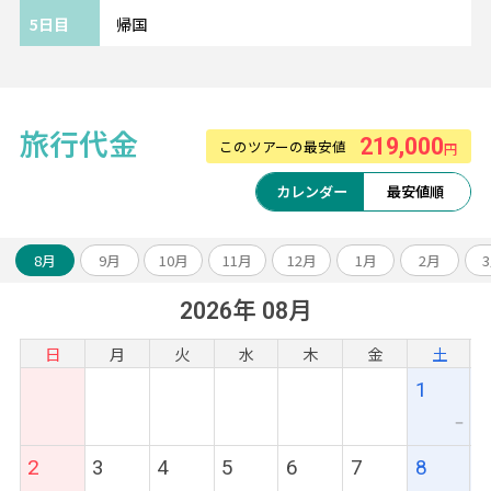
アテネ中心部に位置しており、シンタグマ広
5日目
帰国
場まで徒歩わずか5分ほど、
アクロポリス、古代アゴラまで1km圏内の場
所にあります。
屋上バーからはアテネ市街の美しい景色を見
旅行代金
219,000
このツアーの最安値
渡せます。
円
カレンダー
最安値順
《ツアーアレンジが得意です！》
欧州各都市との周遊アレンジや、宿泊数の変
更、
8月
9月
10月
11月
12月
1月
2月
ホテルアップグレード・変更もお問い合わせ
2026年 08月
ください。
日
月
火
水
木
金
土
1
ー
2
3
4
5
6
7
8