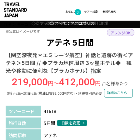
0
フォトギャラリー
お気に入り
ツアー検索
無料見積り
◇◎アテネ：アクロポリスにある古代劇場
◇◎アテネ：シンタグマ広場
◇◎アテネ：アクロポリス
◇◎アテネ：ゼウス神殿
TOP
ヨーロッパ
ギリシャ
アテネ
ツアー詳細
※写真はイメージです
※写真はイメージです
アレンジOK
アテネ 5日間
【関空深夜発＊エミレーツ航空】神話と遺跡の街＜ア
テネ＞5日間 // ◆プラカ地区周辺 3ッ星ホテル◆ 観
光や移動に便利な【プラカホテル】指定
219,000
412,000
円～
円
/1名様あたり
詳細はこちら
旅行代金+燃油代金 (燃油目安98,000円含む)・諸税等別途必要
ツアーコード
41618
旅行日数
5日間
日数を変更
訪問都市
アテネ