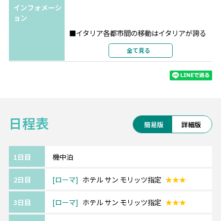
インフォメーシ
ベネチア
ホテル ナチョナーレ
★★★
ョン
選択条件
指定
■イタリア各都市間の移動はイタリアが誇る
部屋タイプ
ツインまたはダブル
高速列車利用。
全て見る
利用形態
2名1室利用
※イタロまたはフレッチャとなります。追
部屋カテゴリ
指定なし
加代金にて指定も可能です。
ドバイ
ホテル リビエラ
★★★★
【エミレーツ航空】
選択条件
指定
SKYTRAX社の格付けで例年上位の実績を誇り
部屋タイプ
ツインまたはダブル
日程表
ます。
利用形態
2名1室利用
簡易版
詳細版
最新の機材・設備、厳選された機内食、
部屋カテゴリ
指定なし
充実の機内エンターテインメントをお楽しみ
ください。
1日目
機中泊
※航空会社の事情により予告なく変更となる
2日目
ローマ
ホテル サン モリッツ指定
★★★
場合がございます。
3日目
ローマ
ホテル サン モリッツ指定
★★★
《ドバイ/Dubai》━━・・
アラブ首長国連邦を構成する首長国の1つ、ド