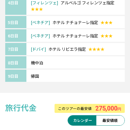
4日目
フィレンツェ
アルベルゴ フィレンツェ指定
バイ。
★★★
ブルジュ・ハリファ、ドバイモール、ドバ
イ・ファウンテン等、世界一を誇る見どころ
5日目
ベネチア
ホテル ナチョナーレ指定
★★★
満載。
また、世界でも有名なリゾート地です。
6日目
ベネチア
ホテル ナチョナーレ指定
★★★
ビーチ、ゴルフ、歴史的名所、夜景など、ド
バイの魅力を思う存分にお楽しみください。
7日目
ドバイ
ホテル リビエラ指定
★★★★
8日目
機中泊
《『4ッ星』ドバイ/ホテル リビエラ/Hotel
Riviera 》
9日目
帰国
日本人観光客に大人気のホテル。日本食レス
トランもあります。
クリーク沿いに建っており、アブラ(船)乗り場
まで徒歩約3分、
旅行代金
メトロBaniyas Square駅までも徒歩10分程度
275,000
このツアーの最安値
円
と、どこに行くにも便利なロケーション。
カレンダー
最安値順