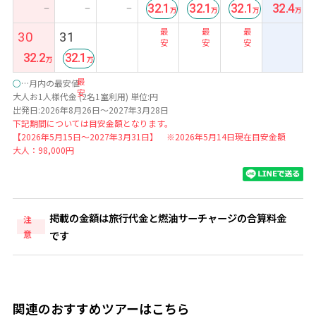
32.1
32.1
32.1
32.4
ー
ー
ー
最
最
最
30
31
安
安
安
32.2
32.1
最
○
…月内の最安値
安
大人お1人様代金 (2名1室利用) 単位:円
出発日:2026年8月26日～2027年3月28日
下記期間については目安金額となります。
【2026年5月15日～2027年3月31日】 ※2026年5月14日現在目安金額
大人：98,000円
掲載の金額は旅行代金と燃油サーチャージの合算料金
注
意
です
関連のおすすめツアーはこちら