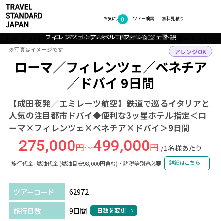
0
フォトギャラリー
お気に入り
ツアー検索
無料見積り
フィレンツェ：アルベルゴ フィレンツェ 外観
ローマ：ホテル サン モリッツ 客室一例
◇ローマ：スペイン階段
◇◎ドバイ：街並み
TOP
ヨーロッパ・中近東・アフリカ
イタリア・アラブ首長国連邦
ロー
※写真はイメージです
※写真はイメージです
アレンジOK
ローマ／フィレンツェ／ベネチア
／ドバイ 9日間
【成田夜発／エミレーツ航空】鉄道で巡るイタリアと
人気の注目都市ドバイ◆便利な3ッ星ホテル指定＜ロ
ーマ×フィレンツェ×ベネチア×ドバイ＞9日間
275,000
499,000
円～
円
/1名様あたり
詳細はこちら
旅行代金+燃油代金 (燃油目安98,000円含む)・諸税等別途必要
ツアーコード
62972
旅行日数
9日間
日数を変更