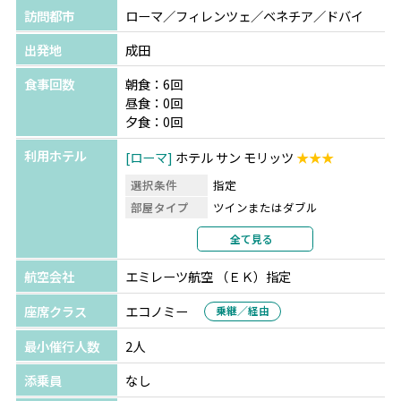
訪問都市
ローマ／フィレンツェ／ベネチア／ドバイ
出発地
成田
食事回数
朝食：6回
昼食：0回
夕食：0回
利用ホテル
ローマ
ホテル サン モリッツ
★★★
選択条件
指定
部屋タイプ
ツインまたはダブル
利用形態
2名1室利用
全て見る
部屋カテゴリ
指定なし
航空会社
エミレーツ航空 （ＥＫ）指定
フィレンツェ
アルベルゴ フィレンツェ
★★★
座席クラス
エコノミー
乗継／経由
選択条件
指定
最小催行人数
2人
部屋タイプ
ツインまたはダブル
利用形態
2名1室利用
添乗員
なし
部屋カテゴリ
指定なし