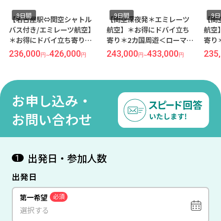
9日間
9日間
9
【名古屋駅⇔関空シャトル
【関空深夜発＊エミレーツ
【関
バス付き/エミレーツ航空】
航空】＊お得にドバイ立ち
航空
＊お得にドバイ立ち寄り＊2
寄り＊2カ国周遊＜ローマ×
寄り
カ国周遊＜ベネチア×ドバ
ドバイ＞9日間（価格重視ホ
×ド
236,000
426,000
243,000
433,000
235
円
~
円
円
~
円
イ＞9日間（価格重視ホテ
テル）
ホテ
ル）
お申し込み・
お問い合わせ
出発日・参加人数
1
出発日
第一希望
必須