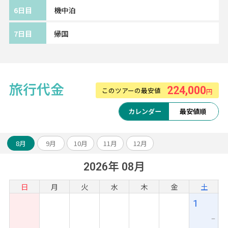
最新の機材・設備、厳選された機内食、
6日目
機中泊
充実の機内エンターテインメントをお楽しみ
ください。
7日目
帰国
※航空会社の事情により予告なく変更となる
場合がございます。
《ツアーアレンジが得意です！》
旅行代金
224,000
このツアーの最安値
円
欧州各都市との周遊アレンジや、宿泊数の変
更、
カレンダー
最安値順
ホテルアップグレード・変更もお問い合わせ
ください。
8月
9月
10月
11月
12月
2026年 08月
日
月
火
水
木
金
土
1
ー