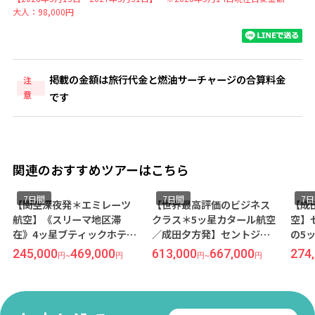
大人：98,000円
掲載の金額は旅行代金と燃油サーチャージの合算料金
注
意
です
関連のおすすめツアーはこちら
7日間
7日間
7
【関空深夜発＊エミレーツ
【世界最高評価のビジネス
【成
航空】《スリーマ地区滞
クラス＊5ッ星カタール航空
空】
在》4ッ星ブティックホテル
／成田夕方発】セントジュ
の5
『ザ ビクトリア ホテル』指
リアン地区の5ッ星ホテル
マル
245,000
469,000
613,000
667,000
274
円
~
円
円
~
円
定◆紺碧の地中海リゾート
『HILTON MALTA/ヒルトン
海リ
＜マルタ島＞7日間
マルタ』宿泊◆紺碧の地中
間
海リゾート＜マルタ島＞7日
間