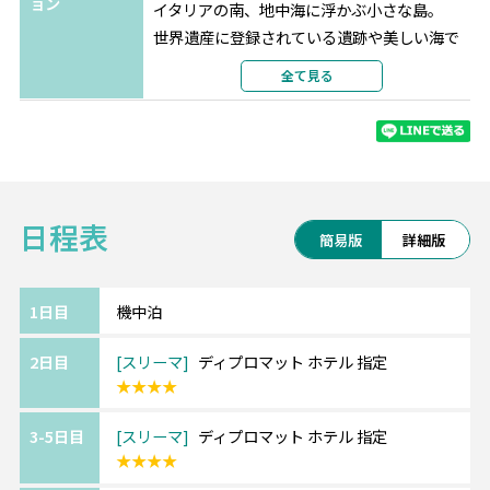
ョン
イタリアの南、地中海に浮かぶ小さな島。
世界遺産に登録されている遺跡や美しい海で
人気のリゾート地です。
全て見る
治安がよく、公用語の1つが英語なのも旅行し
やすいポイントです。
《『4ッ星』マルタ/ディプロマット ホテ
ル/The Diplomat Hotel》
日程表
人気のスリーマ中心部、海岸沿いのプロムナ
簡易版
詳細版
ードに位置しているためビーチは目の前。
屋上のプールとサンデッキから地中海が見渡
せます。
1日目
機中泊
ホテル外にヴァレッタ、セントジュリアン行
2日目
スリーマ
ディプロマット ホテル 指定
きのバスが停まります。
★★★★
【エミレーツ航空】
3-5日目
スリーマ
ディプロマット ホテル 指定
SKYTRAX社の格付けで例年上位の実績を誇り
★★★★
ます。