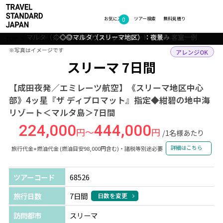
0
フォトギャラリー
お気に入り
ツアー検索
無料見積り
マルタ（スリーマ地区）：ディプロマット ホテル 客室一例
マルタ（スリーマ地区）：ディプロマット ホテル ロビー
マルタ（スリーマ地区）：ディプロマット ホテル 外観
◇◎マルタ（ヴァレッタ地区）：街並み
◇◎マルタ（スリーマ地区）：夜景
TOP
ヨーロッパ
マルタ
スリーマ
ツアー詳細
※写真はイメージです
※写真はイメージです
アレンジOK
スリーマ 7日間
【成田夜発／エミレーツ航空】《スリーマ地区中心
部》4ッ星『ザ ディプロマット』指定◆紺碧の地中海
リゾート＜マルタ島＞7日間
224,000
444,000
円～
円
/1名様あたり
詳細はこちら
旅行代金+燃油代金 (燃油目安98,000円含む)・諸税等別途必要
ツアーコード
68526
旅行日数
7日間
日数を変更
訪問都市
スリーマ