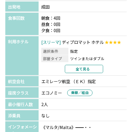
出発地
成田
食事回数
朝食：4回
昼食：0回
夕食：0回
利用ホテル
スリーマ
ディプロマット ホテル
★★★★
選択条件
指定
部屋タイプ
ツインまたはダブル
利用形態
2名1室利用
全て見る
部屋カテゴリ
指定なし
航空会社
エミレーツ航空 （ＥＫ）指定
座席クラス
エコノミー
乗継／経由
最小催行人数
2人
添乗員
なし
インフォメーシ
《マルタ/Malta》━━・・