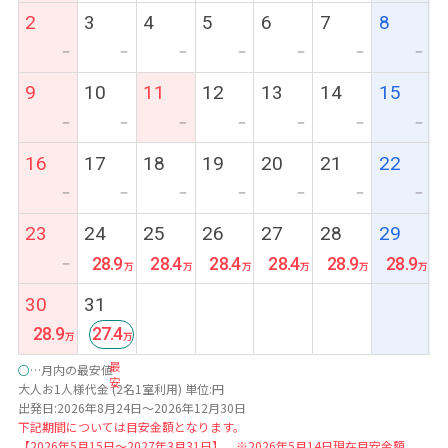
2
3
4
5
6
7
8
ー
ー
ー
ー
ー
ー
ー
9
10
11
12
13
14
15
ー
ー
ー
ー
ー
ー
ー
16
17
18
19
20
21
22
ー
ー
ー
ー
ー
ー
ー
23
24
25
26
27
28
29
28.9
28.4
28.4
28.4
28.9
28.9
ー
30
31
28.9
27.4
最
○
…月内の最安値
安
大人お1人様代金 (2名1室利用) 単位:円
出発日:2026年8月24日～2026年12月30日
下記期間については目安金額となります。
【2026年5月15日～2027年3月31日】 ※2026年5月14日現在目安金額