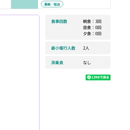
乗継／経由
食事回数
朝食：3回
昼食：0回
夕食：0回
最小催行人数
2人
添乗員
なし