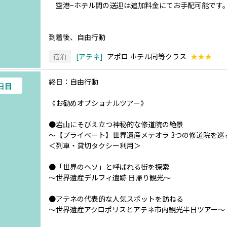
空港−ホテル間の送迎は追加料金にてお手配可能です
到着後、自由行動
アテネ
アポロ ホテル同等クラス
★★★
宿泊
終日：自由行動
7日目
《お勧めオプショナルツアー》
●岩山にそびえ立つ神秘的な修道院の絶景
～【プライベート】世界遺産メテオラ 3つの修道院を巡
＜列車・貸切タクシー利用＞
●「世界のヘソ」と呼ばれる街を探索
～世界遺産デルフィ遺跡 日帰り観光～
●アテネの代表的な人気スポットを訪ねる
～世界遺産アクロポリスとアテネ市内観光半日ツアー～