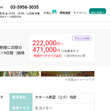
03-5956-3035
無料
0
お気に入り
閲覧履歴
マイページ
無料見積り
間:
月-金 10:00‐18:00／土日祝 休業
日はメール対応のみ
アレンジOK
222,000
円～
、断崖に白壁の
471,000
円
/1名様あたり
＞9日間（価格
燃油サーチャージ込み
※諸税等別途必要
フォトギャラリー
※写真はイメージです
テ
航空会社
カタール航空（ＱＲ）指定
座席クラス
エコノミー