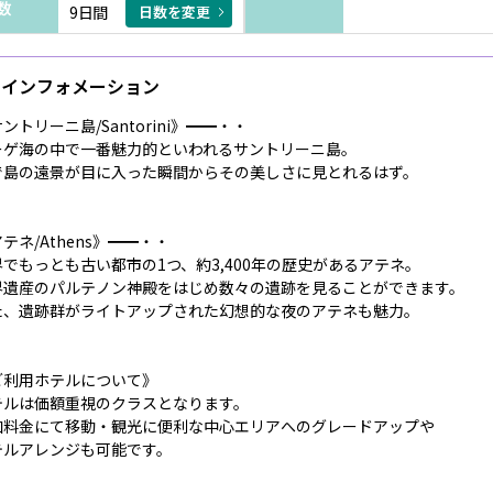
数
9日間
日数を変更
インフォメーション
ントリーニ島/Santorini》━━・・
ーゲ海の中で一番魅力的といわれるサントリーニ島。
で島の遠景が目に入った瞬間からその美しさに見とれるはず。
テネ/Athens》━━・・
界でもっとも古い都市の1つ、約3,400年の歴史があるアテネ。
界遺産のパルテノン神殿をはじめ数々の遺跡を見ることができます。
た、遺跡群がライトアップされた幻想的な夜のアテネも魅力。
ご利用ホテルについて》
テルは価額重視のクラスとなります。
加料金にて移動・観光に便利な中心エリアへのグレードアップや
テルアレンジも可能です。