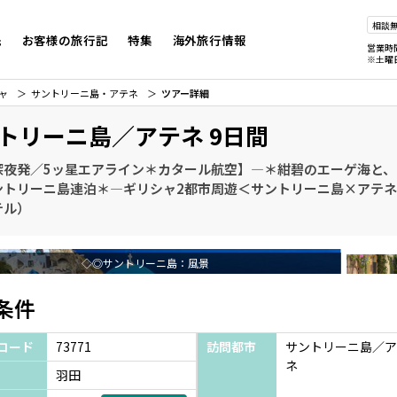
相談
先
お客様の旅行記
特集
海外旅行情報
営業時
※土曜
ャ
サントリーニ島・アテネ
ツアー詳細
トリーニ島／アテネ 9日間
深夜発／5ッ星エアライン＊カタール航空】―＊紺碧のエーゲ海と
ントリーニ島連泊＊―ギリシャ2都市周遊＜サントリーニ島×アテネ
テル）
◇◎サントリーニ島：風景
条件
コード
73771
訪問都市
サントリーニ島／ア
ネ
羽田