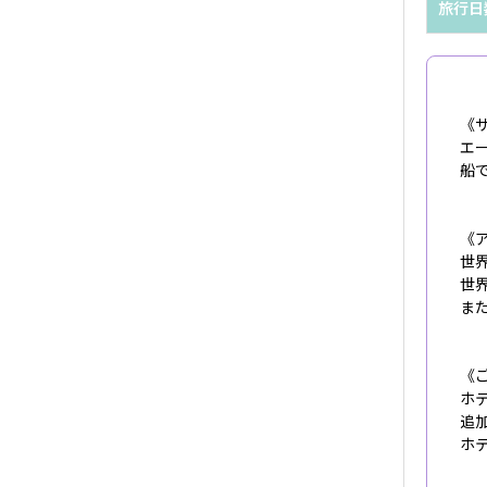
旅行日
《サ
エ
船
《ア
世
世
ま
《
ホ
追
ホ