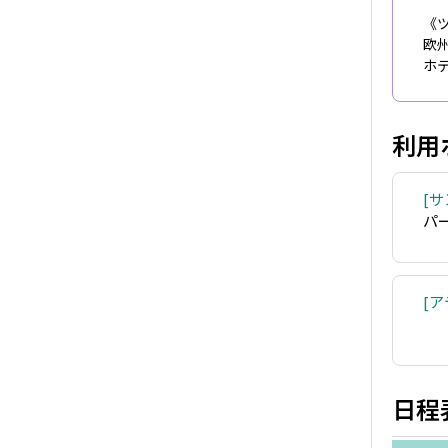
《
欧
ホ
利用
サ
パ
ア
日程