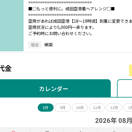
===========================
■□もっと便利に。成田空港着へアレンジ□■
===========================
空席があれば成田空港【18～19時頃】到着に変更でき
空席状況により5,000円～承ります。
ご予約時にお問い合わせください。
帰国
宿泊
代金
カレンダー
8月
9月
10月
11月
12月
1
2026年 08