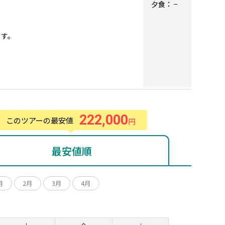
夕食：
−
ます。
222,000
このツアーの最安値
円
最安値順
月
2月
3月
4月
月