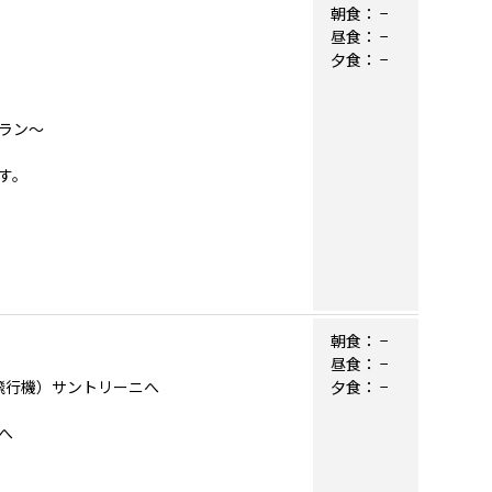
朝食：
−
昼食：
−
夕食：
−
ラン～
す。
朝食：
−
昼食：
−
（飛行機）サントリーニへ
夕食：
−
へ