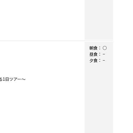
。
朝食：
○
昼食：
−
夕食：
−
る1日ツアー～