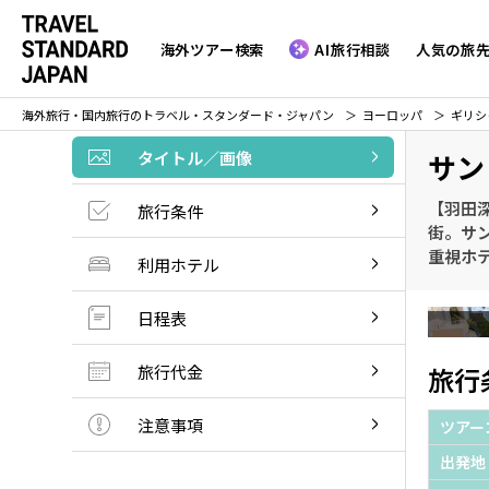
海外ツアー検索
AI旅行相談
人気の旅
海外旅行・国内旅行のトラベル・スタンダード・ジャパン
ヨーロッパ
ギリシ
タイトル／画像
サン
【羽田
旅行条件
街。サ
重視ホ
利用ホテル
日程表
旅行代金
旅行
注意事項
ツアー
出発地