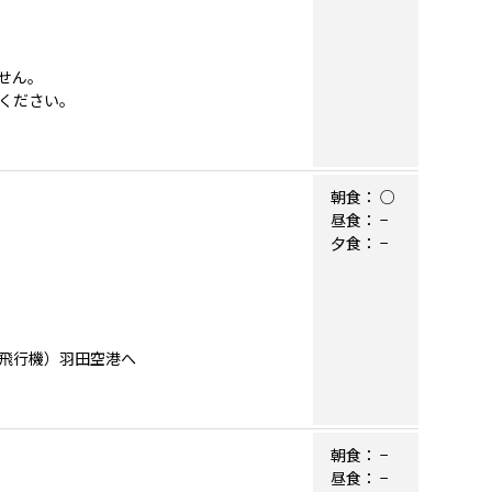
せん。
ください。
朝食：
○
昼食：
−
夕食：
−
。
飛行機）羽田空港へ
朝食：
−
昼食：
−