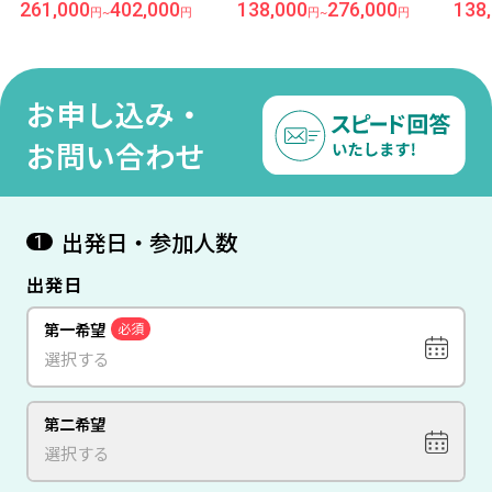
§『Theoxenia Boutique
（価格重視ホテル）
（価
261,000
402,000
138,000
276,000
138
円
~
円
円
~
円
Santorini Hotel』
━━…・・・サントリーニ
島には充実の『2泊』＆アテ
ネ 6日間
お申し込み・
お問い合わせ
出発日・参加人数
1
出発日
第一希望
必須
第二希望