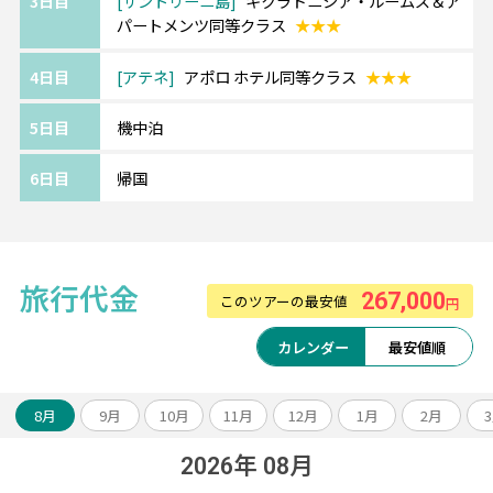
3日目
サントリーニ島
キクラドニシア・ルームズ＆ア
へのグレードアップや
パートメンツ同等クラス
★★★
ホテルアレンジも可能です。
4日目
アテネ
アポロ ホテル同等クラス
★★★
《ツアーアレンジが得意です！》
欧州各都市との周遊アレンジや、宿泊数の変
5日目
機中泊
更、
ホテルアップグレード・変更もお問い合わせ
6日目
帰国
ください。
旅行代金
267,000
このツアーの最安値
円
カレンダー
最安値順
8月
9月
10月
11月
12月
1月
2月
2026年 08月