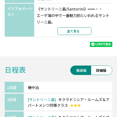
インフォメーシ
《サントリーニ島/Santorini》━━・・
ョン
エーゲ海の中で一番魅力的といわれるサント
リーニ島。
船で島の遠景が目に入った瞬間からその美し
全て見る
さに見とれるはず。
《アテネ/Athens》━━・・
世界でもっとも古い都市の1つ、約3,400年の
歴史があるアテネ。
日程表
世界遺産のパルテノン神殿をはじめ数々の遺
簡易版
詳細版
跡を見ることができます。
また、遺跡群がライトアップされた幻想的な
夜のアテネも魅力。
1日目
機中泊
2日目
サントリーニ島
キクラドニシア・ルームズ＆ア
《ご利用ホテルについて》
パートメンツ同等クラス
★★★
ホテルは価額重視のクラスとなります。
追加料金にて移動・観光に便利な中心エリア