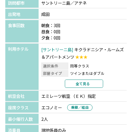
訪問都市
サントリーニ島／アテネ
出発地
成田
食事回数
朝食：3回
昼食：0回
夕食：0回
利用ホテル
サントリーニ島
キクラドニシア・ルームズ
＆アパートメンツ
★★★
選択条件
同等クラス
部屋タイプ
ツインまたはダブル
利用形態
2名1室利用
全て見る
部屋カテゴリ
部屋指定なし
航空会社
エミレーツ航空 （ＥＫ）指定
アテネ
アポロ ホテル
★★★
選択条件
同等クラス
座席クラス
エコノミー
乗継／経由
部屋タイプ
ツインまたはダブル
最小催行人数
2人
利用形態
2名1室利用
部屋カテゴリ
指定なし
添乗員
現地係員のみ