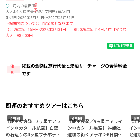
最
○
…月内の最安値
安
大人お1人様代金 (2名1室利用) 単位:円
出発日:2026年8月24日～2027年3月31日
下記期間については目安金額となります。
【2026年5月15日～2027年3月31日】 ※2026年5月14日現在目安金額
大人：98,000円
掲載の金額は旅行代金と燃油サーチャージの合算料金
注
意
です
関連のおすすめツアーはこちら
6日間
6日間
6
【成田夕方発／5ッ星エアラ
【成田夜発／5ッ星エアライ
【羽
イン＊カタール航空】白壁
ン＊カタール航空】 神話と
イン
の石造りの4ッ星プチホテル
遺跡の街＜アテネ＞6日間
と遺