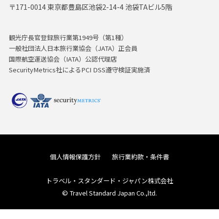
〒171-0014 東京都豊島区池袋2-14-4 池袋TAビル5階
観光庁長官登録旅行業第1949号（第1種）
一般社団法人日本旅行業協会（JATA）正会員
国際航空運送協会（IATA）公認代理店
SecurityMetrics社によるPCI DSS遵守検証実施済
個人情報保護方針
旅行業約款・条件書
トラベル・スタンダード・ジャパン株式会社
© Travel Standard Japan Co.,ltd.