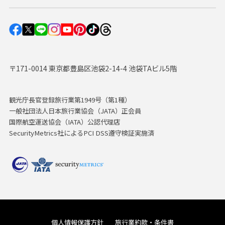
〒171-0014 東京都豊島区池袋2-14-4 池袋TAビル5階
観光庁長官登録旅行業第1949号（第1種）
一般社団法人日本旅行業協会（JATA）正会員
国際航空運送協会（IATA）公認代理店
SecurityMetrics社によるPCI DSS遵守検証実施済
個人情報保護方針
旅行業約款・条件書