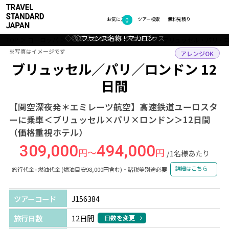
0
フォトギャラリー
お気に入り
ツアー検索
無料見積り
◇◎ブリュッセル：グランプラス
◇フランス名物！マカロン
◇◎アフタヌーンティー
◇◎ロンドン：街並み
TOP
ヨーロッパ
ベルギー・フランス・イギリス
ブリュッセル・パリ・
※写真はイメージです
※写真はイメージです
アレンジOK
ブリュッセル／パリ／ロンドン 12
日間
【関空深夜発＊エミレーツ航空】高速鉄道ユーロスタ
ーに乗車＜ブリュッセル×パリ×ロンドン＞12日間
（価格重視ホテル）
309,000
494,000
円～
円
/1名様あたり
詳細はこちら
旅行代金+燃油代金 (燃油目安98,000円含む)・諸税等別途必要
ツアーコード
J156384
旅行日数
12日間
日数を変更