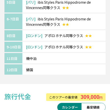
5日目
パリ
ibis Styles Paris Hippodrome de
最先端のファッション、ミュージックやアー
Vincennes同等クラス
★★
ト、それに伝統や歴史。
芸術と文化の宝庫と言われる刺激的な街をお
6-7日目
パリ
ibis Styles Paris Hippodrome de
楽しみください。
Vincennes同等クラス
★★
【エミレーツ航空】
8日目
ロンドン
アポロ ホテル同等クラス
★★
SKYTRAX社の格付けで例年上位の実績を誇り
9-10日目
ロンドン
アポロ ホテル同等クラス
★★
ます。
最新の機材・設備、厳選された機内食、
11日目
機中泊
充実の機内エンターテインメントをお楽しみ
ください。
12日目
帰国
※航空会社の事情により予告なく変更となる
場合がございます。
旅行代金
309,000
このツアーの最安値
円
カレンダー
最安値順