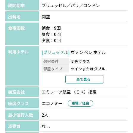
訪問都市
ブリュッセル／パリ／ロンドン
出発地
関空
食事回数
朝食：9回
昼食：0回
夕食：0回
利用ホテル
ブリュッセル
ヴァン ベレ ホテル
選択条件
同等クラス
部屋タイプ
ツインまたはダブル
利用形態
2名1室利用
全て見る
部屋カテゴリ
指定なし
航空会社
エミレーツ航空 （ＥＫ）指定
パリ
ibis Styles Paris Hippodrome de
Vincennes
★★
座席クラス
エコノミー
乗継／経由
選択条件
同等クラス
最小催行人数
2人
部屋タイプ
ツインまたはダブル
利用形態
2名1室利用
添乗員
なし
部屋カテゴリ
指定なし