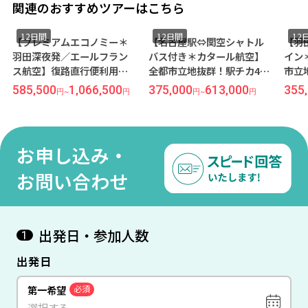
関連のおすすめツアーはこちら
12日間
12日間
12
【プレミアムエコノミー＊
【名古屋駅⇔関空シャトル
【羽
羽田深夜発／エールフラン
バス付き＊カタール航空】
イン
ス航空】復路直行便利用◆
全都市立地抜群！駅チカ4ッ
市立
全都市立地抜群！駅チカ4ッ
星ホテル指定◆高速鉄道ユ
テル
585,500
1,066,500
375,000
613,000
355
円
~
円
円
~
円
星ホテル指定◆高速鉄道ユ
ーロスターで巡る西欧＊3都
スタ
ーロスターで巡る西欧＊3都
市周遊＜ロンドン×ブリュ
遊＜
市周遊＜ロンドン×ブリュ
ッセル×パリ＞12日間
ル×
ッセル×パリ＞12日間
お申し込み・
お問い合わせ
出発日・参加人数
1
出発日
第一希望
必須