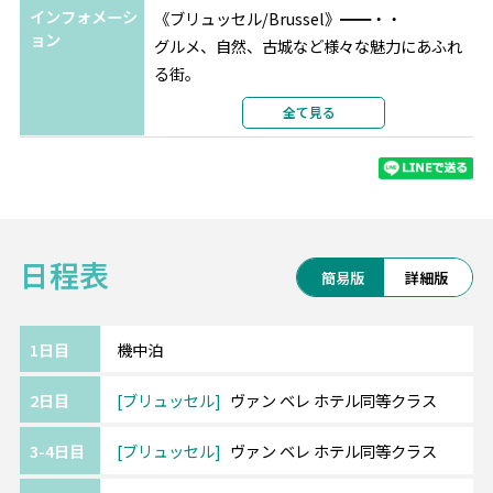
インフォメーシ
《ブリュッセル/Brussel》━━・・
ロンドン
アポロ ホテル
★★
ョン
グルメ、自然、古城など様々な魅力にあふれ
選択条件
同等クラス
る街。
部屋タイプ
ツインまたはダブル
市庁舎のある中心部、グランプラス広場が世
全て見る
利用形態
2名1室利用
界遺産に登録されています。
部屋カテゴリ
指定なし
王の家、楽器博物館、ラーケン王宮、王立中
央アフリカ博物館など見所満載。
有名な小便小僧も訪れてみては♪
日程表
《パリ/Paris》━━・・
簡易版
詳細版
多彩な魅力を持つ街で、世界中から人々が集
まります。
凱旋門、エッフェル塔、ルーブル美術館やオ
1日目
機中泊
ルセー美術館などの定番スポットの観光や、
2日目
ブリュッセル
ヴァン ベレ ホテル同等クラス
グルメ、ショッピングもかかせません。
3-4日目
ブリュッセル
ヴァン ベレ ホテル同等クラス
《ロンドン/London》━━・・
大英帝国の都ロンドン。