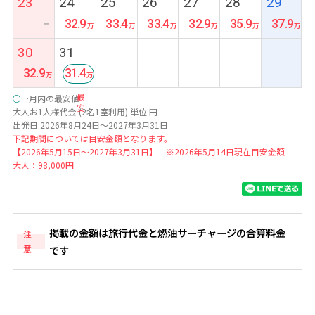
23
24
25
26
27
28
29
32.9
33.4
33.4
32.9
35.9
37.9
ー
30
31
32.9
31.4
最
○
…月内の最安値
安
大人お1人様代金 (2名1室利用) 単位:円
出発日:2026年8月24日～2027年3月31日
下記期間については目安金額となります。
【2026年5月15日～2027年3月31日】 ※2026年5月14日現在目安金額
大人：98,000円
掲載の金額は旅行代金と燃油サーチャージの合算料金
注
意
です