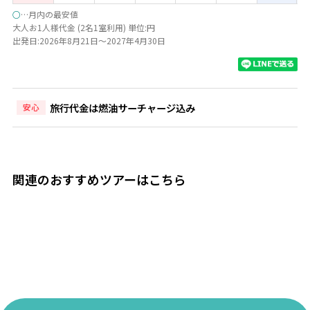
○
…月内の最安値
大人お1人様代金 (2名1室利用) 単位:円
出発日:2026年8月21日～2027年4月30日
旅行代金は燃油サーチャージ込み
安心
関連のおすすめツアーはこちら
10日間
10
【羽田深夜発／5ッ星エアライン＊カタール航空】
【世
AUSTRIA × FRANCE ◆全区間飛行機で2ヶ国周遊＜ウィー
田深
ン×パリ＞10日間（価格重視ホテル）
ィー
遊＜
200,000
444,000
594
円
~
円