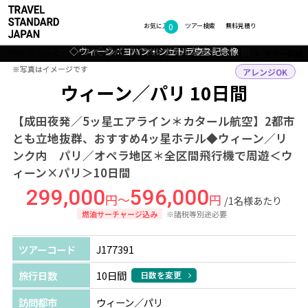
0
フォトギャラリー
お気に入り
ツアー検索
無料見積り
パリ：サン ペテルブルグ オペラ&スパ 客室一例
◇ウィーン：ヨハン・シュトラウス記念像
ウィーン：ロイヤル ホテル 客室一例
◇◎パリ：シャンゼリゼ通り
◇◎パリ：凱旋門
TOP
ヨーロッパ
オーストリア・フランス
ウィーン・パリ
ツアー詳細
※写真はイメージです
※写真はイメージです
アレンジOK
ウィーン／パリ 10日間
【成田夜発／5ッ星エアライン＊カタール航空】2都市
とも立地抜群、おすすめ4ッ星ホテル◆ウィーン／リ
ンク内 パリ／オペラ地区＊全区間飛行機で周遊＜ウ
ィーン×パリ＞10日間
299,000
596,000
円～
円
/1名様あたり
燃油サーチャージ込み
※諸税等別途必要
ツアーコード
J177391
旅行日数
10日間
日数を変更
訪問都市
ウィーン／パリ