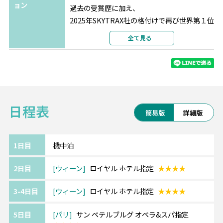
ョン
過去の受賞歴に加え、
2025年SKYTRAX社の格付けで再び世界第１位
に輝いたカタール航空。
全て見る
最新鋭の機材、最高の機内サービス、一流シ
ェフによる充実の機内食、
最先端のエンターテインメントをお楽しみく
ださい。
日程表
《『4ッ星』ウィーン/ロイヤルホテル/Hotel
簡易版
詳細版
Royal》━━・・
シュテファン大聖堂近くの由緒ある4ッ星ホテ
ル。
1日目
機中泊
アンティーク調で落ち着いた雰囲気ですが、
2日目
ウィーン
ロイヤル ホテル指定
★★★★
ウィーンらしい華やかさも感じさせてくれま
す。
3-4日目
ウィーン
ロイヤル ホテル指定
★★★★
《『4ッ星』パリ/サン ペテルブルグ オペラ&
5日目
パリ
サン ペテルブルグ オペラ&スパ指定
スパ/Saint-Petersbourg Opera & SPA》