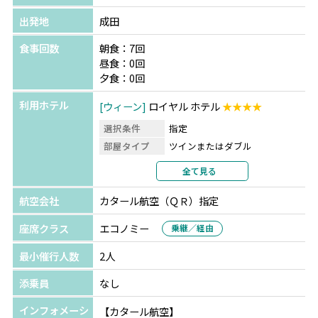
出発地
成田
食事回数
朝食：7回
昼食：0回
夕食：0回
利用ホテル
ウィーン
ロイヤル ホテル
★★★★
選択条件
指定
部屋タイプ
ツインまたはダブル
利用形態
2名1室利用
全て見る
部屋カテゴリ
指定なし
航空会社
カタール航空（ＱＲ）指定
パリ
サン ペテルブルグ オペラ&スパ
★★★★
座席クラス
エコノミー
乗継／経由
選択条件
指定
最小催行人数
2人
部屋タイプ
ツインまたはダブル
利用形態
2名1室利用
添乗員
なし
部屋カテゴリ
指定なし
インフォメーシ
【カタール航空】