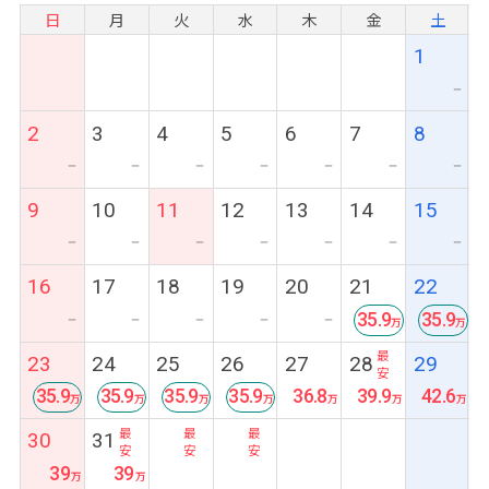
日
月
火
水
木
金
土
1
ー
2
3
4
5
6
7
8
ー
ー
ー
ー
ー
ー
ー
9
10
11
12
13
14
15
ー
ー
ー
ー
ー
ー
ー
16
17
18
19
20
21
22
35.9
35.9
ー
ー
ー
ー
ー
最
最
23
24
25
26
27
28
29
安
安
35.9
35.9
35.9
35.9
36.8
39.9
42.6
最
最
最
最
30
31
安
安
安
安
39
39