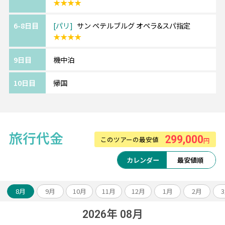
★★★★
オペラ座から徒歩約5分の好立地に位置するホ
テル。
6-8日目
パリ
サン ペテルブルグ オペラ&スパ指定
館内や客室はアールデコ調の装飾でまとめら
★★★★
れています。
9日目
機中泊
《ツアーアレンジが得意です！》
10日目
帰国
欧州各都市との周遊アレンジや、宿泊数の変
更、
ホテルアップグレード・変更もお問い合わせ
ください。
旅行代金
299,000
このツアーの最安値
円
カレンダー
最安値順
8月
9月
10月
11月
12月
1月
2月
2026年 08月