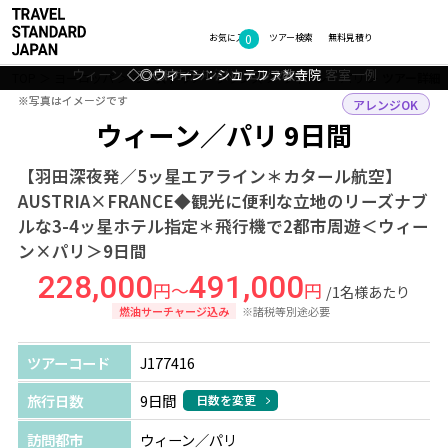
0
フォトギャラリー
お気に入り
ツアー検索
無料見積り
ウィーン：アートホテル ANA エンツィアン 客室一例
◇◎ウィーン：シュテファン寺院
◇◎ウィーン：カールス教会
◇フランス名物！マカロン
TOP
ヨーロッパ
オーストリア・フランス
ウィーン・パリ
ツアー詳細
※写真はイメージです
※写真はイメージです
アレンジOK
ウィーン／パリ 9日間
【羽田深夜発／5ッ星エアライン＊カタール航空】
AUSTRIA×FRANCE◆観光に便利な立地のリーズナブ
ルな3-4ッ星ホテル指定＊飛行機で2都市周遊＜ウィー
ン×パリ＞9日間
228,000
491,000
円～
円
/1名様あたり
燃油サーチャージ込み
※諸税等別途必要
ツアーコード
J177416
旅行日数
9日間
日数を変更
訪問都市
ウィーン／パリ