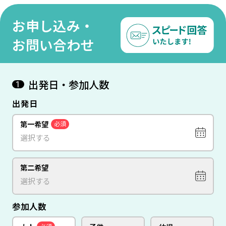
×パリ＞9日間
ン×パリ＞9日間
ウィ
お申し込み・
お問い合わせ
出発日・参加人数
1
出発日
第一希望
必須
第二希望
参加人数