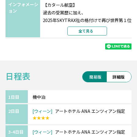
インフォメーシ
【カタール航空】
ョン
過去の受賞歴に加え、
2025年SKYTRAX社の格付けで再び世界第１位
に輝いたカタール航空。
全て見る
最新鋭の機材、最高の機内サービス、一流シ
ェフによる充実の機内食、
最先端のエンターテインメントをお楽しみく
ださい。
日程表
《ツアーアレンジが得意です！》
簡易版
詳細版
欧州各都市との周遊アレンジや、宿泊数の変
更、
ホテルアップグレード・変更もお問い合わせ
1日目
機中泊
ください。
2日目
ウィーン
アートホテル ANA エンツィアン指定
★★★★
3-4日目
ウィーン
アートホテル ANA エンツィアン指定