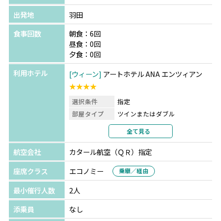
出発地
羽田
食事回数
朝食：6回
昼食：0回
夕食：0回
利用ホテル
ウィーン
アートホテル ANA エンツィアン
★★★★
選択条件
指定
部屋タイプ
ツインまたはダブル
利用形態
2名1室利用
全て見る
部屋カテゴリ
指定なし
航空会社
カタール航空（ＱＲ）指定
パリ
ホテル パックス オペラ
★★★
選択条件
指定
座席クラス
エコノミー
乗継／経由
部屋タイプ
ツインまたはダブル
最小催行人数
2人
利用形態
2名1室利用
部屋カテゴリ
指定なし
添乗員
なし