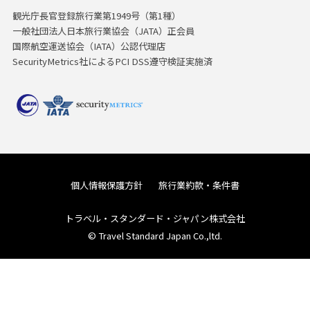
観光庁長官登録旅行業第1949号（第1種）
一般社団法人日本旅行業協会（JATA）正会員
国際航空運送協会（IATA）公認代理店
SecurityMetrics社によるPCI DSS遵守検証実施済
個人情報保護方針
旅行業約款・条件書
トラベル・スタンダード・ジャパン株式会社
© Travel Standard Japan Co.,ltd.