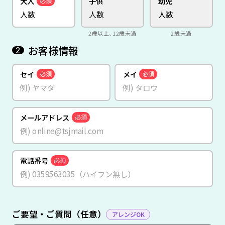
大人
子供
幼児
必須
2歳以上、12歳未満
2歳未満
お客様情報
2
セイ
メイ
必須
必須
メールアドレス
必須
電話番号
必須
ご要望・ご質問（任意）
アレンジOK