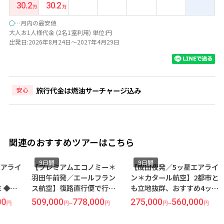
30.2
30.2
○
…月内の最安値
大人お1人様代金 (2名1室利用) 単位:円
出発日:2026年8月24日～2027年4月29日
旅行代金は燃油サーチャージ込み
安心
関連のおすすめツアーはこちら
9日間
9日間
9
【プレミアムエコノミー＊
【成田夜発／5ッ星エアライ
【名
羽田午前発／エールフラン
ン＊カタール航空】2都市と
バス
ス航空】復路直行便で行
も立地抜群、おすすめ4ッ星
都市
く！移動・観光に便利な4ッ
ホテル◆ウィーン／リンク
め4
509,000
778,000
275,000
560,000
289
円
~
円
円
~
円
星ホテル指定◆人気のヨー
内 パリ／オペラ地区＊全
リン
ロッパ2都市周遊＜ウィーン
区間飛行機で周遊＜ウィー
区＊