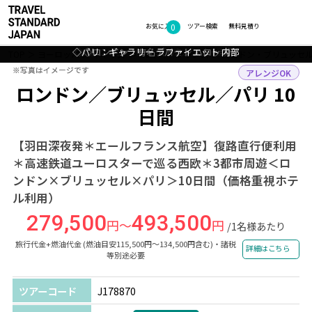
0
フォトギャラリー
お気に入り
ツアー検索
無料見積り
◇パリ：ギャラリー ラファイエット 内部
◇◎ロンドン：ウェストミンスター寺院
◇◎ブリュッセル：夜のグランプラス
◇ロンドン：有名デパート ハロッズ
TOP
ヨーロッパ
イギリス・ベルギー・フランス
ロンドン・ブリュッセ
※写真はイメージです
※写真はイメージです
アレンジOK
ロンドン／ブリュッセル／パリ 10
日間
【羽田深夜発＊エールフランス航空】復路直行便利用
＊高速鉄道ユーロスターで巡る西欧＊3都市周遊＜ロ
ンドン×ブリュッセル×パリ＞10日間（価格重視ホテ
ル利用）
279,500
493,500
円～
円
/1名様あたり
旅行代金+燃油代金 (燃油目安115,500円～134,500円含む)・諸税
詳細はこちら
等別途必要
ツアーコード
J178870