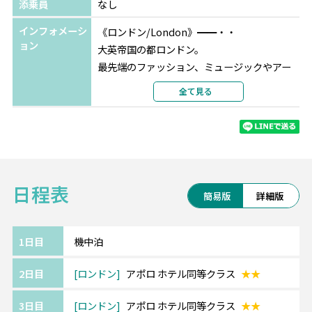
部屋カテゴリ
指定なし
添乗員
なし
パリ
ibis Styles Paris Hippodrome de
インフォメーシ
《ロンドン/London》━━・・
Vincennes
★★
ョン
大英帝国の都ロンドン。
選択条件
同等クラス
最先端のファッション、ミュージックやアー
部屋タイプ
ツインまたはダブル
ト、それに伝統や歴史。
全て見る
利用形態
2名1室利用
芸術と文化の宝庫と言われる刺激的な街をお
部屋カテゴリ
指定なし
楽しみください。
《ブリュッセル/Brussel》━━・・
グルメ、自然、古城など様々な魅力にあふれ
日程表
る街。
簡易版
詳細版
市庁舎のある中心部、グランプラス広場が世
界遺産に登録されています。
王の家、楽器博物館、ラーケン王宮、王立中
1日目
機中泊
央アフリカ博物館など見所満載。
2日目
ロンドン
アポロ ホテル同等クラス
★★
有名な小便小僧も訪れてみては♪
3日目
ロンドン
アポロ ホテル同等クラス
★★
《パリ/Paris》━━・・