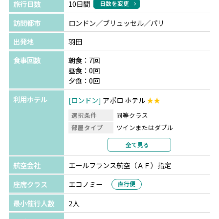
旅行日数
10日間
日数を変更
訪問都市
ロンドン／ブリュッセル／パリ
出発地
羽田
食事回数
朝食：7回
昼食：0回
夕食：0回
利用ホテル
ロンドン
アポロ ホテル
★★
選択条件
同等クラス
部屋タイプ
ツインまたはダブル
利用形態
2名1室利用
全て見る
部屋カテゴリ
指定なし
航空会社
エールフランス航空（ＡＦ）指定
ブリュッセル
ヴァン ベレ ホテル
選択条件
同等クラス
座席クラス
エコノミー
直行便
部屋タイプ
ツインまたはダブル
最小催行人数
2人
利用形態
2名1室利用