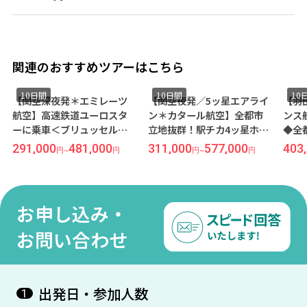
関連のおすすめツアーはこちら
10日間
10日間
10
【関空深夜発＊エミレーツ
【関空夜発／5ッ星エアライ
【羽
航空】高速鉄道ユーロスタ
ン＊カタール航空】全都市
ンス
ーに乗車＜ブリュッセル×
立地抜群！駅チカ4ッ星ホテ
◆全
パリ×ロンドン＞10日間
ル指定◆高速鉄道ユーロス
ッ星
291,000
481,000
311,000
577,000
403
円
~
円
円
~
円
（価格重視ホテル）
ターで巡る西欧＊3都市周遊
ユー
＜ロンドン×ブリュッセル
都市
×パリ＞10日間
ュッ
お申し込み・
お問い合わせ
出発日・参加人数
1