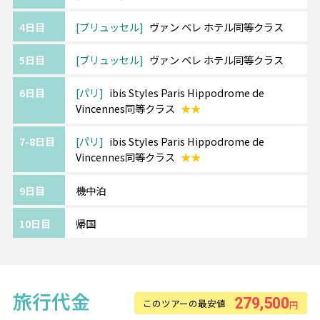
多彩な魅力を持つ街で、世界中から人々が集
4日目
ブリュッセル
ヴァン ベレ ホテル同等クラス
まります。
凱旋門、エッフェル塔、ルーブル美術館やオ
5日目
ブリュッセル
ヴァン ベレ ホテル同等クラス
ルセー美術館などの定番スポットの観光や、
グルメ、ショッピングもかかせません。
6日目
パリ
ibis Styles Paris Hippodrome de
Vincennes同等クラス
★★
【エールフランス航空】
羽田・関空より運航。多彩なスケジュールが
7-8日目
パリ
ibis Styles Paris Hippodrome de
Vincennes同等クラス
★★
魅力です。
プレミアムエコノミークラスもお勧めです。
9日目
機中泊
片道からお手配可能！
音楽･映画・ゲーム・テレビ番組など、
10日目
帰国
幅広い種類の機内エンターテインメントで空
の旅をお楽しみください。
旅行代金
279,500
このツアーの最安値
円