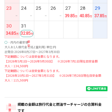
23
24
25
26
27
28
29
39.85
40.85
37.85
ー
ー
ー
ー
30
31
34.85
32.85
最
○
…月内の最安値
安
大人お1人様代金 (2名1室利用) 単位:円
出発日:2026年8月27日～2027年3月30日
下記期間については目安金額となります。
【2026年5月1日～2026年9月30日】 ※2026年7月1日現在目安金額
大人：134,500円
下記期間については目安金額となります。
【2026年10月1日～2027年3月31日】 ※2026年7月28日現在目安金額
大人：115,500円
掲載の金額は旅行代金と燃油サーチャージの合算料金
注
意
です