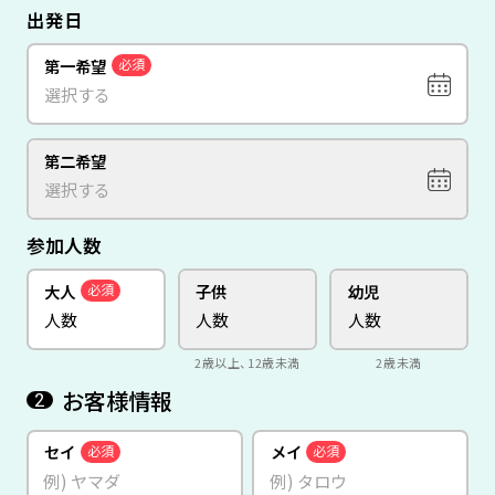
出発日
第一希望
必須
第二希望
参加人数
大人
子供
幼児
必須
2歳以上、12歳未満
2歳未満
お客様情報
2
セイ
メイ
必須
必須