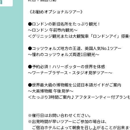
目
《お勧めオプショナルツアー》
●ロンドンの新旧名所をたっぷり観光！
～ロンドン 午前市内観光～
＜グリニッジ観光または大観覧車「ロンドンアイ」搭乗
●コッツウォルズ地方の王道、英国人気No.1ツアー
～憧れのコッツウォルズ周遊1日観光～
●予約必須！ハリーポッターの世界を体感
～ワーナーブラザース・スタジオ見学ツアー～
●世界最大級の博物館を公認日本語ガイドがご案内
～大英博物館 午後見学～
＜たっぷり3時間ご案内♪アフタヌーンティー付プラン
※催行日はお問い合わせください。
※出発時間が早いツアーにご参加の場合は、
ご宿泊ホテルによって朝食を召し上がることが出来ま