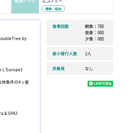
座席クラス
エコノミー
乗継／経由
食事回数
朝食：7回
昼食：0回
leTree by
夕食：0回
最小催行人数
2人
添乗員
なし
L'Europe》
立地条件の4ッ星
 & SPA》