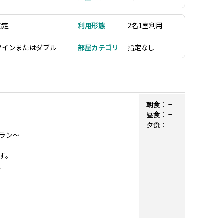
指定
利用形態
2名1室利用
ツインまたはダブル
部屋カテゴリ
指定なし
朝食：
−
昼食：
−
夕食：
−
ラン～
す。
、