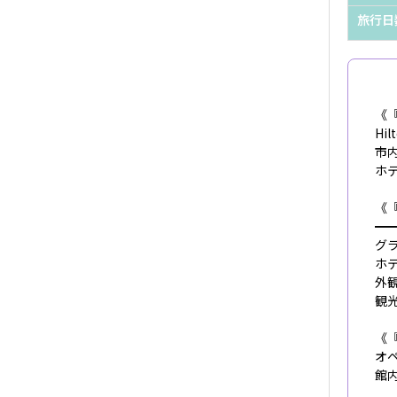
旅行日
《『
Hil
市
ホ
《『
━
グ
ホ
外
観
《『
オ
館