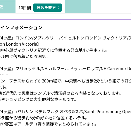
数
10日間
日数を変更
インフォメーション
4ッ星』ロンドン/ダブルツリー バイ ヒルトン ロンドン ヴィクトリア/Doub
ton London Victoria》
内中心部ヴィクトリア駅近くに位置する好立地4ッ星ホテル。
テル内は落ち着いた雰囲気。
4ッ星』ブリュッセル/NH カルフール ドゥ ルーロップ/NH Carrefour De 
━・・
ラン・プラスからわずか200m程で、中央駅へも徒歩2分という絶好の好
テル。
観は近代的で客室はシンプルで清潔感のある内装となっております。
光やショッピングに大変便利なホテルです。
4ッ星』パリ/サン ペテルブルグ オペラ&スパ/Saint-Petersbourg Opera
ペラ座から徒歩約5分の好立地に位置するホテル。
内や客室はアールデコ調の装飾でまとめられています。