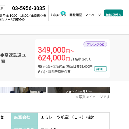
03-5956-3035
無料
0
お気に入り
閲覧履歴
マイページ
無料見積り
間:
月-金 10:00‐18:00／土日祝 休業
日はメール対応のみ
アレンジOK
349,000
円～
定◆高速鉄道ユ
624,000
円
/1名様あたり
日間
旅行代金+燃油代金 (燃油目安98,000円
詳細
含む)・諸税等別途必要
フォトギャラリー
※写真はイメージです
セ
航空会社
エミレーツ航空 （ＥＫ）指定