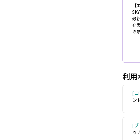
【
S
最
充
※
利用
ロ
ン
ブ
ゥ