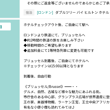
その際にご返金等ございませんのであらかじめご了承
ロンドン
ダブルツリー バイ ヒルトン ホテル
宿泊
ホテルチェックアウト後、ご自身にて駅へ
目
ロンドンより鉄道にて、ブリュッセルへ
◆約2時間の鉄道の旅をお楽しみ下さい
◆移動時間のご希望も承ります
◆追加料金にて1等特急列車に変更も可能です
ブリュッセル到着後、ご自身にてホテルへ
※チェックインは15:00以降となります
到着後、自由行動
《ブリュッセル/Brussel》━━・・
グルメ、自然、古城など様々な魅力にあふれる街。
市庁舎のある中心部、グランプラス広場が世界遺産に登
王の家、楽器博物館、ラーケン王宮、王立中央アフリカ
有名な小便小僧も訪れてみては♪