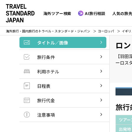
海外ツアー検索
AI旅行相談
人気の旅
海外旅行・国内旅行のトラベル・スタンダード・ジャパン
ヨーロッパ
イギリ
タイトル／画像
ロン
【羽田
旅行条件
ーロス
利用ホテル
日程表
旅行代金
旅行
注意事項
ツアー
出発地