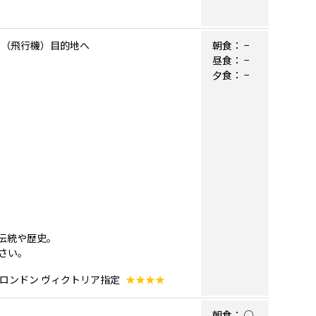
継ぎ（飛行機）目的地へ
朝食：
−
昼食：
−
夕食：
−
伝統や歴史。
さい。
 ロンドン ヴィクトリア指定
★★★★
朝食：
○