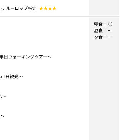
ドゥ ルーロップ指定
★★★★
朝食：
○
昼食：
−
夕食：
−
半日ウォーキングツアー～
ュ1日観光～
光～
光～