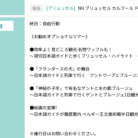
ブリュッセル
NH ブリュッセル カルフール 
宿泊
終日：自由行動
目
《お勧めオプショナルツアー》
●効率よく見どころ観光 名物ワッフルも！
～貸切日本語ガイドと歩くブリュッセル・ハイライト 
●「フランダースの犬」の舞台
～日本語ガイドと列車で行く アントワープとブルージ
●「神秘の子羊」で有名なゲントと水の都ブルージュ
～日本語ガイドと列車で行くゲントとブルージュ1日観
●絵画の宝庫!
～日本語ガイドが徹底案内 ベルギー王立美術館半日観
※催行日はお問い合わせください。