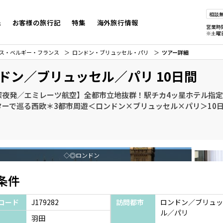
相談
先
お客様の旅行記
特集
海外旅行情報
営業時
※土曜
ス・ベルギー・フランス
ロンドン・ブリュッセル・パリ
ツアー詳細
ドン／ブリュッセル／パリ 10日間
深夜発／エミレーツ航空】全都市立地抜群！駅チカ4ッ星ホテル指
ターで巡る西欧＊3都市周遊＜ロンドン×ブリュッセル×パリ＞10
◇◎ロンドン
条件
コード
J179282
訪問都市
ロンドン／ブリュッ
ル／パリ
羽田