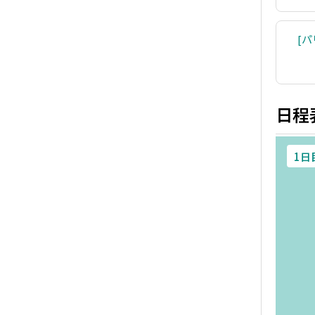
パ
日程
1日