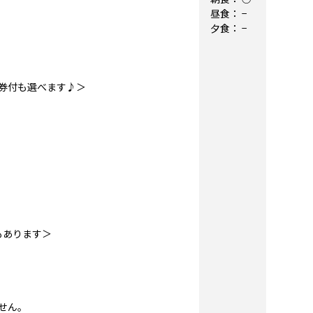
昼食：
−
夕食：
−
券付も選べます♪＞
もあります＞
せん。