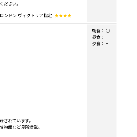
ください。
 ロンドン ヴィクトリア指定
★★★★
朝食：
○
昼食：
−
夕食：
−
録されています。
博物館など見所満載。