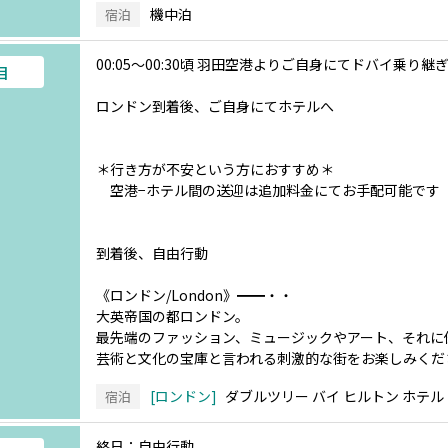
機中泊
宿泊
00:05～00:30頃 羽田空港よりご自身にてドバイ乗り
目
ロンドン到着後、ご自身にてホテルへ
＊行き方が不安という方におすすめ＊
空港−ホテル間の送迎は追加料金にてお手配可能です
到着後、自由行動
《ロンドン/London》━━・・
大英帝国の都ロンドン。
最先端のファッション、ミュージックやアート、それに
芸術と文化の宝庫と言われる刺激的な街をお楽しみくだ
ロンドン
ダブルツリー バイ ヒルトン ホテル
宿泊
終日：自由行動