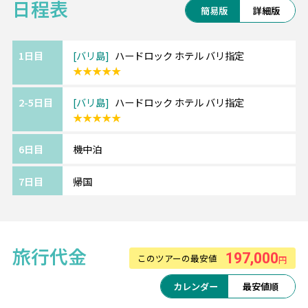
日程表
TSJならバリ島現地支店があるので、サポート
簡易版
詳細版
〇Bセット：学生特典+5つ星ホテル『ケンピンスキー』で
体制も万全です！
のアフタヌーンティー（3,000円/人）
〇Cセット【お得】：学生特典+60分マッサージ+アフタヌ
■ハードロック ホテル バリ
1日目
バリ島
ハードロック ホテル バリ指定
ーンティー（5,000円/人）
★★★★★
音楽好きにはたまらない大人から子供まで楽
※1名様参加の場合、Bセット・Cセットはご利用いただけ
しめるアミューズメントリゾート！
ません。
2-5日目
バリ島
ハードロック ホテル バリ指定
クタビーチ目の前の好立地かつ広いお部屋で
★★★★★
家族旅行にもお勧め。
※部屋カテゴリーのアレンジも可能です。
6日目
機中泊
7日目
帰国
★★★TSJの嬉しいポイント★★★
POINT1：空港～ホテル間は日本語ガイド付
き専用車送迎
POINT2：8時間カーチャーター等、オリジナ
旅行代金
197,000
このツアーの最安値
円
ル10大特典付き
カレンダー
最安値順
【10大特典】