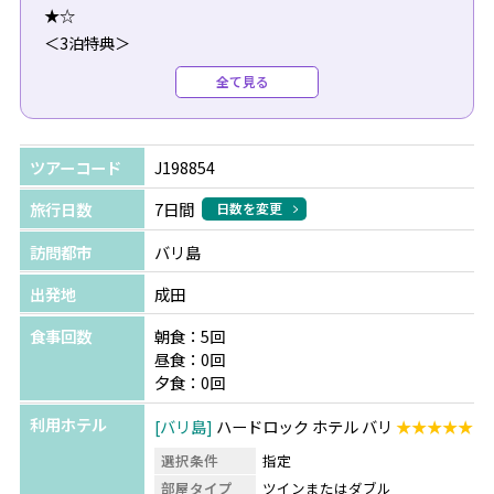
★☆
＜3泊特典＞
◆30分のフットマッサージ1回付き♪
全て見る
◆カメラマンによるフォトショット1回付き♪
ツアーコード
J198854
＜TSJだけの限定特典＞
特典の8時間カーチャーターご利用時に限り、ご案内可能
旅行日数
7日間
日数を変更
です。
訪問都市
バリ島
※早割特典はA～Fの中からいずれか1つ
※ご利用希望の場合は、ツアーご予約時にお申し付けくだ
出発地
成田
さい。
食事回数
朝食：5回
昼食：0回
◆ご出発90日前までのご予約
夕食：0回
〇Ａプラン：ジンバランビーチでのシーフードBBQディナ
利用ホテル
バリ島
ハードロック ホテル バリ
★★★★★
ー+ソフトドリンク1杯
〇Ｂプラン：絶品「イイガワルン」でのナシゴレンポーク
選択条件
指定
リブ+ビンタンビール1杯 ※クタ・ウブド・ウルワツ
部屋タイプ
ツインまたはダブル