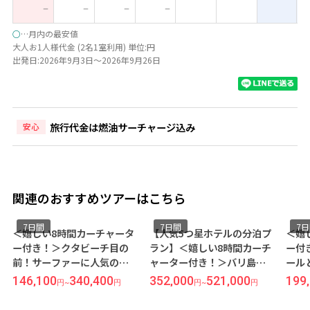
ー
ー
ー
ー
○
…月内の最安値
大人お1人様代金 (2名1室利用) 単位:円
出発日:2026年9月3日～2026年9月26日
旅行代金は燃油サーチャージ込み
安心
関連のおすすめツアーはこちら
7日間
7日間
7日
＜嬉しい8時間カーチャータ
【人気5つ星ホテルの分泊プ
＜嬉し
ー付き！＞クタビーチ目の
ラン】＜嬉しい8時間カーチ
ー付
前！サーファーに人気の
ャーター付き！＞バリ島人
ール
『グランド イスタナ ラマ』
気No１ホテル『アヤナ リゾ
ホテル
146,100
340,400
352,000
521,000
199,
円
~
円
円
~
円
宿泊【往復日本語送迎付
ート＆スパ/2泊』＆プール
ル【De
き】 バリ島7日間 -成田発着
付きの極広ヴィラ『アヤナ
泊【