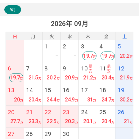
1.カーチャーター8時間(1組1台)
2.お得なレートで両替
9月
3.WiFiレンタル1日500円(充電器セット800円)
2026年 09月
4.観光時のサロンレンタル
5.LINEで現地日本語対応 など
日
月
火
水
木
金
土
1
2
3
4
5
19.7
19.7
20.2
ー
ー
最
最
6
7
8
9
10
11
12
安
安
19.7
21.5
20.2
20.9
21.2
20.4
21.9
最
13
14
15
16
17
18
19
安
20
20.4
24.4
24.9
31
24.7
30.2
20
21
22
23
24
25
26
27.7
23.3
22.5
20.3
20.1
20.4
21
27
28
29
30