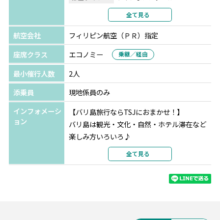
〇Ｃプラン：名店「イブオカ」でのバビグリン+ビンタン
利用形態
2名1室利用
全て見る
ビール1杯 ※ウブド
部屋カテゴリ
デラックスルーム
航空会社
フィリピン航空（ＰＲ）指定
◆ご出発120日前までのご予約
座席クラス
エコノミー
乗継／経由
〇Dプラン：インスタ映え「トラガシンハ トロピカルリバ
ークラブ」でのフローティングランチ1回
最小催行人数
2人
〇Eプラン：人気街スパ「バリオーキッドスパ」でのマッ
添乗員
現地係員のみ
サージ60分
〇Fプラン：5つ星ホテル「ケンピンスキーバリ」でのアフ
インフォメーシ
【バリ島旅行ならTSJにおまかせ！】
タヌーンティー1回 ※年末年始は利用不可
ョン
バリ島は観光・文化・自然・ホテル滞在など
※1名様参加の場合、Dプラン・Fプランはご利用いただけ
楽しみ方いろいろ♪
ません。
ビーチとウブドの異なる雰囲気の2エリアに滞
全て見る
在したい！
＜学生限定特典＞
経由便で帰国前に他国に立ち寄りたい！な
◆ベノアビーチでのマリンスポーツ1種＆ランチ付き
ど、
◆お得なセットプラン
ご希望に合わせてアレンジ可能です。お気軽
〇Aセット：学生特典+オーキッドスパでの60分マッサー
にご相談ください。
ジ（3,000円/人）