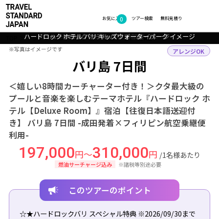
0
フォトギャラリー
お気に入り
ツアー検索
無料見積り
ハードロック ホテル バリ キッズウォーターパーク イメージ
ハードロック ホテル バリ キッズクラブ イメージ
ハードロック ホテル バリ プール イメージ
ハードロック ホテル バリ プール イメージ
ハードロック ホテル バリ お部屋イメージ
TOP
アジア
インドネシア
バリ島
ツアー詳細
※写真はイメージです
※写真はイメージです
アレンジOK
バリ島 7日間
＜嬉しい8時間カーチャーター付き！＞クタ最大級の
プールと音楽を楽しむテーマホテル『ハードロック ホ
テル【Deluxe Room】』宿泊【往復日本語送迎付
き】 バリ島 7日間 -成田発着×フィリピン航空乗継便
利用-
197,000
310,000
円～
円
/1名様あたり
燃油サーチャージ込み
※諸税等別途必要
このツアーのポイント
☆★ハードロックバリ スペシャル特典 ※2026/09/30まで