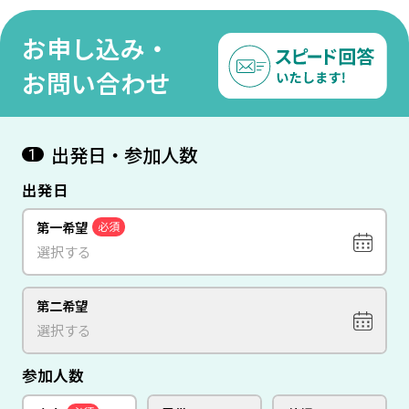
×フィリピン航空乗継便利
ヴィラズ バリ/3泊』 バリ島
バリ島
用-
7日間 【往復日本語送迎付
ィリピ
お申し込み・
き】-成田発直行便 ガルーダ
インドネシア航空利用-
お問い合わせ
出発日・参加人数
1
出発日
第一希望
必須
第二希望
参加人数