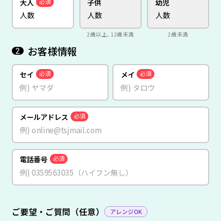
大人
子供
幼児
必須
2歳以上、12歳未満
2歳未満
お客様情報
2
セイ
メイ
必須
必須
メールアドレス
必須
電話番号
必須
ご要望・ご質問（任意）
アレンジOK