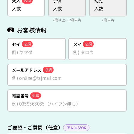
大人
子供
幼児
必須
2歳以上、12歳未満
2歳未満
お客様情報
2
セイ
メイ
必須
必須
メールアドレス
必須
電話番号
必須
ご要望・ご質問（任意）
アレンジOK