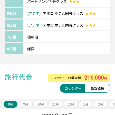
パートメンツ同等クラス
★★★
追加料金にて移動・観光に便利な中心エリア
へのグレードアップや
5日目
アテネ
アポロ ホテル同等クラス
★★★
ホテルアレンジも可能です。
6日目
アテネ
アポロ ホテル同等クラス
★★★
《ツアーアレンジが得意です！》
7日目
機中泊
欧州各都市との周遊アレンジや、宿泊数の変
8日目
帰国
更、
ホテルアップグレード・変更もお問い合わせ
ください。
旅行代金
216,000
このツアーの最安値
円
カレンダー
最安値順
8月
9月
10月
11月
12月
1月
2月