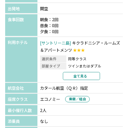
出発地
関空
食事回数
朝食：2回
昼食：0回
夕食：0回
利用ホテル
サントリーニ島
キクラドニシア・ルームズ
＆アパートメンツ
★★★
選択条件
同等クラス
部屋タイプ
ツインまたはダブル
利用形態
2名1室利用
全て見る
部屋カテゴリ
指定なし
航空会社
カタール航空（ＱＲ）指定
アテネ
アポロ ホテル
★★★
選択条件
同等クラス
座席クラス
エコノミー
乗継／経由
部屋タイプ
ツインまたはダブル
最小催行人数
2人
利用形態
2名1室利用
部屋カテゴリ
指定なし
添乗員
なし