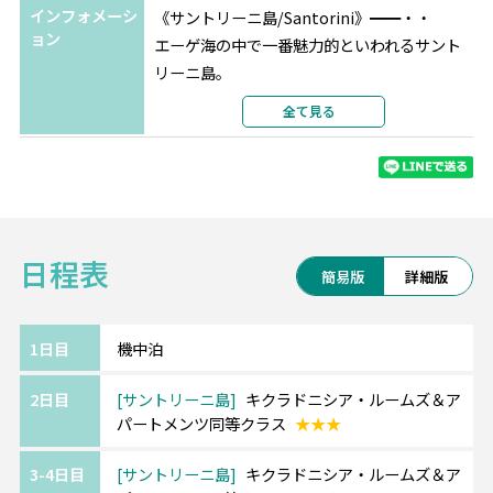
インフォメーシ
《サントリーニ島/Santorini》━━・・
ョン
エーゲ海の中で一番魅力的といわれるサント
リーニ島。
船で島の遠景が目に入った瞬間からその美し
全て見る
さに見とれるはず。
《アテネ/Athens》━━・・
世界でもっとも古い都市の1つ、約3,400年の
日程表
歴史があるアテネ。
簡易版
詳細版
世界遺産のパルテノン神殿をはじめ数々の遺
跡を見ることができます。
また、遺跡群がライトアップされた幻想的な
1日目
機中泊
夜のアテネも魅力。
2日目
サントリーニ島
キクラドニシア・ルームズ＆ア
パートメンツ同等クラス
★★★
《ご利用ホテルについて》
3-4日目
サントリーニ島
キクラドニシア・ルームズ＆ア
ホテルは価額重視のクラスとなります。