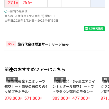
27.1
26.6
○
…月内の最安値
大人お1人様代金 (2名1室利用) 単位:円
出発日:2026年8月24日～2027年4月30日
旅行代金は燃油サーチャージ込み
安心
関連のおすすめツアーはこちら
8日間
8日間
8
【関空深夜発＊エミレーツ
【成田夜発／5ッ星エアライ
【世
航空】―＊白壁の石造りの4
ン＊カタール航空】 ―＊フ
クラ
ッ星プチホテル
ィラタウン郊外のモダンな5
／関
『Theoxenia Boutique
ッ星リゾート『マジェステ
ュア
378,000
571,000
303,000
477,000
871
円
~
円
円
~
円
Santorini Hotel』宿泊＜
ィック』連泊＊―＜サント
エス
サントリーニ×アテネ＞8日
リーニ島×アテネ＞8日間
◆洗