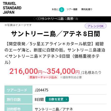
0
フォトギャラリー
お気に入り
ツアー検索
無料見積り
◇◎アテネ：プラカ地区の街並み
◇◎サントリーニ島：エーゲ海
◇◎サントリーニ：街並み
◇◎サントリーニ島：風景
◇サントリーニ島：風景
TOP
ヨーロッパ
ギリシャ
サントリーニ島・アテネ
ツアー詳細
※写真はイメージです
※写真はイメージです
アレンジOK
サントリーニ島／アテネ 8日間
【関空夜発／5ッ星エアライン＊カタール航空】紺碧
のエーゲ海と、断崖に白壁の街。サントリーニ島連泊
＜サントリーニ島×アテネ＞8日間（価格重視ホテ
ル）
216,000
354,000
円～
円
/1名様あたり
燃油サーチャージ込み
※諸税等別途必要
ツアーコード
J204475
旅行日数
8日間
日数を変更
訪問都市
サントリーニ島／アテネ