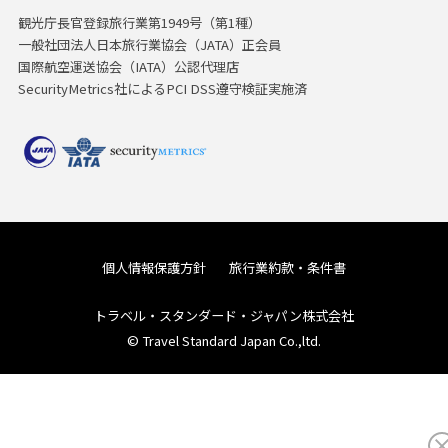
観光庁長官登録旅行業第1949号（第1種）
一般社団法人日本旅行業協会（JATA）正会員
国際航空運送協会（IATA）公認代理店
SecurityMetrics社によるPCI DSS遵守検証実施済
個人情報保護方針
旅行業約款・条件書
トラベル・スタンダード・ジャパン株式会社
© Travel Standard Japan Co.,ltd.