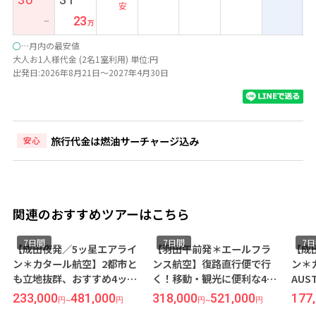
安
23
ー
○
…月内の最安値
大人お1人様代金 (2名1室利用) 単位:円
出発日:2026年8月21日～2027年4月30日
旅行代金は燃油サーチャージ込み
安心
関連のおすすめツアーはこちら
7日間
7日間
7
【成田夜発／5ッ星エアライ
【羽田午前発＊エールフラ
【成
ン＊カタール航空】2都市と
ンス航空】復路直行便で行
ン＊
も立地抜群、おすすめ4ッ星
く！移動・観光に便利な4ッ
AUS
ホテル◆ウィーン／リンク
星ホテル指定◆人気のヨー
区間
233,000
481,000
318,000
521,000
177
円
~
円
円
~
円
内 パリ／オペラ地区＊全
ロッパ2都市周遊＜ウィーン
ィー