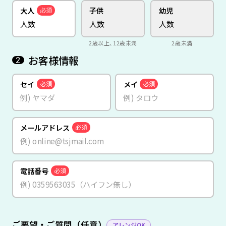
大人
子供
幼児
必須
2歳以上、12歳未満
2歳未満
お客様情報
2
セイ
メイ
必須
必須
メールアドレス
必須
電話番号
必須
ご要望・ご質問（任意）
アレンジOK