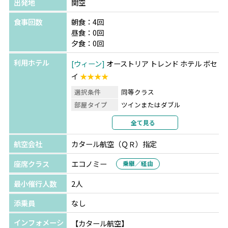
出発地
関空
食事回数
朝食：4回
昼食：0回
夕食：0回
利用ホテル
ウィーン
オーストリア トレンド ホテル ボセ
イ
★★★★
選択条件
同等クラス
部屋タイプ
ツインまたはダブル
利用形態
2名1室利用
全て見る
部屋カテゴリ
指定なし
航空会社
カタール航空（ＱＲ）指定
パリ
ibis Styles Paris Hippodrome de
Vincennes
★★
座席クラス
エコノミー
乗継／経由
選択条件
同等クラス
最小催行人数
2人
部屋タイプ
ツインまたはダブル
利用形態
2名1室利用
添乗員
なし
部屋カテゴリ
指定なし
インフォメーシ
【カタール航空】