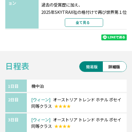
ョン
過去の受賞歴に加え、
2025年SKYTRAX社の格付けで再び世界第１位
に輝いたカタール航空。
全て見る
最新鋭の機材、最高の機内サービス、一流シ
ェフによる充実の機内食、
最先端のエンターテインメントをお楽しみく
ださい。
日程表
《ウィーン/Vienna》━━・・
簡易版
詳細版
オーストリアの首都であり、ウィーン・フィ
ルで有名な音楽の都。
古来より東西交通の要衝として栄え、
1日目
機中泊
中世から第1次大戦にかけては、ハプスブルク
2日目
ウィーン
オーストリア トレンド ホテル ボセイ
家を中心として栄華を極めました。
同等クラス
★★★★
リンク(環状道路)の内側に見所が集中してい
ます。
3日目
ウィーン
オーストリア トレンド ホテル ボセイ
同等クラス
★★★★
《パリ/Paris》━━・・