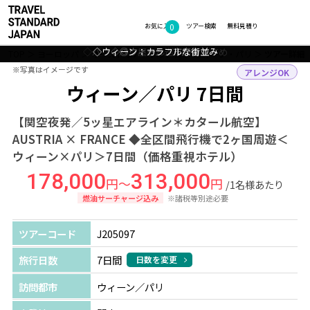
0
フォトギャラリー
お気に入り
ツアー検索
無料見積り
◇パリ：パン屋さん巡りもおすすめ
◇ウィーン：カラフルな街並み
◇◎パリ：シャンゼリゼ通り
◇◎ウィーン：市庁舎
TOP
ヨーロッパ
オーストリア・フランス
ウィーン・パリ
ツアー詳細
※写真はイメージです
※写真はイメージです
アレンジOK
ウィーン／パリ 7日間
【関空夜発／5ッ星エアライン＊カタール航空】
AUSTRIA × FRANCE ◆全区間飛行機で2ヶ国周遊＜
ウィーン×パリ＞7日間（価格重視ホテル）
178,000
313,000
円～
円
/1名様あたり
燃油サーチャージ込み
※諸税等別途必要
ツアーコード
J205097
旅行日数
7日間
日数を変更
訪問都市
ウィーン／パリ