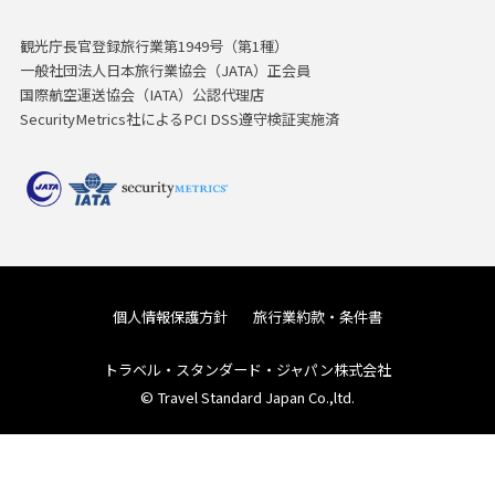
観光庁長官登録旅行業第1949号（第1種）
一般社団法人日本旅行業協会（JATA）正会員
国際航空運送協会（IATA）公認代理店
SecurityMetrics社によるPCI DSS遵守検証実施済
個人情報保護方針
旅行業約款・条件書
トラベル・スタンダード・ジャパン株式会社
© Travel Standard Japan Co.,ltd.