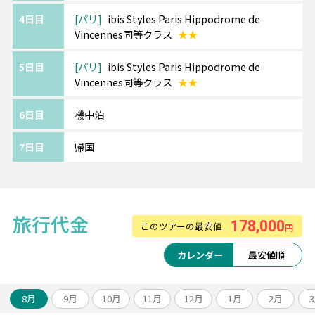
多彩な魅力を持つ街で、世界中から人々が集
4日目
パリ
ibis Styles Paris Hippodrome de
まります。
Vincennes同等クラス
★★
凱旋門、エッフェル塔、ルーブル美術館やオ
ルセー美術館などの定番スポットの観光や、
5日目
パリ
ibis Styles Paris Hippodrome de
Vincennes同等クラス
★★
グルメ、ショッピングもかかせません。
6日目
機中泊
《ご利用ホテルについて》
ホテルは価額重視のクラスとなります。
7日目
帰国
追加料金にて移動・観光に便利な中心エリア
へのグレードアップや
ホテルアレンジも可能です。
旅行代金
178,000
このツアーの最安値
円
カレンダー
最安値順
8月
9月
10月
11月
12月
1月
2月