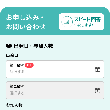
区間飛行機で周遊＜ウィー
×パリ＞7日間
重視
ン×パリ＞7日間
お申し込み・
お問い合わせ
出発日・参加人数
1
出発日
第一希望
必須
第二希望
参加人数