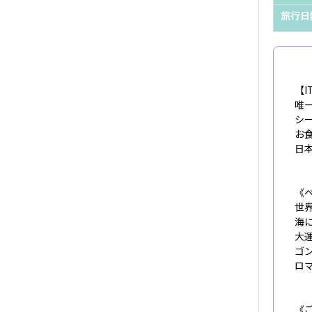
旅行日
【I
唯
シ
お
日
《ベ
世
海
大
ゴ
ロ
《