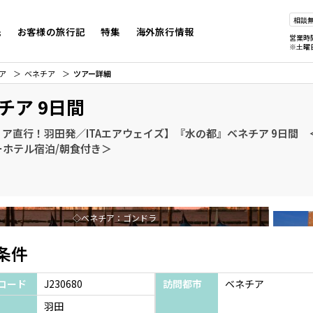
相談
先
お客様の旅行記
特集
海外旅行情報
営業時
※土曜
ア
ベネチア
ツアー詳細
チア 9日間
リア直行！羽田発／ITAエアウェイズ】『水の都』ベネチア 9日間
ーホテル宿泊/朝食付き＞
◇ベネチア：ゴンドラ
条件
コード
J230680
訪問都市
ベネチア
羽田