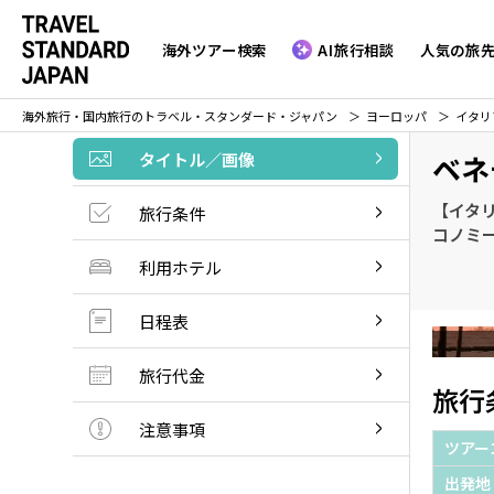
海外ツアー検索
AI旅行相談
人気の旅
海外旅行・国内旅行のトラベル・スタンダード・ジャパン
ヨーロッパ
イタリ
タイトル／画像
ベネ
【イタ
旅行条件
コノミ
利用ホテル
日程表
旅行代金
旅行
注意事項
ツアー
出発地