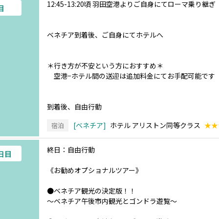
12:45-13:20頃 羽田空港よりご自身にてローマ乗り
目
ベネチア到着後、ご自身にてホテルへ
＊行き方が不安という方におすすめ＊
空港−ホテル間の送迎は追加料金にてお手配可能です
到着後、自由行動
ベネチア
ホテル アリストン同等クラス
★★
宿泊
終日：自由行動
7日目
《お勧めオプショナルツアー》
●ベネチア観光の決定版！！
～ベネチア午後市内観光とゴンドラ遊覧～