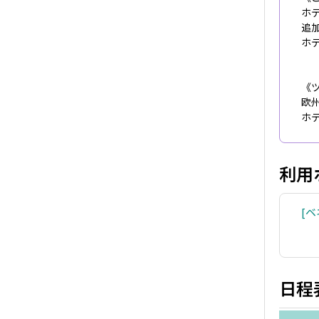
ホ
追
ホ
《
欧
ホ
利用
ベ
日程