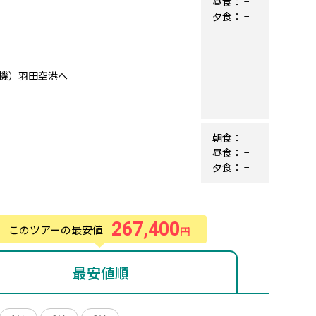
昼食：
−
夕食：
−
。
機）羽田空港へ
朝食：
−
昼食：
−
夕食：
−
267,400
このツアーの最安値
円
最安値順