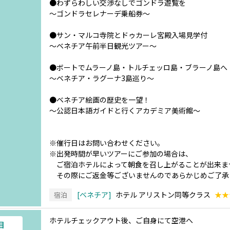
●わずらわしい交渉なしでゴンドラ遊覧を
～ゴンドラセレナーデ乗船券～
●サン・マルコ寺院とドゥカーレ宮殿入場見学付
～ベネチア午前半日観光ツアー～
●ボートでムラーノ島・トルチェッロ島・ブラーノ島へ
～ベネチア・ラグーナ3島巡り～
●ベネチア絵画の歴史を一望！
～公認日本語ガイドと行くアカデミア美術館～
※催行日はお問い合わせください。
※出発時間が早いツアーにご参加の場合は、
ご宿泊ホテルによって朝食を召し上がることが出来ま
その際にご返金等ございませんのであらかじめご了承
ベネチア
ホテル アリストン同等クラス
★★
宿泊
ホテルチェックアウト後、ご自身にて空港へ
目