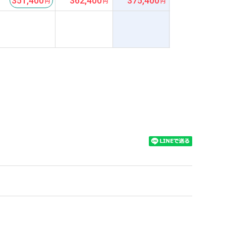
351,400
362,400
375,400