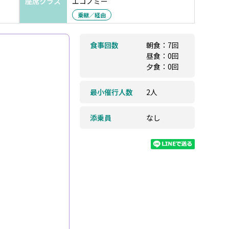
座席クラス
エコノミー
乗継／経由
食事回数
朝食：7回
昼食：0回
夕食：0回
最小催行人数
2人
添乗員
なし