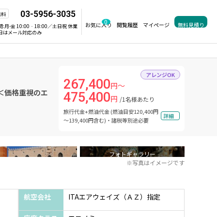
03-5956-3035
無料
0
お気に入り
閲覧履歴
マイページ
無料見積り
間:
月-金 10:00‐18:00／土日祝 休業
日はメール対応のみ
アレンジOK
267,400
円～
 ＜価格重視のエ
475,400
円
/1名様あたり
旅行代金+燃油代金 (燃油目安120,400円
詳細
～139,400円含む)・諸税等別途必要
フォトギャラリー
※写真はイメージです
航空会社
ITAエアウェイズ（ＡＺ）指定