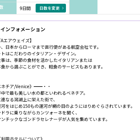
数
9日間
日数を変更
インフォメーション
TAエアウェイズ】
一、日本からローマまで直行便がある航空会社です。
ートはこだわりのイタリアン・デザイン。
食事は、季節の食材を活かしたイタリアンまたは
本食から選ぶことができ、軽食のサービスもあります。
ネチア/Venice》━━・・
界中で最も美しい水の都といわれるベネチア。
に連なる潟湖上に栄えた街で、
運河をはじめ150もの運河が網の目のようにはりめぐらされています。
ンドラに乗りながらカンツォーネを聞く、
マンチックなゴンドラセレナーデが人気を集めています。
ご利用ホテルについて》