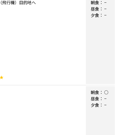
継ぎ（飛行機）目的地へ
朝食：
−
昼食：
−
夕食：
−
★
朝食：
○
昼食：
−
夕食：
−