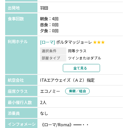
出発地
羽田
食事回数
朝食：4回
昼食：0回
夕食：0回
利用ホテル
ローマ
ポルタマッジョーレ
★★★
選択条件
同等クラス
部屋タイプ
ツインまたはダブル
利用形態
2名1室利用
全て見る
部屋カテゴリ
航空会社
ITAエアウェイズ（ＡＺ）指定
アテネ
アポロ ホテル
★★★
選択条件
同等クラス
座席クラス
エコノミー
乗継／経由
部屋タイプ
ツインまたはダブル
最小催行人数
2人
利用形態
2名1室利用
部屋カテゴリ
添乗員
なし
インフォメーシ
《ローマ/Roma》━━・・