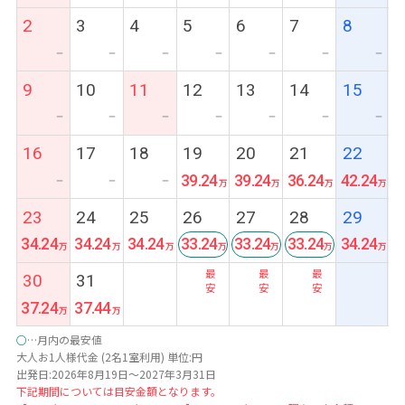
2
3
4
5
6
7
8
ー
ー
ー
ー
ー
ー
ー
9
10
11
12
13
14
15
ー
ー
ー
ー
ー
ー
ー
16
17
18
19
20
21
22
39.24
39.24
36.24
42.24
ー
ー
ー
23
24
25
26
27
28
29
34.24
34.24
34.24
33.24
33.24
33.24
34.24
最
最
最
30
31
安
安
安
37.24
37.44
○
…月内の最安値
大人お1人様代金 (2名1室利用) 単位:円
出発日:2026年8月19日～2027年3月31日
下記期間については目安金額となります。