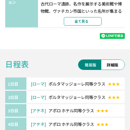
ョン
古代ローマ遺跡、名作を展示する美術館や博
物館、ヴァチカン市国といった名所が集まる
街です。
全て見る
日帰りで様々な都市にも観光できますので、
ローマを基点に散策がおすすめです。
《アテネ/Athens》━━・・
日程表
世界でもっとも古い都市の1つ、約3,400年の
簡易版
詳細版
歴史があるアテネ。
世界遺産のパルテノン神殿をはじめ数々の遺
跡を見ることができます。
1日目
ローマ
ポルタマッジョーレ同等クラス
★★★
また、遺跡群がライトアップされた幻想的な
2日目
ローマ
ポルタマッジョーレ同等クラス
★★★
夜のアテネも魅力。
3日目
アテネ
アポロ ホテル同等クラス
★★★
《ご利用ホテルについて》
4日目
アテネ
アポロ ホテル同等クラス
★★★
ホテルは価額重視のクラスとなります。