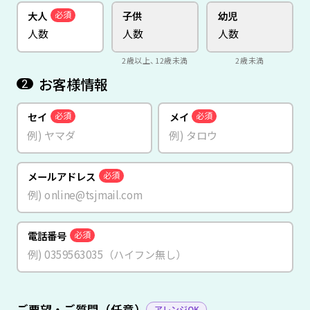
大人
子供
幼児
必須
2歳以上、12歳未満
2歳未満
お客様情報
2
セイ
メイ
必須
必須
メールアドレス
必須
電話番号
必須
ご要望・ご質問（任意）
アレンジOK