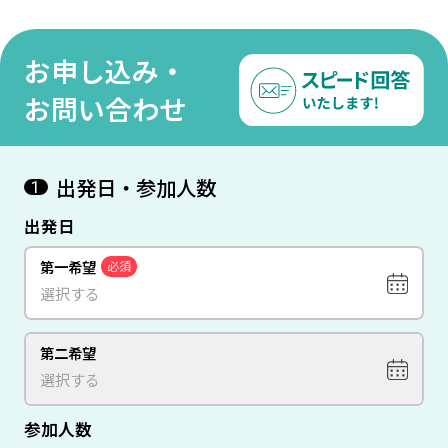
跡の街 アテネ＞ 6日間
星ホテル指定○
ル指
付き
お申し込み・
お問い合わせ
出発日・参加人数
1
出発日
第一希望
必須
第二希望
参加人数