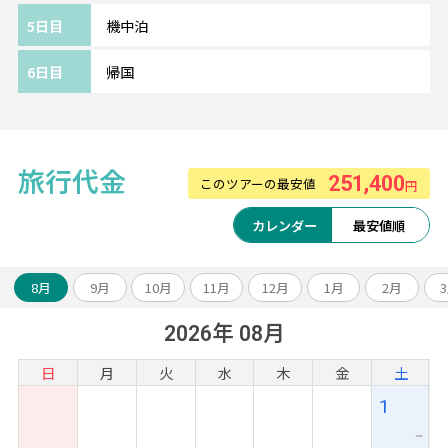
追加料金にて移動・観光に便利な中心エリア
5日目
機中泊
へのグレードアップや
ホテルアレンジも可能です。
6日目
帰国
《ツアーアレンジが得意です！》
欧州各都市との周遊アレンジや、宿泊数の変
旅行代金
251,400
このツアーの最安値
円
更、
ホテルアップグレード・変更もお問い合わせ
カレンダー
最安値順
ください。
8月
9月
10月
11月
12月
1月
2月
2026年 08月
日
月
火
水
木
金
土
1
ー