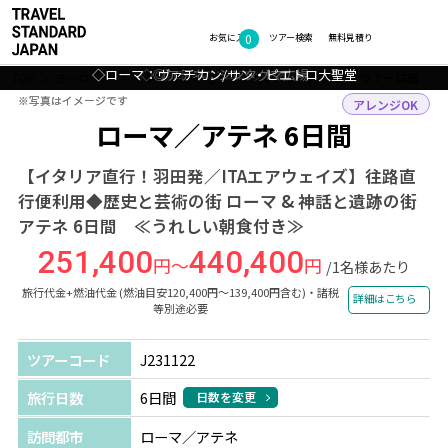
0
フォトギャラリー
お気に入り
ツアー検索
無料見積り
◇ローマ：ヴァチカン/サン・ピエトロ大聖堂
◇◎アテネ：シンタグマ広場
◇ローマ：トレヴィの泉
◇ローマ：コロッセオ
TOP
ヨーロッパ
イタリア・ギリシャ
ローマ・アテネ
ツアー詳細
※写真はイメージです
※写真はイメージです
アレンジOK
ローマ／アテネ 6日間
【イタリア直行！羽田発／ITAエアウェイズ】往路直
行便利用◆歴史と芸術の街 ローマ & 神話と遺跡の街
アテネ 6日間 ≪うれしい朝食付き≫
251,400
440,400
円～
円
/1名様あたり
旅行代金+燃油代金 (燃油目安120,400円～139,400円含む)・諸税
詳細はこちら
等別途必要
ツアーコード
J231122
旅行日数
6日間
日数を変更
訪問都市
ローマ／アテネ