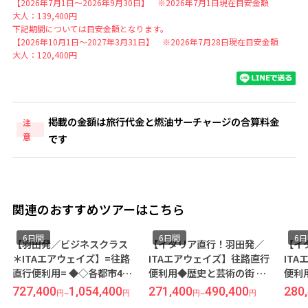
【2026年7月1日～2026年9月30日】 ※2026年7月1日現在目安金額
大人：139,400円
下記期間については目安金額となります。
【2026年10月1日～2027年3月31日】 ※2026年7月28日現在目安金額
大人：120,400円
掲載の金額は旅行代金と燃油サーチャージの合算料金
注
意
です
関連のおすすめツアーはこちら
6日間
6日間
6
【羽田発／ビジネスクラス
【イタリア直行！羽田発／
【イ
＊ITAエアウェイズ】=往路
ITAエアウェイズ】往路直行
IT
直行便利用= ◆◇各都市4ッ
便利用◆歴史と芸術の街 ロ
便利
星ホテル指定◇◆ ＜歴史と
ーマ & 神話と遺跡の街 アテ
ーマ 
727,400
1,054,400
271,400
490,400
280
円
~
円
円
~
円
芸術の街 ローマ × 神話と遺
ネ 6日間 ○観光に最適な3ッ
ネ 