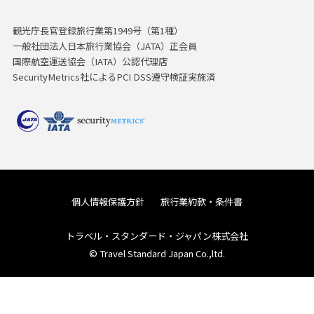
観光庁長官登録旅行業第1949号（第1種）
一般社団法人日本旅行業協会（JATA）正会員
国際航空運送協会（IATA）公認代理店
SecurityMetrics社によるPCI DSS遵守検証実施済
個人情報保護方針
旅行業約款・条件書
トラベル・スタンダード・ジャパン株式会社
© Travel Standard Japan Co.,ltd.