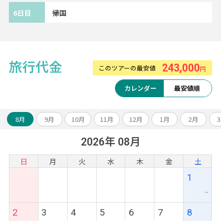
充実しています。
6日目
帰国
《ツアーアレンジが得意です！》
欧州各都市との周遊アレンジや、宿泊数の変
更、
旅行代金
243,000
このツアーの最安値
ホテルアップグレード・変更もお問い合わせ
円
ください。
カレンダー
最安値順
8月
9月
10月
11月
12月
1月
2月
2026年 08月
日
月
火
水
木
金
土
1
ー
2
3
4
5
6
7
8