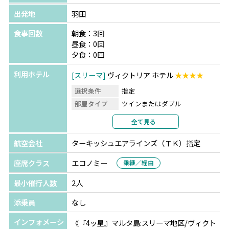
出発地
羽田
食事回数
朝食：3回
昼食：0回
夕食：0回
利用ホテル
スリーマ
ヴィクトリア ホテル
★★★★
選択条件
指定
部屋タイプ
ツインまたはダブル
利用形態
2名1室利用
全て見る
部屋カテゴリ
指定なし
航空会社
ターキッシュエアラインズ（ＴＫ）指定
座席クラス
エコノミー
乗継／経由
最小催行人数
2人
添乗員
なし
インフォメーシ
《『4ッ星』マルタ島:スリーマ地区/ヴィクト