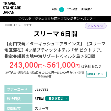
0
フォトギャラリー
お気に入り
ツアー検索
無料見積り
マルタ（スリーマ地区）：ヴィクトリア ホテル 客室一例
マルタ（スリーマ地区）：ヴィクトリア ホテル プール
◇マルタ（ヴァレッタ地区）：プレジデントパレス
◇◎マルタ（スリーマ地区）：船と街並み
◇マルタ：マリーナ沿い風景
TOP
ヨーロッパ
マルタ
スリーマ
ツアー詳細
※写真はイメージです
※写真はイメージです
アレンジOK
スリーマ 6日間
【羽田夜発／ターキッシュエアラインズ】《スリーマ
地区滞在》4ッ星ブティックホテル『ザ ビクトリア』
指定◆紺碧の地中海リゾート＜マルタ島＞6日間
243,000
561,000
円～
円
/1名様あたり
旅行代金+燃油代金 (燃油目安120,000円～139,000円含む)・諸税
詳細はこちら
等別途必要
ツアーコード
J236892
旅行日数
6日間
日数を変更
訪問都市
スリーマ