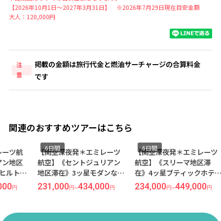
【2026年10月1日～2027年3月31日】 ※2026年7月29日現在目安金額
大人：120,000円
掲載の金額は旅行代金と燃油サーチャージの合算料金
注
意
です
関連のおすすめツアーはこちら
6日間
6日間
6
【関空深夜発＊エミレーツ
【関空深夜発＊エミレーツ
【関
航空】《セントジュリアン
航空】《スリーマ地区滞
エア
地区滞在》3ッ星モダンなホ
在》4ッ星ブティックホテル
ュリ
テル『VALENTINA
『ザ ビクトリア ホテル』指
な3
231,000
434,000
234,000
449,000
230
円
~
円
円
~
円
HOTEL』指定◆紺碧の地中
定◆紺碧の地中海リゾート
『VA
海リゾート＜マルタ島＞6日
＜マルタ島＞6日間
定◆
間
＜マ