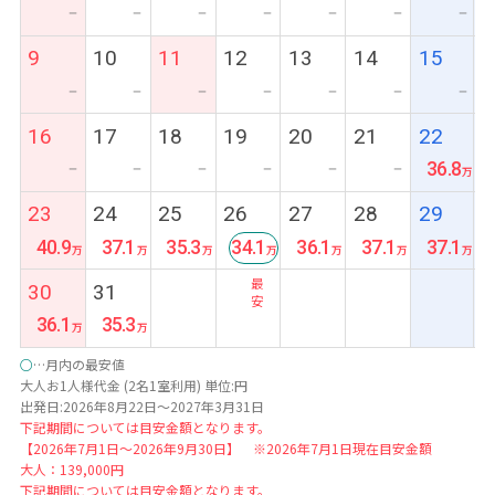
ー
ー
ー
ー
ー
ー
ー
9
10
11
12
13
14
15
ー
ー
ー
ー
ー
ー
ー
16
17
18
19
20
21
22
36.8
ー
ー
ー
ー
ー
ー
23
24
25
26
27
28
29
40.9
37.1
35.3
34.1
36.1
37.1
37.1
最
30
31
安
36.1
35.3
○
…月内の最安値
大人お1人様代金 (2名1室利用) 単位:円
出発日:2026年8月22日～2027年3月31日
下記期間については目安金額となります。
【2026年7月1日～2026年9月30日】 ※2026年7月1日現在目安金額
大人：139,000円
下記期間については目安金額となります。