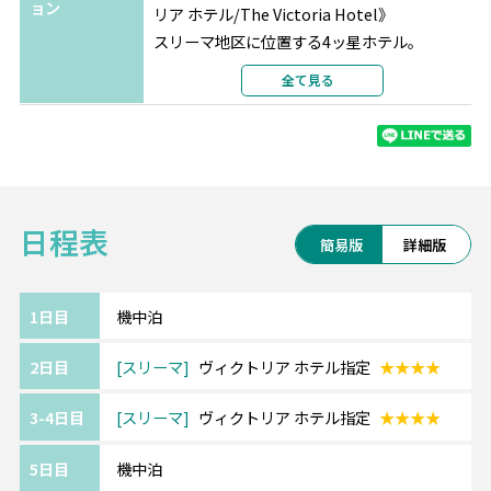
ョン
リア ホテル/The Victoria Hotel》
スリーマ地区に位置する4ッ星ホテル。
白亜の堂々たる外観には風格があり、ロビー
全て見る
も重厚な造りで高級感があります。
地中海スタイルのカラーリングで明るい雰囲
気でまとめられたホテルです。
《マルタ/Malta》━━・・
日程表
イタリアの南、地中海に浮かぶ小さな島。
簡易版
詳細版
世界遺産に登録されている遺跡や美しい海で
人気のリゾート地です。
治安がよく、公用語の1つが英語なのも旅行し
1日目
機中泊
やすいポイントです。
2日目
スリーマ
ヴィクトリア ホテル指定
★★★★
【ターキッシュエアラインズ】
3-4日目
スリーマ
ヴィクトリア ホテル指定
★★★★
受賞歴のある機内食や、長時間のフライトに
嬉しいアメニティキットが評判。
5日目
機中泊
トルコはもちろん、ヨーロッパ行きの路線が