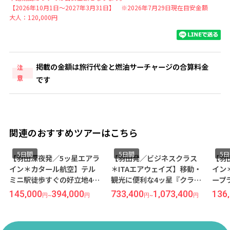
【2026年10月1日～2027年3月31日】 ※2026年7月29日現在目安金額
大人：120,000円
掲載の金額は旅行代金と燃油サーチャージの合算料金
注
意
です
関連のおすすめツアーはこちら
5日間
5日間
5
【羽田深夜発／5ッ星エアラ
【羽田発／ビジネスクラス
【羽
イン＊カタール航空】テル
＊ITAエアウェイズ】移動・
イン
ミニ駅徒歩すぐの好立地4ッ
観光に便利な4ッ星『クラウ
ープ
星ホテル『ダイアナ ルーフ
ン プラザ ミラン シティ』指
◆歴
145,000
394,000
733,400
1,073,400
136
円
~
円
円
~
円
ガーデン』宿泊◆歴史と芸
定◆ファッションの街＜ミ
＞5
術の街＜ローマ＞5日間
ラノ＞5日間
用）