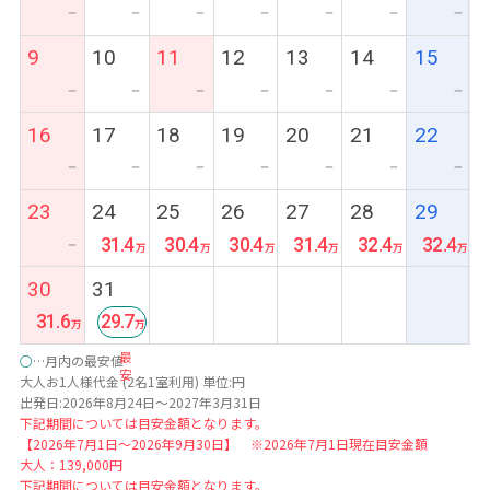
ー
ー
ー
ー
ー
ー
ー
9
10
11
12
13
14
15
ー
ー
ー
ー
ー
ー
ー
16
17
18
19
20
21
22
ー
ー
ー
ー
ー
ー
ー
23
24
25
26
27
28
29
31.4
30.4
30.4
31.4
32.4
32.4
ー
30
31
31.6
29.7
最
○
…月内の最安値
安
大人お1人様代金 (2名1室利用) 単位:円
出発日:2026年8月24日～2027年3月31日
下記期間については目安金額となります。
【2026年7月1日～2026年9月30日】 ※2026年7月1日現在目安金額
大人：139,000円
下記期間については目安金額となります。