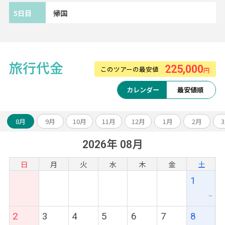
ください。
5日目
帰国
《ご利用ホテルについて》
ホテルは価額重視のクラスとなります。
追加料金にて移動・観光に便利な中心エリア
旅行代金
225,000
このツアーの最安値
へのグレードアップや
円
ホテルアレンジも可能です。
カレンダー
最安値順
8月
9月
10月
11月
12月
1月
2月
2026年 08月
日
月
火
水
木
金
土
1
ー
2
3
4
5
6
7
8