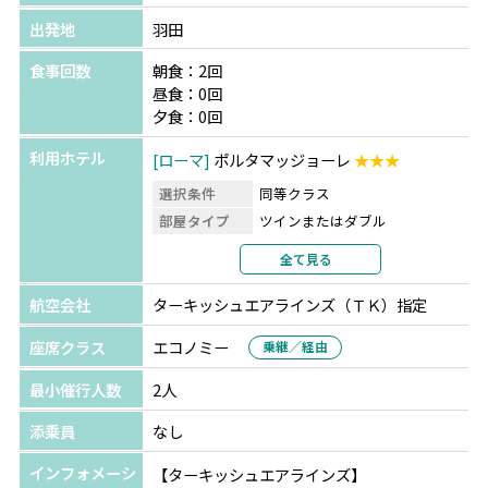
出発地
羽田
食事回数
朝食：2回
昼食：0回
夕食：0回
利用ホテル
ローマ
ポルタマッジョーレ
★★★
選択条件
同等クラス
部屋タイプ
ツインまたはダブル
利用形態
2名1室利用
全て見る
部屋カテゴリ
指定なし
航空会社
ターキッシュエアラインズ（ＴＫ）指定
座席クラス
エコノミー
乗継／経由
最小催行人数
2人
添乗員
なし
インフォメーシ
【ターキッシュエアラインズ】