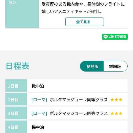
ョン
受賞歴のある機内食や、長時間のフライトに
嬉しいアメニティキットが評判。
トルコはもちろん、ヨーロッパ行きの路線が
全て見る
充実しています。
《ローマ/Roma》━━・・
古代ローマ遺跡、名作を展示する美術館や博
日程表
物館、ヴァチカン市国といった名所が集まる
簡易版
詳細版
街です。
日帰りで様々な都市にも観光できますので、
ローマを基点に散策がおすすめです。
1日目
機中泊
2日目
ローマ
ポルタマッジョーレ同等クラス
★★★
《ツアーアレンジが得意です！》
3日目
ローマ
ポルタマッジョーレ同等クラス
★★★
欧州各都市との周遊アレンジや、宿泊数の変
更、
4日目
機中泊
ホテルアップグレード・変更もお問い合わせ