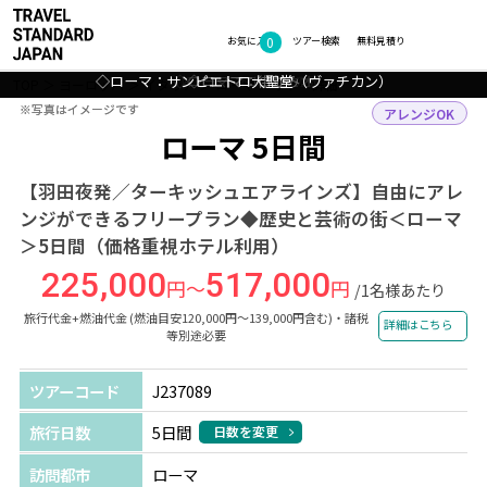
0
フォトギャラリー
お気に入り
ツアー検索
無料見積り
◇ローマ：サンピエトロ大聖堂（ヴァチカン）
◇ローマ：トレヴィの泉
◇ローマ：コロッセオ
◇ローマ：街並み
TOP
ヨーロッパ
イタリア
ローマ
ツアー詳細
※写真はイメージです
※写真はイメージです
アレンジOK
ローマ 5日間
【羽田夜発／ターキッシュエアラインズ】自由にアレ
ンジができるフリープラン◆歴史と芸術の街＜ローマ
＞5日間（価格重視ホテル利用）
225,000
517,000
円～
円
/1名様あたり
旅行代金+燃油代金 (燃油目安120,000円～139,000円含む)・諸税
詳細はこちら
等別途必要
ツアーコード
J237089
旅行日数
5日間
日数を変更
訪問都市
ローマ